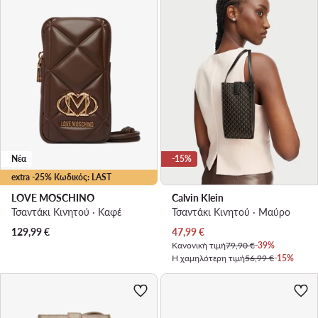
Νέα
-15%
extra -25% Κωδικός: LAST
LOVE MOSCHINO
Calvin Klein
Τσαντάκι Κινητού · Καφέ
Τσαντάκι Κινητού · Μαύρο
Τρέχουσα τιμή
129,99
€
47,99
€
Κανονική τιμή
79,90 €
-39%
Η χαμηλότερη τιμή
56,99 €
-15%