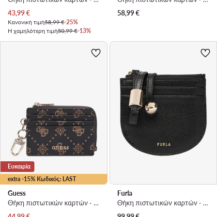
Τρέχουσα τιμή
43,99
€
58,99
€
Κανονική τιμή
58,99 €
-25%
Η χαμηλότερη τιμή
50,99 €
-13%
Ευκαιρία
extra -15% Κωδικός: LAST
Guess
Furla
Θήκη πιστωτικών καρτών · Καφέ
Θήκη πιστωτικών καρτών · Μαύρο
Τρέχουσα τιμή
44,99
€
99,99
€