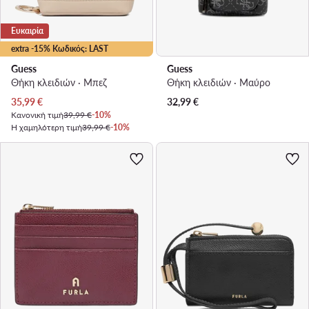
Ευκαιρία
extra -15% Κωδικός: LAST
Guess
Guess
Θήκη κλειδιών · Μπεζ
Θήκη κλειδιών · Μαύρο
Τρέχουσα τιμή
35,99
€
32,99
€
Κανονική τιμή
39,99 €
-10%
Η χαμηλότερη τιμή
39,99 €
-10%