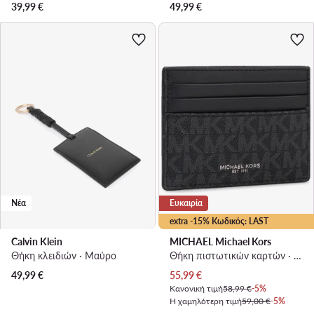
39,99
€
49,99
€
Νέα
Ευκαιρία
extra -15% Κωδικός: LAST
Calvin Klein
MICHAEL Michael Kors
Θήκη κλειδιών · Μαύρο
Θήκη πιστωτικών καρτών · Μαύρο
Τρέχουσα τιμή
49,99
€
55,99
€
Κανονική τιμή
58,99 €
-5%
Η χαμηλότερη τιμή
59,00 €
-5%