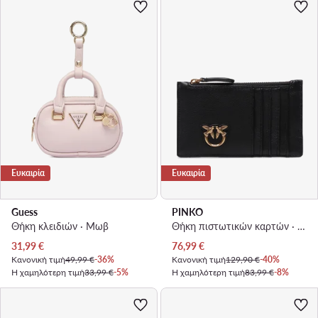
Ευκαιρία
Ευκαιρία
Guess
PINKO
Θήκη κλειδιών · Μωβ
Θήκη πιστωτικών καρτών · Μαύρο
Τρέχουσα τιμή
Τρέχουσα τιμή
31,99
€
76,99
€
Κανονική τιμή
49,99 €
-36%
Κανονική τιμή
129,90 €
-40%
Η χαμηλότερη τιμή
33,99 €
-5%
Η χαμηλότερη τιμή
83,99 €
-8%