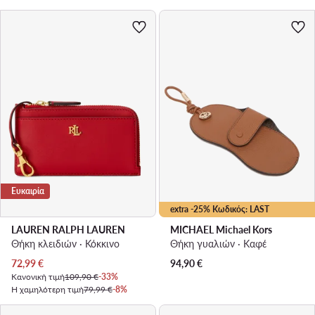
Ευκαιρία
extra -25% Κωδικός: LAST
LAUREN RALPH LAUREN
MICHAEL Michael Kors
Θήκη κλειδιών · Κόκκινο
Θήκη γυαλιών · Καφέ
Τρέχουσα τιμή
72,99
€
94,90
€
Κανονική τιμή
109,90 €
-33%
Η χαμηλότερη τιμή
79,99 €
-8%