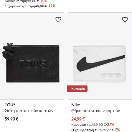
Κανονική τιμή
55,00 €
-20%
Η χαμηλότερη τιμή
49,90 €
-12%
Ευκαιρία
TOUS
Nike
Θήκη πιστωτικών καρτών · Μαύρο
Θήκη πιστωτικών καρτών · Λευκό
Τρέχουσα τιμή
59,90
€
24,99
€
Κανονική τιμή
39,90 €
-37%
Η χαμηλότερη τιμή
26,99 €
-7%