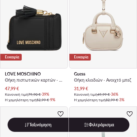
Ευκαιρία
Ευκαιρία
LOVE MOSCHINO
Guess
Θήκη πιστωτικών καρτών · Μαύρο
Θήκη κλειδιών · Ανοιχτό μπεζ
Τρέχουσα τιμή
Τρέχουσα τιμή
47,99
€
31,99
€
Κανονική τιμή
79,90 €
-39%
Κανονική τιμή
49,99 €
-36%
Η χαμηλότερη τιμή
52,99 €
-9%
Η χαμηλότερη τιμή
32,99 €
-3%
Ταξινόμηση
Φιλτράρισμα