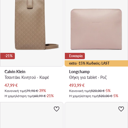
-21%
Ευκαιρία
extra -15% Κωδικός: LAST
Calvin Klein
Longchamp
Τσαντάκι Κινητού · Καφέ
Θήκη για tablet · Ροζ
Τρέχουσα τιμή
Τρέχουσα τιμή
47,99
€
493,99
€
Κανονική τιμή
79,90 €
-39%
Κανονική τιμή
520,00 €
-5%
Η χαμηλότερη τιμή
60,99 €
-21%
Η χαμηλότερη τιμή
520,00 €
-5%