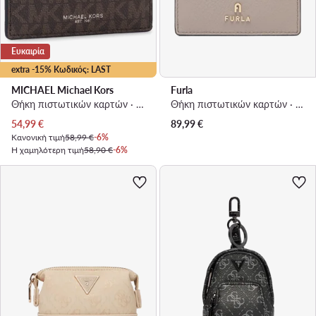
Ευκαιρία
extra -15% Κωδικός: LAST
MICHAEL Michael Kors
Furla
Θήκη πιστωτικών καρτών · Μαύρο
Θήκη πιστωτικών καρτών · Σκούρο μπεζ
Τρέχουσα τιμή
54,99
€
89,99
€
Κανονική τιμή
58,99 €
-6%
Η χαμηλότερη τιμή
58,90 €
-6%