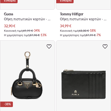
Ευκαιρία
Ευκαιρία
Guess
Tommy Hilfiger
Θήκη πιστωτικών καρτών · Μαύρο
Θήκη πιστωτικών καρτών · Μαύρο
Τρέχουσα τιμή
Τρέχουσα τιμή
32,90
€
34,99
€
Κανονική τιμή
49,99 €
-34%
Κανονική τιμή
43,00 €
-18%
Η χαμηλότερη τιμή
37,90 €
-13%
Η χαμηλότερη τιμή
37,99 €
-7%
-38%