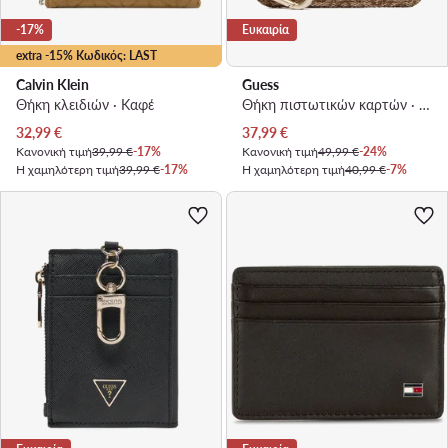
-17%
Ευκαιρία
extra -15% Κωδικός: LAST
Calvin Klein
Guess
Θήκη κλειδιών · Καφέ
Θήκη πιστωτικών καρτών · Μπεζ
Τρέχουσα τιμή
Τρέχουσα τιμή
32,99
€
37,99
€
Κανονική τιμή
39,99 €
-17%
Κανονική τιμή
49,99 €
-24%
Η χαμηλότερη τιμή
39,99 €
-17%
Η χαμηλότερη τιμή
40,99 €
-7%