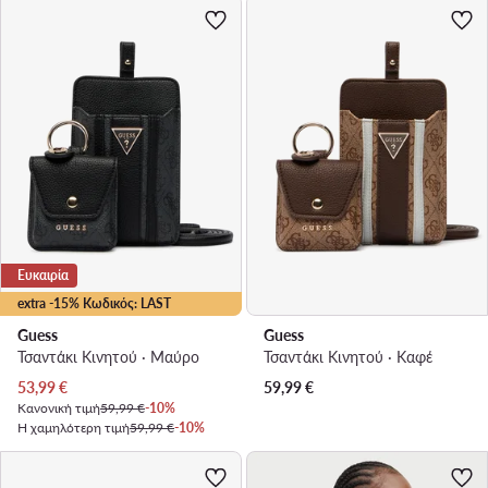
Ευκαιρία
extra -15% Κωδικός: LAST
Guess
Guess
Τσαντάκι Κινητού · Μαύρο
Τσαντάκι Κινητού · Καφέ
Τρέχουσα τιμή
53,99
€
59,99
€
Κανονική τιμή
59,99 €
-10%
Η χαμηλότερη τιμή
59,99 €
-10%