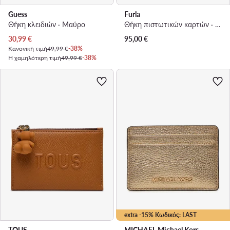
Guess
Furla
Θήκη κλειδιών · Μαύρο
Θήκη πιστωτικών καρτών · Μαύρο
Τρέχουσα τιμή
30,99
€
95,00
€
Κανονική τιμή
49,99 €
-38%
Η χαμηλότερη τιμή
49,99 €
-38%
extra -15% Κωδικός: LAST
TOUS
MICHAEL Michael Kors