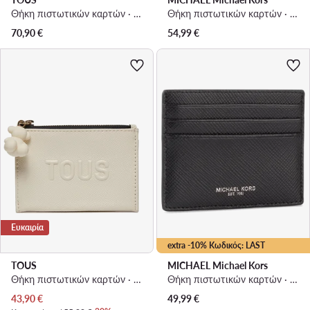
Θήκη πιστωτικών καρτών · Καφέ
Θήκη πιστωτικών καρτών · Χρυσό
70,90
€
54,99
€
Ευκαιρία
extra -10% Κωδικός: LAST
TOUS
MICHAEL Michael Kors
Θήκη πιστωτικών καρτών · Μπεζ
Θήκη πιστωτικών καρτών · Μαύρο
Τρέχουσα τιμή
43,90
€
49,99
€