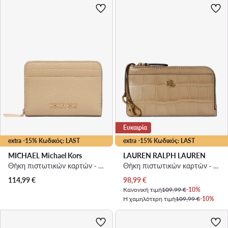
Ευκαιρία
extra -15% Κωδικός: LAST
extra -15% Κωδικός: LAST
MICHAEL Michael Kors
LAUREN RALPH LAUREN
Θήκη πιστωτικών καρτών · Ανοιχτό μπεζ
Θήκη πιστωτικών καρτών · Μπεζ
Τρέχουσα τιμή
114,99
€
98,99
€
Κανονική τιμή
109,99 €
-10%
Η χαμηλότερη τιμή
109,99 €
-10%