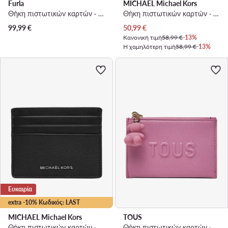
Furla
MICHAEL Michael Kors
Θήκη πιστωτικών καρτών · Σκούρο κόκκινο
Θήκη πιστωτικών καρτών · Μαύρο
Τρέχουσα τιμή
99,99
€
50,99
€
Κανονική τιμή
58,99 €
-13%
Η χαμηλότερη τιμή
58,99 €
-13%
Ευκαιρία
extra -10% Κωδικός: LAST
MICHAEL Michael Kors
TOUS
Θήκη πιστωτικών καρτών · Μαύρο
Θήκη πιστωτικών καρτών · Ροζ