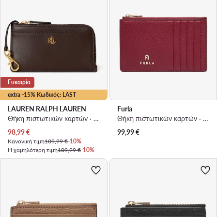
Ευκαιρία
extra -15% Κωδικός: LAST
LAUREN RALPH LAUREN
Furla
Θήκη πιστωτικών καρτών · Καφέ
Θήκη πιστωτικών καρτών · Μπορντό
Τρέχουσα τιμή
98,99
€
99,99
€
Κανονική τιμή
109,99 €
-10%
Η χαμηλότερη τιμή
109,99 €
-10%