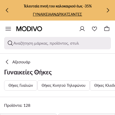
ΜΕΤΆΒΑΣΗ ΣΤΟ ΚΎΡΙΟ ΠΕΡΙΕΧΌΜΕΝΟ
ΜΕΤΆΒΑΣΗ ΣΤΗΝ ΑΝΑΖΉΤΗΣΗ
Τελευταία πνοή του καλοκαιριού έως -35%
ΓΥΝΑΙΚΕΙΑ
ΑΝΔΡΙΚΑ
ΤΣΑΝΤΕΣ
Αναζήτηση μάρκας, προϊόντος, στυλ
Αξεσουάρ
Γυναικείες Θήκες
Θήκες Γυαλιών
Θήκες Κινητού Τηλεφώνου
Θήκες Κλειδ
Προϊόντα: 128