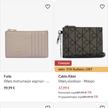
Ευκαιρία
extra -15% Κωδικός: LAST
Furla
Calvin Klein
Θήκη πιστωτικών καρτών · Μπεζ
Θήκη κλειδιών · Μαύρο
Τρέχουσα τιμή
99,99
€
37,99
€
Κανονική τιμή
39,99 €
-5%
Η χαμηλότερη τιμή
39,99 €
-5%