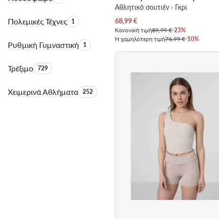
Αθλητικό σουτιέν · Γκρι
Τρέχουσα τιμή
Πολεμικές Τέχνες
Αριθμός προϊόντων:
68,99
€
1
Κανονική τιμή
89,99 €
-23%
Η χαμηλότερη τιμή
76,99 €
-10%
Ρυθμική Γυμναστική
Αριθμός προϊόντων:
1
Τρέξιμο
Αριθμός προϊόντων:
729
Χειμερινά Αθλήματα
Αριθμός προϊόντων:
252