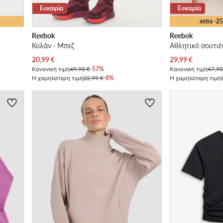
Ευκαιρία
Ευκαιρία
extra -
Reebok
Reebok
Κολάν · Μπεζ
Αθλητικό σουτιέ
Τρέχουσα τιμή
Τρέχουσα τιμή
20,99
€
29,99
€
Κανονική τιμή
49,90 €
-57%
Κανονική τιμή
47,90
Η χαμηλότερη τιμή
22,99 €
-8%
Η χαμηλότερη τιμή