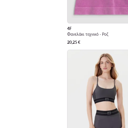
4F
Φανελάκι τεχνικό · Ροζ
20,25
€