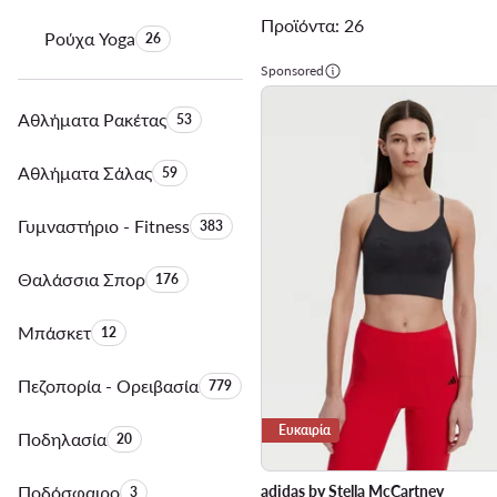
Προϊόντα: 26
Ρούχα Yoga
Αριθμός προϊόντων:
26
Sponsored
Αθλήματα Ρακέτας
Αριθμός προϊόντων:
53
Αθλήματα Σάλας
Αριθμός προϊόντων:
59
Γυμναστήριο - Fitness
Αριθμός προϊόντων:
383
Θαλάσσια Σπορ
Αριθμός προϊόντων:
176
Μπάσκετ
Αριθμός προϊόντων:
12
Πεζοπορία - Ορειβασία
Αριθμός προϊόντων:
779
Ευκαιρία
Ποδηλασία
Αριθμός προϊόντων:
20
Ποδόσφαιρο
Αριθμός προϊόντων:
adidas by Stella McCartney
3