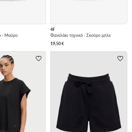
4F
ό · Μαύρο
Φανελάκι τεχνικό · Σκούρο μπλε
19,50
€