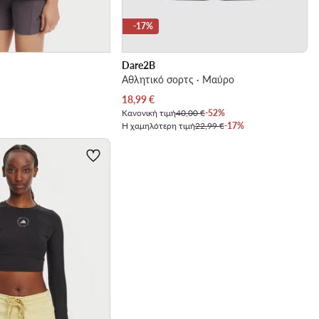
-17%
Dare2B
Αθλητικό σορτς · Μαύρο
Τρέχουσα τιμή
18,99
€
Κανονική τιμή
40,00 €
-52%
Η χαμηλότερη τιμή
22,99 €
-17%