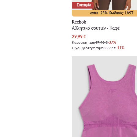
Ευκαιρία
extra -25% Κωδικός: LAST
Reebok
Αθλητικό σουτιέν · Καφέ
Τρέχουσα τιμή
29,99
€
Κανονική τιμή
47,90 €
-37%
Η χαμηλότερη τιμή
33,99 €
-11%