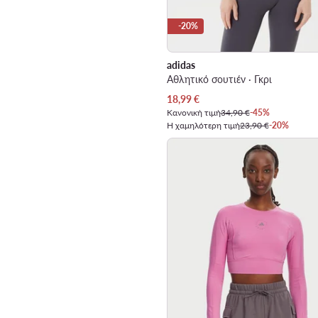
-20%
adidas
Αθλητικό σουτιέν · Γκρι
Τρέχουσα τιμή
18,99
€
Κανονική τιμή
34,90 €
-45%
Η χαμηλότερη τιμή
23,90 €
-20%