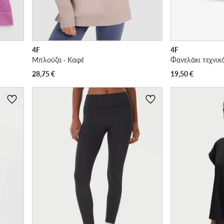
4F
4F
Μπλούζα · Καφέ
Φανελάκι τεχνικ
28,75
€
19,50
€