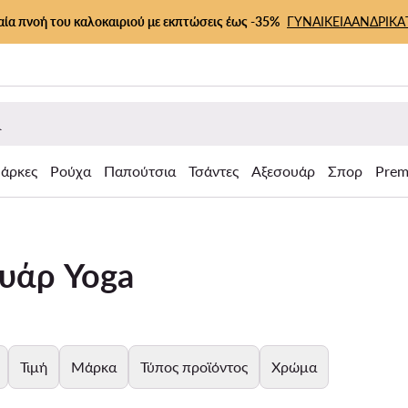
αία πνοή του καλοκαιριού με εκπτώσεις έως -35%
ΓΥΝΑΙΚΕΙΑ
ΑΝΔΡΙΚΑ
άρκες
Ρούχα
Παπούτσια
Τσάντες
Αξεσουάρ
Σπορ
Prem
ουάρ Yoga
Τιμή
Μάρκα
Τύπος προϊόντος
Χρώμα