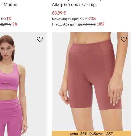
 · Μαύρο
Αθλητικό σουτιέν · Γκρι
Τρέχουσα τιμή
68,99
€
 €
-51%
Κανονική τιμή
89,99 €
-23%
52,99 €
-9%
Η χαμηλότερη τιμή
76,99 €
-10%
extra -35% Κωδικός: LAST