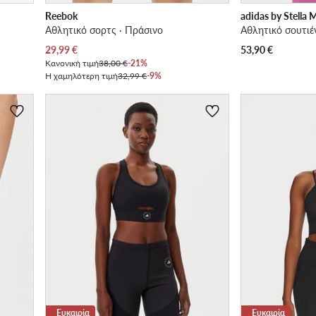
Reebok
adidas by Stella
Αθλητικό σορτς · Πράσινο
Αθλητικό σουτιέν
Τρέχουσα τιμή
29,99
€
53,90
€
Κανονική τιμή
38,00 €
-21%
Η χαμηλότερη τιμή
32,99 €
-9%
Ευκαιρία
Ευκαιρία