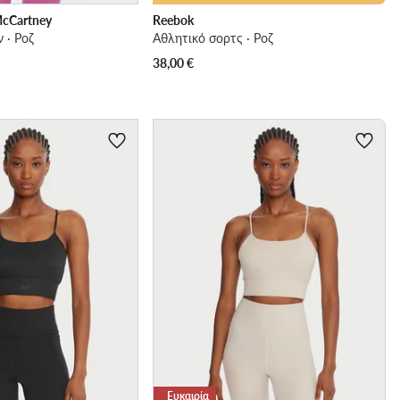
 McCartney
Reebok
 · Ροζ
Αθλητικό σορτς · Ροζ
38,00
€
Ευκαιρία