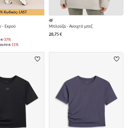
25% Κωδικός: LAST
4F
ν · Εκρού
Μπλούζα · Ανοιχτό μπεζ
28,75
€
 €
-37%
33,99 €
-11%