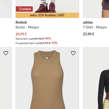
Ευκαιρία
extra -25% Κωδικός: LAST
Reebok
adidas
Κολάν · Μαύρο
T-Shirt · Μαύρο
Τρέχουσα τιμή
24,99
€
23,90
€
Κανονική τιμή
49,90 €
-49%
Η χαμηλότερη τιμή
27,99 €
-10%