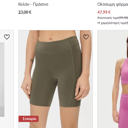
Κολάν · Πράσινο
Ολόσωμη φόρμα
Τρέχουσα τιμή
23,00
€
47,99
€
Κανονική τιμή
99,90
Η χαμηλότερη τιμή
Ευκαιρία