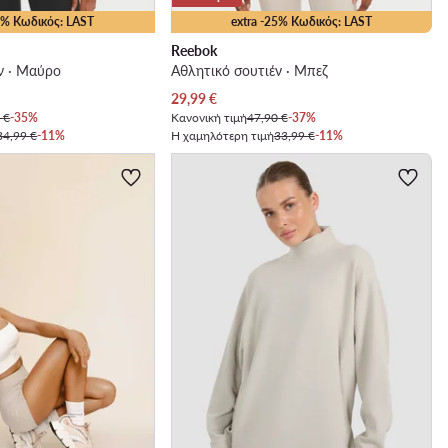
25% Κωδικός: LAST
extra -25% Κωδικός: LAST
Reebok
ν · Μαύρο
Αθλητικό σουτιέν · Μπεζ
Τρέχουσα τιμή
29,99
€
 €
-35%
Κανονική τιμή
47,90 €
-37%
34,99 €
-11%
Η χαμηλότερη τιμή
33,99 €
-11%