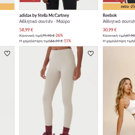
extra -
adidas by Stella McCartney
Reebok
Αθλητικό σουτιέν · Μαύρο
Αθλητικό σουτιέ
Τρέχουσα τιμή
Τρέχουσα τιμή
58,99
€
30,99
€
Κανονική τιμή
79,90 €
-26%
Κανονική τιμή
47,90
Η χαμηλότερη τιμή
66,99 €
-11%
Η χαμηλότερη τιμή