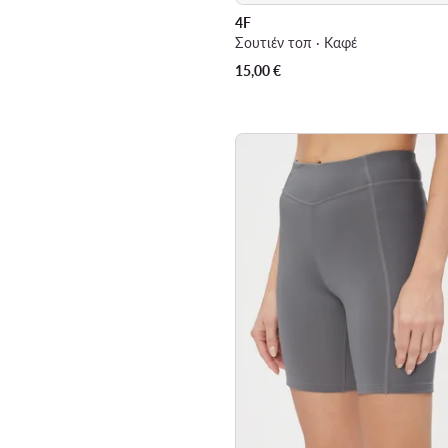
4F
Σουτιέν τοπ · Καφέ
15,00
€