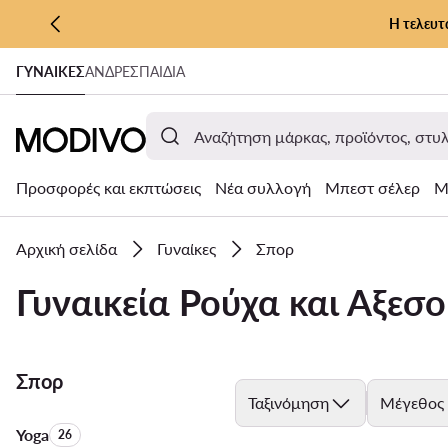
Η τελευτ
ΜΕΤΆΒΑΣΗ ΣΤΟ ΚΎΡΙΟ ΠΕΡΙΕΧΌΜΕΝΟ
ΓΥΝΑΊΚΕΣ
ΑΝΔΡΕΣ
ΠΑΙΔΙΑ
ΜΕΤΆΒΑΣΗ ΣΤΗΝ ΑΝΑΖΉΤΗΣΗ
Προσφορές και εκπτώσεις
Νέα συλλογή
Μπεστ σέλερ
Μ
Αρχική σελίδα
Γυναίκες
Σπορ
Γυναικεία Ρούχα και Αξεσ
Σπορ
Ταξινόμηση
Μέγεθος
Yoga
Αριθμός προϊόντων:
26