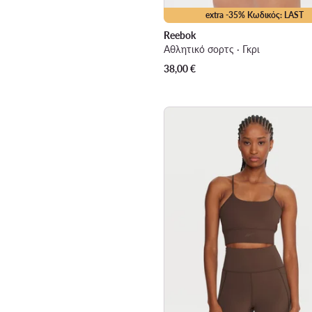
extra -35% Κωδικός: LAST
Reebok
Αθλητικό σορτς · Γκρι
38,00
€