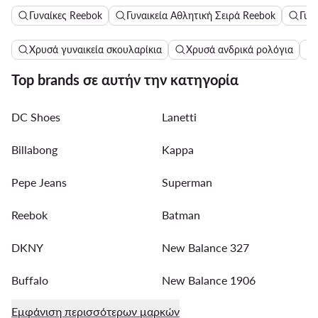
Γυναίκες Reebok
Γυναικεία Αθλητική Σειρά Reebok
Γυν
Χρυσά γυναικεία σκουλαρίκια
Χρυσά ανδρικά ρολόγια
Top brands σε αυτήν την κατηγορία
DC Shoes
Lanetti
Billabong
Kappa
Pepe Jeans
Superman
Reebok
Batman
DKNY
New Balance 327
Buffalo
New Balance 1906
Εμφάνιση περισσότερων μαρκών