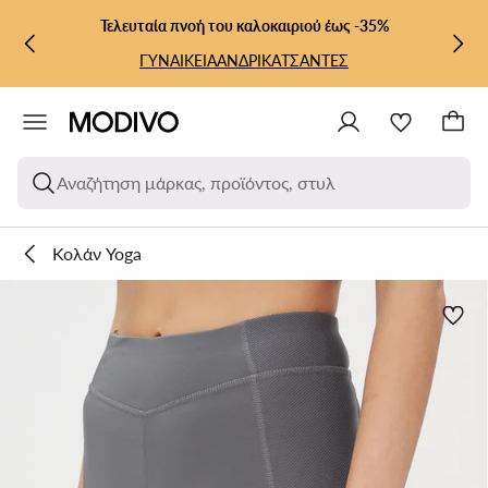
ΜΕΤΆΒΑΣΗ ΣΤΟ ΚΎΡΙΟ ΠΕΡΙΕΧΌΜΕΝΟ
ΜΕΤΆΒΑΣΗ ΣΤΗΝ ΑΝΑΖΉΤΗΣΗ
Τελευταία πνοή του καλοκαιριού έως -35%
ΓΥΝΑΙΚΕΙΑ
ΑΝΔΡΙΚΑ
ΤΣΑΝΤΕΣ
Αναζήτηση μάρκας, προϊόντος, στυλ
Κολάν Yoga