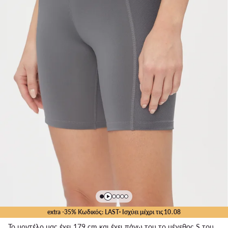
extra -35% Κωδικός: LAST
· Ισχύει μέχρι τις
10
.
08
Το μοντέλο μας έχει 179 cm και έχει πάνω του το μέγεθος S του