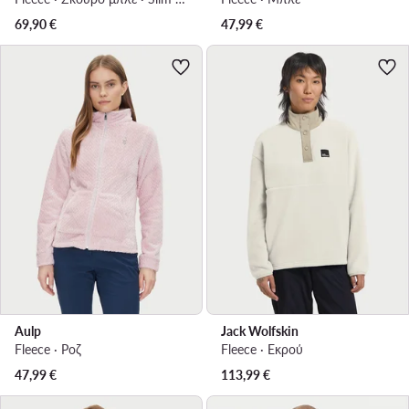
69,90
€
47,99
€
Aulp
Jack Wolfskin
Fleece · Ροζ
Fleece · Εκρού
47,99
€
113,99
€