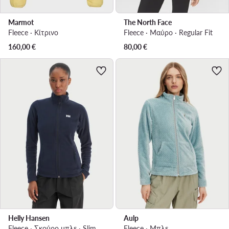
Marmot
The North Face
Fleece · Κίτρινο
Fleece · Μαύρο · Regular Fit
160,00
€
80,00
€
Helly Hansen
Aulp
Fleece · Σκούρο μπλε · Slim Fit
Fleece · Μπλε