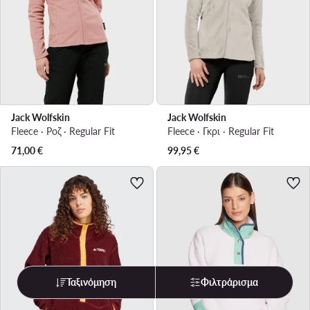
Jack Wolfskin
Jack Wolfskin
Fleece · Ροζ · Regular Fit
Fleece · Γκρι · Regular Fit
71,00
€
99,95
€
Ταξινόμηση
Φιλτράρισμα