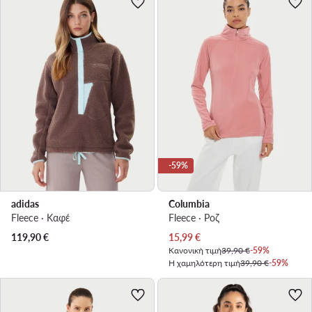
-59%
adidas
Columbia
Fleece · Καφέ
Fleece · Ροζ
Τρέχουσα τιμή
119,90
€
15,99
€
Κανονική τιμή
39,90 €
-59%
Η χαμηλότερη τιμή
39,90 €
-59%