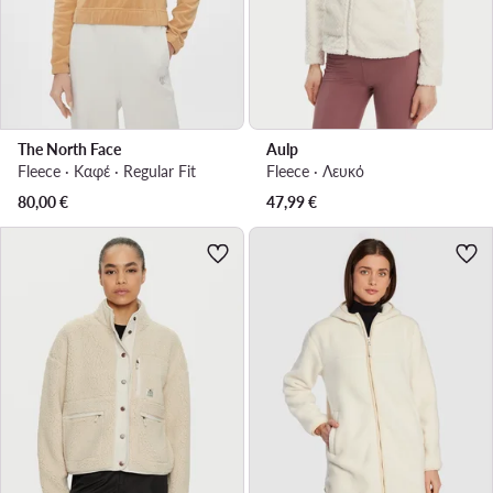
The North Face
Aulp
Fleece · Καφέ · Regular Fit
Fleece · Λευκό
80,00
€
47,99
€