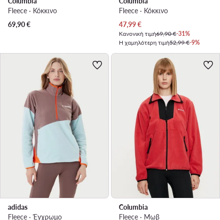
Columbia
Columbia
Fleece · Κόκκινο
Fleece · Κόκκινο
Τρέχουσα τιμή
69,90
€
47,99
€
Κανονική τιμή
69,90 €
-31%
Η χαμηλότερη τιμή
52,99 €
-9%
adidas
Columbia
Fleece · Έγχρωμο
Fleece · Μωβ