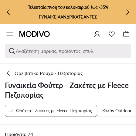
ΜΕΤΆΒΑΣΗ ΣΤΟ ΚΎΡΙΟ ΠΕΡΙΕΧΌΜΕΝΟ
ΜΕΤΆΒΑΣΗ ΣΤΗΝ ΑΝΑΖΉΤΗΣΗ
Τελευταία πνοή του καλοκαιριού έως -35%
ΓΥΝΑΙΚΕΙΑ
ΑΝΔΡΙΚΑ
ΤΣΑΝΤΕΣ
Αναζήτηση μάρκας, προϊόντος, στυλ
Ορειβατικά Ρούχα - Πεζοπορίας
Γυναικεία Φούτερ - Ζακέτες με Fleece
Πεζοπορίας
Φούτερ - Ζακέτες με Fleece Πεζοπορίας
Κολάν Outdoor
Προϊόντα: 74