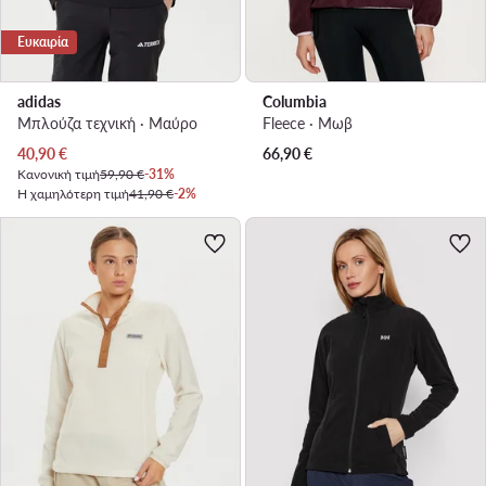
Ευκαιρία
adidas
Columbia
Μπλούζα τεχνική · Μαύρο
Fleece · Μωβ
Τρέχουσα τιμή
40,90
€
66,90
€
Κανονική τιμή
59,90 €
-31%
Η χαμηλότερη τιμή
41,90 €
-2%