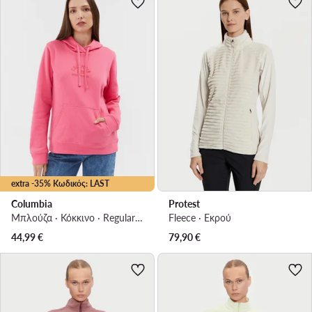
extra -35% Κωδικός: LAST
Columbia
Protest
Μπλούζα · Κόκκινο · Regular Fit
Fleece · Εκρού
44,99
€
79,90
€