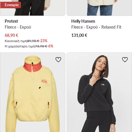
Ευκαιρία
Protest
Helly Hansen
Fleece · Εκρού
Fleece · Εκρού · Relaxed Fit
Τρέχουσα τιμή
68,90
€
131,00
€
Κανονική τιμή
89,90 €
-23%
Η χαμηλότερη τιμή
73,90 €
-6%