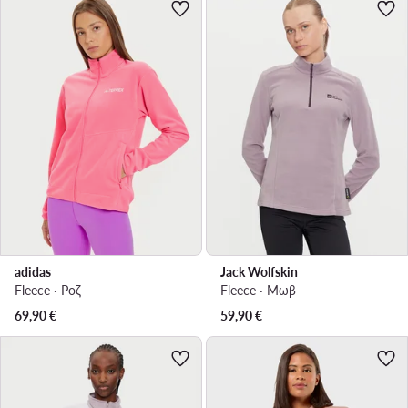
adidas
Jack Wolfskin
Fleece · Ροζ
Fleece · Μωβ
69,90
€
59,90
€