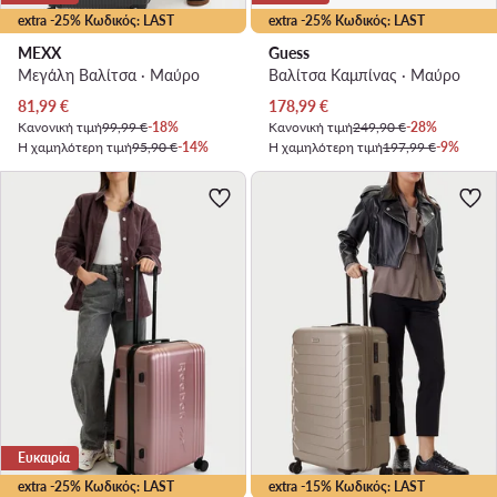
extra -25% Κωδικός: LAST
extra -25% Κωδικός: LAST
MEXX
Guess
Μεγάλη Βαλίτσα · Μαύρο
Βαλίτσα Καμπίνας · Μαύρο
Τρέχουσα τιμή
Τρέχουσα τιμή
81,99
€
178,99
€
Κανονική τιμή
99,99 €
-18%
Κανονική τιμή
249,90 €
-28%
Η χαμηλότερη τιμή
95,90 €
-14%
Η χαμηλότερη τιμή
197,99 €
-9%
Ευκαιρία
extra -25% Κωδικός: LAST
extra -15% Κωδικός: LAST