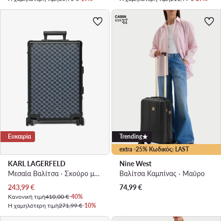
Ευκαιρία
Trending
extra -25% Κωδικός: LAST
KARL LAGERFELD
Nine West
Μεσαία Βαλίτσα · Σκούρο μπλε
Βαλίτσα Καμπίνας · Μαύρο
Τρέχουσα τιμή
243,99
€
74,99
€
Κανονική τιμή
410,00 €
-40%
Η χαμηλότερη τιμή
271,99 €
-10%