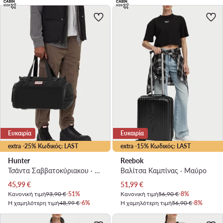
Ευκαιρία
Ευκαιρία
extra -25% Κωδικός: LAST
extra -15% Κωδικός: LAST
Hunter
Reebok
Τσάντα Σαββατοκύριακου · Μαύρο
Βαλίτσα Καμπίνας · Μαύρο
Τρέχουσα τιμή
Τρέχουσα τιμή
45,99
€
51,99
€
Κανονική τιμή
93,90 €
-51%
Κανονική τιμή
56,90 €
-8%
Η χαμηλότερη τιμή
48,99 €
-6%
Η χαμηλότερη τιμή
56,90 €
-8%