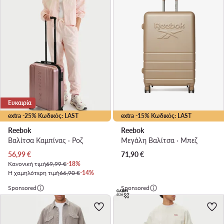
Ευκαιρία
extra -25% Κωδικός: LAST
extra -15% Κωδικός: LAST
Reebok
Reebok
Βαλίτσα Καμπίνας · Ροζ
Μεγάλη Βαλίτσα · Μπεζ
Τρέχουσα τιμή
56,99
€
71,90
€
Κανονική τιμή
69,99 €
-18%
Η χαμηλότερη τιμή
66,90 €
-14%
Sponsored
Sponsored