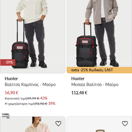
-39%
extra -25% Κωδικός: LAST
Hunter
Hunter
Βαλίτσα Καμπίνας · Μαύρο
Μεσαία Βαλίτσα · Μαύρο
Τρέχουσα τιμή
56,90
€
112,48
€
Κανονική τιμή
99,99 €
-43%
Η χαμηλότερη τιμή
93,90 €
-39%