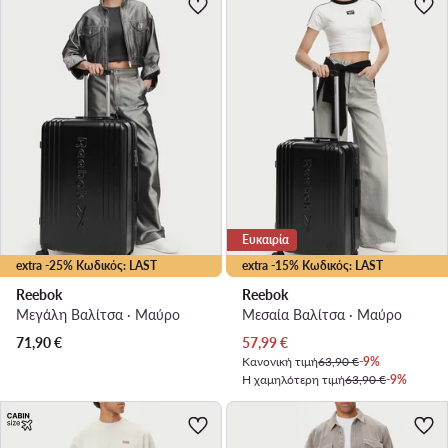
Ευκαιρία
extra -25% Κωδικός: LAST
extra -15% Κωδικός: LAST
Reebok
Reebok
Μεγάλη Βαλίτσα · Μαύρο
Μεσαία Βαλίτσα · Μαύρο
Τρέχουσα τιμή
71,90
€
57,99
€
Κανονική τιμή
63,90 €
-9%
Η χαμηλότερη τιμή
63,90 €
-9%