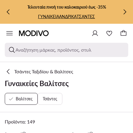
ΜΕΤΆΒΑΣΗ ΣΤΟ ΚΎΡΙΟ ΠΕΡΙΕΧΌΜΕΝΟ
ΜΕΤΆΒΑΣΗ ΣΤΗΝ ΑΝΑΖΉΤΗΣΗ
Τελευταία πνοή του καλοκαιριού έως -35%
ΓΥΝΑΙΚΕΙΑ
ΑΝΔΡΙΚΑ
ΤΣΑΝΤΕΣ
Αναζήτηση μάρκας, προϊόντος, στυλ
Τσάντες Ταξιδίου & Βαλίτσες
Γυναικείες Βαλίτσες
Βαλίτσες
Τσάντες
Προϊόντα: 149