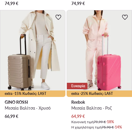
74,99
€
74,99
€
Ευκαιρία
extra -15% Κωδικός: LAST
extra -25% Κωδικός: LAST
GINO ROSSI
Reebok
Μεσαία Βαλίτσα · Χρυσό
Μεσαία Βαλίτσα · Ροζ
Τρέχουσα τιμή
66,99
€
64,99
€
Κανονική τιμή
79,99 €
-18%
Η χαμηλότερη τιμή
75,90 €
-14%