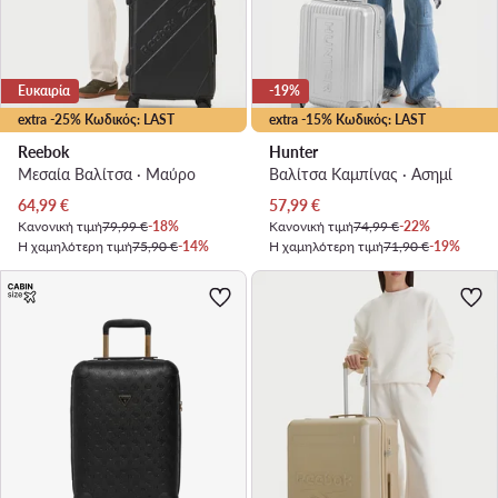
Ευκαιρία
-19%
extra -25% Κωδικός: LAST
extra -15% Κωδικός: LAST
Reebok
Hunter
Μεσαία Βαλίτσα · Μαύρο
Βαλίτσα Καμπίνας · Ασημί
Τρέχουσα τιμή
Τρέχουσα τιμή
64,99
€
57,99
€
Κανονική τιμή
79,99 €
-18%
Κανονική τιμή
74,99 €
-22%
Η χαμηλότερη τιμή
75,90 €
-14%
Η χαμηλότερη τιμή
71,90 €
-19%