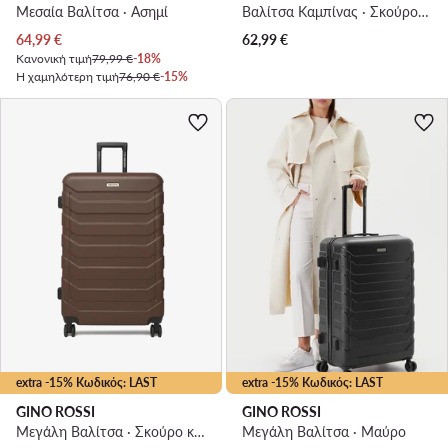
Μεσαία Βαλίτσα · Ασημί
Βαλίτσα Καμπίνας · Σκούρο καφέ
Τρέχουσα τιμή
64,99
€
62,99
€
Κανονική τιμή
79,99 €
-18%
Η χαμηλότερη τιμή
76,90 €
-15%
extra -15% Κωδικός: LAST
extra -15% Κωδικός: LAST
GINO ROSSI
GINO ROSSI
Μεγάλη Βαλίτσα · Σκούρο καφέ
Μεγάλη Βαλίτσα · Μαύρο