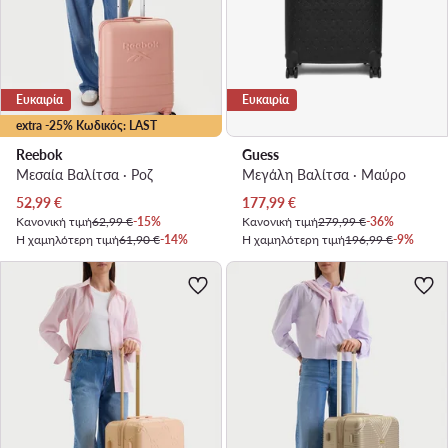
Ευκαιρία
Ευκαιρία
extra -25% Κωδικός: LAST
Reebok
Guess
Μεσαία Βαλίτσα · Ροζ
Μεγάλη Βαλίτσα · Μαύρο
Τρέχουσα τιμή
Τρέχουσα τιμή
52,99
€
177,99
€
Κανονική τιμή
62,99 €
-15%
Κανονική τιμή
279,99 €
-36%
Η χαμηλότερη τιμή
61,90 €
-14%
Η χαμηλότερη τιμή
196,99 €
-9%