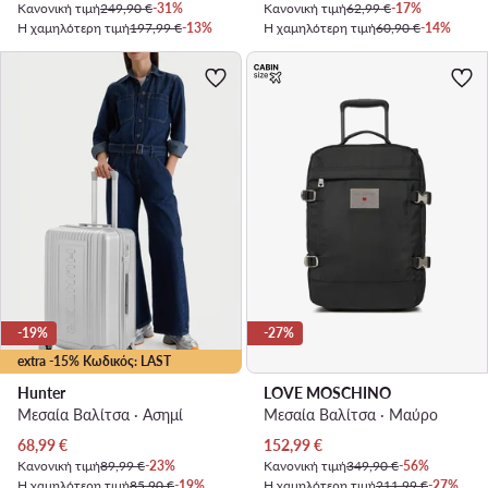
Κανονική τιμή
249,90 €
-31%
Κανονική τιμή
62,99 €
-17%
Η χαμηλότερη τιμή
197,99 €
-13%
Η χαμηλότερη τιμή
60,90 €
-14%
-19%
-27%
extra -15% Κωδικός: LAST
Hunter
LOVE MOSCHINO
Μεσαία Βαλίτσα · Ασημί
Μεσαία Βαλίτσα · Μαύρο
Τρέχουσα τιμή
Τρέχουσα τιμή
68,99
€
152,99
€
Κανονική τιμή
89,99 €
-23%
Κανονική τιμή
349,90 €
-56%
Η χαμηλότερη τιμή
85,90 €
-19%
Η χαμηλότερη τιμή
211,99 €
-27%