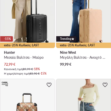
-15%
Trending
extra -25% Κωδικός: LAST
extra -25% Κωδικός: LAST
Hunter
Nine West
Μεσαία Βαλίτσα · Μαύρο
Μεγάλη Βαλίτσα · Ανοιχτό ροζ
Τρέχουσα τιμή
72,99
€
99,99
€
Κανονική τιμή
89,99 €
-18%
Η χαμηλότερη τιμή
85,90 €
-15%