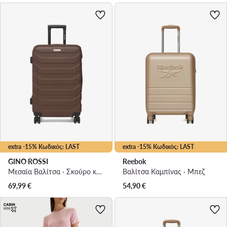
extra -15% Κωδικός: LAST
extra -15% Κωδικός: LAST
GINO ROSSI
Reebok
Μεσαία Βαλίτσα · Σκούρο καφέ
Βαλίτσα Καμπίνας · Μπεζ
69,99
€
54,90
€