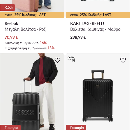
-15%
extra -25% Κωδικός: LAST
extra -25% Κωδικός: LAST
Reebok
KARL LAGERFELD
Μεγάλη Βαλίτσα · Ροζ
Βαλίτσα Καμπίνας · Μαύρο
Τρέχουσα τιμή
70,99
€
298,99
€
Κανονική τιμή
84,99 €
-16%
Η χαμηλότερη τιμή
83,90 €
-15%
Ευκαιρία
Ευκαιρία