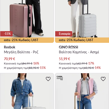
-15%
Ευκαιρία
extra -25% Κωδικός: LAST
extra -25% Κωδικός: LAST
Reebok
GINO ROSSI
Μεγάλη Βαλίτσα · Ροζ
Βαλίτσα Καμπίνας · Ασημί
Τρέχουσα τιμή
Τρέχουσα τιμή
70,99
€
51,99
€
Κανονική τιμή
84,99 €
-16%
Κανονική τιμή
62,99 €
-17%
Η χαμηλότερη τιμή
83,90 €
-15%
Η χαμηλότερη τιμή
60,90 €
-14%