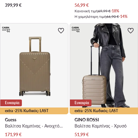
Τρέχουσα τιμή
399,99
€
56,99
€
Κανονική τιμή
69,99 €
-18%
Η χαμηλότερη τιμή
66,90 €
-14%
Ευκαιρία
Ευκαιρία
extra -25% Κωδικός: LAST
extra -25% Κωδικός: LAST
Guess
GINO ROSSI
Βαλίτσα Καμπίνας · Ανοιχτό μπεζ
Βαλίτσα Καμπίνας · Χρυσό
Τρέχουσα τιμή
Τρέχουσα τιμή
171,99
€
51,99
€