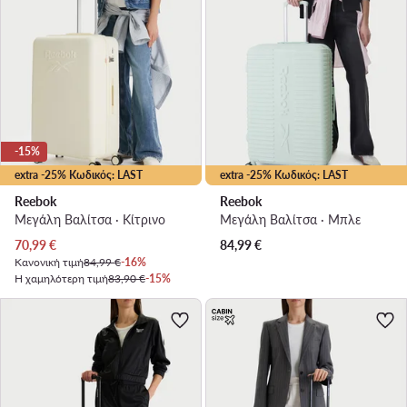
-15%
extra -25% Κωδικός: LAST
extra -25% Κωδικός: LAST
Reebok
Reebok
Μεγάλη Βαλίτσα · Κίτρινο
Μεγάλη Βαλίτσα · Μπλε
Τρέχουσα τιμή
70,99
€
84,99
€
Κανονική τιμή
84,99 €
-16%
Η χαμηλότερη τιμή
83,90 €
-15%