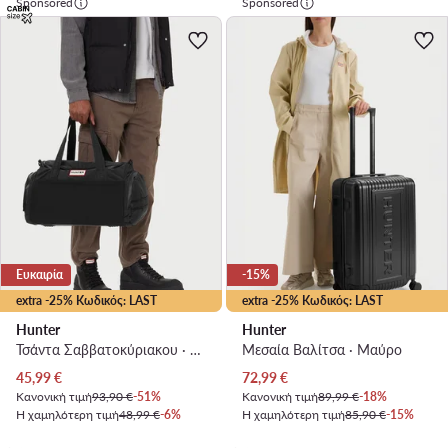
Sponsored
Sponsored
Ευκαιρία
-15%
extra -25% Κωδικός: LAST
extra -25% Κωδικός: LAST
Hunter
Hunter
Τσάντα Σαββατοκύριακου · Μαύρο
Μεσαία Βαλίτσα · Μαύρο
Τρέχουσα τιμή
Τρέχουσα τιμή
45,99
€
72,99
€
Κανονική τιμή
93,90 €
-51%
Κανονική τιμή
89,99 €
-18%
Η χαμηλότερη τιμή
48,99 €
-6%
Η χαμηλότερη τιμή
85,90 €
-15%