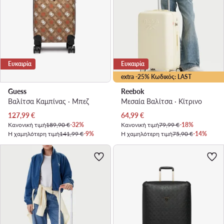
Ευκαιρία
Ευκαιρία
extra -25% Κωδικός: LAST
Guess
Reebok
Βαλίτσα Καμπίνας · Μπεζ
Μεσαία Βαλίτσα · Κίτρινο
Τρέχουσα τιμή
Τρέχουσα τιμή
127,99
€
64,99
€
Κανονική τιμή
189,90 €
-32%
Κανονική τιμή
79,99 €
-18%
Η χαμηλότερη τιμή
141,99 €
-9%
Η χαμηλότερη τιμή
75,90 €
-14%