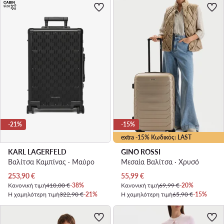
-21%
-15%
extra -15% Κωδικός: LAST
KARL LAGERFELD
GINO ROSSI
Βαλίτσα Καμπίνας · Μαύρο
Μεσαία Βαλίτσα · Χρυσό
Τρέχουσα τιμή
Τρέχουσα τιμή
253,90
€
55,99
€
Κανονική τιμή
410,00 €
-38%
Κανονική τιμή
69,99 €
-20%
Η χαμηλότερη τιμή
322,90 €
-21%
Η χαμηλότερη τιμή
65,90 €
-15%