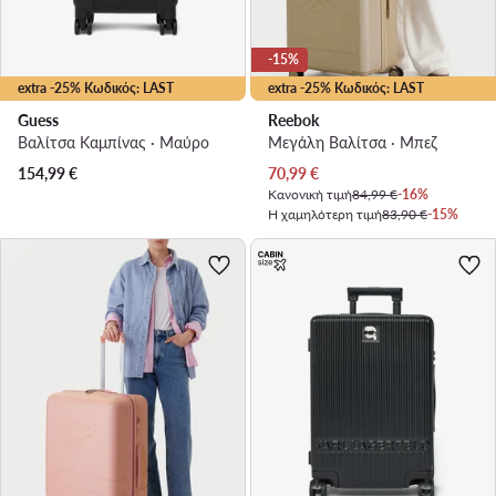
-15%
extra -25% Κωδικός: LAST
extra -25% Κωδικός: LAST
Guess
Reebok
Βαλίτσα Καμπίνας · Μαύρο
Μεγάλη Βαλίτσα · Μπεζ
Τρέχουσα τιμή
154,99
€
70,99
€
Κανονική τιμή
84,99 €
-16%
Η χαμηλότερη τιμή
83,90 €
-15%