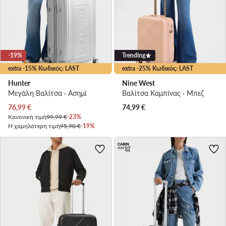
-19%
Trending
extra -15% Κωδικός: LAST
extra -25% Κωδικός: LAST
Hunter
Nine West
Μεγάλη Βαλίτσα · Ασημί
Βαλίτσα Καμπίνας · Μπεζ
Τρέχουσα τιμή
76,99
€
74,99
€
Κανονική τιμή
99,99 €
-23%
Η χαμηλότερη τιμή
95,90 €
-19%