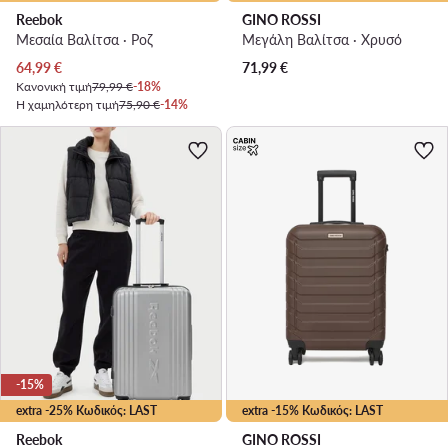
Reebok
GINO ROSSI
Μεσαία Βαλίτσα · Ροζ
Μεγάλη Βαλίτσα · Χρυσό
Τρέχουσα τιμή
64,99
€
71,99
€
Κανονική τιμή
79,99 €
-18%
Η χαμηλότερη τιμή
75,90 €
-14%
-15%
extra -25% Κωδικός: LAST
extra -15% Κωδικός: LAST
Reebok
GINO ROSSI