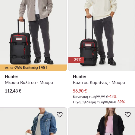
-39%
extra -25% Κωδικός: LAST
Hunter
Hunter
Μεσαία Βαλίτσα · Μαύρο
Βαλίτσα Καμπίνας · Μαύρο
Τρέχουσα τιμή
112,48
€
56,90
€
Κανονική τιμή
99,99 €
-43%
Η χαμηλότερη τιμή
93,90 €
-39%