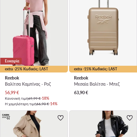
Ευκαιρία
extra -25% Κωδικός: LAST
extra -15% Κωδικός: LAST
Reebok
Reebok
Βαλίτσα Καμπίνας · Ροζ
Μεσαία Βαλίτσα · Μπεζ
Τρέχουσα τιμή
56,99
€
63,90
€
Κανονική τιμή
69,99 €
-18%
Η χαμηλότερη τιμή
66,90 €
-14%