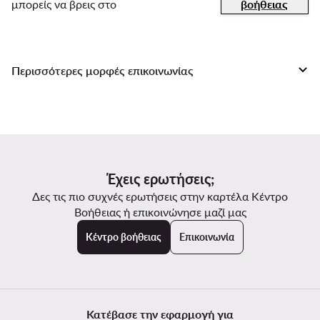
μπορείς να βρεις στο
βοήθειας
Να θυμάσαι! Οι παραγγελίες που έχουν ετοιμαστεί για αποστολή
Από τώρα θα χρειαστείς 2-4 εργάσιμες ημέρες για να
ή έχουν αποσταλεί, δεν μπορούν να επεξεργαστούν ή να
παρακολουθήσεις το δέμα σου διότι έρχεται από το εξωτερικό.
ακυρωθούν.
Μπορείς να το κάνεις στην ιστοσελίδα της
Γενικής Ταχυδρομικής
Περισσότερες μορφές επικοινωνίας
ή της
ACS
ανάλογα από τον τρόπο παράδοσης που επέλεξες, με
τον αριθμό αποστολής, τον οποίο θα βρεις στο email
Μήνυμα email
επιβεβαίωσης της αποστολής.
info@modivo.gr
Έχεις ερωτήσεις;
Δες τις πιο συχνές ερωτήσεις στην καρτέλα Κέντρο
Βοήθειας ή επικοινώνησε μαζί μας
Κέντρο βοήθειας
Επικοινωνία
Κατέβασε την εφαρμογή για