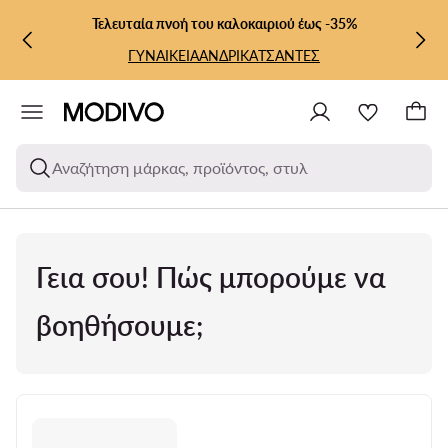
ΜΕΤΆΒΑΣΗ ΣΤΟ ΚΎΡΙΟ ΠΕΡΙΕΧΌΜΕΝΟ
ΜΕΤΆΒΑΣΗ ΣΤΗΝ ΑΝΑΖΉΤΗΣΗ
Επιλογή προϊόντων σε εξαιρετικές τιμές!
ΓΥΝΑΙΚΕΙΑ
ΑΝΔΡΙΚΑ
Αναζήτηση μάρκας, προϊόντος, στυλ
Γεια σου! Πώς μπορούμε να
βοηθήσουμε;