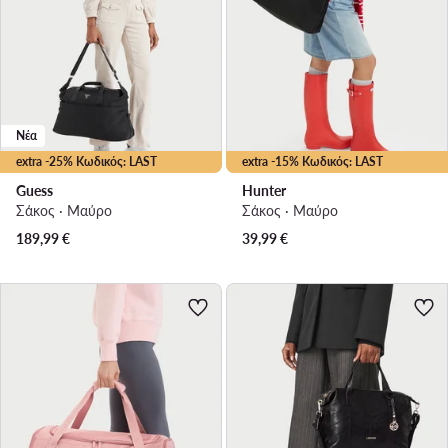
Νέα
extra -25% Κωδικός: LAST
extra -15% Κωδικός: LAST
Guess
Hunter
Σάκος · Μαύρο
Σάκος · Μαύρο
189,99
€
39,99
€