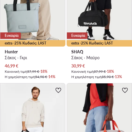
Ευκαιρία
Ευκαιρία
extra -25% Κωδικός: LAST
extra -25% Κωδικός: LAST
Hunter
SHAQ
Σάκος · Γκρι
Σάκος · Μαύρο
Τρέχουσα τιμή
Τρέχουσα τιμή
46,99
€
30,99
€
Κανονική τιμή
57,99 €
-18%
Κανονική τιμή
37,99 €
-18%
Η χαμηλότερη τιμή
54,90 €
-14%
Η χαμηλότερη τιμή
35,90 €
-13%