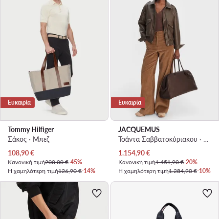
Ευκαιρία
Ευκαιρία
Tommy Hilfiger
JACQUEMUS
Σάκος · Μπεζ
Τσάντα Σαββατοκύριακου · Καφέ
Τρέχουσα τιμή
Τρέχουσα τιμή
108,90
€
1.154,90
€
Κανονική τιμή
200,00 €
-45%
Κανονική τιμή
1.451,90 €
-20%
Η χαμηλότερη τιμή
126,90 €
-14%
Η χαμηλότερη τιμή
1.284,90 €
-10%