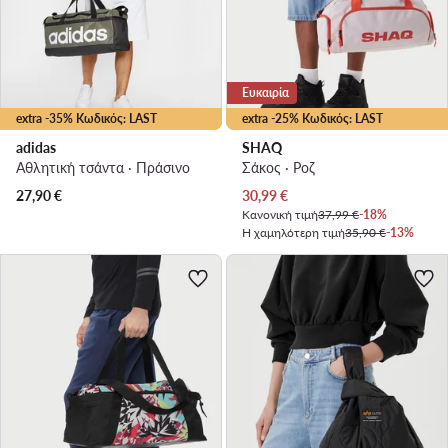
Ευκαιρία
extra -35% Κωδικός: LAST
extra -25% Κωδικός: LAST
adidas
SHAQ
Αθλητική τσάντα · Πράσινο
Σάκος · Ροζ
Τρέχουσα τιμή
27,90
€
30,99
€
Κανονική τιμή
37,99 €
-18%
Η χαμηλότερη τιμή
35,90 €
-13%