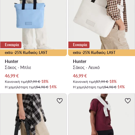
Ευκαιρία
Ευκαιρία
extra -25% Κωδικός: LAST
extra -25% Κωδικός: LAST
Hunter
Hunter
Σάκος · Μπλε
Σάκος · Λευκό
Τρέχουσα τιμή
Τρέχουσα τιμή
46,99
€
46,99
€
Κανονική τιμή
57,99 €
-18%
Κανονική τιμή
57,99 €
-18%
Η χαμηλότερη τιμή
54,90 €
-14%
Η χαμηλότερη τιμή
54,90 €
-14%