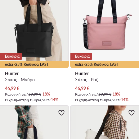
Ευκαιρία
Ευκαιρία
extra -25% Κωδικός: LAST
extra -25% Κωδικός: LAST
Hunter
Hunter
Σάκος · Μαύρο
Σάκος · Ροζ
Τρέχουσα τιμή
Τρέχουσα τιμή
46,99
€
46,99
€
Κανονική τιμή
57,99 €
-18%
Κανονική τιμή
57,99 €
-18%
Η χαμηλότερη τιμή
54,90 €
-14%
Η χαμηλότερη τιμή
54,90 €
-14%