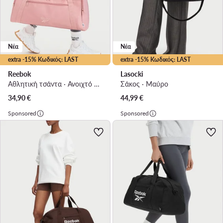
Νέα
Νέα
extra -15% Κωδικός: LAST
extra -15% Κωδικός: LAST
Reebok
Lasocki
Αθλητική τσάντα · Ανοιχτό ροζ
Σάκος · Μαύρο
34,90
€
44,99
€
Sponsored
Sponsored