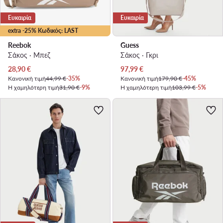
Ευκαιρία
Ευκαιρία
extra -25% Κωδικός: LAST
Reebok
Guess
Σάκος · Μπεζ
Σάκος · Γκρι
Τρέχουσα τιμή
Τρέχουσα τιμή
28,90
€
97,99
€
Κανονική τιμή
44,99 €
-35%
Κανονική τιμή
179,90 €
-45%
Η χαμηλότερη τιμή
31,90 €
-9%
Η χαμηλότερη τιμή
103,99 €
-5%