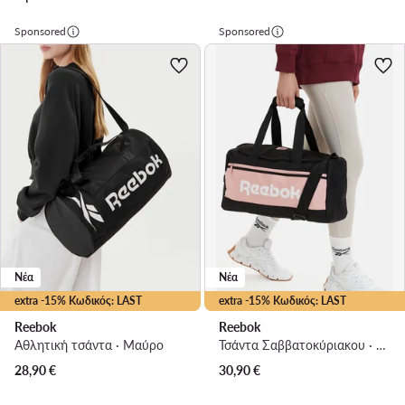
Sponsored
Sponsored
Νέα
Νέα
extra -15% Κωδικός: LAST
extra -15% Κωδικός: LAST
Reebok
Reebok
Αθλητική τσάντα · Μαύρο
Τσάντα Σαββατοκύριακου · Μαύρο
28,90
€
30,90
€