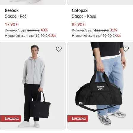
Reebok
Cotopaxi
Σάκος · Ροζ
Σάκος · Κρεμ
Τρέχουσα τιμή
Τρέχουσα τιμή
17,90
€
85,90
€
Κανονική τιμή
29,99 €
-40%
Κανονική τιμή
125,90 €
-31%
Η χαμηλότερη τιμή
19,90 €
-10%
Η χαμηλότερη τιμή
90,90 €
-5%
Ευκαιρία
Ευκαιρία