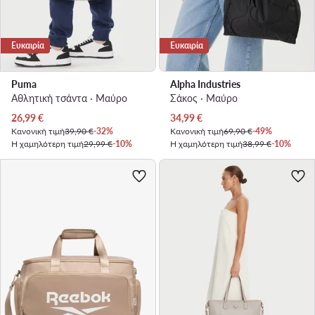
Ευκαιρία
Ευκαιρία
Puma
Alpha Industries
Αθλητική τσάντα · Μαύρο
Σάκος · Μαύρο
Τρέχουσα τιμή
Τρέχουσα τιμή
26,99
€
34,99
€
Κανονική τιμή
39,90 €
-32%
Κανονική τιμή
69,90 €
-49%
Η χαμηλότερη τιμή
29,99 €
-10%
Η χαμηλότερη τιμή
38,99 €
-10%