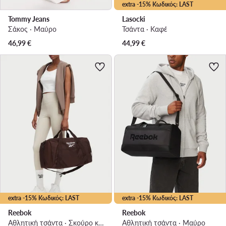
extra -15% Κωδικός: LAST
Tommy Jeans
Lasocki
Σάκος · Μαύρο
Τσάντα · Καφέ
46,99
€
44,99
€
extra -15% Κωδικός: LAST
extra -15% Κωδικός: LAST
Reebok
Reebok
Αθλητική τσάντα · Σκούρο καφέ
Αθλητική τσάντα · Μαύρο