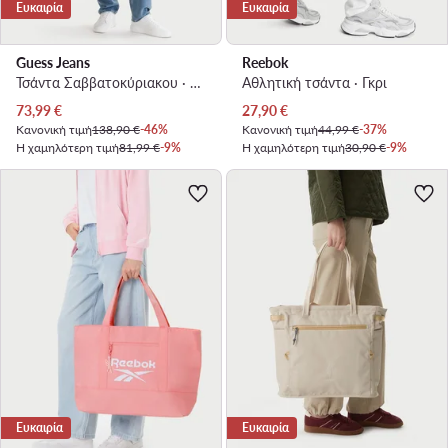
Ευκαιρία
Ευκαιρία
Guess Jeans
Reebok
Τσάντα Σαββατοκύριακου · Κρεμ
Αθλητική τσάντα · Γκρι
Τρέχουσα τιμή
Τρέχουσα τιμή
73,99
€
27,90
€
Κανονική τιμή
138,90 €
-46%
Κανονική τιμή
44,99 €
-37%
Η χαμηλότερη τιμή
81,99 €
-9%
Η χαμηλότερη τιμή
30,90 €
-9%
Ευκαιρία
Ευκαιρία