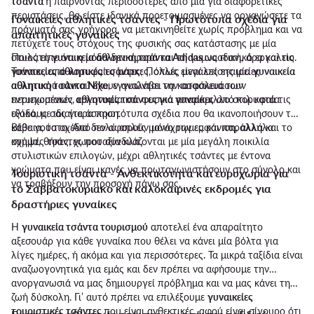
τσάντα
ή παίρνοντας περισσότερες από μία για διαφορετικές
περιστάσεις, θα είστε ιδανικά προετοιμασμένες να οργανώσετε τα
Γυναικείες αθλητικές τσάντες - Πρωτότυπα σχέδια για
πράγματά σας γρήγορα, να μετακινηθείτε χωρίς πρόβλημα και να
απαιτητικές γυναίκες
πετύχετε τους στόχους της φυσικής σας κατάστασης με μία
στυλάτη
Ποιος είπε ότι η μόδα δεν αφορά και τη γυμναστική, άρα και τις
γυναικεία αθλητική τσάντα Adidas
ως ιδανικό εργαλείο.
Τσάντες από κορυφαίες μάρκες, όπως είναι επίσης μία
γυναικείες αθλητικές τσάντες
; Πολλές μεγάλες εταιρείες
γυναικεία
αθλητική τσάντα Nike
αθλητικού υλικού έχουν αναλάβει να κατασκευάσουν
, εγγυώνται την ασφάλεια των
περιεχομένων, εργονομία και φυσικά απαράμιλλο στιλ κατά τις
εντυπωσιακές
αθλητικές τσάντες για γυναίκες
από κορυφαία
εξόδους σας για άσκηση.
υλικά, με ιδιαίτερα πρωτότυπα σχέδια που θα ικανοποιήσουν το
κάθε γούστο. Από πολύ απλές μονόχρωμες και παράλληλα
Βέβαια, τα σχέδια δεν αφορούν μόνο την εμφάνιση, αλλά και το
κομψές τσάντες που συνδυάζονται με μία μεγάλη ποικιλία
σχήμα, θήκες, χωροταξία κλπ.
στυλιστικών επιλογών, μέχρι αθλητικές τσάντες με έντονα
χρώματα που είναι ικανές να πρωταγωνιστήσουν στο σύνολο και
Τουριστική τσάντα - Ανθεκτικότητα και ευρυχωρία για
να τραβήξουν την προσοχή πάνω σας.
το Σαββατοκύριακο και καλοκαιρινές εκδρομές για
δραστήριες γυναίκες
Η
γυναικεία τσάντα τουρισμού
αποτελεί ένα απαραίτητο
αξεσουάρ για κάθε γυναίκα που θέλει να κάνει μία βόλτα για
λίγες ημέρες, ή ακόμα και για περισσότερες. Τα μικρά ταξίδια είναι
αναζωογονητικά για εμάς και δεν πρέπει να αφήσουμε την…
ανοργανωσιά να μας δημιουργεί πρόβλημα και να μας κάνει τη
ζωή δύσκολη. Γι’ αυτό πρέπει να επιλέξουμε
γυναικείες
τουριστικές τσάντες
που είναι ανθεκτικές, αφού είναι σίγουρο ότι