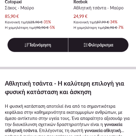
Cotopaxi
Reebok
Σάκος · Μαύρο
Αθλητική τσάντα · Μαύρο
Τρέχουσα τιμή
Τρέχουσα τιμή
85,90
€
24,99
€
Κανονική τιμή
125,90 €
-31%
Κανονική τιμή
37,99 €
-34%
Η χαμηλότερη τιμή
90,90 €
-5%
Η χαμηλότερη τιμή
26,90 €
-7%
Ταξινόμηση
Φιλτράρισμα
Αθλητική τσάντα - Η καλύτερη επιλογή για
φυσική κατάσταση και άσκηση
Η φυσική κατάσταση αποτελεί ένα από τα σημαντικότερα
κεφάλαια στην καθημερινότητα εκατομμυρίων ανθρώπων, με
άμεσο αντίκτυπο στην υγεία τους. Ένα απαραίτητο αξεσουάρ για
την διευκόλυνση σχετικών δραστηριοτήτων είναι η
γυναικεία
αθλητική τσάντα
. Επιλέγοντας τη σωστή
γυναικεία αθλητική