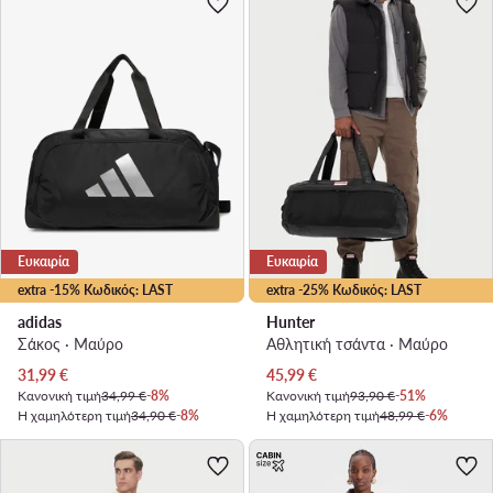
Ευκαιρία
Ευκαιρία
extra -15% Κωδικός: LAST
extra -25% Κωδικός: LAST
adidas
Hunter
Σάκος · Μαύρο
Αθλητική τσάντα · Μαύρο
Τρέχουσα τιμή
Τρέχουσα τιμή
31,99
€
45,99
€
Κανονική τιμή
34,99 €
-8%
Κανονική τιμή
93,90 €
-51%
Η χαμηλότερη τιμή
34,90 €
-8%
Η χαμηλότερη τιμή
48,99 €
-6%