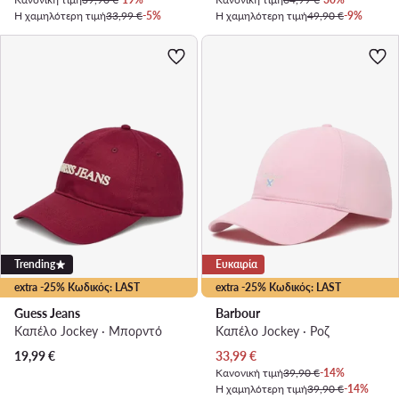
Η χαμηλότερη τιμή
33,99 €
-5%
Η χαμηλότερη τιμή
49,90 €
-9%
Trending
Ευκαιρία
extra -25% Κωδικός: LAST
extra -25% Κωδικός: LAST
Guess Jeans
Barbour
Καπέλο Jockey · Μπορντό
Καπέλο Jockey · Ροζ
Τρέχουσα τιμή
19,99
€
33,99
€
Κανονική τιμή
39,90 €
-14%
Η χαμηλότερη τιμή
39,90 €
-14%