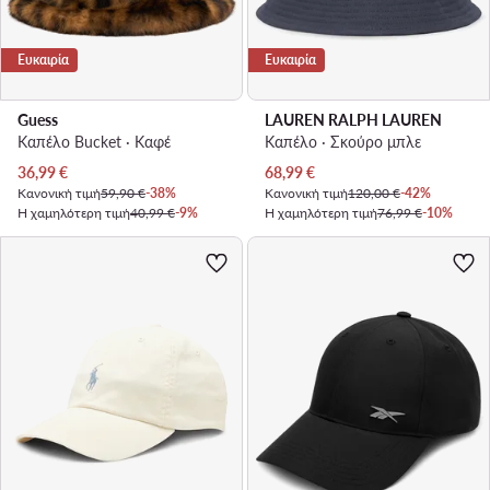
Ευκαιρία
Ευκαιρία
Guess
LAUREN RALPH LAUREN
Καπέλο Bucket · Καφέ
Καπέλο · Σκούρο μπλε
Τρέχουσα τιμή
Τρέχουσα τιμή
36,99
€
68,99
€
Κανονική τιμή
59,90 €
-38%
Κανονική τιμή
120,00 €
-42%
Η χαμηλότερη τιμή
40,99 €
-9%
Η χαμηλότερη τιμή
76,99 €
-10%