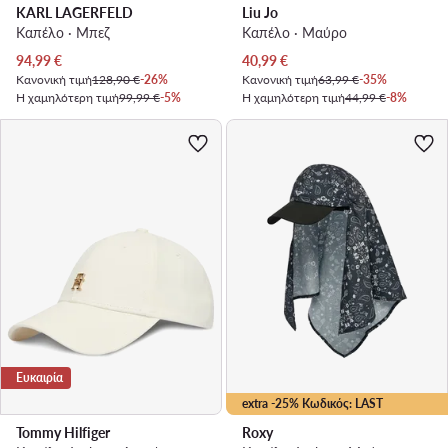
KARL LAGERFELD
Liu Jo
Καπέλο · Μπεζ
Καπέλο · Μαύρο
Τρέχουσα τιμή
Τρέχουσα τιμή
94,99
€
40,99
€
Κανονική τιμή
128,90 €
-26%
Κανονική τιμή
63,99 €
-35%
Η χαμηλότερη τιμή
99,99 €
-5%
Η χαμηλότερη τιμή
44,99 €
-8%
Ευκαιρία
extra -25% Κωδικός: LAST
Tommy Hilfiger
Roxy