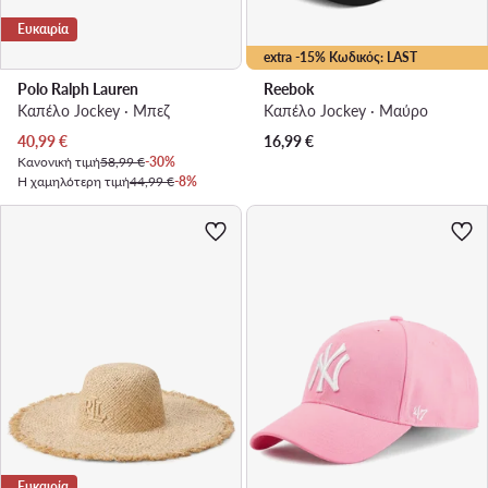
Ευκαιρία
extra -15% Κωδικός: LAST
Polo Ralph Lauren
Reebok
Καπέλο Jockey · Μπεζ
Καπέλο Jockey · Μαύρο
Τρέχουσα τιμή
40,99
€
16,99
€
Κανονική τιμή
58,99 €
-30%
Η χαμηλότερη τιμή
44,99 €
-8%
Ευκαιρία