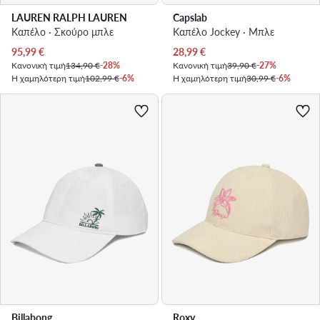
LAUREN RALPH LAUREN
Capslab
Καπέλο · Σκούρο μπλε
Καπέλο Jockey · Μπλε
Τρέχουσα τιμή
Τρέχουσα τιμή
95,99
€
28,99
€
Κανονική τιμή
134,90 €
-28%
Κανονική τιμή
39,90 €
-27%
Η χαμηλότερη τιμή
102,99 €
-6%
Η χαμηλότερη τιμή
30,99 €
-6%
Billabong
Roxy