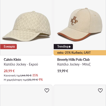
Ευκαιρία
Trending
extra -25% Κωδικός: LAST
Calvin Klein
Beverly Hills Polo Club
Καπέλο Jockey · Εκρού
Καπέλο Jockey · Μπεζ
Τρέχουσα τιμή
28,99
€
19,99
€
Κανονική τιμή
44,90 €
-35%
Η χαμηλότερη τιμή
31,99 €
-9%