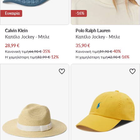
Ευκαιρία
-16%
Calvin Klein
Polo Ralph Lauren
Καπέλο Jockey · Μπλε
Καπέλο Jockey · Μπλε
Τρέχουσα τιμή
Τρέχουσα τιμή
28,99
€
35,90
€
Κανονική τιμή
44,90 €
-35%
Κανονική τιμή
59,90 €
-40%
Η χαμηλότερη τιμή
32,99 €
-12%
Η χαμηλότερη τιμή
42,90 €
-16%