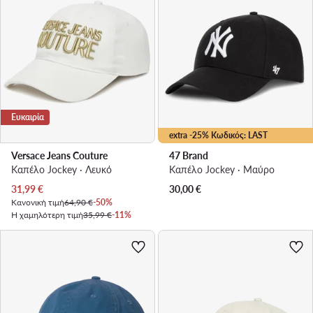
Ευκαιρία
extra -25% Κωδικός: LAST
Versace Jeans Couture
47 Brand
Καπέλο Jockey · Λευκό
Καπέλο Jockey · Μαύρο
Τρέχουσα τιμή
31,99
€
30,00
€
Κανονική τιμή
64,90 €
-50%
Η χαμηλότερη τιμή
35,99 €
-11%