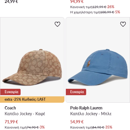
Τρέχουσα τιμή
24,99
€
94,99
€
Κανονική τιμή
129,99 €
-26%
Η χαμηλότερη τιμή
100,99 €
-5%
Ευκαιρία
Ευκαιρία
extra -25% Κωδικός: LAST
Coach
Polo Ralph Lauren
Καπέλο Jockey · Καφέ
Καπέλο Jockey · Μπλε
Τρέχουσα τιμή
Τρέχουσα τιμή
71,99
€
54,99
€
Κανονική τιμή
74,90 €
-3%
Κανονική τιμή
84,90 €
-35%