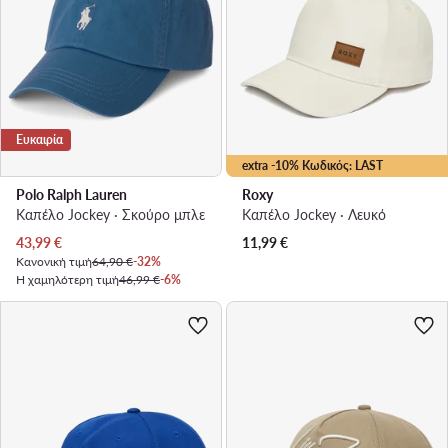
Ευκαιρία
extra -10% Κωδικός: LAST
Polo Ralph Lauren
Roxy
Καπέλο Jockey · Σκούρο μπλε
Καπέλο Jockey · Λευκό
Τρέχουσα τιμή
43,99
€
11,99
€
Κανονική τιμή
64,90 €
-32%
Η χαμηλότερη τιμή
46,99 €
-6%