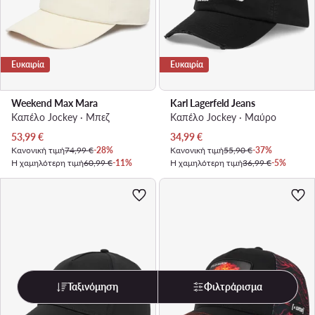
Ευκαιρία
Ευκαιρία
Weekend Max Mara
Karl Lagerfeld Jeans
Καπέλο Jockey · Μπεζ
Καπέλο Jockey · Μαύρο
Τρέχουσα τιμή
Τρέχουσα τιμή
53,99
€
34,99
€
Κανονική τιμή
74,99 €
-28%
Κανονική τιμή
55,90 €
-37%
Η χαμηλότερη τιμή
60,99 €
-11%
Η χαμηλότερη τιμή
36,99 €
-5%
Ταξινόμηση
Φιλτράρισμα