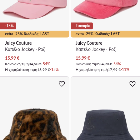
-15%
Ευκαιρία
extra -25% Κωδικός: LAST
extra -25% Κωδικός: LAST
Juicy Couture
Juicy Couture
Καπέλο Jockey · Ροζ
Καπέλο Jockey · Ροζ
Τρέχουσα τιμή
Τρέχουσα τιμή
15,99
€
15,99
€
Κανονική τιμή
34,90 €
-54%
Κανονική τιμή
34,90 €
-54%
Η χαμηλότερη τιμή
18,99 €
-15%
Η χαμηλότερη τιμή
17,99 €
-11%