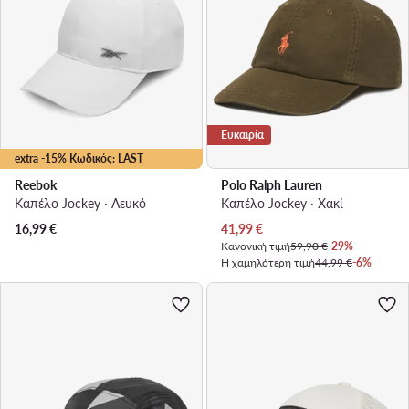
Ευκαιρία
extra -15% Κωδικός: LAST
Reebok
Polo Ralph Lauren
Καπέλο Jockey · Λευκό
Καπέλο Jockey · Χακί
Τρέχουσα τιμή
16,99
€
41,99
€
Κανονική τιμή
59,90 €
-29%
Η χαμηλότερη τιμή
44,99 €
-6%