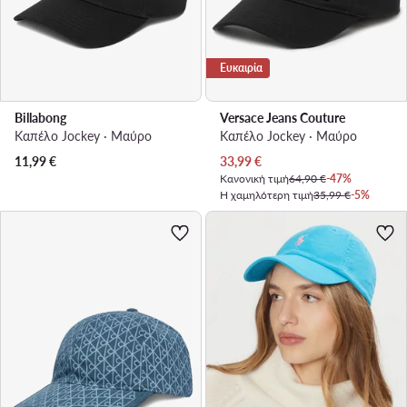
Ευκαιρία
Billabong
Versace Jeans Couture
Καπέλο Jockey · Μαύρο
Καπέλο Jockey · Μαύρο
Τρέχουσα τιμή
11,99
€
33,99
€
Κανονική τιμή
64,90 €
-47%
Η χαμηλότερη τιμή
35,99 €
-5%