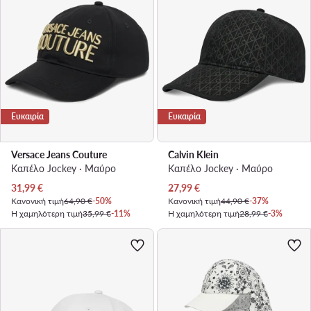
Ευκαιρία
Ευκαιρία
Versace Jeans Couture
Calvin Klein
Καπέλο Jockey · Μαύρο
Καπέλο Jockey · Μαύρο
Τρέχουσα τιμή
Τρέχουσα τιμή
31,99
€
27,99
€
Κανονική τιμή
64,90 €
-50%
Κανονική τιμή
44,90 €
-37%
Η χαμηλότερη τιμή
35,99 €
-11%
Η χαμηλότερη τιμή
28,99 €
-3%