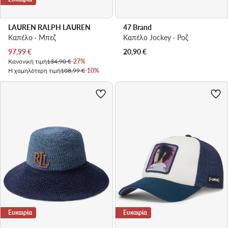
LAUREN RALPH LAUREN
47 Brand
Καπέλο · Μπεζ
Καπέλο Jockey · Ροζ
Τρέχουσα τιμή
97,99
€
20,90
€
Κανονική τιμή
134,90 €
-27%
Η χαμηλότερη τιμή
108,99 €
-10%
Ευκαιρία
Ευκαιρία