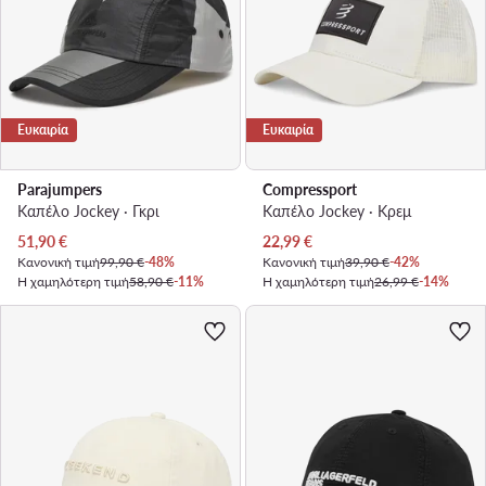
Ευκαιρία
Ευκαιρία
Parajumpers
Compressport
Καπέλο Jockey · Γκρι
Καπέλο Jockey · Κρεμ
Τρέχουσα τιμή
Τρέχουσα τιμή
51,90
€
22,99
€
Κανονική τιμή
99,90 €
-48%
Κανονική τιμή
39,90 €
-42%
Η χαμηλότερη τιμή
58,90 €
-11%
Η χαμηλότερη τιμή
26,99 €
-14%