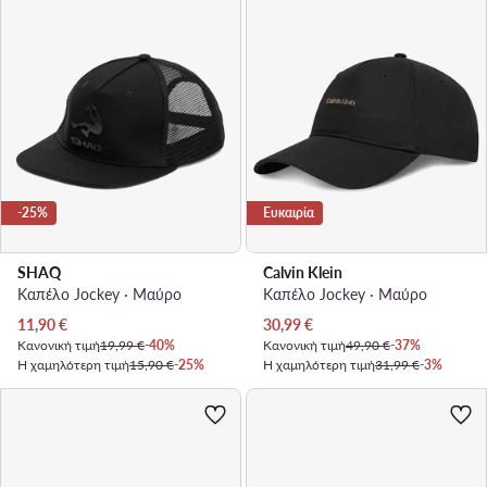
-25%
Ευκαιρία
SHAQ
Calvin Klein
Καπέλο Jockey · Μαύρο
Καπέλο Jockey · Μαύρο
Τρέχουσα τιμή
Τρέχουσα τιμή
11,90
€
30,99
€
Κανονική τιμή
19,99 €
-40%
Κανονική τιμή
49,90 €
-37%
Η χαμηλότερη τιμή
15,90 €
-25%
Η χαμηλότερη τιμή
31,99 €
-3%