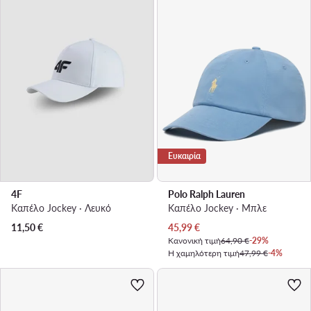
Ευκαιρία
4F
Polo Ralph Lauren
Καπέλο Jockey · Λευκό
Καπέλο Jockey · Μπλε
Τρέχουσα τιμή
11,50
€
45,99
€
Κανονική τιμή
64,90 €
-29%
Η χαμηλότερη τιμή
47,99 €
-4%