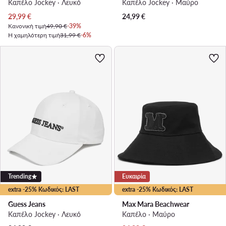
Καπέλο Jockey · Λευκό
Καπέλο Jockey · Μαύρο
Τρέχουσα τιμή
29,99
€
24,99
€
Κανονική τιμή
49,90 €
-39%
Η χαμηλότερη τιμή
31,99 €
-6%
Trending
Ευκαιρία
extra -25% Κωδικός: LAST
extra -25% Κωδικός: LAST
Guess Jeans
Max Mara Beachwear
Καπέλο Jockey · Λευκό
Καπέλο · Μαύρο