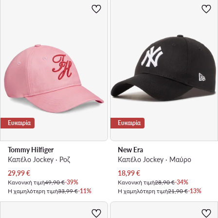
Ευκαιρία
Ευκαιρία
Tommy Hilfiger
New Era
Καπέλο Jockey · Ροζ
Καπέλο Jockey · Μαύρο
Τρέχουσα τιμή
Τρέχουσα τιμή
29,99
€
18,99
€
Κανονική τιμή
49,90 €
-39%
Κανονική τιμή
28,90 €
-34%
Η χαμηλότερη τιμή
33,99 €
-11%
Η χαμηλότερη τιμή
21,90 €
-13%