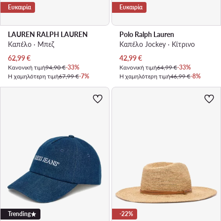
Ευκαιρία
Ευκαιρία
LAUREN RALPH LAUREN
Polo Ralph Lauren
Καπέλο · Μπεζ
Καπέλο Jockey · Κίτρινο
Τρέχουσα τιμή
Τρέχουσα τιμή
62,99
€
42,99
€
Κανονική τιμή
94,90 €
-33%
Κανονική τιμή
64,99 €
-33%
Η χαμηλότερη τιμή
67,99 €
-7%
Η χαμηλότερη τιμή
46,99 €
-8%
Trending
-22%