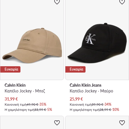
Ευκαιρία
Ευκαιρία
Calvin Klein
Calvin Klein Jeans
Καπέλο Jockey · Μπεζ
Καπέλο Jockey · Μαύρο
Τρέχουσα τιμή
Τρέχουσα τιμή
31,99
€
25,99
€
Κανονική τιμή
49,90 €
-35%
Κανονική τιμή
39,90 €
-34%
Η χαμηλότερη τιμή
33,99 €
-5%
Η χαμηλότερη τιμή
28,99 €
-10%