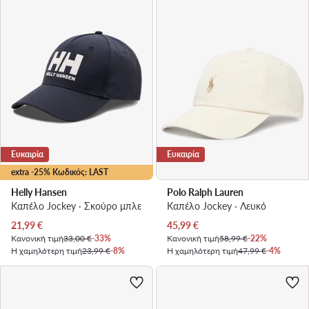
Ευκαιρία
Ευκαιρία
extra -25% Κωδικός: LAST
Helly Hansen
Polo Ralph Lauren
Καπέλο Jockey · Σκούρο μπλε
Καπέλο Jockey · Λευκό
Τρέχουσα τιμή
Τρέχουσα τιμή
21,99
€
45,99
€
Κανονική τιμή
33,00 €
-33%
Κανονική τιμή
58,99 €
-22%
Η χαμηλότερη τιμή
23,99 €
-8%
Η χαμηλότερη τιμή
47,99 €
-4%