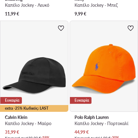
Καπέλο Jockey · Λευκό
Καπέλο Jockey · Μπεζ
11,99
€
9,99
€
Ευκαιρία
Ευκαιρία
extra -25% Κωδικός: LAST
Calvin Klein
Polo Ralph Lauren
Καπέλο Jockey · Μαύρο
Καπέλο Jockey · Πορτοκαλί
Τρέχουσα τιμή
Τρέχουσα τιμή
31,99
€
44,99
€
Κανονική τιμή
39,90 €
-19%
Κανονική τιμή
64,99 €
-30%