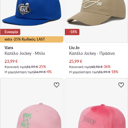
Ευκαιρία
-18%
extra -25% Κωδικός: LAST
Vans
Liu Jo
Καπέλο Jockey · Μπλε
Καπέλο Jockey · Πράσινο
Τρέχουσα τιμή
Τρέχουσα τιμή
23,99
€
25,99
€
Κανονική τιμή
31,99 €
-25%
Κανονική τιμή
40,90 €
-36%
Η χαμηλότερη τιμή
24,99 €
-4%
Η χαμηλότερη τιμή
31,99 €
-18%