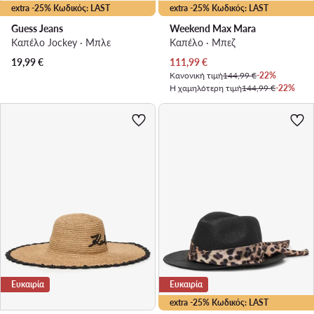
extra -25% Κωδικός: LAST
extra -25% Κωδικός: LAST
Guess Jeans
Weekend Max Mara
Καπέλο Jockey · Μπλε
Καπέλο · Μπεζ
Τρέχουσα τιμή
19,99
€
111,99
€
Κανονική τιμή
144,99 €
-22%
Η χαμηλότερη τιμή
144,99 €
-22%
Ευκαιρία
Ευκαιρία
extra -25% Κωδικός: LAST