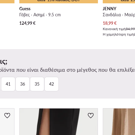
Guess
JENNY
Γόβες · Ασημί · 9.5 cm
Σανδάλια · Μαύρ
Τρέχουσα τιμή
124,99
€
18,99
€
Κανονική τιμή
34,99
Η χαμηλότερη τιμή
ις;
ϊόντα που είναι διαθέσιμα στο μέγεθος που θα επιλέξει
41
36
35
42