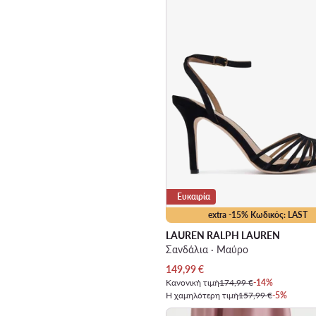
Ευκαιρία
extra -15% Κωδικός: LAST
LAUREN RALPH LAUREN
Σανδάλια · Μαύρο
Τρέχουσα τιμή
149,99
€
Κανονική τιμή
174,99 €
-14%
Η χαμηλότερη τιμή
157,99 €
-5%