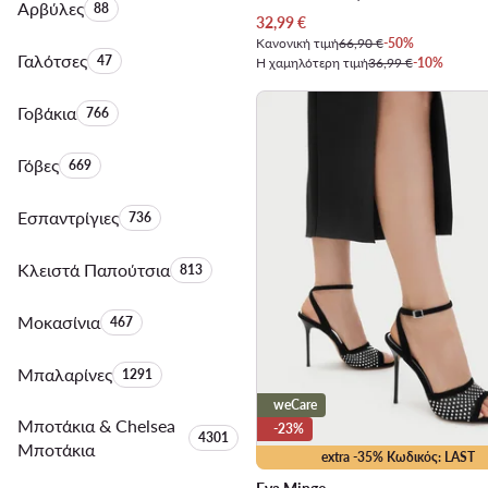
Αρβύλες
Αριθμός προϊόντων:
88
Τρέχουσα τιμή
32,99
€
Κανονική τιμή
66,90 €
-50%
Γαλότσες
Αριθμός προϊόντων:
47
Η χαμηλότερη τιμή
36,99 €
-10%
Γοβάκια
Αριθμός προϊόντων:
766
Γόβες
Αριθμός προϊόντων:
669
Εσπαντρίγιες
Αριθμός προϊόντων:
736
Κλειστά Παπούτσια
Αριθμός προϊόντων:
813
Μοκασίνια
Αριθμός προϊόντων:
467
Μπαλαρίνες
Αριθμός προϊόντων:
1291
weCare
Μποτάκια & Chelsea
-23%
Αριθμός προϊόντων:
4301
Μποτάκια
extra -35% Κωδικός: LAST