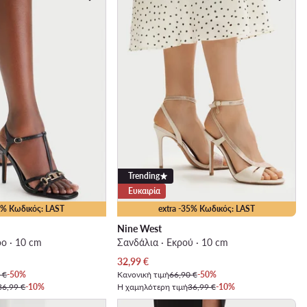
Trending
Ευκαιρία
35% Κωδικός: LAST
extra -35% Κωδικός: LAST
Nine West
ο · 10 cm
Σανδάλια · Εκρού · 10 cm
Τρέχουσα τιμή
32,99
€
 €
-50%
Κανονική τιμή
66,90 €
-50%
36,99 €
-10%
Η χαμηλότερη τιμή
36,99 €
-10%