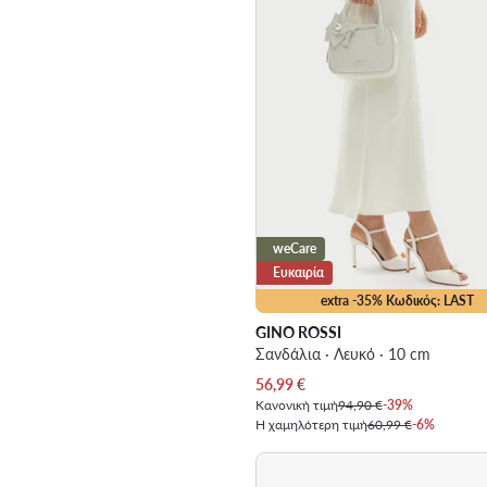
weCare
Ευκαιρία
extra -35% Κωδικός: LAST
GINO ROSSI
Σανδάλια · Λευκό · 10 cm
Τρέχουσα τιμή
56,99
€
Κανονική τιμή
94,90 €
-39%
Η χαμηλότερη τιμή
60,99 €
-6%