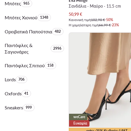
Eva Minge
Μπότες
Αριθμός προϊόντων:
965
Σανδάλια · Μαύρο · 11.5 cm
Τρέχουσα τιμή
50,99
€
Μπότες Χιονιού
Αριθμός προϊόντων:
1348
Κανονική τιμή
102,90 €
-50%
Η χαμηλότερη τιμή
66,99 €
-23%
Ορειβατικά Παπούτσια
Αριθμός προϊόντων:
482
Παντόφλες &
Αριθμός προϊόντων:
2996
Σαγιονάρες
Παντόφλες Σπιτιού
Αριθμός προϊόντων:
158
Lords
Αριθμός προϊόντων:
706
Oxfords
Αριθμός προϊόντων:
41
Sneakers
Αριθμός προϊόντων:
999
weCare
Ευκαιρία
extra -35% Κωδικός: LAST