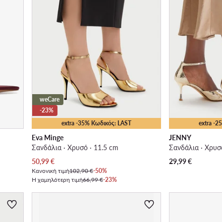
weCare
-23%
extra -35% Κωδικός: LAST
extra -
Eva Minge
JENNY
Σανδάλια · Χρυσό · 11.5 cm
Σανδάλια · Χρυσ
Τρέχουσα τιμή
50,99
€
29,99
€
Κανονική τιμή
102,90 €
-50%
Η χαμηλότερη τιμή
66,99 €
-23%