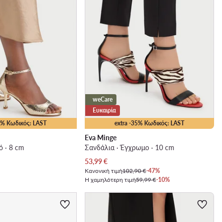
weCare
Ευκαιρία
25% Κωδικός: LAST
extra -35% Κωδικός: LAST
Eva Minge
ό · 8 cm
Σανδάλια · Έγχρωμο · 10 cm
Τρέχουσα τιμή
53,99
€
Κανονική τιμή
102,90 €
-47%
Η χαμηλότερη τιμή
59,99 €
-10%