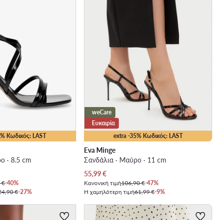
weCare
Ευκαιρία
25% Κωδικός: LAST
extra -35% Κωδικός: LAST
Eva Minge
ο · 8.5 cm
Σανδάλια · Μαύρο · 11 cm
Τρέχουσα τιμή
55,99
€
 €
-40%
Κανονική τιμή
106,90 €
-47%
24,90 €
-27%
Η χαμηλότερη τιμή
61,99 €
-9%