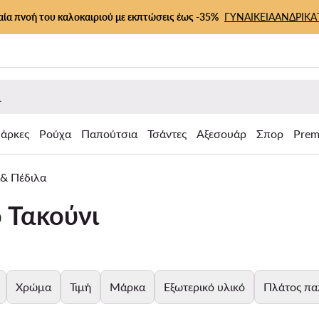
αία πνοή του καλοκαιριού με εκπτώσεις έως -35%
ΓΥΝΑΙΚΕΙΑ
ΑΝΔΡΙΚΑ
άρκες
Ρούχα
Παπούτσια
Τσάντες
Αξεσουάρ
Σπορ
Prem
 & Πέδιλα
ό Τακούνι
Χρώμα
Τιμή
Μάρκα
Εξωτερικό υλικό
Πλάτος πα