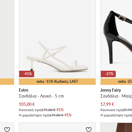
-41%
-27%
extra -15% Κωδικός: LAST
extra -
Estro
Jenny Fairy
Σανδάλια · Λευκό · 5 cm
Σανδάλια · Μαύρ
Τρέχουσα τιμή
Τρέχουσα τιμή
105,00
€
17,99
€
Κανονική τιμή
179,00 €
-41%
Κανονική τιμή
29,99
Η χαμηλότερη τιμή
179,00 €
-41%
Η χαμηλότερη τιμή