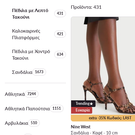
Προϊόντα: 431
Πέδιλα με Λεπτό
Αριθμός προϊόντων:
431
Τακούνι
Καλοκαιρινές
Αριθμός προϊόντων:
421
Πλατφόρμες
Πέδιλα με Χοντρό
Αριθμός προϊόντων:
634
Τακούνι
Σανδάλια
Αριθμός προϊόντων:
1673
Αθλητικά
Αριθμός προϊόντων:
7244
Trending
Αθλητικά Παπούτσια
Αριθμός προϊόντων:
1151
Ευκαιρία
extra -35% Κωδικός: LAST
Αρβυλάκια
Αριθμός προϊόντων:
510
Nine West
Σανδάλια · Καφέ · 10 cm