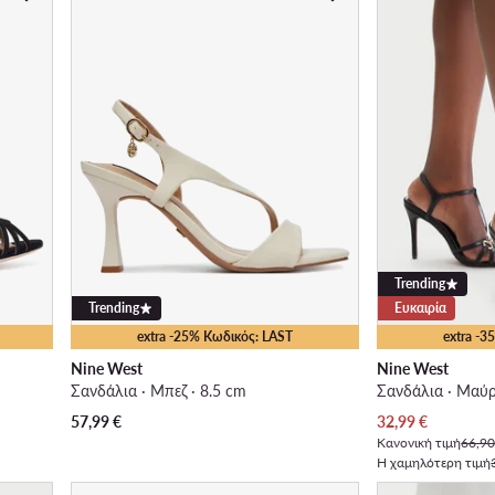
Trending
Trending
Ευκαιρία
extra -25% Κωδικός: LAST
extra -
Nine West
Nine West
Σανδάλια · Μπεζ · 8.5 cm
Σανδάλια · Μαύρ
Τρέχουσα τιμή
57,99
€
32,99
€
Κανονική τιμή
66,90
Η χαμηλότερη τιμή