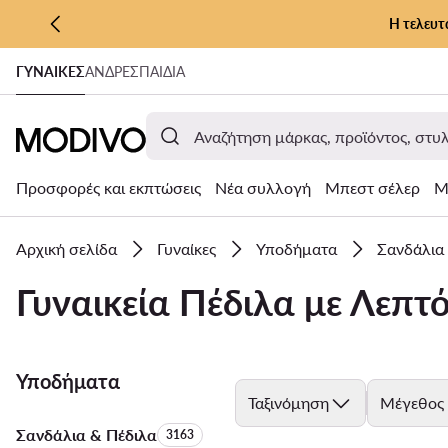
Η τελευτ
ΜΕΤΆΒΑΣΗ ΣΤΟ ΚΎΡΙΟ ΠΕΡΙΕΧΌΜΕΝΟ
ΓΥΝΑΊΚΕΣ
ΑΝΔΡΕΣ
ΠΑΙΔΙΑ
ΜΕΤΆΒΑΣΗ ΣΤΗΝ ΑΝΑΖΉΤΗΣΗ
Προσφορές και εκπτώσεις
Νέα συλλογή
Μπεστ σέλερ
Μ
Αρχική σελίδα
Γυναίκες
Υποδήματα
Σανδάλια
Γυναικεία Πέδιλα με Λεπτ
Υποδήματα
Ταξινόμηση
Μέγεθος
Σανδάλια & Πέδιλα
Αριθμός προϊόντων:
3163