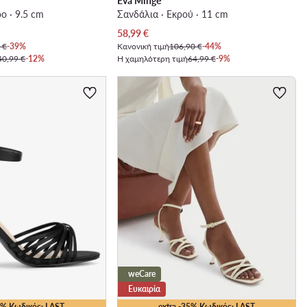
Eva Minge
ο · 9.5 cm
Σανδάλια · Εκρού · 11 cm
Τρέχουσα τιμή
58,99
€
 €
-39%
Κανονική τιμή
106,90 €
-44%
40,99 €
-12%
Η χαμηλότερη τιμή
64,99 €
-9%
weCare
Ευκαιρία
25% Κωδικός: LAST
extra -35% Κωδικός: LAST