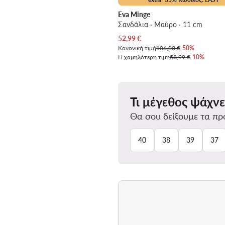
Eva Minge
Σανδάλια · Μαύρο · 11 cm
Τρέχουσα τιμή
52,99
€
Κανονική τιμή
106,90 €
-50%
Η χαμηλότερη τιμή
58,99 €
-10%
Τι μέγεθος ψάχνε
Θα σου δείξουμε τα προ
40
38
39
37