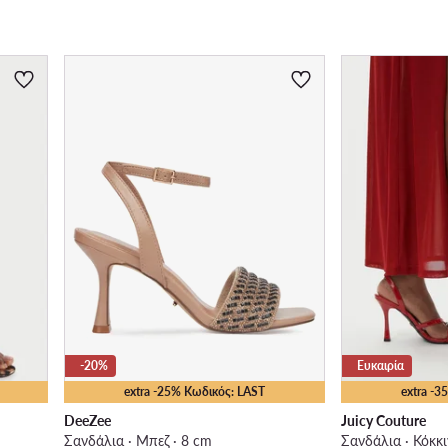
-20%
Ευκαιρία
extra -25% Κωδικός: LAST
extra -
DeeZee
Juicy Couture
Σανδάλια · Μπεζ · 8 cm
Σανδάλια · Κόκκι