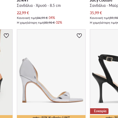
JENNY
Juicy Couture
Σανδάλια · Χρυσό · 8.5 cm
Σανδάλια · Μαύρ
Τρέχουσα τιμή
Τρέχουσα τιμή
22,99
€
35,99
€
Κανονική τιμή
34,99 €
-34%
Κανονική τιμή
59,90
Η χαμηλότερη τιμή
33,90 €
-32%
Η χαμηλότερη τιμή
Ευκαιρία
extra -15% Κωδικός: LAST
extra -