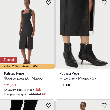
Ευκαιρία
extra -25% Κωδικός: LAST
Patrizia Pepe
Patrizia Pepe
Φόρεμα κοκτέιλ · Μαύρο · Midi
Μποτάκια · Μαύρο · 5 cm
Τρέχουσα τιμή
191,99
€
350,00
€
Κανονική τιμή
234,90 €
-18%
Η χαμηλότερη τιμή
199,99 €
-4%