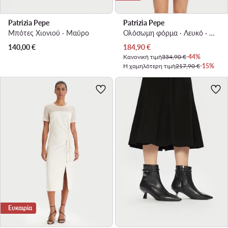
Patrizia Pepe
Patrizia Pepe
Μπότες Χιονιού · Μαύρο
Ολόσωμη φόρμα · Λευκό · Πριν από το γόνατο
Τρέχουσα τιμή
140,00
€
184,90
€
Κανονική τιμή
334,90 €
-44%
Η χαμηλότερη τιμή
217,90 €
-15%
Ευκαιρία