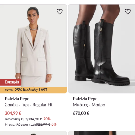
Ευκαιρία
extra -25% Κωδικός: LAST
Patrizia Pepe
Patrizia Pepe
Σακάκι · Γκρι · Regular Fit
Μπότες · Μαύρο
Τρέχουσα τιμή
304,99
€
670,00
€
Κανονική τιμή
384,90 €
-20%
Η χαμηλότερη τιμή
321,99 €
-5%