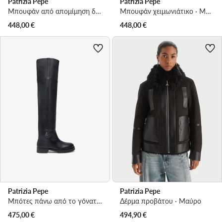
Patrizia Pepe
Patrizia Pepe
Μπουφάν από απομίμηση δέρματος · Καφέ
Μπουφάν χειμωνιάτικο · Μαύρο
448,00
€
448,00
€
Patrizia Pepe
Patrizia Pepe
Μπότες πάνω από το γόνατο · Μαύρο
Δέρμα προβάτου · Μαύρο
475,00
€
494,90
€