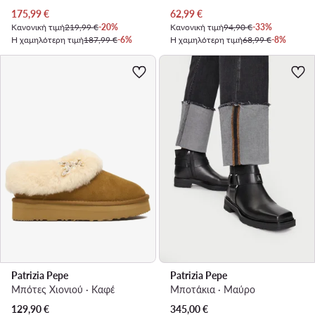
Τρέχουσα τιμή
Τρέχουσα τιμή
175,99
€
62,99
€
Κανονική τιμή
219,99 €
-20%
Κανονική τιμή
94,90 €
-33%
Η χαμηλότερη τιμή
187,99 €
-6%
Η χαμηλότερη τιμή
68,99 €
-8%
Patrizia Pepe
Patrizia Pepe
Μπότες Χιονιού · Καφέ
Μποτάκια · Μαύρο
129,90
€
345,00
€