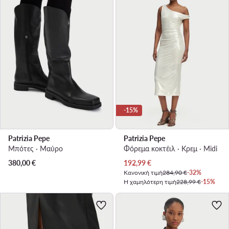
-15%
Patrizia Pepe
Patrizia Pepe
Μπότες · Μαύρο
Φόρεμα κοκτέιλ · Κρεμ · Midi
Τρέχουσα τιμή
380,00
€
192,99
€
Κανονική τιμή
284,90 €
-32%
Η χαμηλότερη τιμή
228,99 €
-15%