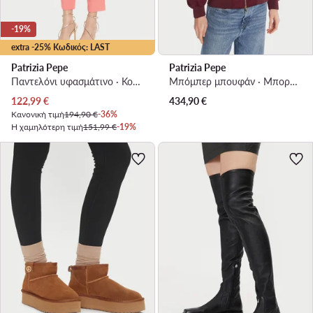
-19%
extra -25% Κωδικός: LAST
Patrizia Pepe
Patrizia Pepe
Παντελόνι υφασμάτινο · Κοραλλί · Regular Fit
Μπόμπερ μπουφάν · Μπορντό
Τρέχουσα τιμή
122,99
€
434,90
€
Κανονική τιμή
194,90 €
-36%
Η χαμηλότερη τιμή
151,99 €
-19%