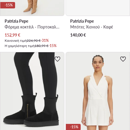
-15%
Patrizia Pepe
Patrizia Pepe
Φόρεμα κοκτέιλ · Πορτοκαλί · Midi
Μπότες Χιονιού · Καφέ
Τρέχουσα τιμή
152,99
€
140,00
€
Κανονική τιμή
224,90 €
-31%
Η χαμηλότερη τιμή
180,99 €
-15%
-15%