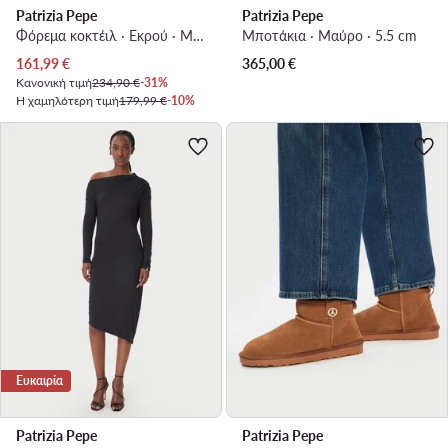
Patrizia Pepe
Patrizia Pepe
Φόρεμα κοκτέιλ · Εκρού · Midi
Μποτάκια · Μαύρο · 5.5 cm
Τρέχουσα τιμή
161,99
€
365,00
€
Κανονική τιμή
234,90 €
-31%
Η χαμηλότερη τιμή
179,99 €
-10%
Ευκαιρία
Patrizia Pepe
Patrizia Pepe