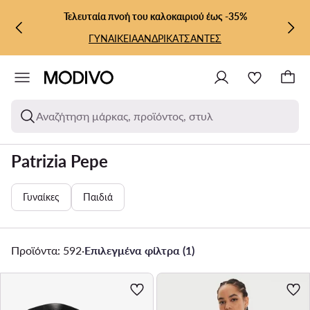
ΜΕΤΆΒΑΣΗ ΣΤΟ ΚΎΡΙΟ ΠΕΡΙΕΧΌΜΕΝΟ
ΜΕΤΆΒΑΣΗ ΣΤΗΝ ΑΝΑΖΉΤΗΣΗ
Τελευταία πνοή του καλοκαιριού έως -35%
ΓΥΝΑΙΚΕΙΑ
ΑΝΔΡΙΚΑ
ΤΣΑΝΤΕΣ
Αναζήτηση μάρκας, προϊόντος, στυλ
Patrizia Pepe
Γυναίκες
Παιδιά
Προϊόντα: 592
·
Επιλεγμένα φίλτρα (1)