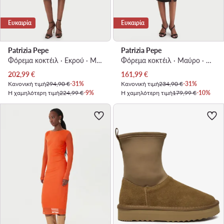
Ευκαιρία
Ευκαιρία
Patrizia Pepe
Patrizia Pepe
Φόρεμα κοκτέιλ · Εκρού · Midi
Φόρεμα κοκτέιλ · Μαύρο · Midi
Τρέχουσα τιμή
Τρέχουσα τιμή
202,99
€
161,99
€
Κανονική τιμή
294,90 €
-31%
Κανονική τιμή
234,90 €
-31%
Η χαμηλότερη τιμή
224,99 €
-9%
Η χαμηλότερη τιμή
179,99 €
-10%