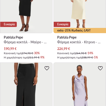
Ευκαιρία
Ευκαιρία
extra -25% Κωδικός: LAST
Patrizia Pepe
Patrizia Pepe
Φόρεμα κοκτέιλ · Μαύρο · Midi
Φόρεμα κοκτέιλ · Κίτρινο · Midi
Τρέχουσα τιμή
Τρέχουσα τιμή
190,99
€
226,99
€
Κανονική τιμή
274,90 €
-30%
Κανονική τιμή
264,90 €
-14%
Η χαμηλότερη τιμή
211,99 €
-9%
Η χαμηλότερη τιμή
238,99 €
-5%