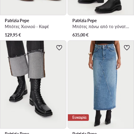
Patrizia Pepe
Patrizia Pepe
Μπότες Χιονιού · Καφέ
Μπότες πάνω από το γόνατο · Μαύρο
129,95
€
635,00
€
Ευκαιρία
Patrizia Pepe
Patrizia Pepe