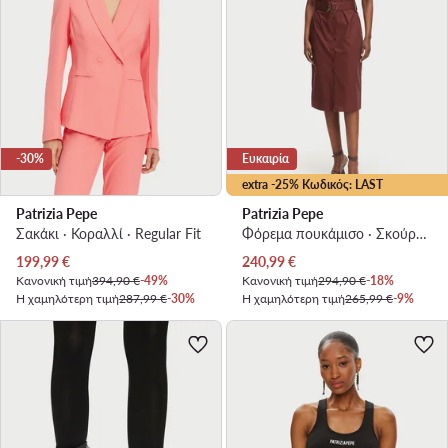
-30%
Ευκαιρία
extra -25% Κωδικός: LAST
Patrizia Pepe
Patrizia Pepe
Σακάκι · Κοραλλί · Regular Fit
Φόρεμα πουκάμισο · Σκούρο καφέ · Midi
Τρέχουσα τιμή
Τρέχουσα τιμή
199,99
€
240,99
€
Κανονική τιμή
394,90 €
-49%
Κανονική τιμή
294,90 €
-18%
Η χαμηλότερη τιμή
287,99 €
-30%
Η χαμηλότερη τιμή
265,99 €
-9%