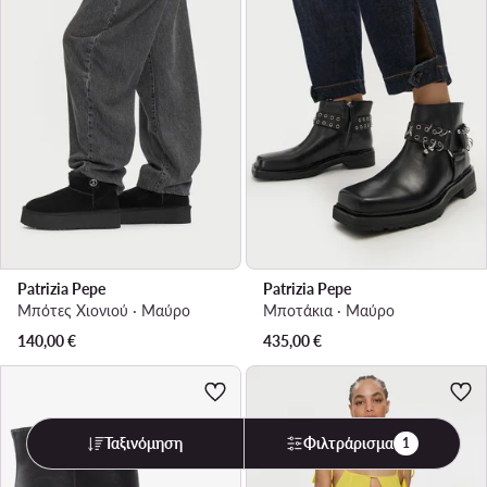
Patrizia Pepe
Patrizia Pepe
Μπότες Χιονιού · Μαύρο
Μποτάκια · Μαύρο
140,00
€
435,00
€
Ταξινόμηση
Φιλτράρισμα
1