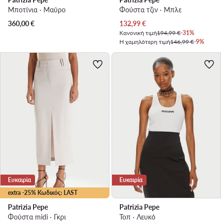
Μποτίνια · Μαύρο
Φούστα τζιν · Μπλε
Τρέχουσα τιμή
360,00
€
132,99
€
Κανονική τιμή
194,99 €
-31%
Η χαμηλότερη τιμή
146,99 €
-9%
Ευκαιρία
Ευκαιρία
extra -25% Κωδικός: LAST
Patrizia Pepe
Patrizia Pepe
Φούστα midi · Γκρι
Τοπ · Λευκό