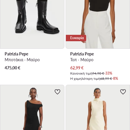
Ευκαιρία
Patrizia Pepe
Patrizia Pepe
Μποτάκια · Μαύρο
Τοπ · Μαύρο
Τρέχουσα τιμή
475,00
€
62,99
€
Κανονική τιμή
94,90 €
-33%
Η χαμηλότερη τιμή
68,99 €
-8%