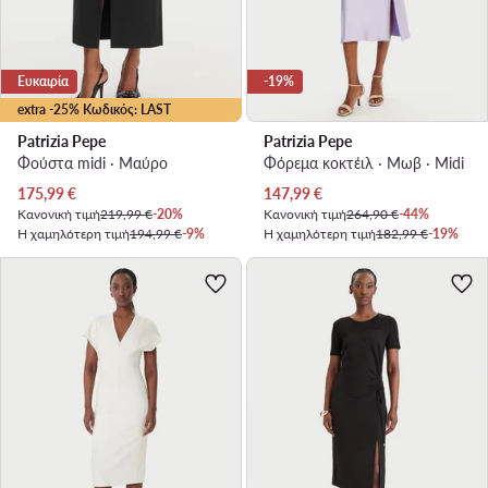
Ευκαιρία
-19%
extra -25% Κωδικός: LAST
Patrizia Pepe
Patrizia Pepe
Φούστα midi · Μαύρο
Φόρεμα κοκτέιλ · Μωβ · Midi
Τρέχουσα τιμή
Τρέχουσα τιμή
175,99
€
147,99
€
Κανονική τιμή
219,99 €
-20%
Κανονική τιμή
264,90 €
-44%
Η χαμηλότερη τιμή
194,99 €
-9%
Η χαμηλότερη τιμή
182,99 €
-19%