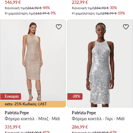
Τρέχουσα τιμή
Τρέχουσα τιμή
146,99
€
232,99
€
Κανονική τιμή
264,90 €
-44%
Κανονική τιμή
334,90 €
-30%
Η χαμηλότερη τιμή
162,99 €
-9%
Η χαμηλότερη τιμή
258,99 €
-10%
Ευκαιρία
-28%
extra -25% Κωδικός: LAST
Patrizia Pepe
Patrizia Pepe
Φόρεμα κοκτέιλ · Μπεζ · Midi
Φόρεμα κοκτέιλ · Γκρι · Midi
Τρέχουσα τιμή
Τρέχουσα τιμή
331,99
€
286,99
€
Κανονική τιμή
565,00 €
-41%
Κανονική τιμή
549,90 €
-47%