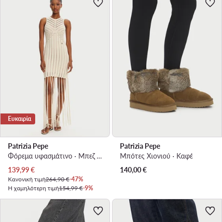
Ευκαιρία
Patrizia Pepe
Patrizia Pepe
Φόρεμα υφασμάτινο · Μπεζ · Midi
Μπότες Χιονιού · Καφέ
Τρέχουσα τιμή
139,99
€
140,00
€
Κανονική τιμή
264,90 €
-47%
Η χαμηλότερη τιμή
154,99 €
-9%