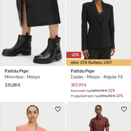
-22%
extra -25% Κωδικός: LAST
Patrizia Pepe
Patrizia Pepe
Μποτάκια · Μαύρο
Σακάκι · Μαύρο · Regular Fit
Τρέχουσα τιμή
335,00
€
307,99
€
Κανονική τιμή
394,90 €
-22%
Η χαμηλότερη τιμή
394,90 €
-22%