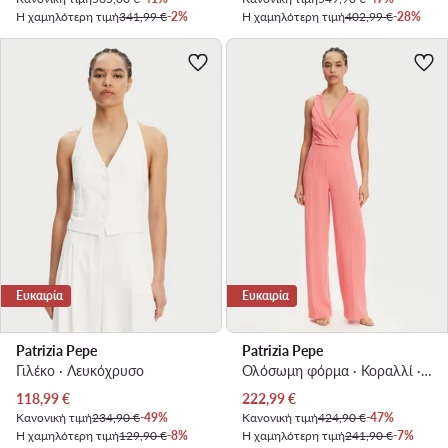
Η χαμηλότερη τιμή
341,99 €
-2%
Η χαμηλότερη τιμή
402,99 €
-28%
Ευκαιρία
Ευκαιρία
Patrizia Pepe
Patrizia Pepe
Γιλέκο · Λευκόχρυσο
Ολόσωμη φόρμα · Κοραλλί · Μακρύ
Τρέχουσα τιμή
Τρέχουσα τιμή
118,99
€
222,99
€
Κανονική τιμή
234,90 €
-49%
Κανονική τιμή
424,90 €
-47%
Η χαμηλότερη τιμή
129,90 €
-8%
Η χαμηλότερη τιμή
241,90 €
-7%