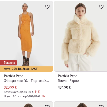
Ευκαιρία
extra -25% Κωδικός: LAST
Patrizia Pepe
Patrizia Pepe
Φόρεμα κοκτέιλ · Πορτοκαλί · Midi
Γούνα · Εκρού
Τρέχουσα τιμή
320,99
€
434,90
€
Κανονική τιμή
545,00 €
-41%
Η χαμηλότερη τιμή
330,99 €
-3%