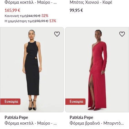
Φόρεμα κοκτέιλ · Μαύρο · Midi, Ασύμμετρο
Μπότες Χιονιού · Καφέ
Τρέχουσα τιμή
165,99
€
99,95
€
Κανονική τιμή
244,90 €
-32%
Η χαμηλότερη τιμή
190,99 €
-13%
Ευκαιρία
Ευκαιρία
Patrizia Pepe
Patrizia Pepe
Φόρεμα κοκτέιλ · Μαύρο · Midi
Φόρεμα βραδινό · Μπορντό · Maxi, Ασύμμετρο