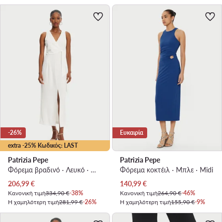
-26%
Ευκαιρία
extra -25% Κωδικός: LAST
Patrizia Pepe
Patrizia Pepe
Φόρεμα βραδινό · Λευκό · Maxi, Ασύμμετρο
Φόρεμα κοκτέιλ · Μπλε · Midi
Τρέχουσα τιμή
Τρέχουσα τιμή
206,99
€
140,99
€
Κανονική τιμή
334,90 €
-38%
Κανονική τιμή
264,90 €
-46%
Η χαμηλότερη τιμή
281,99 €
-26%
Η χαμηλότερη τιμή
155,90 €
-9%