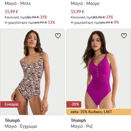
Μαγιό · Μπλε
Μαγιό · Μαύρο
Τρέχουσα τιμή
Τρέχουσα τιμή
55,99
€
55,99
€
Κανονική τιμή
81,90 €
-31%
Κανονική τιμή
83,90 €
-33%
Η χαμηλότερη τιμή
64,99 €
-13%
Η χαμηλότερη τιμή
61,99 €
-9%
Ευκαιρία
-20%
extra -35% Κωδικός: LAST
Triumph
Triumph
Μαγιό · Έγχρωμο
Μαγιό · Ροζ