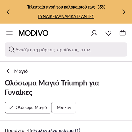
ΜΕΤΆΒΑΣΗ ΣΤΟ ΚΎΡΙΟ ΠΕΡΙΕΧΌΜΕΝΟ
ΜΕΤΆΒΑΣΗ ΣΤΗΝ ΑΝΑΖΉΤΗΣΗ
Τελευταία πνοή του καλοκαιριού έως -35%
ΓΥΝΑΙΚΕΙΑ
ΑΝΔΡΙΚΑ
ΤΣΑΝΤΕΣ
Αναζήτηση μάρκας, προϊόντος, στυλ
Μαγιό
Ολόσωμα Μαγιό Triumph για
Γυναίκες
Ολόσωμα Μαγιό
Μπικίνι
Προϊόντα: 46
·
Επιλεγμένα φίλτρα (1)