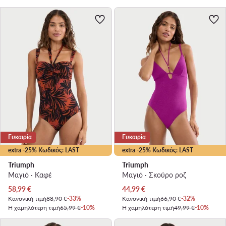
Ευκαιρία
Ευκαιρία
extra -25% Κωδικός: LAST
extra -25% Κωδικός: LAST
Triumph
Triumph
Μαγιό · Καφέ
Μαγιό · Σκούρο ροζ
Τρέχουσα τιμή
Τρέχουσα τιμή
58,99
€
44,99
€
Κανονική τιμή
88,90 €
-33%
Κανονική τιμή
66,90 €
-32%
Η χαμηλότερη τιμή
65,99 €
-10%
Η χαμηλότερη τιμή
49,99 €
-10%