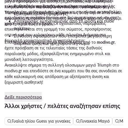
που αναβαθμίζουν την εικόνα της γυναίκας στην παραλία.Τα
μαγιό προσφέρουν μία αίσθηση προστασίας και ελευθερίας
Ρυθμιζόμενες λεπτομέρειες που προσφέρουν
τελευταία trends περιλαμβάνουν ευέλικτα υφάσματα υψηλής
κινήσεων.Με τον κατάλληλο συνδυασμό, το ολοσωμο μαγιο
τεχνολογίας, ανθεκτικά στο χλώριο και την ηλιακή ακτινοβολία,
Triumph μπορεί να φορεθεί ακόμη και ως body top σε after beach
εξατομικευμένη εφαρμογή
ενώ ιδιαίτερη σημασία δίνεται στη βιώσιμη παραγωγή και στη
εμφανίσεις, προσδίδοντας νεανικό και κομψό αέρα που ξεχωρίζει
Αποχρώσεις εμπνευσμένες από τη φύση και nude
χρήση eco-friendly υλικών. Οι σχεδιαστικές παρεμβάσεις
από το πρωί έως το βράδυ.
παλέτες
επικεντρώνονται στη γραμμή του σώματος, προσφέροντας
οπτικά εφέ που κολακεύουν κάθε σιλουέτα.Ανάμεσα στα
Σύνθεση υφασμάτων που επιτρέπει μεγαλύτερη
δημοφιλή χαρακτηριστικά συγκαταλέγονται:
Επιλέγοντας ολοσωμα μαγιο Triumph μέσα από το
modivo.gr
,
διάρκεια ζωής και γρήγορο στέγνωμα
έχετε πρόσβαση σε τις τελευταίες τάσεις της διεθνούς
παραλιακής μόδας, εξασφαλίζοντας ενημερωμένο στυλ και
μοναδική λειτουργικότητα.
Ανακαλύψτε σήμερα τη συλλογή ολοσωμων μαγιό Triumph στο
modivo.gr και επενδύστε σε ένα κομμάτι που θα σας συνοδεύει σε
κάθε καλοκαιρινή σας απόδραση με αξεπέραστη άνεση και
ξεχωριστή αισθητική!
Δείξε περισσότερα
Άλλοι χρήστες / πελάτες αναζήτησαν επίσης
Γυαλιά ηλίου Guess για γυναίκες
Γυναικεία Μαγιό
Μακ