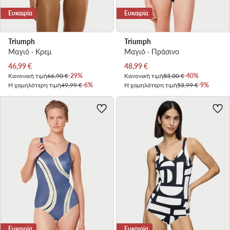
Ευκαιρία
Ευκαιρία
Triumph
Triumph
Μαγιό · Κρεμ
Μαγιό · Πράσινο
Τρέχουσα τιμή
Τρέχουσα τιμή
46,99
€
48,99
€
Κανονική τιμή
66,90 €
-29%
Κανονική τιμή
83,00 €
-40%
Η χαμηλότερη τιμή
49,99 €
-6%
Η χαμηλότερη τιμή
53,99 €
-9%
Ευκαιρία
Ευκαιρία