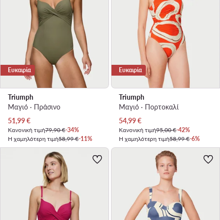
Ευκαιρία
Ευκαιρία
Triumph
Triumph
Μαγιό · Πράσινο
Μαγιό · Πορτοκαλί
Τρέχουσα τιμή
Τρέχουσα τιμή
51,99
€
54,99
€
Κανονική τιμή
79,90 €
-34%
Κανονική τιμή
95,00 €
-42%
Η χαμηλότερη τιμή
58,99 €
-11%
Η χαμηλότερη τιμή
58,99 €
-6%