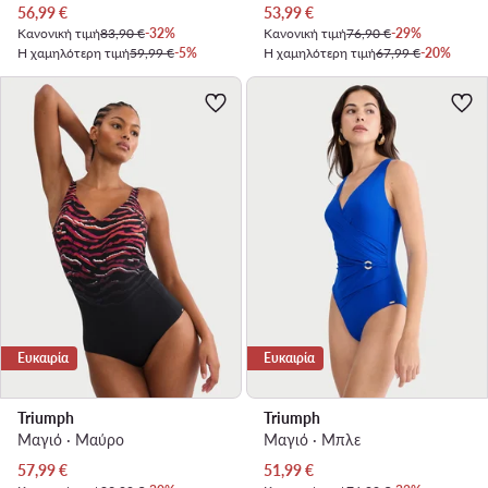
Τρέχουσα τιμή
Τρέχουσα τιμή
56,99
€
53,99
€
Κανονική τιμή
83,90 €
-32%
Κανονική τιμή
76,90 €
-29%
Η χαμηλότερη τιμή
59,99 €
-5%
Η χαμηλότερη τιμή
67,99 €
-20%
Ευκαιρία
Ευκαιρία
Triumph
Triumph
Μαγιό · Μαύρο
Μαγιό · Μπλε
Τρέχουσα τιμή
Τρέχουσα τιμή
57,99
€
51,99
€