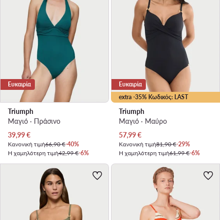
Ευκαιρία
Ευκαιρία
extra -35% Κωδικός: LAST
Triumph
Triumph
Μαγιό · Πράσινο
Μαγιό · Μαύρο
Τρέχουσα τιμή
Τρέχουσα τιμή
39,99
€
57,99
€
Κανονική τιμή
66,90 €
-40%
Κανονική τιμή
81,90 €
-29%
Η χαμηλότερη τιμή
42,99 €
-6%
Η χαμηλότερη τιμή
61,99 €
-6%