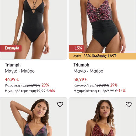
Ευκαιρία
-15%
extra -35% Κωδικός: LAST
Triumph
Triumph
Μαγιό · Μαύρο
Μαγιό · Μαύρο
Τρέχουσα τιμή
Τρέχουσα τιμή
46,99
€
58,99
€
Κανονική τιμή
66,90 €
-29%
Κανονική τιμή
83,90 €
-29%
Η χαμηλότερη τιμή
49,99 €
-6%
Η χαμηλότερη τιμή
69,99 €
-15%