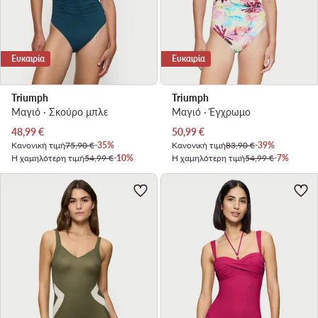
Ευκαιρία
Ευκαιρία
Triumph
Triumph
Μαγιό · Σκούρο μπλε
Μαγιό · Έγχρωμο
Τρέχουσα τιμή
Τρέχουσα τιμή
48,99
€
50,99
€
Κανονική τιμή
75,90 €
-35%
Κανονική τιμή
83,90 €
-39%
Η χαμηλότερη τιμή
54,99 €
-10%
Η χαμηλότερη τιμή
54,99 €
-7%