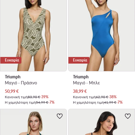
Ευκαιρία
Ευκαιρία
Triumph
Triumph
Μαγιό · Πράσινο
Μαγιό · Μπλε
Τρέχουσα τιμή
Τρέχουσα τιμή
50,99
€
38,99
€
Κανονική τιμή
83,90 €
-39%
Κανονική τιμή
62,90 €
-38%
Η χαμηλότερη τιμή
54,99 €
-7%
Η χαμηλότερη τιμή
41,99 €
-7%