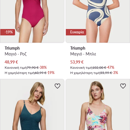
-19%
Ευκαιρία
Triumph
Triumph
Μαγιό · Ροζ
Μαγιό · Μπλε
Τρέχουσα τιμή
Τρέχουσα τιμή
48,99
€
53,99
€
Κανονική τιμή
79,90 €
-38%
Κανονική τιμή
102,00 €
-47%
Η χαμηλότερη τιμή
60,99 €
-19%
Η χαμηλότερη τιμή
55,99 €
-3%