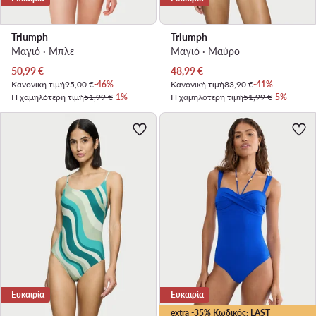
Triumph
Triumph
Μαγιό · Μπλε
Μαγιό · Μαύρο
Τρέχουσα τιμή
Τρέχουσα τιμή
50,99
€
48,99
€
Κανονική τιμή
95,00 €
-46%
Κανονική τιμή
83,90 €
-41%
Η χαμηλότερη τιμή
51,99 €
-1%
Η χαμηλότερη τιμή
51,99 €
-5%
Ευκαιρία
Ευκαιρία
extra -35% Κωδικός: LAST