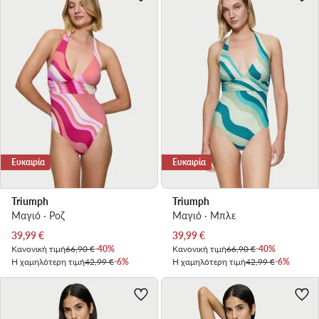
Ευκαιρία
Ευκαιρία
Triumph
Triumph
Μαγιό · Ροζ
Μαγιό · Μπλε
Τρέχουσα τιμή
Τρέχουσα τιμή
39,99
€
39,99
€
Κανονική τιμή
66,90 €
-40%
Κανονική τιμή
66,90 €
-40%
Η χαμηλότερη τιμή
42,99 €
-6%
Η χαμηλότερη τιμή
42,99 €
-6%