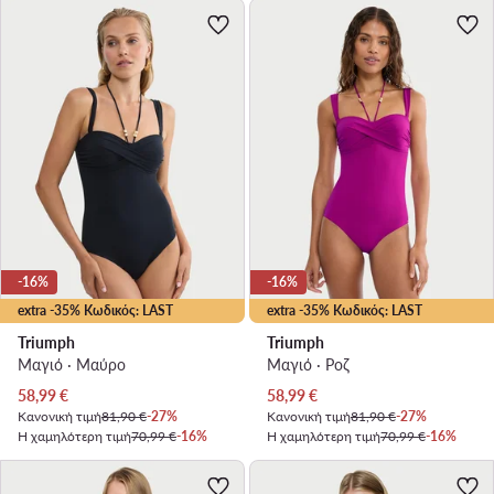
-16%
-16%
extra -35% Κωδικός: LAST
extra -35% Κωδικός: LAST
Triumph
Triumph
Μαγιό · Μαύρο
Μαγιό · Ροζ
Τρέχουσα τιμή
Τρέχουσα τιμή
58,99
€
58,99
€
Κανονική τιμή
81,90 €
-27%
Κανονική τιμή
81,90 €
-27%
Η χαμηλότερη τιμή
70,99 €
-16%
Η χαμηλότερη τιμή
70,99 €
-16%