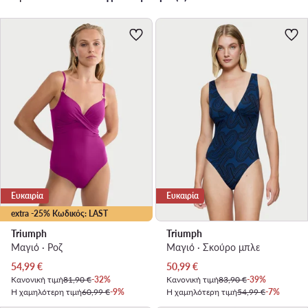
Ευκαιρία
Ευκαιρία
extra -25% Κωδικός: LAST
Triumph
Triumph
Μαγιό · Ροζ
Μαγιό · Σκούρο μπλε
Τρέχουσα τιμή
Τρέχουσα τιμή
54,99
€
50,99
€
Κανονική τιμή
81,90 €
-32%
Κανονική τιμή
83,90 €
-39%
Η χαμηλότερη τιμή
60,99 €
-9%
Η χαμηλότερη τιμή
54,99 €
-7%