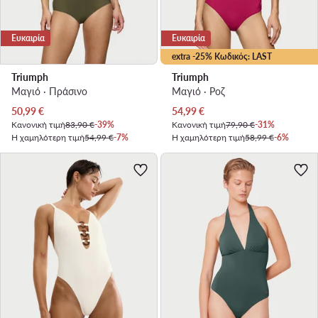
Ευκαιρία
Ευκαιρία
extra -25% Κωδικός: LAST
Triumph
Triumph
Μαγιό · Πράσινο
Μαγιό · Ροζ
Τρέχουσα τιμή
Τρέχουσα τιμή
50,99
€
54,99
€
Κανονική τιμή
83,90 €
-39%
Κανονική τιμή
79,90 €
-31%
Η χαμηλότερη τιμή
54,99 €
-7%
Η χαμηλότερη τιμή
58,99 €
-6%