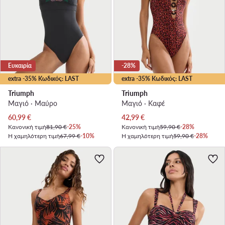
Ευκαιρία
-28%
extra -35% Κωδικός: LAST
extra -35% Κωδικός: LAST
Triumph
Triumph
Μαγιό · Μαύρο
Μαγιό · Καφέ
Τρέχουσα τιμή
Τρέχουσα τιμή
60,99
€
42,99
€
Κανονική τιμή
81,90 €
-25%
Κανονική τιμή
59,90 €
-28%
Η χαμηλότερη τιμή
67,99 €
-10%
Η χαμηλότερη τιμή
59,90 €
-28%