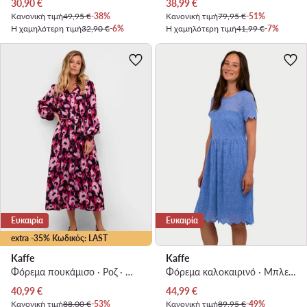
Τρέχουσα τιμή
Τρέχουσα τιμή
30,90
€
38,99
€
Κανονική τιμή
49,95 €
-38%
Κανονική τιμή
79,95 €
-51%
Η χαμηλότερη τιμή
32,90 €
-6%
Η χαμηλότερη τιμή
41,99 €
-7%
Ευκαιρία
Ευκαιρία
extra -35% Κωδικός: LAST
Kaffe
Kaffe
Φόρεμα πουκάμισο · Ροζ · Midi
Φόρεμα καλοκαιρινό · Μπλε · Midi
Τρέχουσα τιμή
Τρέχουσα τιμή
40,99
€
44,99
€
Κανονική τιμή
88,00 €
-53%
Κανονική τιμή
89,95 €
-49%