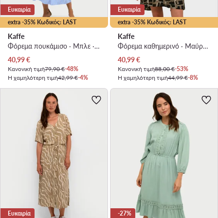
Ευκαιρία
Ευκαιρία
extra -35% Κωδικός: LAST
extra -35% Κωδικός: LAST
Kaffe
Kaffe
Φόρεμα πουκάμισο · Μπλε · Midi
Φόρεμα καθημερινό · Μαύρο · Mini
Τρέχουσα τιμή
Τρέχουσα τιμή
40,99
€
40,99
€
Κανονική τιμή
79,90 €
-48%
Κανονική τιμή
88,00 €
-53%
Η χαμηλότερη τιμή
42,99 €
-4%
Η χαμηλότερη τιμή
44,99 €
-8%
Ευκαιρία
-27%