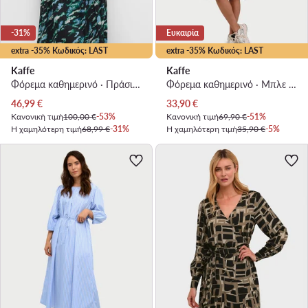
-31%
Ευκαιρία
extra -35% Κωδικός: LAST
extra -35% Κωδικός: LAST
Kaffe
Kaffe
Φόρεμα καθημερινό · Πράσινο · Mini
Φόρεμα καθημερινό · Μπλε · Mini
Τρέχουσα τιμή
Τρέχουσα τιμή
46,99
€
33,90
€
Κανονική τιμή
100,00 €
-53%
Κανονική τιμή
69,90 €
-51%
Η χαμηλότερη τιμή
68,99 €
-31%
Η χαμηλότερη τιμή
35,90 €
-5%