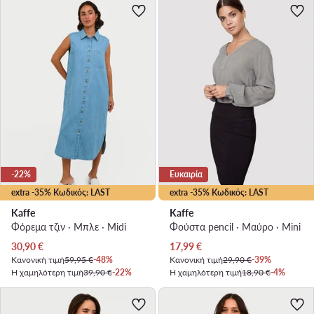
-22%
Ευκαιρία
extra -35% Κωδικός: LAST
extra -35% Κωδικός: LAST
Kaffe
Kaffe
Φόρεμα τζιν · Μπλε · Midi
Φούστα pencil · Μαύρο · Mini
Τρέχουσα τιμή
Τρέχουσα τιμή
30,90
€
17,99
€
Κανονική τιμή
59,95 €
-48%
Κανονική τιμή
29,90 €
-39%
Η χαμηλότερη τιμή
39,90 €
-22%
Η χαμηλότερη τιμή
18,90 €
-4%