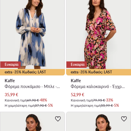
Ευκαιρία
Ευκαιρία
extra -35% Κωδικός: LAST
extra -35% Κωδικός: LAST
Kaffe
Kaffe
Φόρεμα πουκάμισο · Μπλε · Mini
Φόρεμα καλοκαιρινό · Έγχρωμο · Mini
Τρέχουσα τιμή
Τρέχουσα τιμή
35,99
€
52,99
€
Κανονική τιμή
69,90 €
-48%
Κανονική τιμή
79,95 €
-33%
Η χαμηλότερη τιμή
37,90 €
-5%
Η χαμηλότερη τιμή
55,99 €
-5%