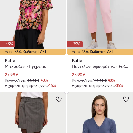
-15%
-35%
extra -35% Κωδικός: LAST
extra -35% Κωδικός: LAST
Kaffe
Kaffe
Μπλουζάκι · Έγχρωμο
Παντελόνι υφασμάτινο · Ροζ · Relaxed Fit
Τρέχουσα τιμή
Τρέχουσα τιμή
27,99
€
25,90
€
Κανονική τιμή
49,95 €
-43%
Κανονική τιμή
49,95 €
-48%
Η χαμηλότερη τιμή
32,99 €
-15%
Η χαμηλότερη τιμή
39,90 €
-35%