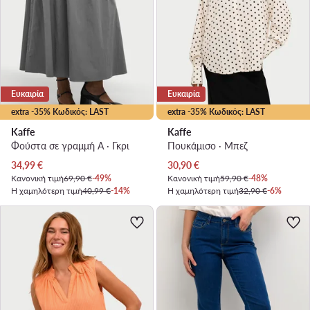
Ευκαιρία
Ευκαιρία
extra -35% Κωδικός: LAST
extra -35% Κωδικός: LAST
Kaffe
Kaffe
Φούστα σε γραμμή Α · Γκρι
Πουκάμισο · Μπεζ
Τρέχουσα τιμή
Τρέχουσα τιμή
34,99
€
30,90
€
Κανονική τιμή
69,90 €
-49%
Κανονική τιμή
59,90 €
-48%
Η χαμηλότερη τιμή
40,99 €
-14%
Η χαμηλότερη τιμή
32,90 €
-6%