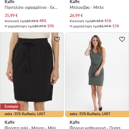
Kaffe
Kaffe
Παντελόνι υφασμάτινο · Εκρού · Regular Fit
Μπλουζάκι · Μπλε
Τρέχουσα τιμή
Τρέχουσα τιμή
35,99
€
26,99
€
Κανονική τιμή
69,95 €
-48%
Κανονική τιμή
49,95 €
-45%
Η χαμηλότερη τιμή
39,99 €
-10%
Η χαμηλότερη τιμή
31,99 €
-15%
Ευκαιρία
extra -35% Κωδικός: LAST
extra -35% Κωδικός: LAST
Kaffe
Kaffe
Φούστα mini · Μαύρο · Mini
Φόρεμα καθημερινό · Πράσινο · Mini