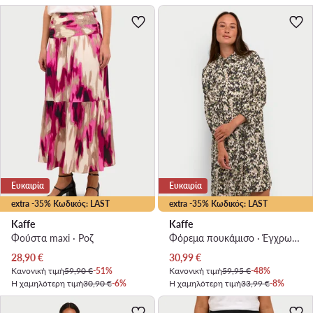
Ευκαιρία
Ευκαιρία
extra -35% Κωδικός: LAST
extra -35% Κωδικός: LAST
Kaffe
Kaffe
Φούστα maxi · Ροζ
Φόρεμα πουκάμισο · Έγχρωμο · Mini
Τρέχουσα τιμή
Τρέχουσα τιμή
28,90
€
30,99
€
Κανονική τιμή
59,90 €
-51%
Κανονική τιμή
59,95 €
-48%
Η χαμηλότερη τιμή
30,90 €
-6%
Η χαμηλότερη τιμή
33,99 €
-8%