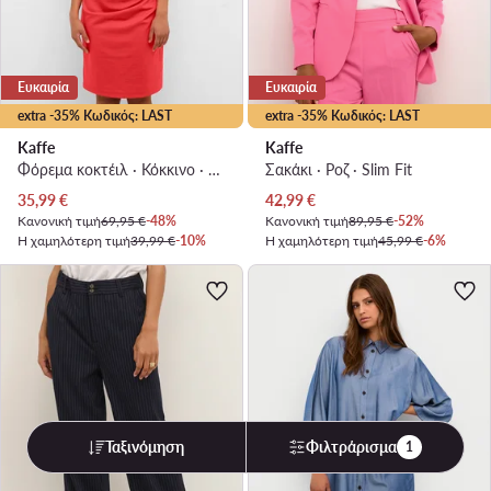
Ευκαιρία
Ευκαιρία
extra -35% Κωδικός: LAST
extra -35% Κωδικός: LAST
Kaffe
Kaffe
Φόρεμα κοκτέιλ · Κόκκινο · Mini
Σακάκι · Ροζ · Slim Fit
Τρέχουσα τιμή
Τρέχουσα τιμή
35,99
€
42,99
€
Κανονική τιμή
69,95 €
-48%
Κανονική τιμή
89,95 €
-52%
Η χαμηλότερη τιμή
39,99 €
-10%
Η χαμηλότερη τιμή
45,99 €
-6%
Ταξινόμηση
Φιλτράρισμα
1