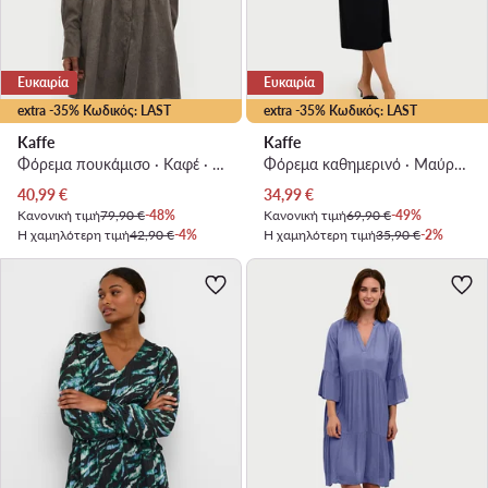
Ευκαιρία
Ευκαιρία
extra -35% Κωδικός: LAST
extra -35% Κωδικός: LAST
Kaffe
Kaffe
Φόρεμα πουκάμισο · Καφέ · Mini
Φόρεμα καθημερινό · Μαύρο · Midi
Τρέχουσα τιμή
Τρέχουσα τιμή
40,99
€
34,99
€
Κανονική τιμή
79,90 €
-48%
Κανονική τιμή
69,90 €
-49%
Η χαμηλότερη τιμή
42,90 €
-4%
Η χαμηλότερη τιμή
35,90 €
-2%