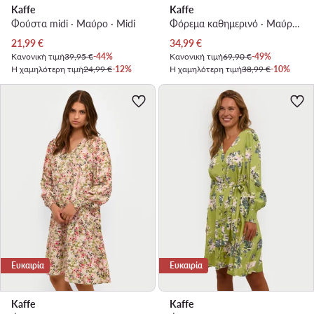
Kaffe
Kaffe
Φούστα midi · Μαύρο · Midi
Φόρεμα καθημερινό · Μαύρο · Midi
Τρέχουσα τιμή
Τρέχουσα τιμή
21,99
€
34,99
€
Κανονική τιμή
39,95 €
-44%
Κανονική τιμή
69,90 €
-49%
Η χαμηλότερη τιμή
24,99 €
-12%
Η χαμηλότερη τιμή
38,99 €
-10%
Ευκαιρία
Ευκαιρία
Kaffe
Kaffe