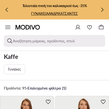
ΜΕΤΆΒΑΣΗ ΣΤΟ ΚΎΡΙΟ ΠΕΡΙΕΧΌΜΕΝΟ
ΜΕΤΆΒΑΣΗ ΣΤΗΝ ΑΝΑΖΉΤΗΣΗ
Τελευταία πνοή του καλοκαιριού έως -35%
ΓΥΝΑΙΚΕΙΑ
ΑΝΔΡΙΚΑ
ΤΣΑΝΤΕΣ
Αναζήτηση μάρκας, προϊόντος, στυλ
Kaffe
Γυναίκες
Προϊόντα: 95
·
Επιλεγμένα φίλτρα (1)