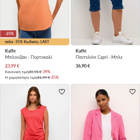
-25%
extra -35% Κωδικός: LAST
Kaffe
Kaffe
Μπλουζάκι · Πορτοκαλί
Παντελόνι Capri · Μπλε
Τρέχουσα τιμή
23,99
€
36,90
€
Κανονική τιμή
39,95 €
-39%
Η χαμηλότερη τιμή
31,99 €
-25%