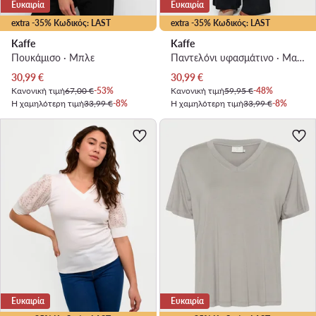
Ευκαιρία
Ευκαιρία
extra -35% Κωδικός: LAST
extra -35% Κωδικός: LAST
Kaffe
Kaffe
Πουκάμισο · Μπλε
Παντελόνι υφασμάτινο · Μαύρο · Relaxed Fit
Τρέχουσα τιμή
Τρέχουσα τιμή
30,99
€
30,99
€
Κανονική τιμή
67,00 €
-53%
Κανονική τιμή
59,95 €
-48%
Η χαμηλότερη τιμή
33,99 €
-8%
Η χαμηλότερη τιμή
33,99 €
-8%
Ευκαιρία
Ευκαιρία