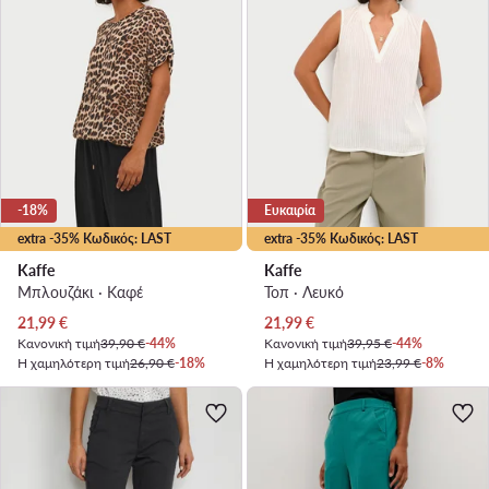
-18%
Ευκαιρία
extra -35% Κωδικός: LAST
extra -35% Κωδικός: LAST
Kaffe
Kaffe
Μπλουζάκι · Καφέ
Τοπ · Λευκό
Τρέχουσα τιμή
Τρέχουσα τιμή
21,99
€
21,99
€
Κανονική τιμή
39,90 €
-44%
Κανονική τιμή
39,95 €
-44%
Η χαμηλότερη τιμή
26,90 €
-18%
Η χαμηλότερη τιμή
23,99 €
-8%