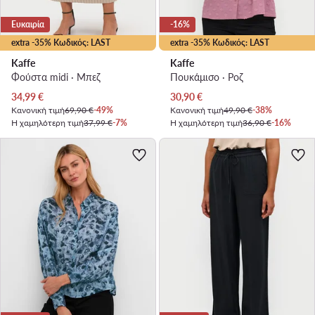
Ευκαιρία
-16%
extra -35% Κωδικός: LAST
extra -35% Κωδικός: LAST
Kaffe
Kaffe
Φούστα midi · Μπεζ
Πουκάμισο · Ροζ
Τρέχουσα τιμή
Τρέχουσα τιμή
34,99
€
30,90
€
Κανονική τιμή
69,90 €
-49%
Κανονική τιμή
49,90 €
-38%
Η χαμηλότερη τιμή
37,99 €
-7%
Η χαμηλότερη τιμή
36,90 €
-16%