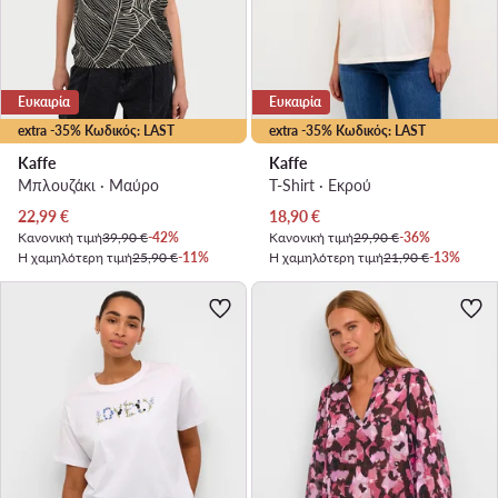
Ευκαιρία
Ευκαιρία
extra -35% Κωδικός: LAST
extra -35% Κωδικός: LAST
Kaffe
Kaffe
Μπλουζάκι · Μαύρο
T-Shirt · Εκρού
Τρέχουσα τιμή
Τρέχουσα τιμή
22,99
€
18,90
€
Κανονική τιμή
39,90 €
-42%
Κανονική τιμή
29,90 €
-36%
Η χαμηλότερη τιμή
25,90 €
-11%
Η χαμηλότερη τιμή
21,90 €
-13%