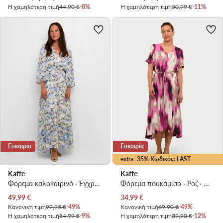
Η χαμηλότερη τιμή
44,90 €
-8%
Η χαμηλότερη τιμή
50,99 €
-11%
Ευκαιρία
Ευκαιρία
extra -35% Κωδικός: LAST
Kaffe
Kaffe
Φόρεμα καλοκαιρινό · Έγχρωμο · Maxi
Φόρεμα πουκάμισο · Ροζ · Midi
Τρέχουσα τιμή
Τρέχουσα τιμή
49,99
€
34,99
€
Κανονική τιμή
99,95 €
-49%
Κανονική τιμή
69,90 €
-49%
Η χαμηλότερη τιμή
54,99 €
-9%
Η χαμηλότερη τιμή
39,90 €
-12%