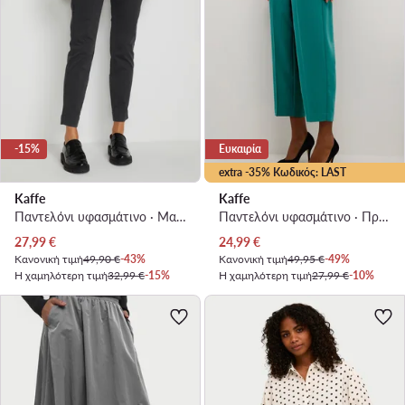
-15%
Ευκαιρία
extra -35% Κωδικός: LAST
Kaffe
Kaffe
Παντελόνι υφασμάτινο · Μαύρο · Regular Fit
Παντελόνι υφασμάτινο · Πράσινο · Relaxed Fit
Τρέχουσα τιμή
Τρέχουσα τιμή
27,99
€
24,99
€
Κανονική τιμή
49,90 €
-43%
Κανονική τιμή
49,95 €
-49%
Η χαμηλότερη τιμή
32,99 €
-15%
Η χαμηλότερη τιμή
27,99 €
-10%