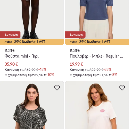
Ευκαιρία
Ευκαιρία
extra -35% Κωδικός: LAST
extra -35% Κωδικός: LAST
Kaffe
Kaffe
Φούστα mini · Γκρι
Πουλόβερ · Μπλε · Regular Fit
Τρέχουσα τιμή
Τρέχουσα τιμή
35,90
€
19,99
€
Κανονική τιμή
69,90 €
-48%
Κανονική τιμή
29,90 €
-33%
Η χαμηλότερη τιμή
39,90 €
-10%
Η χαμηλότερη τιμή
21,90 €
-8%