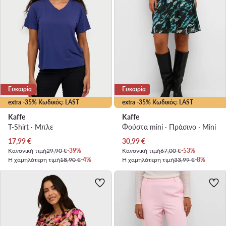
Ευκαιρία
Ευκαιρία
extra -35% Κωδικός: LAST
extra -35% Κωδικός: LAST
Kaffe
Kaffe
T-Shirt · Μπλε
Φούστα mini · Πράσινο · Mini
Τρέχουσα τιμή
Τρέχουσα τιμή
17,99
€
30,99
€
Κανονική τιμή
29,90 €
-39%
Κανονική τιμή
67,00 €
-53%
Η χαμηλότερη τιμή
18,90 €
-4%
Η χαμηλότερη τιμή
33,99 €
-8%