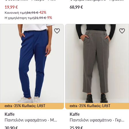
Τρέχουσα τιμή
19,99
€
68,99
€
Κανονική τιμή
34,95 €
-42%
Η χαμηλότερη τιμή
21,99 €
-9%
extra -35% Κωδικός: LAST
extra -35% Κωδικός: LAST
Kaffe
Kaffe
Παντελόνι υφασμάτινο · Μπλε · Regular Fit
Παντελόνι υφασμάτινο · Γκρι · Relaxed Fit
30,90
€
25,99
€