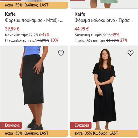
extra -35% Κωδικός: LAST
Kaffe
Kaffe
Φόρεμα πουκάμισο · Μπεζ · Midi
Φόρεμα καλοκαιρινό · Πράσινο · Midi
Τρέχουσα τιμή
Τρέχουσα τιμή
39,99
€
44,99
€
Κανονική τιμή
79,95 €
-49%
Κανονική τιμή
89,90 €
-49%
Η χαμηλότερη τιμή
44,90 €
-10%
Η χαμηλότερη τιμή
61,99 €
-27%
Ευκαιρία
Ευκαιρία
extra -35% Κωδικός: LAST
extra -35% Κωδικός: LAST