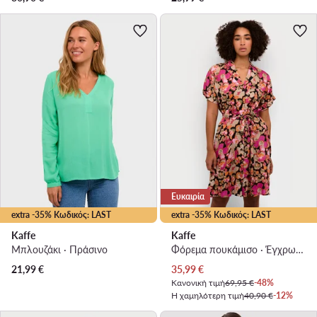
Ευκαιρία
extra -35% Κωδικός: LAST
extra -35% Κωδικός: LAST
Kaffe
Kaffe
Μπλουζάκι · Πράσινο
Φόρεμα πουκάμισο · Έγχρωμο · Mini
Τρέχουσα τιμή
21,99
€
35,99
€
Κανονική τιμή
69,95 €
-48%
Η χαμηλότερη τιμή
40,90 €
-12%