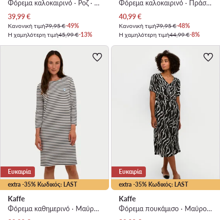
Φόρεμα καλοκαιρινό · Ροζ · Mini
Φόρεμα καλοκαιρινό · Πράσινο · Mini
Τρέχουσα τιμή
Τρέχουσα τιμή
39,99
€
40,99
€
Κανονική τιμή
79,95 €
-49%
Κανονική τιμή
79,95 €
-48%
Η χαμηλότερη τιμή
45,99 €
-13%
Η χαμηλότερη τιμή
44,99 €
-8%
Ευκαιρία
Ευκαιρία
extra -35% Κωδικός: LAST
extra -35% Κωδικός: LAST
Kaffe
Kaffe
Φόρεμα καθημερινό · Μαύρο · Midi
Φόρεμα πουκάμισο · Μαύρο · Midi