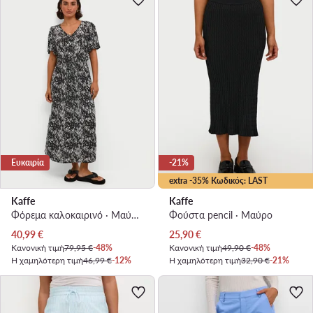
Ευκαιρία
-21%
extra -35% Κωδικός: LAST
Kaffe
Kaffe
Φόρεμα καλοκαιρινό · Μαύρο · Midi
Φούστα pencil · Μαύρο
Τρέχουσα τιμή
Τρέχουσα τιμή
40,99
€
25,90
€
Κανονική τιμή
79,95 €
-48%
Κανονική τιμή
49,90 €
-48%
Η χαμηλότερη τιμή
46,99 €
-12%
Η χαμηλότερη τιμή
32,90 €
-21%