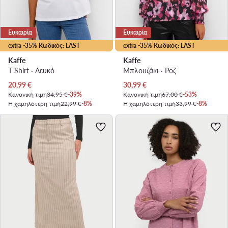
Ευκαιρία
Ευκαιρία
extra -35% Κωδικός: LAST
extra -35% Κωδικός: LAST
Kaffe
Kaffe
T-Shirt · Λευκό
Μπλουζάκι · Ροζ
Τρέχουσα τιμή
Τρέχουσα τιμή
20,99
€
30,99
€
Κανονική τιμή
34,95 €
-39%
Κανονική τιμή
67,00 €
-53%
Η χαμηλότερη τιμή
22,99 €
-8%
Η χαμηλότερη τιμή
33,99 €
-8%