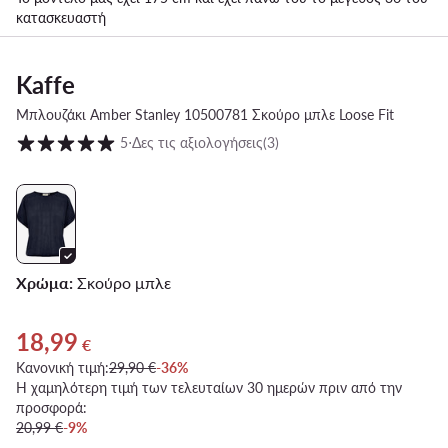
κατασκευαστή
Kaffe
Μπλουζάκι Amber Stanley 10500781 Σκούρο μπλε Loose Fit
Βαθμολογία πελατών σε κλίμακα 1 έως 5
5
⋅
Δες τις αξιολογήσεις
(3)
Χρώμα:
Σκούρο μπλε
18,99
Τρέχουσα τιμή 18,99 €
€
Κανονική τιμή:
29,90 €
-36%
Η χαμηλότερη τιμή των τελευταίων 30 ημερών πριν από την
προσφορά:
20,99 €
-9%