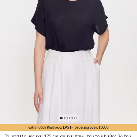
extra -35% Κωδικός: LAST
· Ισχύει μέχρι τις
10
.
08
Το μοντέλο μας έχει 175 cm και έχει πάνω του το μέγεθος 36 του