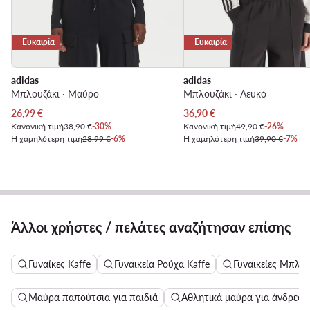
Ευκαιρία
Ευκαιρία
adidas
adidas
Μπλουζάκι · Μαύρο
Μπλουζάκι · Λευκό
Τρέχουσα τιμή
Τρέχουσα τιμή
26,99
€
36,90
€
Κανονική τιμή
38,90 €
-30%
Κανονική τιμή
49,90 €
-26%
Η χαμηλότερη τιμή
28,99 €
-6%
Η χαμηλότερη τιμή
39,90 €
-7%
Άλλοι χρήστες / πελάτες αναζήτησαν επίσης
Γυναίκες Kaffe
Γυναικεία Ρούχα Kaffe
Γυναικείες Μπλού
Μαύρα παπούτσια για παιδιά
Αθλητικά μαύρα για άνδρες