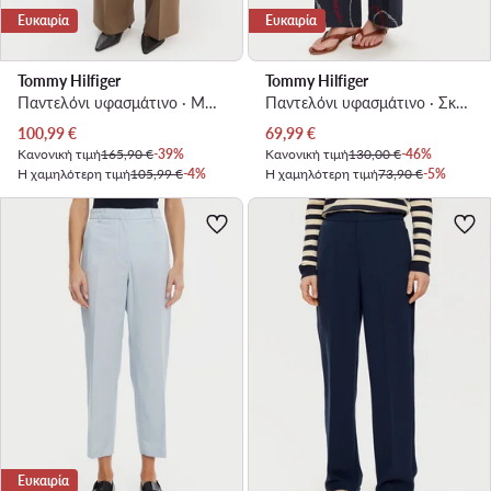
Ευκαιρία
Ευκαιρία
Tommy Hilfiger
Tommy Hilfiger
Παντελόνι υφασμάτινο · Μπεζ · Regular Fit
Παντελόνι υφασμάτινο · Σκούρο μπλε · Relaxed Fit
Τρέχουσα τιμή
Τρέχουσα τιμή
100,99
€
69,99
€
Κανονική τιμή
165,90 €
-39%
Κανονική τιμή
130,00 €
-46%
Η χαμηλότερη τιμή
105,99 €
-4%
Η χαμηλότερη τιμή
73,90 €
-5%
Ευκαιρία