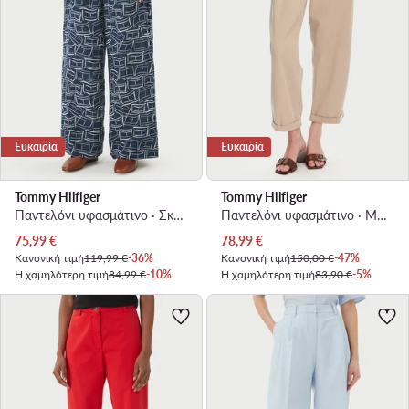
Ευκαιρία
Ευκαιρία
Tommy Hilfiger
Tommy Hilfiger
Παντελόνι υφασμάτινο · Σκούρο μπλε · Regular Fit
Παντελόνι υφασμάτινο · Μπεζ · Relaxed Fit
Τρέχουσα τιμή
Τρέχουσα τιμή
75,99
€
78,99
€
Κανονική τιμή
119,99 €
-36%
Κανονική τιμή
150,00 €
-47%
Η χαμηλότερη τιμή
84,99 €
-10%
Η χαμηλότερη τιμή
83,90 €
-5%