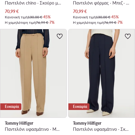
Παντελόνι chino · Σκούρο μπλε · Slim Fit
Παντελόνι φόρμας · Μπεζ · Regular Fit
Τρέχουσα τιμή
Τρέχουσα τιμή
70,99
€
70,99
€
Κανονική τιμή
130,00 €
-45%
Κανονική τιμή
130,00 €
-45%
Η χαμηλότερη τιμή
76,99 €
-7%
Η χαμηλότερη τιμή
76,99 €
-7%
Ευκαιρία
Ευκαιρία
Tommy Hilfiger
Tommy Hilfiger
Παντελόνι υφασμάτινο · Μπεζ · Regular Fit
Παντελόνι υφασμάτινο · Σκούρο μπλε · Regular Fit