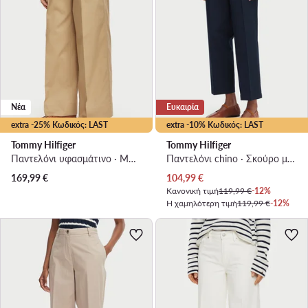
Νέα
Ευκαιρία
extra -25% Κωδικός: LAST
extra -10% Κωδικός: LAST
Tommy Hilfiger
Tommy Hilfiger
Παντελόνι υφασμάτινο · Μπεζ · Regular Fit
Παντελόνι chino · Σκούρο μπλε · Slim Fit
Τρέχουσα τιμή
169,99
€
104,99
€
Κανονική τιμή
119,99 €
-12%
Η χαμηλότερη τιμή
119,99 €
-12%