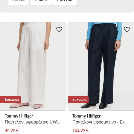
Ευκαιρία
Ευκαιρία
Tommy Hilfiger
Tommy Hilfiger
Παντελόνι υφασμάτινο UW0UW06431 Λευκό
Παντελόνι υφασμάτινο · Σκούρο μπλε · Regular Fit
Τρέχουσα τιμή
Τρέχουσα τιμή
44,99
€
102,99
€