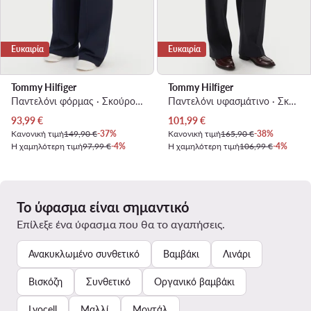
Ευκαιρία
Ευκαιρία
Tommy Hilfiger
Tommy Hilfiger
Παντελόνι φόρμας · Σκούρο μπλε · Relaxed Fit
Παντελόνι υφασμάτινο · Σκούρο μπλε · Regular Fit
Τρέχουσα τιμή
Τρέχουσα τιμή
93,99
€
101,99
€
Κανονική τιμή
149,90 €
-37%
Κανονική τιμή
165,90 €
-38%
Η χαμηλότερη τιμή
97,99 €
-4%
Η χαμηλότερη τιμή
106,99 €
-4%
Το ύφασμα είναι σημαντικό
Επίλεξε ένα ύφασμα που θα το αγαπήσεις.
Ανακυκλωμένο συνθετικό
Βαμβάκι
Λινάρι
Βισκόζη
Συνθετικό
Οργανικό βαμβάκι
Lyocell
Μαλλί
Μοντάλ