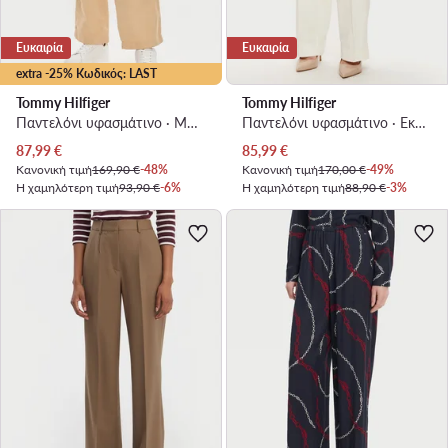
Ευκαιρία
Ευκαιρία
extra -25% Κωδικός: LAST
Tommy Hilfiger
Tommy Hilfiger
Παντελόνι υφασμάτινο · Μπεζ · Relaxed Fit
Παντελόνι υφασμάτινο · Εκρού · Regular Fit
Τρέχουσα τιμή
Τρέχουσα τιμή
87,99
€
85,99
€
Κανονική τιμή
169,90 €
-48%
Κανονική τιμή
170,00 €
-49%
Η χαμηλότερη τιμή
93,90 €
-6%
Η χαμηλότερη τιμή
88,90 €
-3%