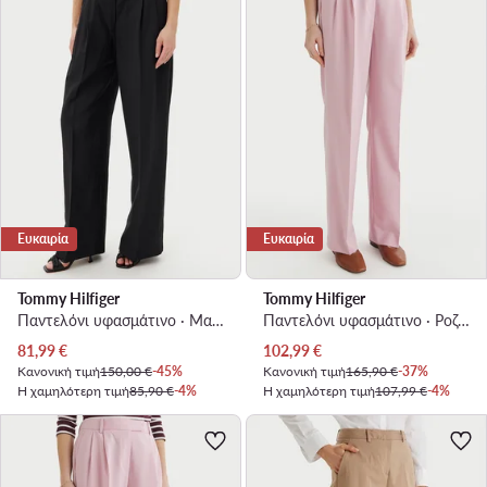
Ευκαιρία
Ευκαιρία
Tommy Hilfiger
Tommy Hilfiger
Παντελόνι υφασμάτινο · Μαύρο · Relaxed Fit
Παντελόνι υφασμάτινο · Ροζ · Regular Fit
Τρέχουσα τιμή
Τρέχουσα τιμή
81,99
€
102,99
€
Κανονική τιμή
150,00 €
-45%
Κανονική τιμή
165,90 €
-37%
Η χαμηλότερη τιμή
85,90 €
-4%
Η χαμηλότερη τιμή
107,99 €
-4%