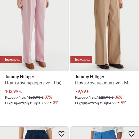
Ευκαιρία
Ευκαιρία
Tommy Hilfiger
Tommy Hilfiger
Παντελόνι υφασμάτινο · Ροζ · Regular Fit
Παντελόνι υφασμάτινο · Μπεζ · Regular Fit
Τρέχουσα τιμή
Τρέχουσα τιμή
103,99
€
79,99
€
Κανονική τιμή
165,90 €
-37%
Κανονική τιμή
125,90 €
-36%
Η χαμηλότερη τιμή
107,99 €
-3%
Η χαμηλότερη τιμή
84,99 €
-5%