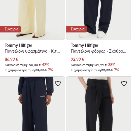
Ευκαιρία
Ευκαιρία
Tommy Hilfiger
Tommy Hilfiger
Παντελόνι υφασμάτινο · Κίτρινο · Relaxed Fit
Παντελόνι φόρμας · Σκούρο μπλε · Relaxed Fit
Τρέχουσα τιμή
Τρέχουσα τιμή
86,99
€
92,99
€
Κανονική τιμή
150,00 €
-42%
Κανονική τιμή
149,99 €
-38%
Η χαμηλότερη τιμή
93,99 €
-7%
Η χαμηλότερη τιμή
99,99 €
-7%