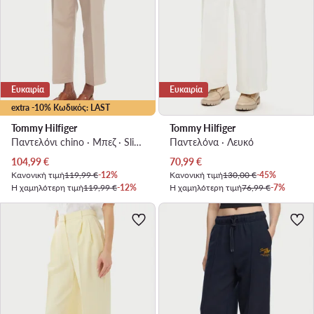
Ευκαιρία
Ευκαιρία
extra -10% Κωδικός: LAST
Tommy Hilfiger
Tommy Hilfiger
Παντελόνι chino · Μπεζ · Slim Fit
Παντελόνα · Λευκό
Τρέχουσα τιμή
Τρέχουσα τιμή
104,99
€
70,99
€
Κανονική τιμή
119,99 €
-12%
Κανονική τιμή
130,00 €
-45%
Η χαμηλότερη τιμή
119,99 €
-12%
Η χαμηλότερη τιμή
76,99 €
-7%