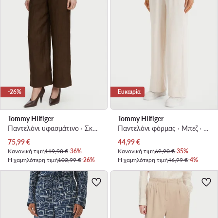
-26%
Ευκαιρία
Tommy Hilfiger
Tommy Hilfiger
Παντελόνι υφασμάτινο · Σκούρο καφέ · Regular Fit
Παντελόνι φόρμας · Μπεζ · Regular Fit
Τρέχουσα τιμή
Τρέχουσα τιμή
75,99
€
44,99
€
Κανονική τιμή
119,90 €
-36%
Κανονική τιμή
69,90 €
-35%
Η χαμηλότερη τιμή
102,99 €
-26%
Η χαμηλότερη τιμή
46,99 €
-4%