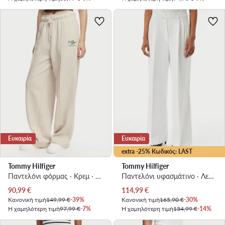
Ευκαιρία
Ευκαιρία
extra -25% Κωδικός: LAST
Tommy Hilfiger
Tommy Hilfiger
Παντελόνι φόρμας · Κρεμ · Relaxed Fit
Παντελόνι υφασμάτινο · Λευκό · Regular Fit
Τρέχουσα τιμή
Τρέχουσα τιμή
90,99
€
114,99
€
Κανονική τιμή
149,99 €
-39%
Κανονική τιμή
165,90 €
-30%
Η χαμηλότερη τιμή
97,99 €
-7%
Η χαμηλότερη τιμή
134,99 €
-14%