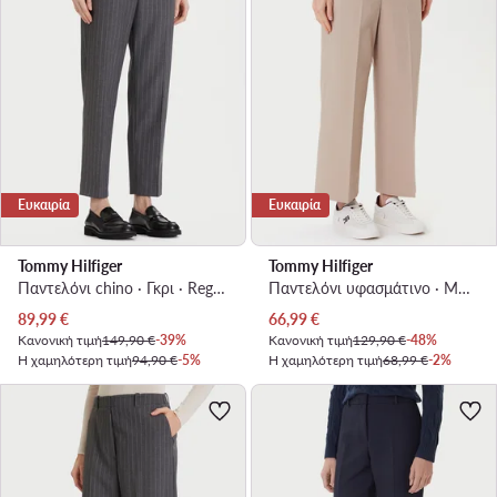
Ευκαιρία
Ευκαιρία
Tommy Hilfiger
Tommy Hilfiger
Παντελόνι chino · Γκρι · Regular Fit
Παντελόνι υφασμάτινο · Μπεζ · Regular Fit
Τρέχουσα τιμή
Τρέχουσα τιμή
89,99
€
66,99
€
Κανονική τιμή
149,90 €
-39%
Κανονική τιμή
129,90 €
-48%
Η χαμηλότερη τιμή
94,90 €
-5%
Η χαμηλότερη τιμή
68,99 €
-2%