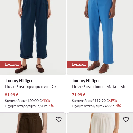
Ευκαιρία
Ευκαιρία
Tommy Hilfiger
Tommy Hilfiger
Παντελόνι υφασμάτινο · Σκούρο μπλε · Relaxed Fit
Παντελόνι chino · Μπλε · Slim Fit
Τρέχουσα τιμή
Τρέχουσα τιμή
81,99
€
71,99
€
Κανονική τιμή
150,00 €
-45%
Κανονική τιμή
119,90 €
-39%
Η χαμηλότερη τιμή
85,90 €
-4%
Η χαμηλότερη τιμή
74,99 €
-4%