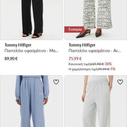
Ευκαιρία
Tommy Hilfiger
Tommy Hilfiger
Παντελόνι υφασμάτινο · Μαύρο · Regular Fit
Παντελόνι υφασμάτινο · Ανοιχτό μπεζ · Regular Fit
Τρέχουσα τιμή
89,90
€
75,99
€
Κανονική τιμή
119,90 €
-36%
Η χαμηλότερη τιμή
79,99 €
-5%