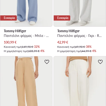
Ευκαιρία
Ευκαιρία
Tommy Hilfiger
Tommy Hilfiger
Παντελόνι φόρμας · Μπλε · Relaxed Fit
Παντελόνι φόρμας · Γκρι · Regular Fit
Τρέχουσα τιμή
Τρέχουσα τιμή
100,99
€
42,99
€
Κανονική τιμή
149,90 €
-32%
Κανονική τιμή
69,90 €
-38%
Η χαμηλότερη τιμή
105,99 €
-4%
Η χαμηλότερη τιμή
44,99 €
-4%