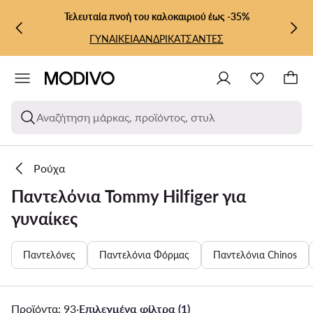
ΜΕΤΆΒΑΣΗ ΣΤΟ ΚΎΡΙΟ ΠΕΡΙΕΧΌΜΕΝΟ
ΜΕΤΆΒΑΣΗ ΣΤΗΝ ΑΝΑΖΉΤΗΣΗ
Τελευταία πνοή του καλοκαιριού έως -35%
ΓΥΝΑΙΚΕΙΑ
ΑΝΔΡΙΚΑ
ΤΣΑΝΤΕΣ
Αναζήτηση μάρκας, προϊόντος, στυλ
Ρούχα
Παντελόνια Tommy Hilfiger για
γυναίκες
Παντελόνες
Παντελόνια Φόρμας
Παντελόνια Chinos
Προϊόντα: 93
·
Επιλεγμένα φίλτρα (1)