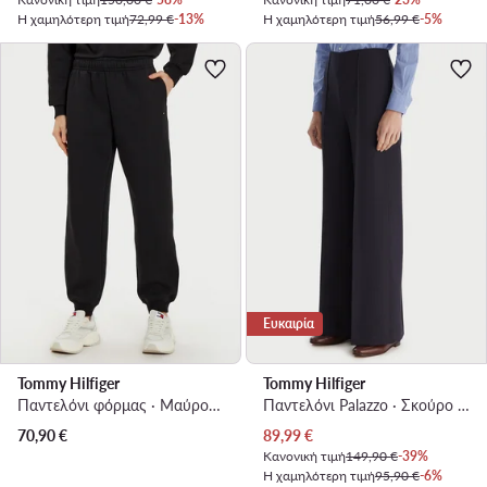
Η χαμηλότερη τιμή
72,99 €
-13%
Η χαμηλότερη τιμή
56,99 €
-5%
Ευκαιρία
Tommy Hilfiger
Tommy Hilfiger
Παντελόνι φόρμας · Μαύρο · Regular Fit
Παντελόνι Palazzo · Σκούρο μπλε · Regular Fit
Τρέχουσα τιμή
70,90
€
89,99
€
Κανονική τιμή
149,90 €
-39%
Η χαμηλότερη τιμή
95,90 €
-6%