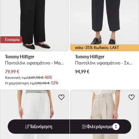
Ευκαιρία
extra -35% Κωδικός: LAST
Tommy Hilfiger
Tommy Hilfiger
Παντελόνι υφασμάτινο · Μαύρο · Relaxed Fit
Παντελόνι υφασμάτινο · Σκούρο μπλε · Regular Fit
Τρέχουσα τιμή
79,99
€
94,99
€
Κανονική τιμή
149,90 €
-46%
Η χαμηλότερη τιμή
90,90 €
-12%
Ταξινόμηση
Φιλτράρισμα
1