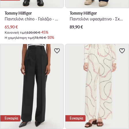
Tommy Hilfiger
Tommy Hilfiger
Παντελόνι chino · Γαλάζιο · Regular Fit
Παντελόνι υφασμάτινο · Σκούρο μπλε · Regular Fit
Τρέχουσα τιμή
65,90
€
89,90
€
Κανονική τιμή
120,00 €
-45%
Η χαμηλότερη τιμή
73,90 €
-10%
Ευκαιρία
Ευκαιρία