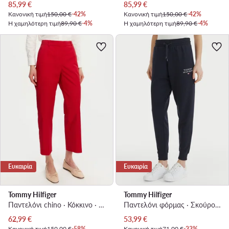
Τρέχουσα τιμή
Τρέχουσα τιμή
85,99
€
85,99
€
Κανονική τιμή
150,00 €
-42%
Κανονική τιμή
150,00 €
-42%
Η χαμηλότερη τιμή
89,90 €
-4%
Η χαμηλότερη τιμή
89,90 €
-4%
Ευκαιρία
Ευκαιρία
Tommy Hilfiger
Tommy Hilfiger
Παντελόνι chino · Κόκκινο · Regular Fit
Παντελόνι φόρμας · Σκούρο μπλε · Regular Fit
Τρέχουσα τιμή
Τρέχουσα τιμή
62,99
€
53,99
€
Κανονική τιμή
150,00 €
-58%
Κανονική τιμή
71,00 €
-23%