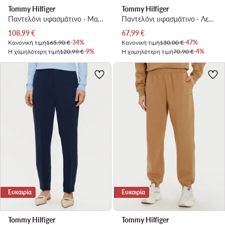
Tommy Hilfiger
Tommy Hilfiger
Παντελόνι υφασμάτινο · Μαύρο · Regular Fit
Παντελόνι υφασμάτινο · Λευκό · Relaxed Fit
Τρέχουσα τιμή
Τρέχουσα τιμή
108,99
€
67,99
€
Κανονική τιμή
165,90 €
-34%
Κανονική τιμή
130,00 €
-47%
Η χαμηλότερη τιμή
120,99 €
-9%
Η χαμηλότερη τιμή
70,90 €
-4%
Ευκαιρία
Ευκαιρία
Tommy Hilfiger
Tommy Hilfiger