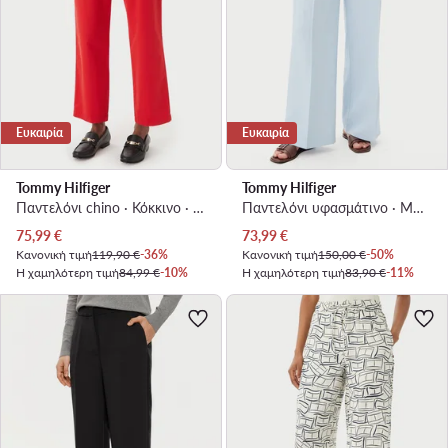
Ευκαιρία
Ευκαιρία
Tommy Hilfiger
Tommy Hilfiger
Παντελόνι chino · Κόκκινο · Slim Fit
Παντελόνι υφασμάτινο · Μπλε · Relaxed Fit
Τρέχουσα τιμή
Τρέχουσα τιμή
75,99
€
73,99
€
Κανονική τιμή
119,90 €
-36%
Κανονική τιμή
150,00 €
-50%
Η χαμηλότερη τιμή
84,99 €
-10%
Η χαμηλότερη τιμή
83,90 €
-11%