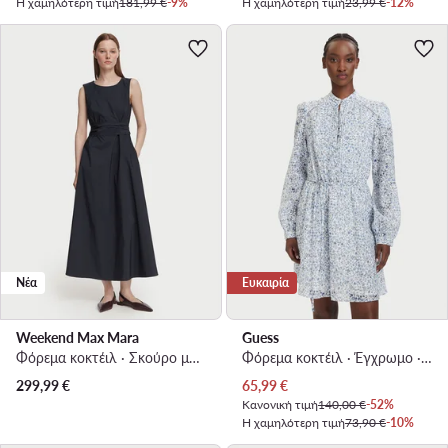
Η χαμηλότερη τιμή
181,99 €
-9%
Η χαμηλότερη τιμή
23,99 €
-12%
Νέα
Ευκαιρία
Weekend Max Mara
Guess
Φόρεμα κοκτέιλ · Σκούρο μπλε · Midi
Φόρεμα κοκτέιλ · Έγχρωμο · Mini
Τρέχουσα τιμή
299,99
€
65,99
€
Κανονική τιμή
140,00 €
-52%
Η χαμηλότερη τιμή
73,90 €
-10%