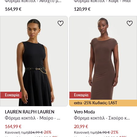
Φόρεμα κοκτέιλ · Ανοιχτό μπεζ · Midi, Ασύμμετρο
Φόρεμα κοκτέιλ · Καφέ · Midi
164,99
€
120,99
€
Ευκαιρία
Ευκαιρία
extra -25% Κωδικός: LAST
LAUREN RALPH LAUREN
Vero Moda
Φόρεμα κοκτέιλ · Μαύρο · Midi
Φόρεμα κοκτέιλ · Σκούρο καφέ · Mini
Τρέχουσα τιμή
Τρέχουσα τιμή
164,99
€
20,99
€
Κανονική τιμή
224,99 €
-26%
Κανονική τιμή
26,90 €
-21%