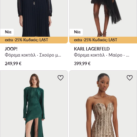
Νέα
Νέα
extra -25% Κωδικός: LAST
extra -25% Κωδικός: LAST
JOOP!
KARL LAGERFELD
Φόρεμα κοκτέιλ · Σκούρο μπλε · Mini
Φόρεμα κοκτέιλ · Μαύρο · Mini, Ασύμμετρο
249,99
€
399,99
€