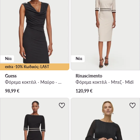
Νέα
Νέα
extra -10% Κωδικός: LAST
Guess
Rinascimento
Φόρεμα κοκτέιλ · Μαύρο · Mini
Φόρεμα κοκτέιλ · Μπεζ · Midi
98,99
€
120,99
€