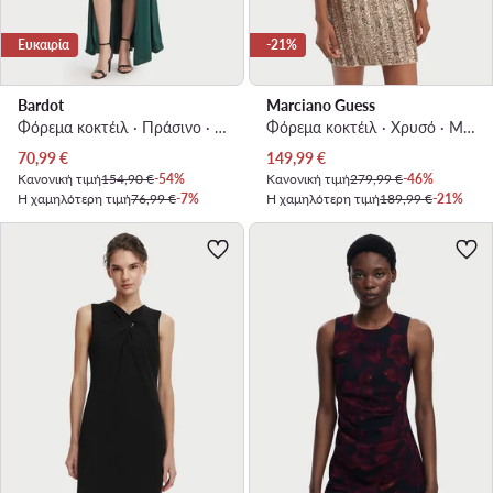
Ευκαιρία
-21%
Bardot
Marciano Guess
Φόρεμα κοκτέιλ · Πράσινο · Maxi, Ασύμμετρο
Φόρεμα κοκτέιλ · Χρυσό · Mini
Τρέχουσα τιμή
Τρέχουσα τιμή
70,99
€
149,99
€
Κανονική τιμή
154,90 €
-54%
Κανονική τιμή
279,99 €
-46%
Η χαμηλότερη τιμή
76,99 €
-7%
Η χαμηλότερη τιμή
189,99 €
-21%