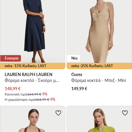
Ευκαιρία
Νέα
extra -15% Κωδικός: LAST
extra -25% Κωδικός: LAST
LAUREN RALPH LAUREN
Guess
Φόρεμα κοκτέιλ · Σκούρο μπλε · Midi
Φόρεμα κοκτέιλ · Μπεζ · Mini
Τρέχουσα τιμή
148,99
€
149,99
€
Κανονική τιμή
164,99 €
-9%
Η χαμηλότερη τιμή
164,99 €
-9%