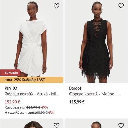
Ευκαιρία
extra -25% Κωδικός: LAST
PINKO
Bardot
Φόρεμα κοκτέιλ · Λευκό · Mini, Ασύμμετρο
Φόρεμα κοκτέιλ · Μαύρο · Mini
Τρέχουσα τιμή
152,90
€
115,99
€
Κανονική τιμή
304,90 €
-49%
Η χαμηλότερη τιμή
168,90 €
-9%