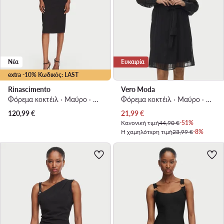
Νέα
Ευκαιρία
extra -10% Κωδικός: LAST
Rinascimento
Vero Moda
Φόρεμα κοκτέιλ · Μαύρο · Midi
Φόρεμα κοκτέιλ · Μαύρο · Mini
Τρέχουσα τιμή
120,99
€
21,99
€
Κανονική τιμή
44,90 €
-51%
Η χαμηλότερη τιμή
23,99 €
-8%