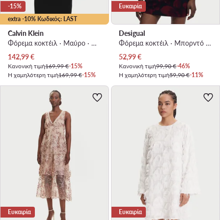
-15%
Ευκαιρία
extra -10% Κωδικός: LAST
Calvin Klein
Desigual
Φόρεμα κοκτέιλ · Μαύρο · Mini
Φόρεμα κοκτέιλ · Μπορντό · Mini
Τρέχουσα τιμή
Τρέχουσα τιμή
142,99
€
52,99
€
Κανονική τιμή
169,99 €
-15%
Κανονική τιμή
99,90 €
-46%
Η χαμηλότερη τιμή
169,99 €
-15%
Η χαμηλότερη τιμή
59,90 €
-11%
Ευκαιρία
Ευκαιρία