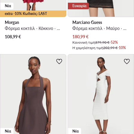
Νέα
Ευκαιρία
extra -10% Κωδικός: LAST
Morgan
Marciano Guess
Φόρεμα κοκτέιλ · Κόκκινο · Midi
Φόρεμα κοκτέιλ · Μαύρο · Mini
Τρέχουσα τιμή
108,99
€
180,99
€
Κανονική τιμή
379,90 €
-52%
Η χαμηλότερη τιμή
202,99 €
-10%
Νέα
Νέα