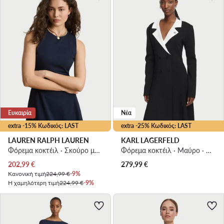
Ευκαιρία
Νέα
extra -15% Κωδικός: LAST
extra -25% Κωδικός: LAST
LAUREN RALPH LAUREN
KARL LAGERFELD
Φόρεμα κοκτέιλ · Σκούρο μπλε · Midi
Φόρεμα κοκτέιλ · Μαύρο · Mini
Τρέχουσα τιμή
202,99
€
279,99
€
Κανονική τιμή
224,99 €
-9%
Η χαμηλότερη τιμή
224,99 €
-9%