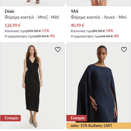
Dixie
YAS
Φόρεμα κοκτέιλ · Μπεζ · Midi
Φόρεμα κοκτέιλ · Λευκό · Mini
Τρέχουσα τιμή
Τρέχουσα τιμή
126,99
€
40,99
€
Κανονική τιμή
259,90 €
-51%
Κανονική τιμή
89,90 €
-54%
Η χαμηλότερη τιμή
139,90 €
-9%
Η χαμηλότερη τιμή
44,90 €
-8%
Ευκαιρία
Ευκαιρία
extra -15% Κωδικός: LAST