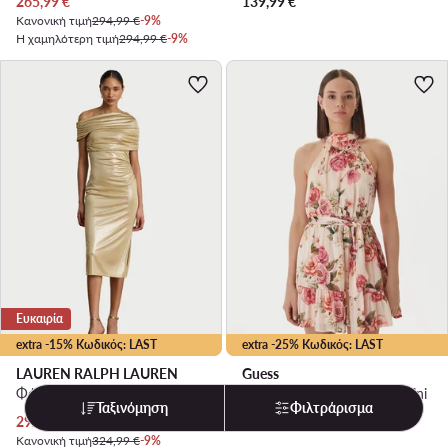
Τρέχουσα τιμή
265,99
€
139,99
€
Κανονική τιμή
294,99 €
-9%
Η χαμηλότερη τιμή
294,99 €
-9%
Ευκαιρία
extra -15% Κωδικός: LAST
extra -25% Κωδικός: LAST
LAUREN RALPH LAUREN
Guess
Φόρεμα κοκτέιλ · Χρυσό · Midi
Φόρεμα κοκτέιλ · Μπεζ · Mini
Ταξινόμηση
Φιλτράρισμα
Τρέχουσα τιμή
292,99
€
85,99
€
Κανονική τιμή
324,99 €
-9%