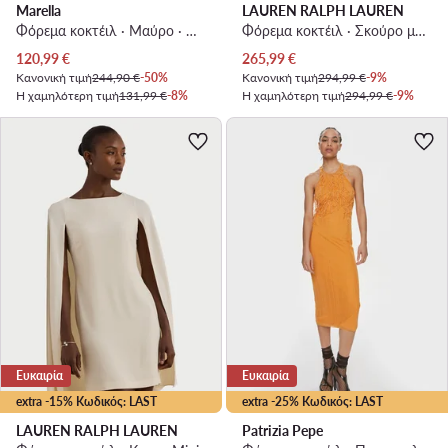
Marella
LAUREN RALPH LAUREN
Φόρεμα κοκτέιλ · Μαύρο · Midi
Φόρεμα κοκτέιλ · Σκούρο μπλε · Mini
Τρέχουσα τιμή
Τρέχουσα τιμή
120,99
€
265,99
€
Κανονική τιμή
244,90 €
-50%
Κανονική τιμή
294,99 €
-9%
Η χαμηλότερη τιμή
131,99 €
-8%
Η χαμηλότερη τιμή
294,99 €
-9%
Ευκαιρία
Ευκαιρία
extra -15% Κωδικός: LAST
extra -25% Κωδικός: LAST
LAUREN RALPH LAUREN
Patrizia Pepe