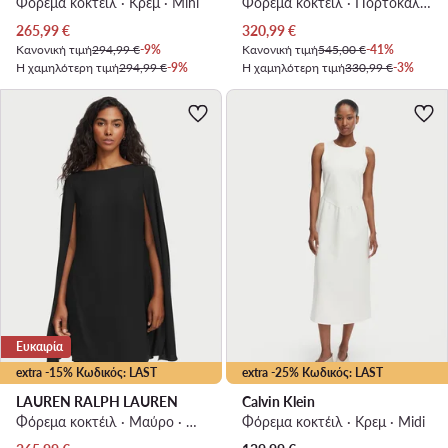
Φόρεμα κοκτέιλ · Κρεμ · Mini
Φόρεμα κοκτέιλ · Πορτοκαλί · Midi
Τρέχουσα τιμή
Τρέχουσα τιμή
265,99
€
320,99
€
Κανονική τιμή
294,99 €
-9%
Κανονική τιμή
545,00 €
-41%
Η χαμηλότερη τιμή
294,99 €
-9%
Η χαμηλότερη τιμή
330,99 €
-3%
Ευκαιρία
extra -15% Κωδικός: LAST
extra -25% Κωδικός: LAST
LAUREN RALPH LAUREN
Calvin Klein
Φόρεμα κοκτέιλ · Μαύρο · Mini
Φόρεμα κοκτέιλ · Κρεμ · Midi