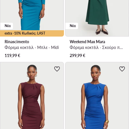
Νέα
Νέα
extra -10% Κωδικός: LAST
Rinascimento
Weekend Max Mara
Φόρεμα κοκτέιλ · Μπλε · Midi
Φόρεμα κοκτέιλ · Σκούρο πράσινο · Midi
119,99
€
299,99
€