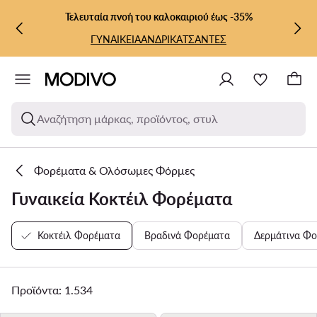
ΜΕΤΆΒΑΣΗ ΣΤΟ ΚΎΡΙΟ ΠΕΡΙΕΧΌΜΕΝΟ
ΜΕΤΆΒΑΣΗ ΣΤΗΝ ΑΝΑΖΉΤΗΣΗ
Τελευταία πνοή του καλοκαιριού έως -35%
ΓΥΝΑΙΚΕΙΑ
ΑΝΔΡΙΚΑ
ΤΣΑΝΤΕΣ
Αναζήτηση μάρκας, προϊόντος, στυλ
Φορέματα & Ολόσωμες Φόρμες
Γυναικεία Κοκτέιλ Φορέματα
Κοκτέιλ Φορέματα
Βραδινά Φορέματα
Δερμάτινα Φ
Προϊόντα: 1.534