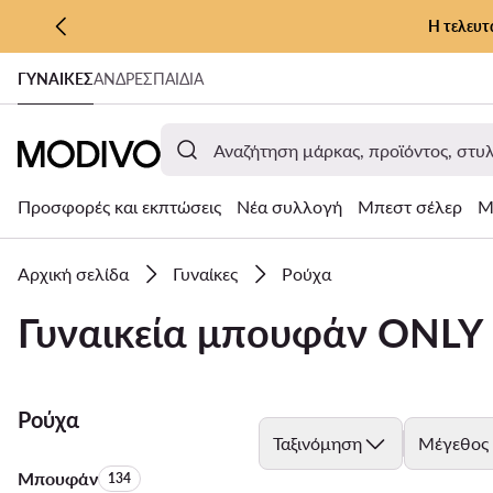
Η τελευτ
ΜΕΤΆΒΑΣΗ ΣΤΟ ΚΎΡΙΟ ΠΕΡΙΕΧΌΜΕΝΟ
ΓΥΝΑΊΚΕΣ
ΑΝΔΡΕΣ
ΠΑΙΔΙΑ
ΜΕΤΆΒΑΣΗ ΣΤΗΝ ΑΝΑΖΉΤΗΣΗ
Προσφορές και εκπτώσεις
Νέα συλλογή
Μπεστ σέλερ
Μ
Αρχική σελίδα
Γυναίκες
Ρούχα
Γυναικεία μπουφάν ONLY
Ρούχα
Ταξινόμηση
Μέγεθος
Μπουφάν
Αριθμός προϊόντων:
134