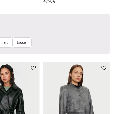
49,90
€
Τζιν
Lyocell