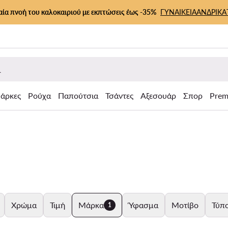
αία πνοή του καλοκαιριού με εκπτώσεις έως -35%
ΓΥΝΑΙΚΕΙΑ
ΑΝΔΡΙΚΑ
άρκες
Ρούχα
Παπούτσια
Τσάντες
Αξεσουάρ
Σπορ
Prem
Χρώμα
Τιμή
Μάρκα
Ύφασμα
Μοτίβο
Τύπο
1