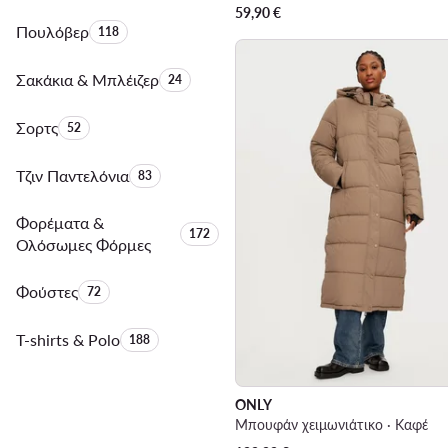
59,90
€
Πουλόβερ
Αριθμός προϊόντων:
118
Σακάκια & Μπλέιζερ
Αριθμός προϊόντων:
24
Σορτς
Αριθμός προϊόντων:
52
Τζιν Παντελόνια
Αριθμός προϊόντων:
83
Φορέματα &
Αριθμός προϊόντων:
172
Ολόσωμες Φόρμες
Φούστες
Αριθμός προϊόντων:
72
T-shirts & Polo
Αριθμός προϊόντων:
188
ONLY
Μπουφάν χειμωνιάτικο · Καφέ