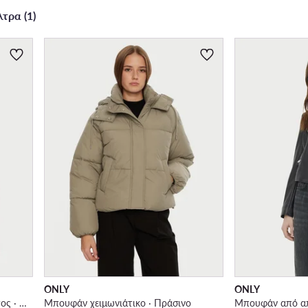
τρα (1)
ONLY
ONLY
Μπουφάν από απομίμηση δέρματος · Καφέ
Μπουφάν χειμωνιάτικο · Πράσινο