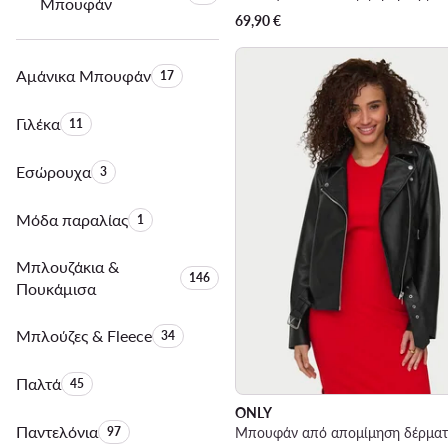
Μπουφάν
69,90
€
Αμάνικα Μπουφάν
Αριθμός προϊόντων:
17
Γιλέκα
Αριθμός προϊόντων:
11
Εσώρουχα
Αριθμός προϊόντων:
3
Μόδα παραλίας
Αριθμός προϊόντων:
1
Μπλουζάκια &
Αριθμός προϊόντων:
146
Πουκάμισα
Μπλούζες & Fleece
Αριθμός προϊόντων:
34
Παλτά
Αριθμός προϊόντων:
45
ONLY
Παντελόνια
Αριθμός προϊόντων:
97