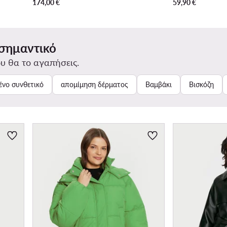
174,00
€
59,90
€
 σημαντικό
υ θα το αγαπήσεις.
νο συνθετικό
απομίμηση δέρματος
Βαμβάκι
Βισκόζη