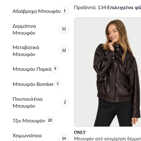
Προϊόντα: 134
·
Επιλεγμένα φίλ
Αδιάβροχα Μπουφάν
Αριθμός προϊόντων:
1
Δερμάτινα
Αριθμός προϊόντων:
31
Μπουφάν
Μεταβατικά
Αριθμός προϊόντων:
32
Μπουφάν
Μπουφάν Παρκά
Αριθμός προϊόντων:
9
Μπουφάν Bomber
Αριθμός προϊόντων:
5
Πουπουλένια
Αριθμός προϊόντων:
2
Μπουφάν
Τζιν Μπουφάν
Αριθμός προϊόντων:
20
ONLY
Χειμωνιάτικα
Αριθμός προϊόντων:
34