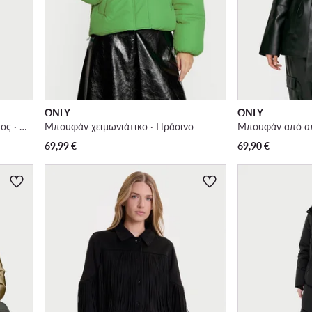
ONLY
ONLY
Μπουφάν από απομίμηση δέρματος · Καφέ
Μπουφάν χειμωνιάτικο · Πράσινο
69,99
€
69,90
€