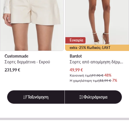
Ευκαιρία
extra -25% Κωδικός: LAST
Custommade
Bardot
Σορτς δερμάτινα · Εκρού
Σορτς από απομίμηση δέρματος · Καφέ
Τρέχουσα τιμή
231,99
€
49,99
€
Κανονική τιμή
97,90 €
-48%
Η χαμηλότερη τιμή
53,99 €
-7%
Ταξινόμηση
Φιλτράρισμα