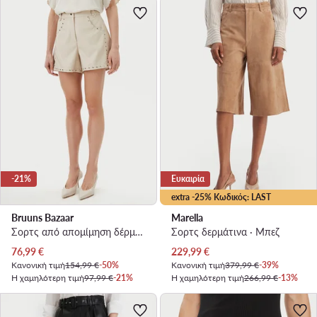
-21%
Ευκαιρία
extra -25% Κωδικός: LAST
Bruuns Bazaar
Marella
Σορτς από απομίμηση δέρματος · Μπεζ
Σορτς δερμάτινα · Μπεζ
Τρέχουσα τιμή
Τρέχουσα τιμή
76,99
€
229,99
€
Κανονική τιμή
154,99 €
-50%
Κανονική τιμή
379,99 €
-39%
Η χαμηλότερη τιμή
97,99 €
-21%
Η χαμηλότερη τιμή
266,99 €
-13%