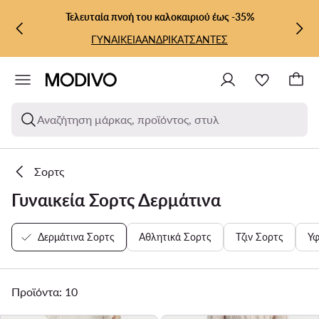
ΜΕΤΆΒΑΣΗ ΣΤΟ ΚΎΡΙΟ ΠΕΡΙΕΧΌΜΕΝΟ
ΜΕΤΆΒΑΣΗ ΣΤΗΝ ΑΝΑΖΉΤΗΣΗ
Τελευταία πνοή του καλοκαιριού έως -35%
ΓΥΝΑΙΚΕΙΑ
ΑΝΔΡΙΚΑ
ΤΣΑΝΤΕΣ
Αναζήτηση μάρκας, προϊόντος, στυλ
Σορτς
Γυναικεία Σορτς Δερμάτινα
Δερμάτινα Σορτς
Αθλητικά Σορτς
Τζιν Σορτς
Υφ
Προϊόντα: 10