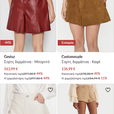
-44%
Ευκαιρία
Gestuz
Custommade
Σορτς δερμάτινα · Μπορντό
Σορτς δερμάτινα · Καφέ
Τρέχουσα τιμή
Τρέχουσα τιμή
163,99
€
136,99
€
Κανονική τιμή
297,00 €
-44%
Κανονική τιμή
270,00 €
-49%
Η χαμηλότερη τιμή
297,00 €
-44%
Η χαμηλότερη τιμή
154,99 €
-11%