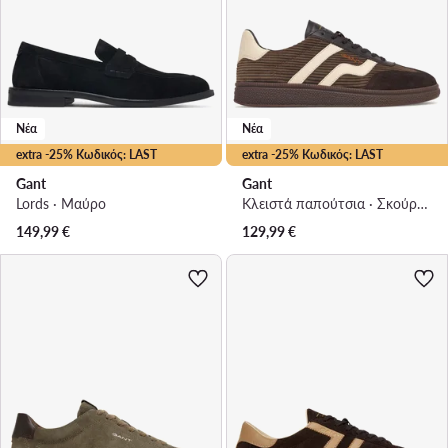
Νέα
Νέα
extra -25% Κωδικός: LAST
extra -25% Κωδικός: LAST
Gant
Gant
Lords · Μαύρο
Κλειστά παπούτσια · Σκούρο καφέ
149,99
€
129,99
€