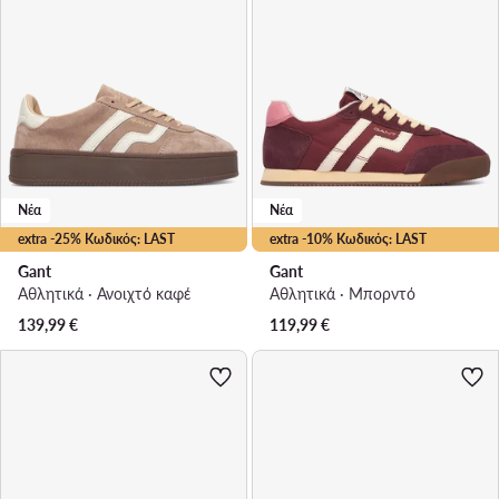
Νέα
Νέα
extra -25% Κωδικός: LAST
extra -10% Κωδικός: LAST
Gant
Gant
Αθλητικά · Ανοιχτό καφέ
Αθλητικά · Μπορντό
139,99
€
119,99
€