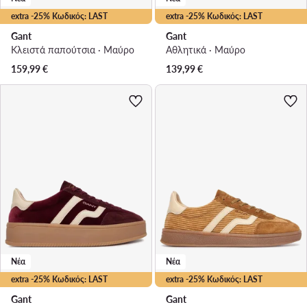
extra -25% Κωδικός: LAST
extra -25% Κωδικός: LAST
Gant
Gant
Κλειστά παπούτσια · Μαύρο
Αθλητικά · Μαύρο
159,99
€
139,99
€
Νέα
Νέα
extra -25% Κωδικός: LAST
extra -25% Κωδικός: LAST
Gant
Gant