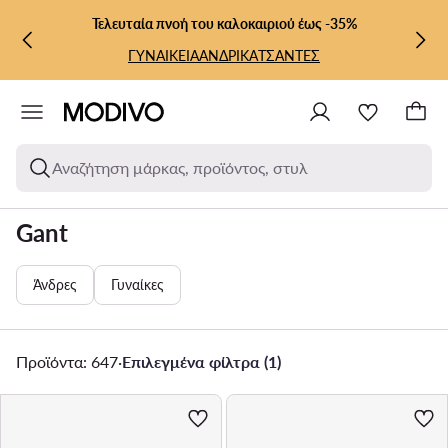
ΜΕΤΆΒΑΣΗ ΣΤΟ ΚΎΡΙΟ ΠΕΡΙΕΧΌΜΕΝΟ
ΜΕΤΆΒΑΣΗ ΣΤΗΝ ΑΝΑΖΉΤΗΣΗ
Τελευταία πνοή του καλοκαιριού έως -35%
ΓΥΝΑΙΚΕΙΑ
ΑΝΔΡΙΚΑ
ΤΣΑΝΤΕΣ
Αναζήτηση μάρκας, προϊόντος, στυλ
Gant
Άνδρες
Γυναίκες
Προϊόντα: 647
·
Επιλεγμένα φίλτρα (1)