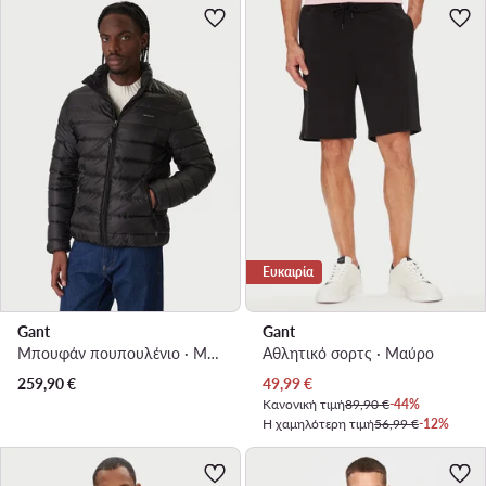
Ευκαιρία
Gant
Gant
Μπουφάν πουπουλένιο · Μαύρο
Αθλητικό σορτς · Μαύρο
Τρέχουσα τιμή
259,90
€
49,99
€
Κανονική τιμή
89,90 €
-44%
Η χαμηλότερη τιμή
56,99 €
-12%