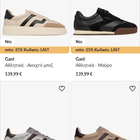
Νέα
Νέα
extra -25% Κωδικός: LAST
extra -25% Κωδικός: LAST
Gant
Gant
Αθλητικά · Ανοιχτό μπεζ
Αθλητικά · Μαύρο
139,99
€
139,99
€