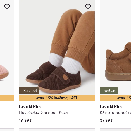
Barefoot
weCare
extra -15% Κωδικός: LAST
extra -
Lasocki Kids
Lasocki Kids
Παντόφλες Σπιτιού · Καφέ
Κλειστά παπούτσ
16,99
€
37,99
€