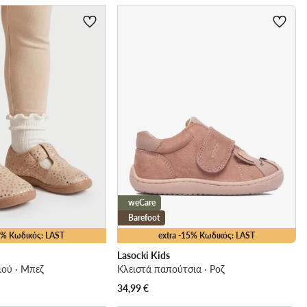
weCare
Barefoot
15% Κωδικός: LAST
extra -15% Κωδικός: LAST
Lasocki Kids
ού · Μπεζ
Κλειστά παπούτσια · Ροζ
34,99
€