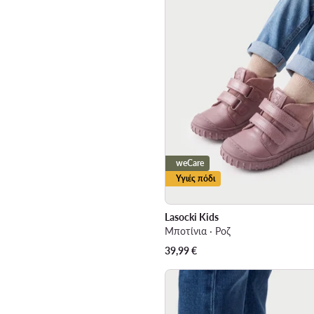
weCare
Υγιές πόδι
Lasocki Kids
Μποτίνια · Ροζ
39,99
€