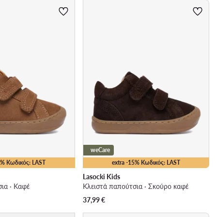
weCare
15% Κωδικός: LAST
extra -15% Κωδικός: LAST
Lasocki Kids
ια · Καφέ
Κλειστά παπούτσια · Σκούρο καφέ
37,99
€