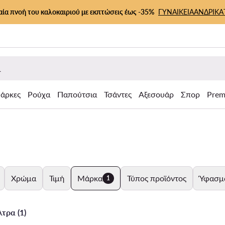
αία πνοή του καλοκαιριού με εκπτώσεις έως -35%
ΓΥΝΑΙΚΕΙΑ
ΑΝΔΡΙΚΑ
άρκες
Ρούχα
Παπούτσια
Τσάντες
Αξεσουάρ
Σπορ
Prem
Χρώμα
Τιμή
Μάρκα
Τύπος προϊόντος
Ύφασμ
1
τρα (1)