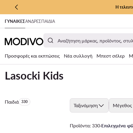
Η τελευτ
ΜΕΤΆΒΑΣΗ ΣΤΟ ΚΎΡΙΟ ΠΕΡΙΕΧΌΜΕΝΟ
ΓΥΝΑΊΚΕΣ
ΑΝΔΡΕΣ
ΠΑΙΔΙΑ
ΜΕΤΆΒΑΣΗ ΣΤΗΝ ΑΝΑΖΉΤΗΣΗ
Προσφορές και εκπτώσεις
Νέα συλλογή
Μπεστ σέλερ
Μ
Lasocki Kids
Παιδιά
Αριθμός προϊόντων:
330
Ταξινόμηση
Μέγεθος
Προϊόντα: 330
·
Επιλεγμένα φίλ