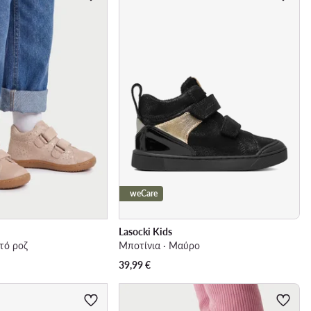
weCare
Lasocki Kids
τό ροζ
Μποτίνια · Μαύρο
39,99
€