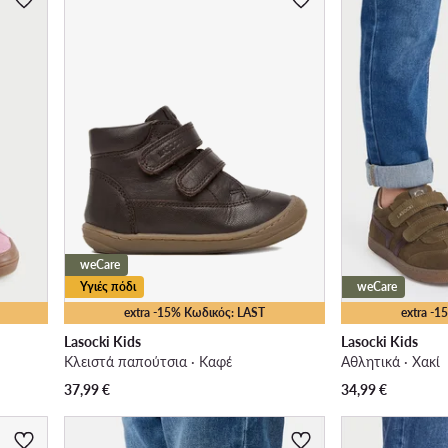
weCare
Υγιές πόδι
weCare
extra -15% Κωδικός: LAST
extra -
Lasocki Kids
Lasocki Kids
Κλειστά παπούτσια · Καφέ
Αθλητικά · Χακί
37,99
€
34,99
€