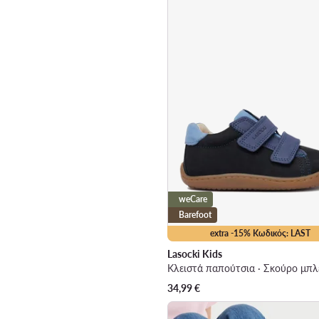
weCare
Barefoot
extra -15% Κωδικός: LAST
Lasocki Kids
Κλειστά παπούτσια · Σκούρο μπλ
34,99
€