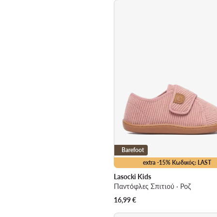
Barefoot
extra -15% Κωδικός: LAST
Lasocki Kids
Παντόφλες Σπιτιού · Ροζ
16,99
€