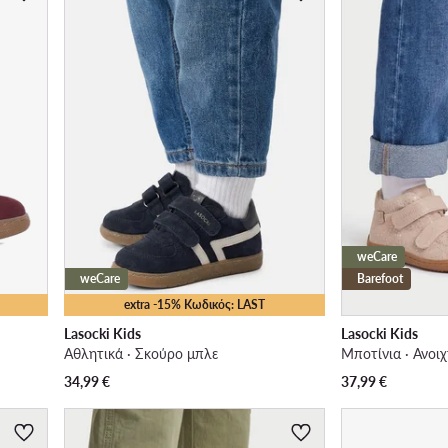
weCare
weCare
Barefoot
extra -15% Κωδικός: LAST
Lasocki Kids
Lasocki Kids
Αθλητικά · Σκούρο μπλε
Μποτίνια · Ανοιχ
34,99
€
37,99
€