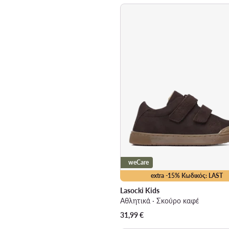
weCare
extra -15% Κωδικός: LAST
Lasocki Kids
Αθλητικά · Σκούρο καφέ
31,99
€