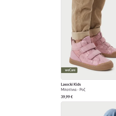
weCare
Lasocki Kids
Μποτίνια · Ροζ
39,99
€