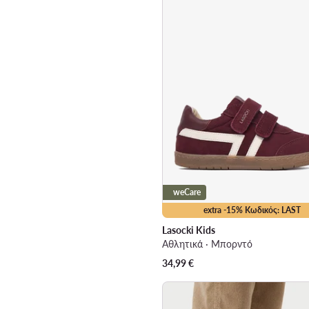
weCare
extra -15% Κωδικός: LAST
Lasocki Kids
Αθλητικά · Μπορντό
34,99
€