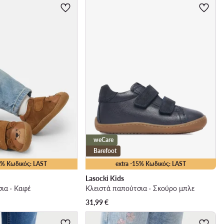
weCare
Barefoot
15% Κωδικός: LAST
extra -15% Κωδικός: LAST
Lasocki Kids
ια · Καφέ
Κλειστά παπούτσια · Σκούρο μπλε
31,99
€