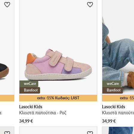
weCare
weCare
Barefoot
Barefoot
extra -15% Κωδικός: LAST
extra -
Lasocki Kids
Lasocki Kids
ε
Κλειστά παπούτσια · Ροζ
Κλειστά παπούτσ
34,99
€
34,99
€