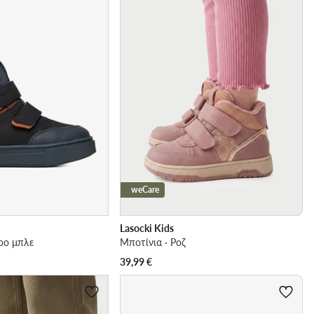
weCare
Lasocki Kids
ρο μπλε
Μποτίνια · Ροζ
39,99
€