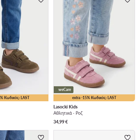
weCare
15% Κωδικός: LAST
extra -15% Κωδικός: LAST
Lasocki Kids
Αθλητικά · Ροζ
34,99
€