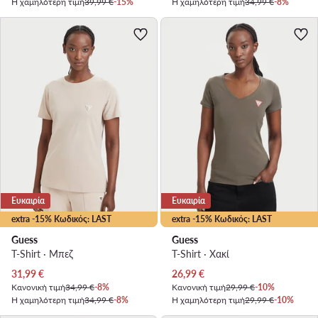
Η χαμηλότερη τιμή
39,99 €
-15%
Η χαμηλότερη τιμή
34,99 €
-8%
Ευκαιρία
Ευκαιρία
extra -15% Κωδικός: LAST
extra -15% Κωδικός: LAST
Guess
Guess
T-Shirt · Μπεζ
T-Shirt · Χακί
Τρέχουσα τιμή
Τρέχουσα τιμή
31,99
€
26,99
€
Κανονική τιμή
34,99 €
-8%
Κανονική τιμή
29,99 €
-10%
Η χαμηλότερη τιμή
34,99 €
-8%
Η χαμηλότερη τιμή
29,99 €
-10%