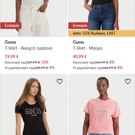
Ευκαιρία
Ευκαιρία
extra -15% Κωδικός: LAST
Guess
Guess
T-Shirt · Ανοιχτό πράσινο
T-Shirt · Μαύρο
Τρέχουσα τιμή
Τρέχουσα τιμή
19,99
€
40,99
€
Κανονική τιμή
29,99 €
-33%
Κανονική τιμή
44,99 €
-8%
Η χαμηλότερη τιμή
20,99 €
-4%
Η χαμηλότερη τιμή
44,99 €
-8%