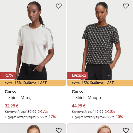
-17%
Ευκαιρία
extra -15% Κωδικός: LAST
extra -15% Κωδικός: LAST
Guess
Guess
T-Shirt · Μπεζ
T-Shirt · Μαύρο
Τρέχουσα τιμή
Τρέχουσα τιμή
32,99
€
44,99
€
Κανονική τιμή
39,99 €
-17%
Κανονική τιμή
49,99 €
-10%
Η χαμηλότερη τιμή
39,99 €
-17%
Η χαμηλότερη τιμή
49,99 €
-10%