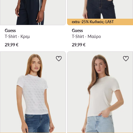
extra -25% Κωδικός: LAST
Guess
Guess
T-Shirt · Κρεμ
T-Shirt · Μαύρο
29,99
€
29,99
€