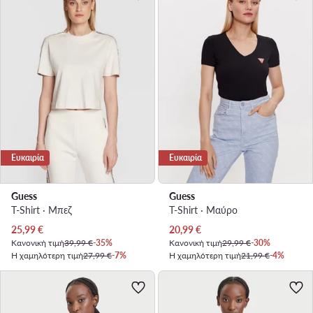
Ευκαιρία
Ευκαιρία
Guess
Guess
T-Shirt · Μπεζ
T-Shirt · Μαύρο
Τρέχουσα τιμή
Τρέχουσα τιμή
25,99
€
20,99
€
Κανονική τιμή
39,99 €
-35%
Κανονική τιμή
29,99 €
-30%
Η χαμηλότερη τιμή
27,99 €
-7%
Η χαμηλότερη τιμή
21,99 €
-4%