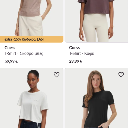
extra -15% Κωδικός: LAST
Guess
Guess
T-Shirt · Σκούρο μπεζ
T-Shirt · Καφέ
59,99
€
29,99
€