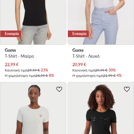
Ευκαιρία
Ευκαιρία
Guess
Guess
T-Shirt · Μαύρο
T-Shirt · Λευκό
Τρέχουσα τιμή
Τρέχουσα τιμή
22,99
€
20,99
€
Κανονική τιμή
29,99 €
-23%
Κανονική τιμή
29,99 €
-30%
Η χαμηλότερη τιμή
24,99 €
-8%
Η χαμηλότερη τιμή
21,99 €
-4%