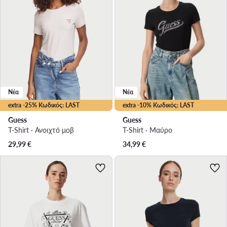
Νέα
Νέα
extra -25% Κωδικός: LAST
extra -10% Κωδικός: LAST
Guess
Guess
T-Shirt · Ανοιχτό μοβ
T-Shirt · Μαύρο
29,99
€
34,99
€