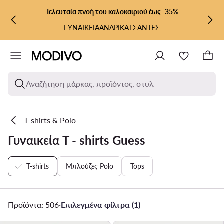
ΜΕΤΆΒΑΣΗ ΣΤΟ ΚΎΡΙΟ ΠΕΡΙΕΧΌΜΕΝΟ
ΜΕΤΆΒΑΣΗ ΣΤΗΝ ΑΝΑΖΉΤΗΣΗ
Τελευταία πνοή του καλοκαιριού έως -35%
ΓΥΝΑΙΚΕΙΑ
ΑΝΔΡΙΚΑ
ΤΣΑΝΤΕΣ
Αναζήτηση μάρκας, προϊόντος, στυλ
T-shirts & Polo
Γυναικεία T - shirts Guess
T-shirts
Μπλούζες Polo
Tops
Προϊόντα: 506
·
Επιλεγμένα φίλτρα (1)