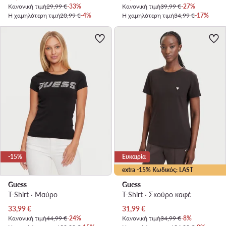
Κανονική τιμή
29,99 €
-33%
Κανονική τιμή
39,99 €
-27%
Η χαμηλότερη τιμή
20,99 €
-4%
Η χαμηλότερη τιμή
34,99 €
-17%
-15%
Ευκαιρία
extra -15% Κωδικός: LAST
Guess
Guess
T-Shirt · Μαύρο
T-Shirt · Σκούρο καφέ
Τρέχουσα τιμή
Τρέχουσα τιμή
33,99
€
31,99
€
Κανονική τιμή
44,99 €
-24%
Κανονική τιμή
34,99 €
-8%