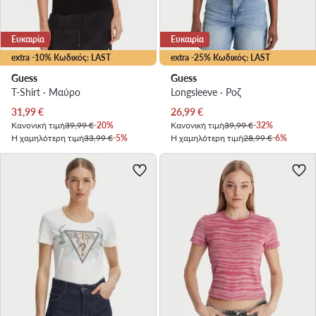
Ευκαιρία
Ευκαιρία
extra -10% Κωδικός: LAST
extra -25% Κωδικός: LAST
Guess
Guess
T-Shirt · Μαύρο
Longsleeve · Ροζ
Τρέχουσα τιμή
Τρέχουσα τιμή
31,99
€
26,99
€
Κανονική τιμή
39,99 €
-20%
Κανονική τιμή
39,99 €
-32%
Η χαμηλότερη τιμή
33,99 €
-5%
Η χαμηλότερη τιμή
28,99 €
-6%