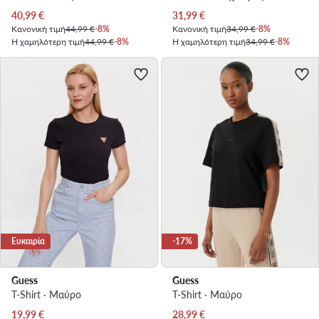
Τρέχουσα τιμή
Τρέχουσα τιμή
40,99
€
31,99
€
Κανονική τιμή
44,99 €
-8%
Κανονική τιμή
34,99 €
-8%
Η χαμηλότερη τιμή
44,99 €
-8%
Η χαμηλότερη τιμή
34,99 €
-8%
Ευκαιρία
-17%
Guess
Guess
T-Shirt · Μαύρο
T-Shirt · Μαύρο
Τρέχουσα τιμή
Τρέχουσα τιμή
19,99
€
28,99
€