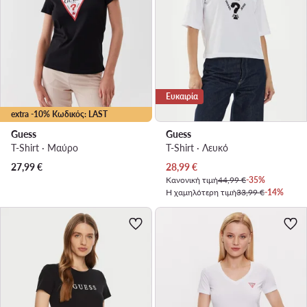
Ευκαιρία
extra -10% Κωδικός: LAST
Guess
Guess
T-Shirt · Μαύρο
T-Shirt · Λευκό
Τρέχουσα τιμή
27,99
€
28,99
€
Κανονική τιμή
44,99 €
-35%
Η χαμηλότερη τιμή
33,99 €
-14%