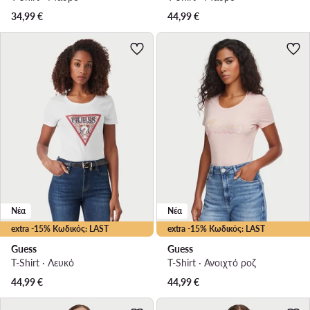
34,99
€
44,99
€
Νέα
Νέα
extra -15% Κωδικός: LAST
extra -15% Κωδικός: LAST
Guess
Guess
T-Shirt · Λευκό
T-Shirt · Ανοιχτό ροζ
44,99
€
44,99
€