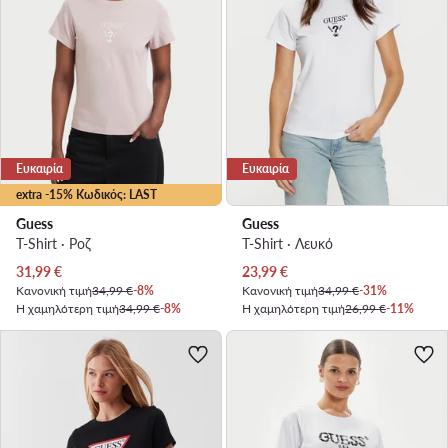
Ευκαιρία
Ευκαιρία
extra -15% Κωδικός: LAST
Guess
Guess
T-Shirt · Ροζ
T-Shirt · Λευκό
Τρέχουσα τιμή
Τρέχουσα τιμή
31,99
€
23,99
€
Κανονική τιμή
34,99 €
-8%
Κανονική τιμή
34,99 €
-31%
Η χαμηλότερη τιμή
34,99 €
-8%
Η χαμηλότερη τιμή
26,99 €
-11%