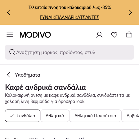
ΜΕΤΆΒΑΣΗ ΣΤΟ ΚΎΡΙΟ ΠΕΡΙΕΧΌΜΕΝΟ
ΜΕΤΆΒΑΣΗ ΣΤΗΝ ΑΝΑΖΉΤΗΣΗ
Τελευταία πνοή του καλοκαιριού έως -35%
ΓΥΝΑΙΚΕΙΑ
ΑΝΔΡΙΚΑ
ΤΣΑΝΤΕΣ
Αναζήτηση μάρκας, προϊόντος, στυλ
Υποδήματα
Καφέ ανδρικά σανδάλια
Καλοκαιρινή άνεση με καφέ ανδρικά σανδάλια, συνδυάστε τα με
χαλαρή λινή βερμούδα για δροσερό look.
Σανδάλια
Αθλητικά
Αθλητικά Παπούτσια
Αρβυλ