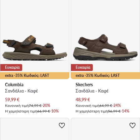
Ευκαιρία
Ευκαιρία
extra -35% Κωδικός: LAST
extra -35% Κωδικός: LAST
Columbia
Skechers
Σανδάλια · Καφέ
Σανδάλια · Καφέ
Τρέχουσα τιμή
Τρέχουσα τιμή
59,99
€
48,99
€
Κανονική τιμή
74,99 €
-20%
Κανονική τιμή
64,99 €
-24%
Η χαμηλότερη τιμή
66,99 €
-10%
Η χαμηλότερη τιμή
56,99 €
-14%