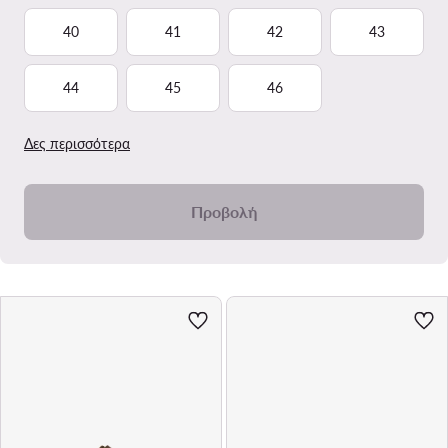
40
41
42
43
44
45
46
Δες περισσότερα
Προβολή