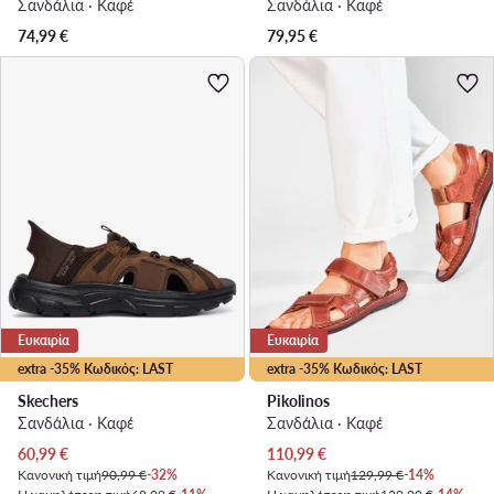
Σανδάλια · Καφέ
Σανδάλια · Καφέ
74,99
€
79,95
€
Ευκαιρία
Ευκαιρία
extra -35% Κωδικός: LAST
extra -35% Κωδικός: LAST
Skechers
Pikolinos
Σανδάλια · Καφέ
Σανδάλια · Καφέ
Τρέχουσα τιμή
Τρέχουσα τιμή
60,99
€
110,99
€
Κανονική τιμή
90,99 €
-32%
Κανονική τιμή
129,99 €
-14%