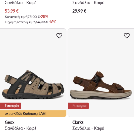
Σανδάλια · Καφέ
Σανδάλια · Καφέ
Τρέχουσα τιμή
53,99
€
29,99
€
Κανονική τιμή
75,00 €
-28%
Η χαμηλότερη τιμή
64,99 €
-16%
Ευκαιρία
Ευκαιρία
extra -35% Κωδικός: LAST
Geox
Clarks
Σανδάλια · Καφέ
Σανδάλια · Καφέ