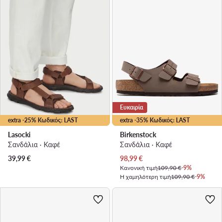
Ευκαιρία
extra -25% Κωδικός: LAST
extra -35% Κωδικός: LAST
Lasocki
Birkenstock
Σανδάλια · Καφέ
Σανδάλια · Καφέ
Τρέχουσα τιμή
39,99
€
98,99
€
Κανονική τιμή
109,90 €
-9%
Η χαμηλότερη τιμή
109,90 €
-9%