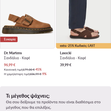
Ευκαιρία
extra -25% Κωδικός: LAST
Dr. Martens
Lasocki
Σανδάλια · Καφέ
Σανδάλια · Καφέ
Τρέχουσα τιμή
96,99
€
39,99
€
Κανονική τιμή
179,00 €
-45%
Η χαμηλότερη τιμή
106,99 €
-9%
Τι μέγεθος ψάχνεις;
Θα σου δείξουμε τα προϊόντα που είναι διαθέσιμα στο
μέγεθος που θα επιλέξεις.