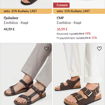
Ευκαιρία
extra -25% Κωδικός: LAST
extra -35% Κωδικός: LAST
Quiksilver
CMP
Σανδάλια · Καφέ
Σανδάλια · Καφέ
Τρέχουσα τιμή
44,99
€
36,99
€
Κανονική τιμή
45,90 €
-19%
Η χαμηλότερη τιμή
41,99 €
-11%