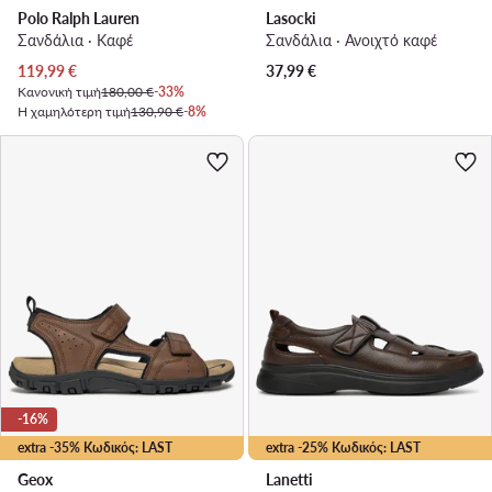
Polo Ralph Lauren
Lasocki
Σανδάλια · Καφέ
Σανδάλια · Ανοιχτό καφέ
Τρέχουσα τιμή
119,99
€
37,99
€
Κανονική τιμή
180,00 €
-33%
Η χαμηλότερη τιμή
130,90 €
-8%
-16%
extra -35% Κωδικός: LAST
extra -25% Κωδικός: LAST
Geox
Lanetti