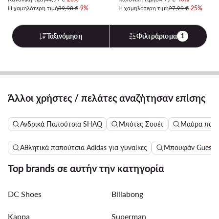
Η χαμηλότερη τιμή
39,90 €
-9%
Η χαμηλότερη τιμή
27,99 €
-25%
Ταξινόμηση
Φιλτράρισμα
1
Άλλοι χρήστες / πελάτες αναζήτησαν επίσης
Ανδρικά Παπούτσια SHAQ
Μπότες Σουέτ
Μαύρα παντ
Αθλητικά παπούτσια Adidas για γυναίκες
Μπουφάν Guess γ
Top brands σε αυτήν την κατηγορία
DC Shoes
Billabong
Kappa
Superman