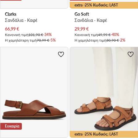
extra -25% Κωδικός: LAST
Clarks
Go Soft
Σανδάλια · Καφέ
Σανδάλια · Καφέ
Τρέχουσα τιμή
Τρέχουσα τιμή
66,99
€
29,99
€
Κανονική τιμή
101,90 €
-34%
Κανονική τιμή
49,99 €
-40%
Η χαμηλότερη τιμή
70,99 €
-5%
Η χαμηλότερη τιμή
30,90 €
-2%
Ευκαιρία
extra -25% Κωδικός: LAST