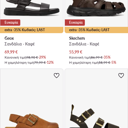
Ευκαιρία
Ευκαιρία
extra -35% Κωδικός: LAST
extra -35% Κωδικός: LAST
Geox
Skechers
Σανδάλια · Καφέ
Σανδάλια · Καφέ
Τρέχουσα τιμή
Τρέχουσα τιμή
69,99
€
55,99
€
Κανονική τιμή
98,90 €
-29%
Κανονική τιμή
86,99 €
-35%
Η χαμηλότερη τιμή
79,99 €
-12%
Η χαμηλότερη τιμή
58,99 €
-5%