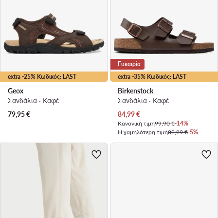
Ευκαιρία
extra -25% Κωδικός: LAST
extra -35% Κωδικός: LAST
Geox
Birkenstock
Σανδάλια · Καφέ
Σανδάλια · Καφέ
Τρέχουσα τιμή
79,95
€
84,99
€
Κανονική τιμή
99,90 €
-14%
Η χαμηλότερη τιμή
89,99 €
-5%