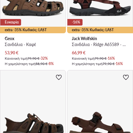
Ευκαιρία
-16%
extra -35% Κωδικός: LAST
extra -35% Κωδικός: LAST
Geox
Jack Wolfskin
Σανδάλια · Καφέ
Σανδάλια · Ridge A65589 · Σκούρο καφέ
Τρέχουσα τιμή
Τρέχουσα τιμή
53,90
€
66,99
€
Κανονική τιμή
79,90 €
-32%
Κανονική τιμή
79,90 €
-16%
Η χαμηλότερη τιμή
58,90 €
-8%
Η χαμηλότερη τιμή
79,90 €
-16%