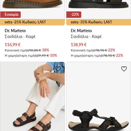
Ευκαιρία
-22%
extra -25% Κωδικός: LAST
extra -35% Κωδικός: LAST
Dr. Martens
Dr. Martens
Σανδάλια · Καφέ
Σανδάλια · Καφέ
Τρέχουσα τιμή
Τρέχουσα τιμή
116,99
€
138,99
€
Κανονική τιμή
190,00 €
-38%
Κανονική τιμή
178,90 €
-22%
Η χαμηλότερη τιμή
129,99 €
-10%
Η χαμηλότερη τιμή
178,90 €
-22%