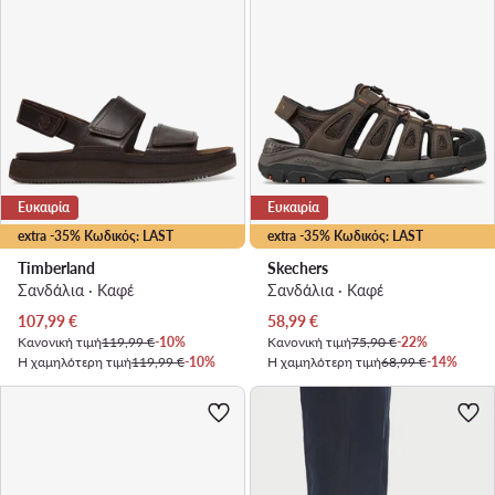
Ευκαιρία
Ευκαιρία
extra -35% Κωδικός: LAST
extra -35% Κωδικός: LAST
Timberland
Skechers
Σανδάλια · Καφέ
Σανδάλια · Καφέ
Τρέχουσα τιμή
Τρέχουσα τιμή
107,99
€
58,99
€
Κανονική τιμή
119,99 €
-10%
Κανονική τιμή
75,90 €
-22%
Η χαμηλότερη τιμή
119,99 €
-10%
Η χαμηλότερη τιμή
68,99 €
-14%