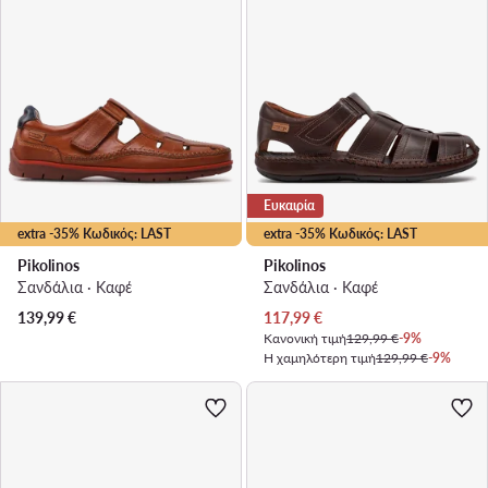
Ευκαιρία
extra -35% Κωδικός: LAST
extra -35% Κωδικός: LAST
Pikolinos
Pikolinos
Σανδάλια · Καφέ
Σανδάλια · Καφέ
Τρέχουσα τιμή
139,99
€
117,99
€
Κανονική τιμή
129,99 €
-9%
Η χαμηλότερη τιμή
129,99 €
-9%