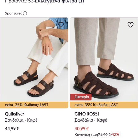
Προϊόντα: 53
·
Επιλεγμένα φίλτρα (1)
Sponsored
Ευκαιρία
extra -25% Κωδικός: LAST
extra -35% Κωδικός: LAST
Quiksilver
GINO ROSSI
Σανδάλια · Καφέ
Σανδάλια · Καφέ
Τρέχουσα τιμή
44,99
€
40,99
€
Κανονική τιμή
71,90 €
-42%