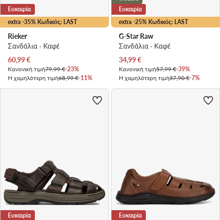
Ευκαιρία
Ευκαιρία
extra -35% Κωδικός: LAST
extra -25% Κωδικός: LAST
Rieker
G-Star Raw
Σανδάλια · Καφέ
Σανδάλια · Καφέ
Τρέχουσα τιμή
Τρέχουσα τιμή
60,99
€
34,99
€
Κανονική τιμή
79,99 €
-23%
Κανονική τιμή
57,99 €
-39%
Η χαμηλότερη τιμή
68,99 €
-11%
Η χαμηλότερη τιμή
37,90 €
-7%
Ευκαιρία
Ευκαιρία