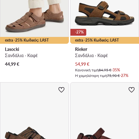
-27%
extra -25% Κωδικός: LAST
extra -25% Κωδικός: LAST
Lasocki
Rieker
Σανδάλια · Καφέ
Σανδάλια · Καφέ
Τρέχουσα τιμή
44,99
€
54,99
€
Κανονική τιμή
84,95 €
-35%
Η χαμηλότερη τιμή
75,90 €
-27%