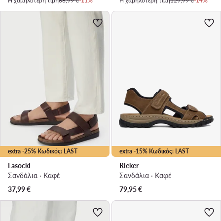
Η χαμηλότερη τιμή
68,99 €
-11%
Η χαμηλότερη τιμή
129,99 €
-14%
extra -25% Κωδικός: LAST
extra -15% Κωδικός: LAST
Lasocki
Rieker
Σανδάλια · Καφέ
Σανδάλια · Καφέ
37,99
€
79,95
€