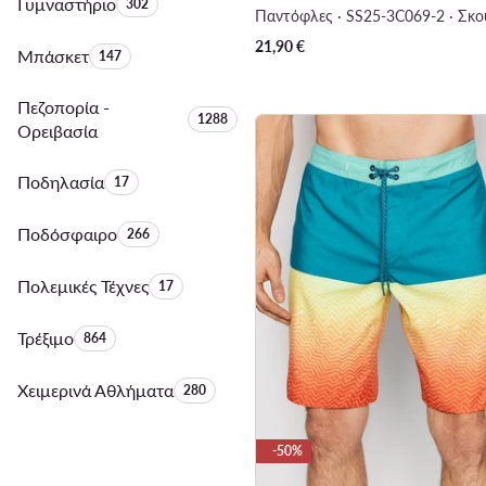
Γυμναστήριο
Αριθμός προϊόντων:
302
21,90
€
Μπάσκετ
Αριθμός προϊόντων:
147
Πεζοπορία -
Αριθμός προϊόντων:
1288
Ορειβασία
Ποδηλασία
Αριθμός προϊόντων:
17
Ποδόσφαιρο
Αριθμός προϊόντων:
266
Πολεμικές Τέχνες
Αριθμός προϊόντων:
17
Τρέξιμο
Αριθμός προϊόντων:
864
Χειμερινά Αθλήματα
Αριθμός προϊόντων:
280
-50%