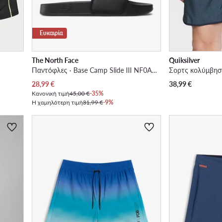
Ευκαιρία
The North Face
Quiksilver
Παντόφλες · Base Camp Slide III NF0A4T2RKY41 · Μαύρο
Σορτς κολύμβησ
Τρέχουσα τιμή
28,99
€
38,99
€
Κανονική τιμή
45,00 €
-35%
Η χαμηλότερη τιμή
31,99 €
-9%