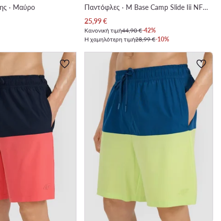
ης · Μαύρο
Παντόφλες · M Base Camp Slide Iii NF0A4T2RIYL1 · Πράσινο
Τρέχουσα τιμή
25,99
€
Κανονική τιμή
44,90 €
-42%
Η χαμηλότερη τιμή
28,99 €
-10%