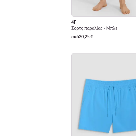
4F
Σορτς παραλίας · Μπλε
από
20,25
€