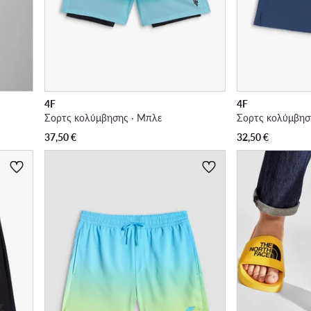
4F
4F
Σορτς κολύμβησης · Μπλε
Σορτς κολύμβησ
37,50
€
32,50
€