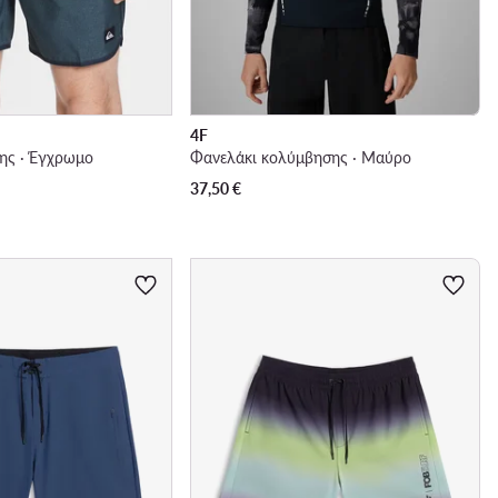
4F
ης · Έγχρωμο
Φανελάκι κολύμβησης · Μαύρο
37,50
€