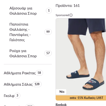
Προϊόντα: 161
Αξεσουάρ για
Αριθμός προϊόντων:
1
Θαλάσσια Σπορ
Sponsored
Παπούτσια
Θαλλάσης -
Αριθμός προϊόντων:
99
Παντόφλες -
Γαλότσες
Ρούχα για
Αριθμός προϊόντων:
57
Θαλάσσια Σπορ
Αθλήματα Ρακέτας
Αριθμός προϊόντων:
58
Αθλήματα Σάλας
Αριθμός προϊόντων:
128
Νέα
Γκολφ
Αριθμός προϊόντων:
3
extra -15% Κωδικός: LAST
Reebok