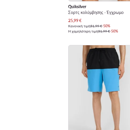
Quiksilver
Σορτς κολύμβησης · Έγχρωμο
Τρέχουσα τιμή
25,99
€
Κανονική τιμή
51,99 €
-50%
Η χαμηλότερη τιμή
51,99 €
-50%