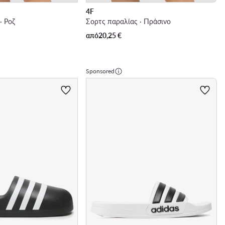
4F
· Ροζ
Σορτς παραλίας · Πράσινο
από
20,25
€
Sponsored