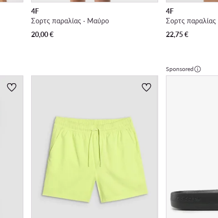
4F
4F
Σορτς παραλίας · Μαύρο
Σορτς παραλίας 
20,00
€
22,75
€
Sponsored