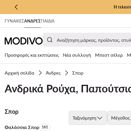
Η τελευτ
ΜΕΤΆΒΑΣΗ ΣΤΟ ΚΎΡΙΟ ΠΕΡΙΕΧΌΜΕΝΟ
ΓΥΝΑΊΚΕΣ
ΑΝΔΡΕΣ
ΠΑΙΔΙΑ
ΜΕΤΆΒΑΣΗ ΣΤΗΝ ΑΝΑΖΉΤΗΣΗ
Προσφορές και εκπτώσεις
Νέα συλλογή
Μπεστ σέλερ
Μ
Αρχική σελίδα
Άνδρες
Σπορ
Ανδρικά Ρούχα, Παπούτσι
Σπορ
Ταξινόμηση
Μέγεθος
Θαλάσσια Σπορ
Αριθμός προϊόντων:
161