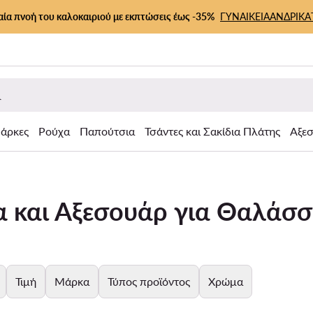
αία πνοή του καλοκαιριού με εκπτώσεις έως -35%
ΓΥΝΑΙΚΕΙΑ
ΑΝΔΡΙΚΑ
άρκες
Ρούχα
Παπούτσια
Τσάντες και Σακίδια Πλάτης
Αξε
α και Αξεσουάρ για Θαλάσσ
Τιμή
Μάρκα
Τύπος προϊόντος
Χρώμα