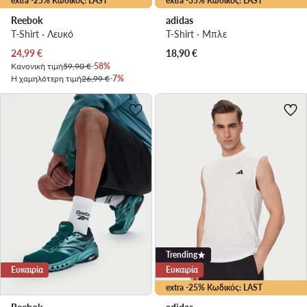
extra -25% Κωδικός: LAST
extra -35% Κωδικός: LAST
Reebok
adidas
T-Shirt · Λευκό
T-Shirt · Μπλε
Τρέχουσα τιμή
24,99
€
18,90
€
Κανονική τιμή
59,90 €
-58%
Η χαμηλότερη τιμή
26,99 €
-7%
Trending
Ευκαιρία
Ευκαιρία
extra -25% Κωδικός: LAST