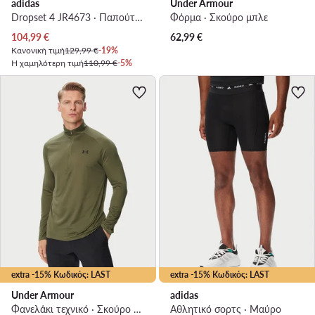
adidas
Under Armour
Dropset 4 JR4673 · Παπούτσια για Γυμναστήριο
Φόρμα · Σκούρο μπλε
Τρέχουσα τιμή
104,99
€
62,99
€
Κανονική τιμή
129,99 €
-19%
Η χαμηλότερη τιμή
110,99 €
-5%
extra -15% Κωδικός: LAST
extra -15% Κωδικός: LAST
Under Armour
adidas
Φανελάκι τεχνικό · Σκούρο πράσινο
Αθλητικό σορτς · Μαύρο