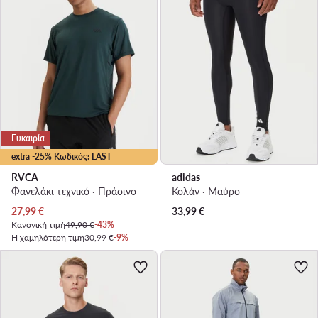
Ευκαιρία
extra -25% Κωδικός: LAST
RVCA
adidas
Φανελάκι τεχνικό · Πράσινο
Κολάν · Μαύρο
Τρέχουσα τιμή
27,99
€
33,99
€
Κανονική τιμή
49,90 €
-43%
Η χαμηλότερη τιμή
30,99 €
-9%