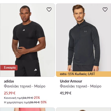
Ευκαιρία
extra -15% Κωδικός: LAST
adidas
Under Armour
Φανελάκι τεχνικό · Μαύρο
Φανελάκι τεχνικό · Μαύρο
Τρέχουσα τιμή
25,99
€
41,99
€
Κανονική τιμή
34,99 €
-25%
Η χαμηλότερη τιμή
28,90 €
-10%