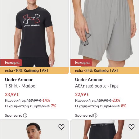
Ευκαιρία
Ευκαιρία
extra -10% Κωδικός: LAST
extra -35% Κωδικός: LAST
Under Armour
Under Armour
T-Shirt · Μαύρο
Αθλητικό σορτς · Γκρι
Τρέχουσα τιμή
Τρέχουσα τιμή
23,99
€
22,99
€
Κανονική τιμή
27,99 €
-14%
Κανονική τιμή
29,90 €
-23%
Η χαμηλότερη τιμή
25,99 €
-7%
Η χαμηλότερη τιμή
24,99 €
-8%
Sponsored
Sponsored