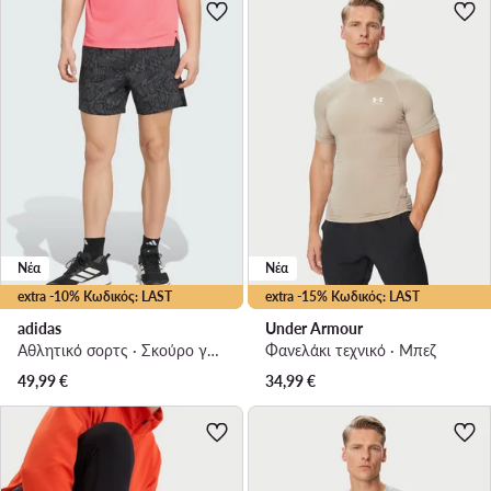
Νέα
Νέα
extra -10% Κωδικός: LAST
extra -15% Κωδικός: LAST
adidas
Under Armour
Αθλητικό σορτς · Σκούρο γκρι
Φανελάκι τεχνικό · Μπεζ
49,99
€
34,99
€