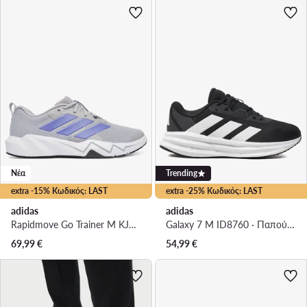
Νέα
Trending
extra -15% Κωδικός: LAST
extra -25% Κωδικός: LAST
adidas
adidas
Rapidmove Go Trainer M KJ9184 · Παπούτσια για Γυμναστήριο
Galaxy 7 M ID8760 · Παπούτσια για Τρέξιμο
69,99
€
54,99
€