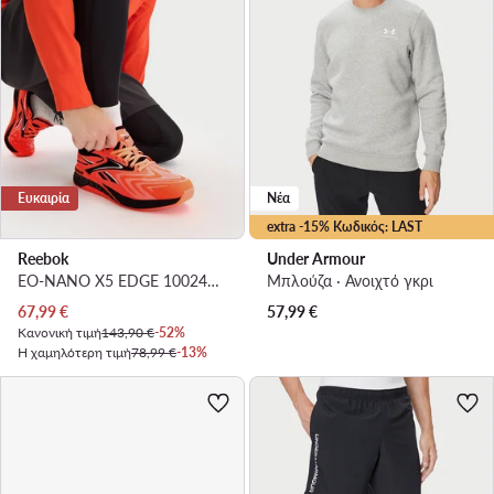
Ευκαιρία
Νέα
extra -15% Κωδικός: LAST
Reebok
Under Armour
EO-NANO X5 EDGE 100244428 · Παπούτσια για Γυμναστήριο
Μπλούζα · Ανοιχτό γκρι
Τρέχουσα τιμή
67,99
€
57,99
€
Κανονική τιμή
143,90 €
-52%
Η χαμηλότερη τιμή
78,99 €
-13%