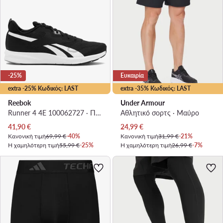
-25%
Ευκαιρία
extra -25% Κωδικός: LAST
extra -35% Κωδικός: LAST
Reebok
Under Armour
Runner 4 4E 100062727 · Παπούτσια για Τρέξιμο
Αθλητικό σορτς · Μαύρο
Τρέχουσα τιμή
Τρέχουσα τιμή
41,90
€
24,99
€
Κανονική τιμή
69,99 €
-40%
Κανονική τιμή
31,99 €
-21%
Η χαμηλότερη τιμή
55,99 €
-25%
Η χαμηλότερη τιμή
26,99 €
-7%