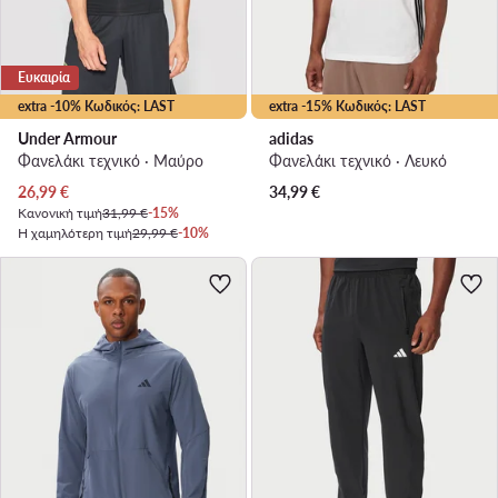
Ευκαιρία
extra -10% Κωδικός: LAST
extra -15% Κωδικός: LAST
Under Armour
adidas
Φανελάκι τεχνικό · Μαύρο
Φανελάκι τεχνικό · Λευκό
Τρέχουσα τιμή
26,99
€
34,99
€
Κανονική τιμή
31,99 €
-15%
Η χαμηλότερη τιμή
29,99 €
-10%