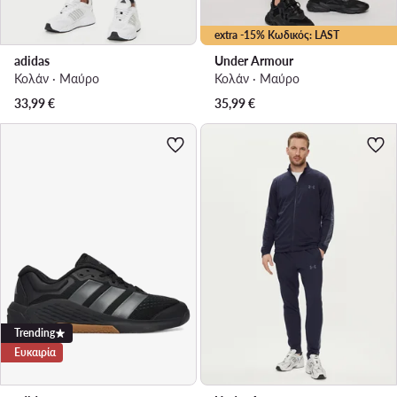
extra -15% Κωδικός: LAST
adidas
Under Armour
Κολάν · Μαύρο
Κολάν · Μαύρο
33,99
€
35,99
€
Trending
Ευκαιρία