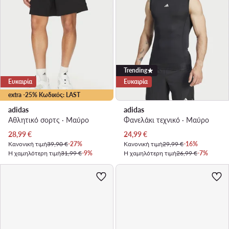
Trending
Ευκαιρία
Ευκαιρία
extra -25% Κωδικός: LAST
adidas
adidas
Αθλητικό σορτς · Μαύρο
Φανελάκι τεχνικό · Μαύρο
Τρέχουσα τιμή
Τρέχουσα τιμή
28,99
€
24,99
€
Κανονική τιμή
39,90 €
-27%
Κανονική τιμή
29,99 €
-16%
Η χαμηλότερη τιμή
31,99 €
-9%
Η χαμηλότερη τιμή
26,99 €
-7%