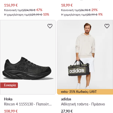
Τρέχουσα τιμή
Τρέχουσα τιμή
116,99
€
18,99
€
Κανονική τιμή
224,90 €
-47%
Κανονική τιμή
26,90 €
-29%
Η χαμηλότερη τιμή
129,99 €
-10%
Η χαμηλότερη τιμή
20,99 €
-9%
Ευκαιρία
extra -35% Κωδικός: LAST
Hoka
adidas
Rincon 4 1155130 · Παπούτσια για Τρέξιμο
Αθλητική τσάντα · Πράσινο
Τρέχουσα τιμή
108,99
€
27,90
€