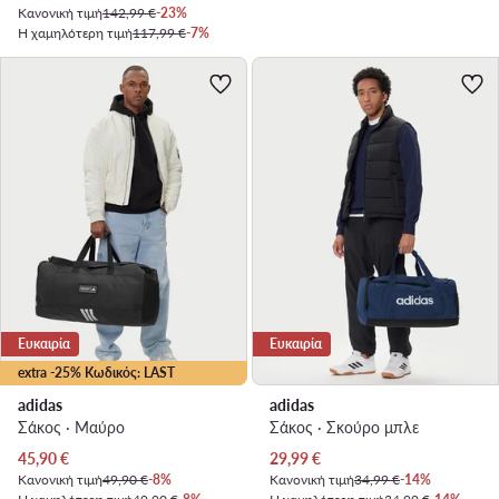
Κανονική τιμή
142,99 €
-23%
Η χαμηλότερη τιμή
117,99 €
-7%
Ευκαιρία
Ευκαιρία
extra -25% Κωδικός: LAST
adidas
adidas
Σάκος · Μαύρο
Σάκος · Σκούρο μπλε
Τρέχουσα τιμή
Τρέχουσα τιμή
45,90
€
29,99
€
Κανονική τιμή
49,90 €
-8%
Κανονική τιμή
34,99 €
-14%