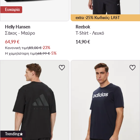
Ευκαιρία
extra -25% Κωδικός: LAST
Helly Hansen
Reebok
Σάκος · Μαύρο
T-Shirt · Λευκό
Τρέχουσα τιμή
64,99
€
14,90
€
Κανονική τιμή
85,00 €
-23%
Η χαμηλότερη τιμή
68,99 €
-5%
Trending