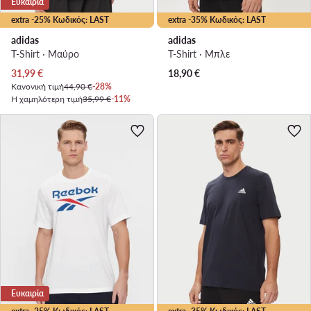
Ευκαιρία
extra -25% Κωδικός: LAST
extra -35% Κωδικός: LAST
adidas
adidas
T-Shirt · Μαύρο
T-Shirt · Μπλε
Τρέχουσα τιμή
31,99
€
18,90
€
Κανονική τιμή
44,90 €
-28%
Η χαμηλότερη τιμή
35,99 €
-11%
Ευκαιρία