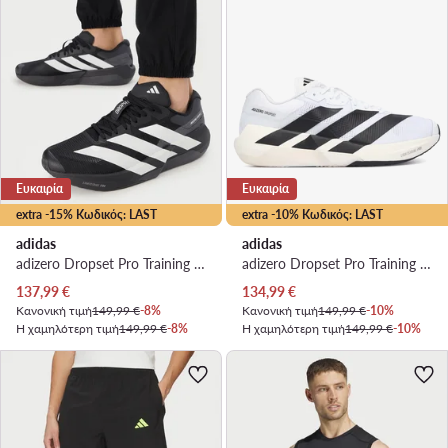
Ευκαιρία
Ευκαιρία
extra -15% Κωδικός: LAST
extra -10% Κωδικός: LAST
adidas
adidas
adizero Dropset Pro Training Shoes KH6710 · Παπούτσια για Γυμναστήριο
adizero Dropset Pro Training Shoes KK1551 · Παπούτσια για Γυμναστήριο
Τρέχουσα τιμή
Τρέχουσα τιμή
137,99
€
134,99
€
Κανονική τιμή
149,99 €
-8%
Κανονική τιμή
149,99 €
-10%
Η χαμηλότερη τιμή
149,99 €
-8%
Η χαμηλότερη τιμή
149,99 €
-10%