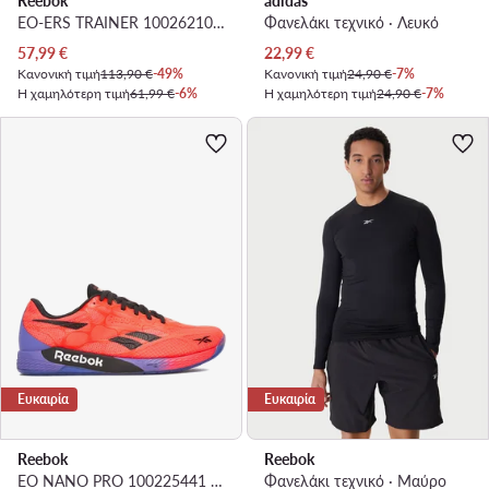
Reebok
adidas
EO-ERS TRAINER 100262101 · Παπούτσια για Γυμναστήριο
Φανελάκι τεχνικό · Λευκό
Τρέχουσα τιμή
Τρέχουσα τιμή
57,99
€
22,99
€
Κανονική τιμή
113,90 €
-49%
Κανονική τιμή
24,90 €
-7%
Η χαμηλότερη τιμή
61,99 €
-6%
Η χαμηλότερη τιμή
24,90 €
-7%
Ευκαιρία
Ευκαιρία
Reebok
Reebok
EO NANO PRO 100225441 · Παπούτσια για Γυμναστήριο
Φανελάκι τεχνικό · Μαύρο