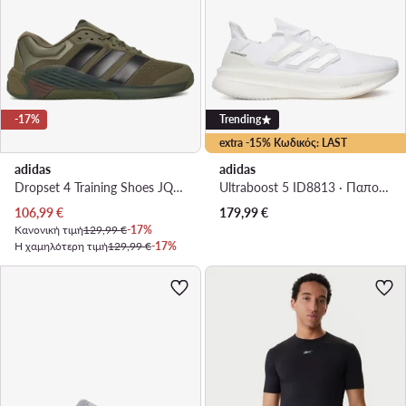
-17%
Trending
extra -15% Κωδικός: LAST
adidas
adidas
Dropset 4 Training Shoes JQ1769 · Παπούτσια για Γυμναστήριο
Ultraboost 5 ID8813 · Παπούτσια για Τρέξιμο
Τρέχουσα τιμή
106,99
€
179,99
€
Κανονική τιμή
129,99 €
-17%
Η χαμηλότερη τιμή
129,99 €
-17%