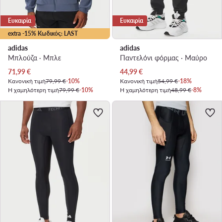
Ευκαιρία
Ευκαιρία
extra -15% Κωδικός: LAST
adidas
adidas
Μπλούζα · Μπλε
Παντελόνι φόρμας · Μαύρο
Τρέχουσα τιμή
Τρέχουσα τιμή
71,99
€
44,99
€
Κανονική τιμή
79,99 €
-10%
Κανονική τιμή
54,99 €
-18%
Η χαμηλότερη τιμή
79,99 €
-10%
Η χαμηλότερη τιμή
48,99 €
-8%