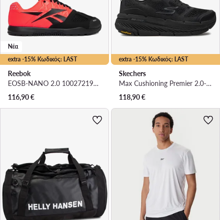
Νέα
extra -15% Κωδικός: LAST
extra -15% Κωδικός: LAST
Reebok
Skechers
EOSB-NANO 2.0 100272195 · Παπούτσια για Γυμναστήριο
Max Cushioning Premier 2.0-Vantage 2.0 220840/BKCC · Αθλητικά
116,90
€
118,90
€