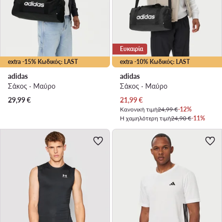
Ευκαιρία
extra -15% Κωδικός: LAST
extra -10% Κωδικός: LAST
adidas
adidas
Σάκος · Μαύρο
Σάκος · Μαύρο
Τρέχουσα τιμή
29,99
€
21,99
€
Κανονική τιμή
24,99 €
-12%
Η χαμηλότερη τιμή
24,90 €
-11%