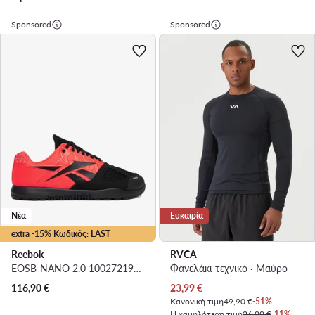
Sponsored
Sponsored
Νέα
Ευκαιρία
extra -15% Κωδικός: LAST
Reebok
RVCA
EOSB-NANO 2.0 100272195 · Παπούτσια για Γυμναστήριο
Φανελάκι τεχνικό · Μαύρο
Τρέχουσα τιμή
116,90
€
23,99
€
Κανονική τιμή
49,90 €
-51%
Η χαμηλότερη τιμή
26,99 €
-11%