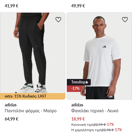
41,99
€
49,99
€
Trending
-17%
extra -15% Κωδικός: LAST
adidas
adidas
Παντελόνι φόρμας · Μαύρο
Φανελάκι τεχνικό · Λευκό
Τρέχουσα τιμή
64,99
€
18,99
€
Κανονική τιμή
22,99 €
-17%
Η χαμηλότερη τιμή
22,90 €
-17%