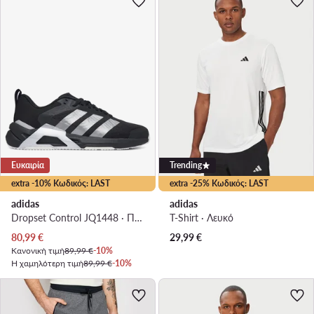
Ευκαιρία
Trending
extra -10% Κωδικός: LAST
extra -25% Κωδικός: LAST
adidas
adidas
Dropset Control JQ1448 · Παπούτσια για Γυμναστήριο
T-Shirt · Λευκό
Τρέχουσα τιμή
80,99
€
29,99
€
Κανονική τιμή
89,99 €
-10%
Η χαμηλότερη τιμή
89,99 €
-10%