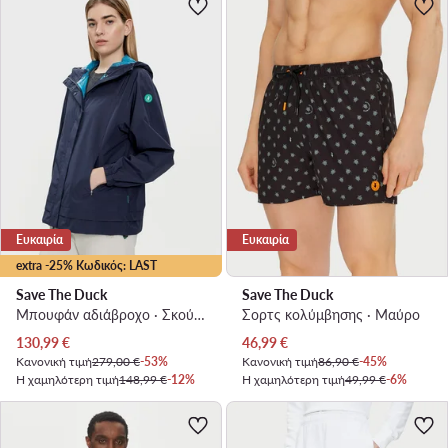
Ευκαιρία
Ευκαιρία
extra -25% Κωδικός: LAST
Save The Duck
Save The Duck
Μπουφάν αδιάβροχο · Σκούρο μπλε
Σορτς κολύμβησης · Μαύρο
Τρέχουσα τιμή
Τρέχουσα τιμή
130,99
€
46,99
€
Κανονική τιμή
279,00 €
-53%
Κανονική τιμή
86,90 €
-45%
Η χαμηλότερη τιμή
148,99 €
-12%
Η χαμηλότερη τιμή
49,99 €
-6%