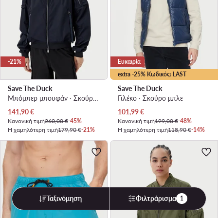
-21%
Ευκαιρία
extra -25% Κωδικός: LAST
Save The Duck
Save The Duck
Μπόμπερ μπουφάν · Σκούρο μπλε
Γιλέκο · Σκούρο μπλε
Τρέχουσα τιμή
Τρέχουσα τιμή
141,90
€
101,99
€
Κανονική τιμή
260,00 €
-45%
Κανονική τιμή
199,00 €
-48%
Η χαμηλότερη τιμή
179,90 €
-21%
Η χαμηλότερη τιμή
118,90 €
-14%
Ταξινόμηση
Φιλτράρισμα
1