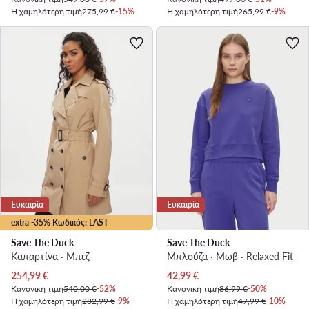
Η χαμηλότερη τιμή
275,99 €
-15%
Η χαμηλότερη τιμή
265,99 €
-9%
Ευκαιρία
Ευκαιρία
extra -35% Κωδικός: LAST
Save The Duck
Save The Duck
Καπαρτίνα · Μπεζ
Μπλούζα · Μωβ · Relaxed Fit
Τρέχουσα τιμή
Τρέχουσα τιμή
254,99
€
42,99
€
Κανονική τιμή
540,00 €
-52%
Κανονική τιμή
86,99 €
-50%
Η χαμηλότερη τιμή
282,99 €
-9%
Η χαμηλότερη τιμή
47,99 €
-10%