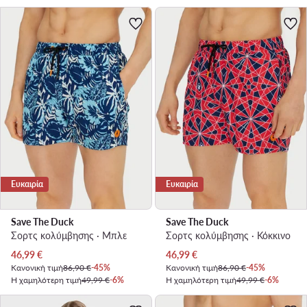
Ευκαιρία
Ευκαιρία
Save The Duck
Save The Duck
Σορτς κολύμβησης · Μπλε
Σορτς κολύμβησης · Κόκκινο
Τρέχουσα τιμή
Τρέχουσα τιμή
46,99
€
46,99
€
Κανονική τιμή
86,90 €
-45%
Κανονική τιμή
86,90 €
-45%
Η χαμηλότερη τιμή
49,99 €
-6%
Η χαμηλότερη τιμή
49,99 €
-6%