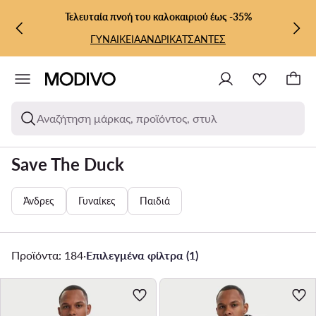
ΜΕΤΆΒΑΣΗ ΣΤΟ ΚΎΡΙΟ ΠΕΡΙΕΧΌΜΕΝΟ
ΜΕΤΆΒΑΣΗ ΣΤΗΝ ΑΝΑΖΉΤΗΣΗ
Τελευταία πνοή του καλοκαιριού έως -35%
ΓΥΝΑΙΚΕΙΑ
ΑΝΔΡΙΚΑ
ΤΣΑΝΤΕΣ
Αναζήτηση μάρκας, προϊόντος, στυλ
Save The Duck
Άνδρες
Γυναίκες
Παιδιά
Προϊόντα: 184
·
Επιλεγμένα φίλτρα (1)