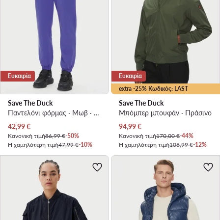
Ευκαιρία
Ευκαιρία
extra -25% Κωδικός: LAST
Save The Duck
Save The Duck
Παντελόνι φόρμας · Μωβ · Regular Fit
Μπόμπερ μπουφάν · Πράσινο
Τρέχουσα τιμή
Τρέχουσα τιμή
42,99
€
94,99
€
Κανονική τιμή
86,99 €
-50%
Κανονική τιμή
170,00 €
-44%
Η χαμηλότερη τιμή
47,99 €
-10%
Η χαμηλότερη τιμή
108,99 €
-12%