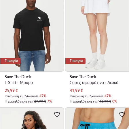
Ευκαιρία
Ευκαιρία
Save The Duck
Save The Duck
T-Shirt · Μαύρο
Σορτς υφασμάτινο · Λευκό
Τρέχουσα τιμή
Τρέχουσα τιμή
25,99
€
41,99
€
Κανονική τιμή
49,90 €
-47%
Κανονική τιμή
79,99 €
-47%
Η χαμηλότερη τιμή
27,99 €
-7%
Η χαμηλότερη τιμή
45,99 €
-8%