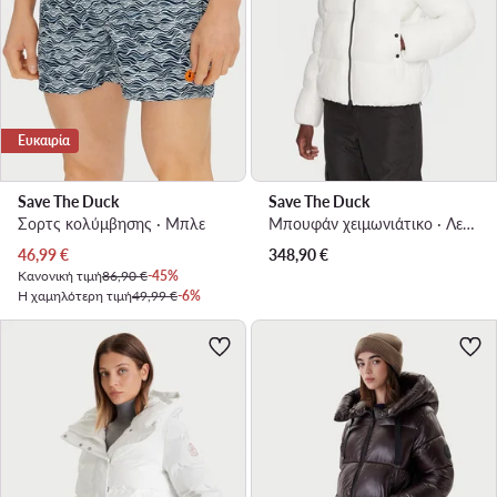
Ευκαιρία
Save The Duck
Save The Duck
Σορτς κολύμβησης · Μπλε
Μπουφάν χειμωνιάτικο · Λευκό
Τρέχουσα τιμή
46,99
€
348,90
€
Κανονική τιμή
86,90 €
-45%
Η χαμηλότερη τιμή
49,99 €
-6%