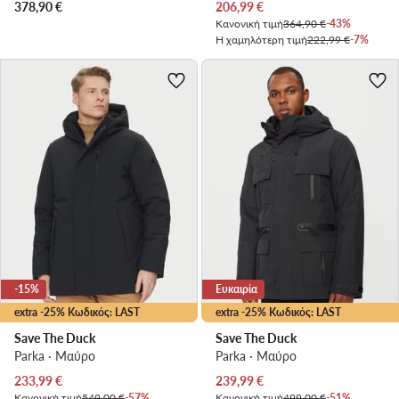
Τρέχουσα τιμή
378,90
€
206,99
€
Κανονική τιμή
364,90 €
-43%
Η χαμηλότερη τιμή
222,99 €
-7%
-15%
Ευκαιρία
extra -25% Κωδικός: LAST
extra -25% Κωδικός: LAST
Save The Duck
Save The Duck
Parka · Μαύρο
Parka · Μαύρο
Τρέχουσα τιμή
Τρέχουσα τιμή
233,99
€
239,99
€
Κανονική τιμή
549,00 €
-57%
Κανονική τιμή
499,00 €
-51%