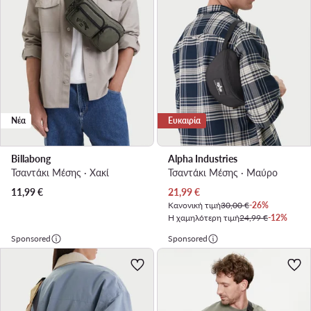
Νέα
Ευκαιρία
Billabong
Alpha Industries
Τσαντάκι Μέσης · Χακί
Τσαντάκι Μέσης · Μαύρο
Τρέχουσα τιμή
11,99
€
21,99
€
Κανονική τιμή
30,00 €
-26%
Η χαμηλότερη τιμή
24,99 €
-12%
Sponsored
Sponsored