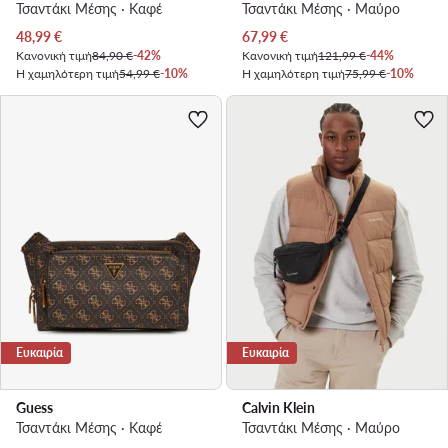
Τσαντάκι Μέσης · Καφέ
Τσαντάκι Μέσης · Μαύρο
Τρέχουσα τιμή
Τρέχουσα τιμή
48,99
€
67,99
€
Κανονική τιμή
84,90 €
-42%
Κανονική τιμή
121,99 €
-44%
Η χαμηλότερη τιμή
54,99 €
-10%
Η χαμηλότερη τιμή
75,99 €
-10%
Ευκαιρία
Ευκαιρία
Guess
Calvin Klein
Τσαντάκι Μέσης · Καφέ
Τσαντάκι Μέσης · Μαύρο