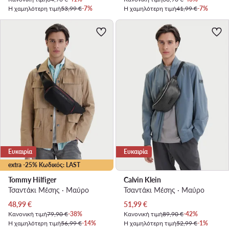
Η χαμηλότερη τιμή
53,99 €
-7%
Η χαμηλότερη τιμή
41,99 €
-7%
Ευκαιρία
Ευκαιρία
extra -25% Κωδικός: LAST
Tommy Hilfiger
Calvin Klein
Τσαντάκι Μέσης · Μαύρο
Τσαντάκι Μέσης · Μαύρο
Τρέχουσα τιμή
Τρέχουσα τιμή
48,99
€
51,99
€
Κανονική τιμή
79,90 €
-38%
Κανονική τιμή
89,90 €
-42%
Η χαμηλότερη τιμή
56,99 €
-14%
Η χαμηλότερη τιμή
52,99 €
-1%