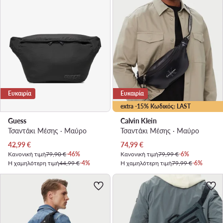
Ευκαιρία
Ευκαιρία
extra -15% Κωδικός: LAST
Guess
Calvin Klein
Τσαντάκι Μέσης · Μαύρο
Τσαντάκι Μέσης · Μαύρο
Τρέχουσα τιμή
Τρέχουσα τιμή
42,99
€
74,99
€
Κανονική τιμή
79,90 €
-46%
Κανονική τιμή
79,99 €
-6%
Η χαμηλότερη τιμή
44,99 €
-4%
Η χαμηλότερη τιμή
79,99 €
-6%