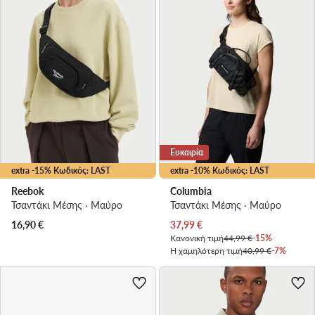
Ευκαιρία
extra -15% Κωδικός: LAST
extra -10% Κωδικός: LAST
Reebok
Columbia
Τσαντάκι Μέσης · Μαύρο
Τσαντάκι Μέσης · Μαύρο
Τρέχουσα τιμή
16,90
€
37,99
€
Κανονική τιμή
44,99 €
-15%
Η χαμηλότερη τιμή
40,99 €
-7%