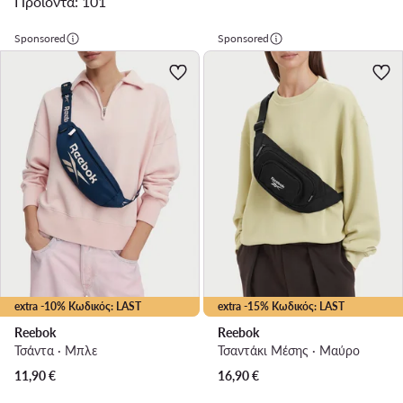
Προϊόντα: 101
Sponsored
Sponsored
extra -10% Κωδικός: LAST
extra -15% Κωδικός: LAST
Reebok
Reebok
Τσάντα · Μπλε
Τσαντάκι Μέσης · Μαύρο
11,90
€
16,90
€