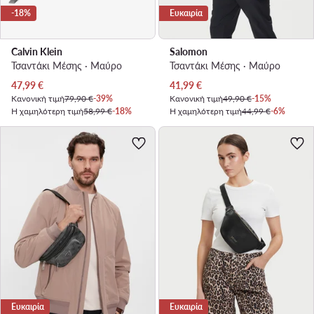
-18%
Ευκαιρία
Calvin Klein
Salomon
Τσαντάκι Μέσης · Μαύρο
Τσαντάκι Μέσης · Μαύρο
Τρέχουσα τιμή
Τρέχουσα τιμή
47,99
€
41,99
€
Κανονική τιμή
79,90 €
-39%
Κανονική τιμή
49,90 €
-15%
Η χαμηλότερη τιμή
58,99 €
-18%
Η χαμηλότερη τιμή
44,99 €
-6%
Ευκαιρία
Ευκαιρία