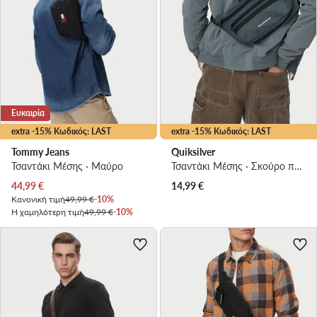
Ευκαιρία
extra -15% Κωδικός: LAST
extra -15% Κωδικός: LAST
Tommy Jeans
Quiksilver
Τσαντάκι Μέσης · Μαύρο
Τσαντάκι Μέσης · Σκούρο πράσινο
Τρέχουσα τιμή
44,99
€
14,99
€
Κανονική τιμή
49,99 €
-10%
Η χαμηλότερη τιμή
49,99 €
-10%