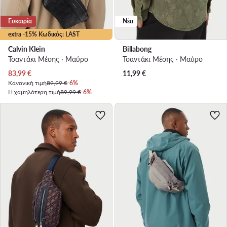
Ευκαιρία
Νέα
extra -15% Κωδικός: LAST
Calvin Klein
Billabong
Τσαντάκι Μέσης · Μαύρο
Τσαντάκι Μέσης · Μαύρο
Τρέχουσα τιμή
83,99
€
11,99
€
Κανονική τιμή
89,99 €
-6%
Η χαμηλότερη τιμή
89,99 €
-6%