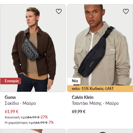
Ευκαιρία
Νέα
extra -15% Κωδικός: LAST
Guess
Calvin Klein
Σακίδιο · Μαύρο
Τσαντάκι Μέσης · Μαύρο
Τρέχουσα τιμή
61,99
€
69,99
€
Κανονική τιμή
84,99 €
-27%
Η χαμηλότερη τιμή
66,99 €
-7%