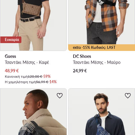
Ευκαιρία
extra -15% Κωδικός: LAST
Guess
DC Shoes
Τσαντάκι Μέσης · Καφέ
Τσαντάκι Μέσης · Μαύρο
Τρέχουσα τιμή
48,99
€
24,99
€
Κανονική τιμή
120,00 €
-59%
Η χαμηλότερη τιμή
56,99 €
-14%