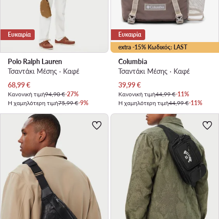
Ευκαιρία
Ευκαιρία
extra -15% Κωδικός: LAST
Polo Ralph Lauren
Columbia
Τσαντάκι Μέσης · Καφέ
Τσαντάκι Μέσης · Καφέ
Τρέχουσα τιμή
Τρέχουσα τιμή
68,99
€
39,99
€
Κανονική τιμή
94,90 €
-27%
Κανονική τιμή
44,99 €
-11%
Η χαμηλότερη τιμή
75,99 €
-9%
Η χαμηλότερη τιμή
44,99 €
-11%