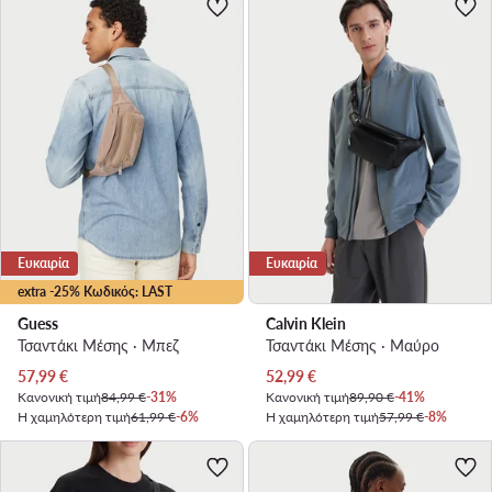
Ευκαιρία
Ευκαιρία
extra -25% Κωδικός: LAST
Guess
Calvin Klein
Τσαντάκι Μέσης · Μπεζ
Τσαντάκι Μέσης · Μαύρο
Τρέχουσα τιμή
Τρέχουσα τιμή
57,99
€
52,99
€
Κανονική τιμή
84,99 €
-31%
Κανονική τιμή
89,90 €
-41%
Η χαμηλότερη τιμή
61,99 €
-6%
Η χαμηλότερη τιμή
57,99 €
-8%