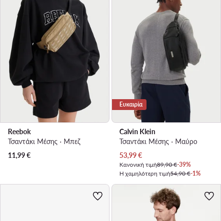
Ευκαιρία
Reebok
Calvin Klein
Τσαντάκι Μέσης · Μπεζ
Τσαντάκι Μέσης · Μαύρο
Τρέχουσα τιμή
11,99
€
53,99
€
Κανονική τιμή
89,90 €
-39%
Η χαμηλότερη τιμή
54,90 €
-1%