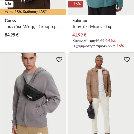
Νέα
-16%
extra -15% Κωδικός: LAST
Guess
Salomon
Τσαντάκι Μέσης · Σκούρο μπλε
Τσαντάκι Μέσης · Γκρι
Τρέχουσα τιμή
84,99
€
41,99
€
Κανονική τιμή
49,99 €
-16%
Η χαμηλότερη τιμή
49,99 €
-16%