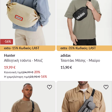
-16%
extra -15% Κωδικός: LAST
extra -35% Κωδικός: LAST
Hunter
adidas
Αθλητική τσάντα · Μπεζ
Τσαντάκι Μέσης · Μαύρο
Τρέχουσα τιμή
19,99
€
15,90
€
Κανονική τιμή
24,99 €
-20%
Η χαμηλότερη τιμή
23,90 €
-16%