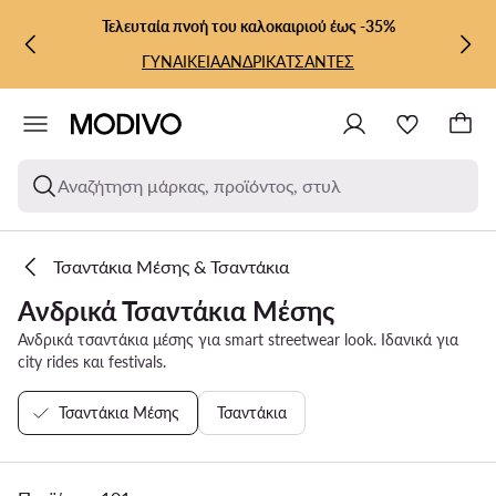
ΜΕΤΆΒΑΣΗ ΣΤΟ ΚΎΡΙΟ ΠΕΡΙΕΧΌΜΕΝΟ
ΜΕΤΆΒΑΣΗ ΣΤΗΝ ΑΝΑΖΉΤΗΣΗ
Τελευταία πνοή του καλοκαιριού έως -35%
ΓΥΝΑΙΚΕΙΑ
ΑΝΔΡΙΚΑ
ΤΣΑΝΤΕΣ
Αναζήτηση μάρκας, προϊόντος, στυλ
Τσαντάκια Μέσης & Τσαντάκια
Ανδρικά Τσαντάκια Μέσης
Ανδρικά τσαντάκια μέσης για smart streetwear look. Ιδανικά για
city rides και festivals.
Τσαντάκια Μέσης
Τσαντάκια