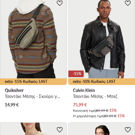
-15%
extra -15% Κωδικός: LAST
extra -10% Κωδικός: LAST
Quiksilver
Calvin Klein
Τσαντάκι Μέσης · Σκούρο γκρι
Τσαντάκι Μέσης · Μπεζ
Τρέχουσα τιμή
14,99
€
75,99
€
Κανονική τιμή
89,99 €
-15%
Η χαμηλότερη τιμή
89,99 €
-15%