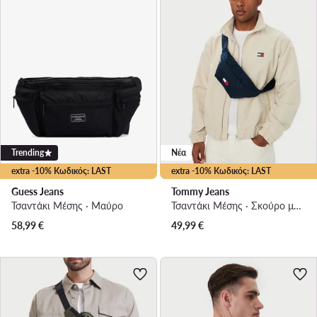
Trending
Νέα
extra -10% Κωδικός: LAST
extra -10% Κωδικός: LAST
Guess Jeans
Tommy Jeans
Τσαντάκι Μέσης · Μαύρο
Τσαντάκι Μέσης · Σκούρο μπλε
58,99
€
49,99
€