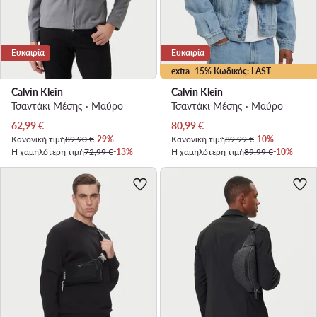
Ευκαιρία
Ευκαιρία
extra -15% Κωδικός: LAST
Calvin Klein
Calvin Klein
Τσαντάκι Μέσης · Μαύρο
Τσαντάκι Μέσης · Μαύρο
Τρέχουσα τιμή
Τρέχουσα τιμή
62,99
€
80,99
€
Κανονική τιμή
89,90 €
-29%
Κανονική τιμή
89,99 €
-10%
Η χαμηλότερη τιμή
72,99 €
-13%
Η χαμηλότερη τιμή
89,99 €
-10%