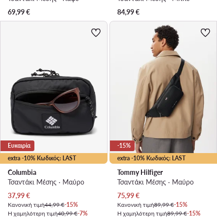
69,99
€
84,99
€
Ευκαιρία
-15%
extra -10% Κωδικός: LAST
extra -10% Κωδικός: LAST
Columbia
Tommy Hilfiger
Τσαντάκι Μέσης · Μαύρο
Τσαντάκι Μέσης · Μαύρο
Τρέχουσα τιμή
Τρέχουσα τιμή
37,99
€
75,99
€
Κανονική τιμή
44,99 €
-15%
Κανονική τιμή
89,99 €
-15%
Η χαμηλότερη τιμή
40,99 €
-7%
Η χαμηλότερη τιμή
89,99 €
-15%