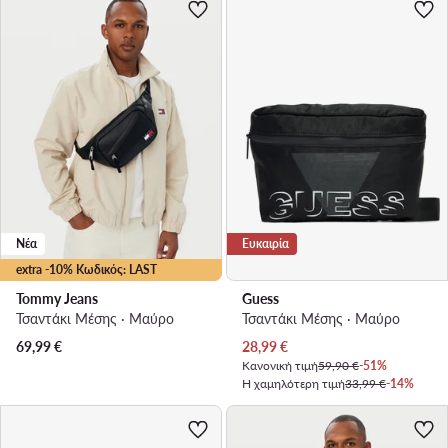
Νέα
Ευκαιρία
extra -10% Κωδικός: LAST
Tommy Jeans
Guess
Τσαντάκι Μέσης · Μαύρο
Τσαντάκι Μέσης · Μαύρο
Τρέχουσα τιμή
69,99
€
28,99
€
Κανονική τιμή
59,90 €
-51%
Η χαμηλότερη τιμή
33,99 €
-14%