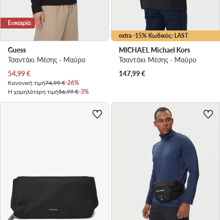
Ευκαιρία
extra -15% Κωδικός: LAST
Guess
MICHAEL Michael Kors
Τσαντάκι Μέσης · Μαύρο
Τσαντάκι Μέσης · Μαύρο
Τρέχουσα τιμή
54,99
€
147,99
€
Κανονική τιμή
74,99 €
-26%
Η χαμηλότερη τιμή
56,99 €
-3%