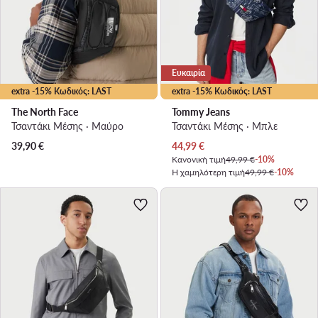
Ευκαιρία
extra -15% Κωδικός: LAST
extra -15% Κωδικός: LAST
The North Face
Tommy Jeans
Τσαντάκι Μέσης · Μαύρο
Τσαντάκι Μέσης · Μπλε
Τρέχουσα τιμή
39,90
€
44,99
€
Κανονική τιμή
49,99 €
-10%
Η χαμηλότερη τιμή
49,99 €
-10%