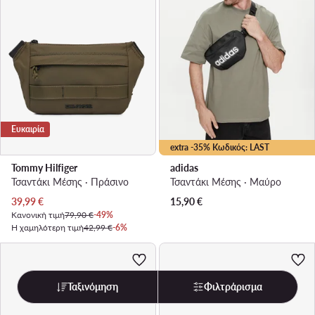
Ευκαιρία
extra -35% Κωδικός: LAST
Tommy Hilfiger
adidas
Τσαντάκι Μέσης · Πράσινο
Τσαντάκι Μέσης · Μαύρο
Τρέχουσα τιμή
39,99
€
15,90
€
Κανονική τιμή
79,90 €
-49%
Η χαμηλότερη τιμή
42,99 €
-6%
Ταξινόμηση
Φιλτράρισμα