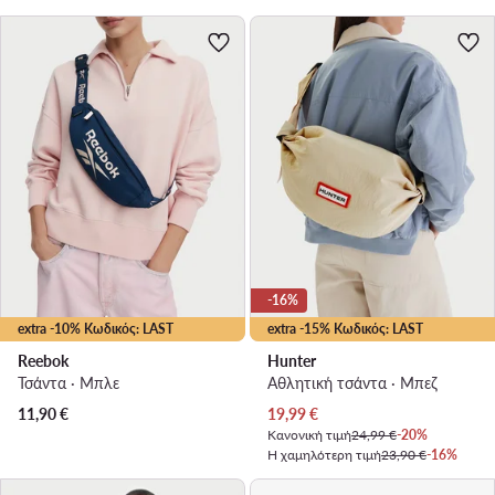
-16%
extra -10% Κωδικός: LAST
extra -15% Κωδικός: LAST
Reebok
Hunter
Τσάντα · Μπλε
Αθλητική τσάντα · Μπεζ
Τρέχουσα τιμή
11,90
€
19,99
€
Κανονική τιμή
24,99 €
-20%
Η χαμηλότερη τιμή
23,90 €
-16%