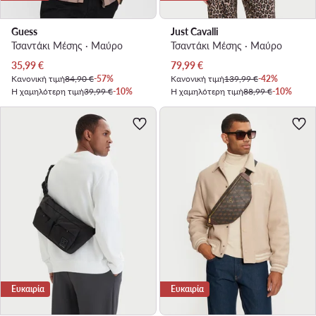
Guess
Just Cavalli
Τσαντάκι Μέσης · Μαύρο
Τσαντάκι Μέσης · Μαύρο
Τρέχουσα τιμή
Τρέχουσα τιμή
35,99
€
79,99
€
Κανονική τιμή
84,90 €
-57%
Κανονική τιμή
139,99 €
-42%
Η χαμηλότερη τιμή
39,99 €
-10%
Η χαμηλότερη τιμή
88,99 €
-10%
Ευκαιρία
Ευκαιρία