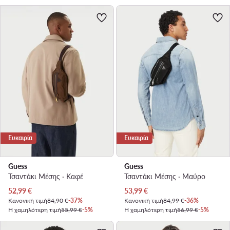
Ευκαιρία
Ευκαιρία
Guess
Guess
Τσαντάκι Μέσης · Καφέ
Τσαντάκι Μέσης · Μαύρο
Τρέχουσα τιμή
Τρέχουσα τιμή
52,99
€
53,99
€
Κανονική τιμή
84,90 €
-37%
Κανονική τιμή
84,99 €
-36%
Η χαμηλότερη τιμή
55,99 €
-5%
Η χαμηλότερη τιμή
56,99 €
-5%