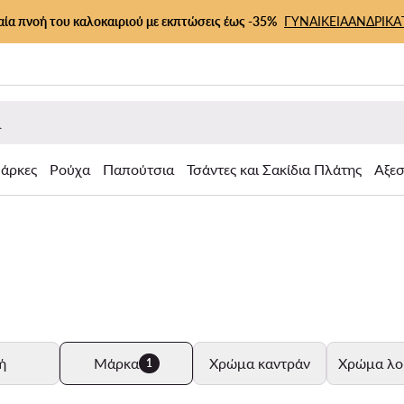
αία πνοή του καλοκαιριού με εκπτώσεις έως -35%
ΓΥΝΑΙΚΕΙΑ
ΑΝΔΡΙΚΑ
άρκες
Ρούχα
Παπούτσια
Τσάντες και Σακίδια Πλάτης
Αξε
ή
Μάρκα
Χρώμα καντράν
Χρώμα λο
1