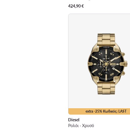
424,90
€
extra -25% Κωδικός: LAST
Diesel
Ρολόι · Χρυσό