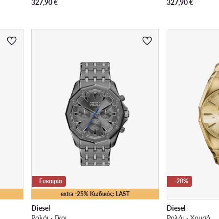
327,90
€
327,90
€
Ευκαιρία
-20%
extra -25% Κωδικός: LAST
Diesel
Diesel
Ρολόι · Γκρι
Ρολόι · Χρυσό