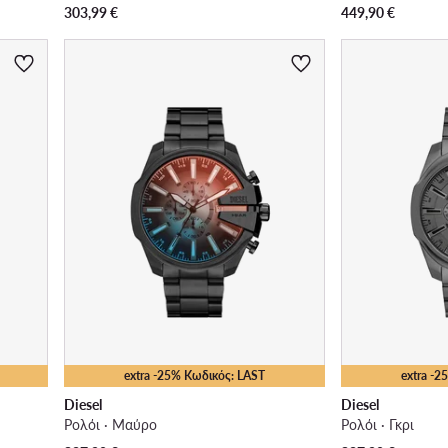
303,99
€
449,90
€
extra -25% Κωδικός: LAST
extra -
Diesel
Diesel
Ρολόι · Μαύρο
Ρολόι · Γκρι