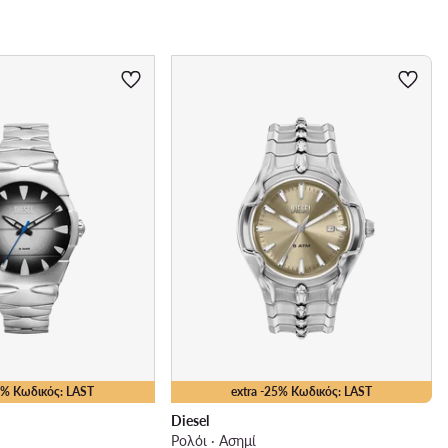
Λουράκι - υλικό
25% Κωδικός: LAST
extra -25% Κωδικός: LAST
Diesel
Ρολόι · Ασημί