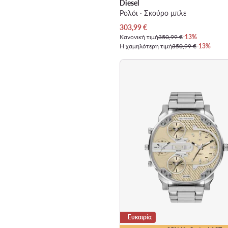
Diesel
Ρολόι · Σκούρο μπλε
Τρέχουσα τιμή
303,99
€
Κανονική τιμή
350,99 €
-13%
Η χαμηλότερη τιμή
350,99 €
-13%
Ευκαιρία