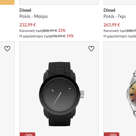
Diesel
Diesel
Ρολόι · Μαύρο
Ρολόι · Γκρι
Τρέχουσα τιμή
Τρέχουσα τιμή
232,99
€
263,99
€
Κανονική τιμή
303,99 €
-23%
Κανονική τιμή
330,9
Η χαμηλότερη τιμή
270,99 €
-14%
Η χαμηλότερη τιμή
-24%
-39%