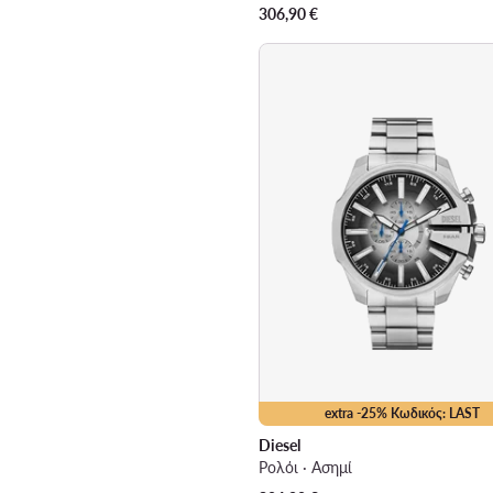
306,90
€
extra -25% Κωδικός: LAST
Diesel
Ρολόι · Ασημί