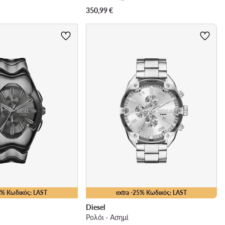
350,99
€
25% Κωδικός: LAST
extra -25% Κωδικός: LAST
Diesel
Ρολόι · Ασημί