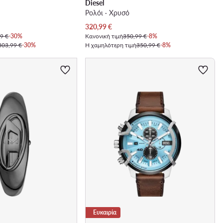
Diesel
Ρολόι · Χρυσό
Τρέχουσα τιμή
320,99
€
9 €
-30%
Κανονική τιμή
350,99 €
-8%
303,99 €
-30%
Η χαμηλότερη τιμή
350,99 €
-8%
Ευκαιρία