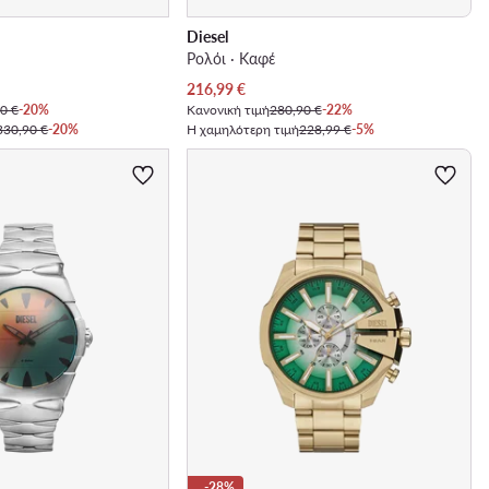
Diesel
Ρολόι · Καφέ
Τρέχουσα τιμή
216,99
€
0 €
-20%
Κανονική τιμή
280,90 €
-22%
330,90 €
-20%
Η χαμηλότερη τιμή
228,99 €
-5%
-28%