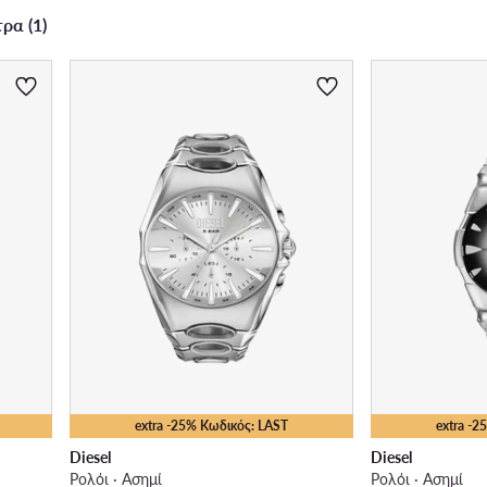
Είδος μηχανισμού
ρα (1)
extra -25% Κωδικός: LAST
extra -
Diesel
Diesel
Ρολόι · Ασημί
Ρολόι · Ασημί