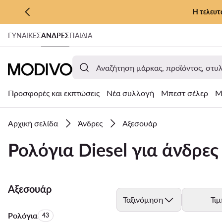
Η τελευτ
ΜΕΤΆΒΑΣΗ ΣΤΟ ΚΎΡΙΟ ΠΕΡΙΕΧΌΜΕΝΟ
ΓΥΝΑΊΚΕΣ
ΑΝΔΡΕΣ
ΠΑΙΔΙΑ
ΜΕΤΆΒΑΣΗ ΣΤΗΝ ΑΝΑΖΉΤΗΣΗ
Προσφορές και εκπτώσεις
Νέα συλλογή
Μπεστ σέλερ
Μ
Αρχική σελίδα
Άνδρες
Αξεσουάρ
Ρολόγια Diesel για άνδρες
Αξεσουάρ
Ταξινόμηση
Τιμ
Ρολόγια
Αριθμός προϊόντων:
43