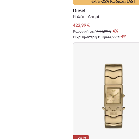
extra -25% Κωδικός: LAST
Diesel
Ρολόι · Ασημί
Τρέχουσα τιμή
423,99
€
Κανονική τιμή
444,99 €
-4%
Η χαμηλότερη τιμή
444,99 €
-4%
-30%