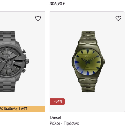
306,90
€
-34%
25% Κωδικός: LAST
Diesel
Ρολόι · Πράσινο