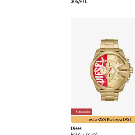
306,90
€
Ευκαιρία
extra -25% Κωδικός: LAST
Diesel
Ρολόι · Χρυσό