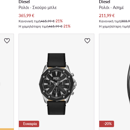
Diesel
Diesel
Ρολόι · Σκούρο μπλε
Ρολόι · Ασημί
Τρέχουσα τιμή
Τρέχουσα τιμή
365,99
€
211,99
€
Κανονική τιμή
465,99 €
-21%
Κανονική τιμή
303,9
Η χαμηλότερη τιμή
465,99 €
-21%
Η χαμηλότερη τιμή
Ευκαιρία
-20%