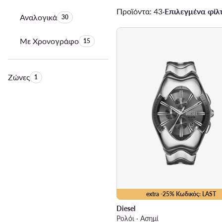
Προϊόντα: 43
·
Επιλεγμένα φίλτ
Αναλογικά
Αριθμός προϊόντων:
30
Με Χρονογράφο
Αριθμός προϊόντων:
15
Ζώνες
Αριθμός προϊόντων:
1
extra -25% Κωδικός: LAST
Diesel
Ρολόι · Ασημί