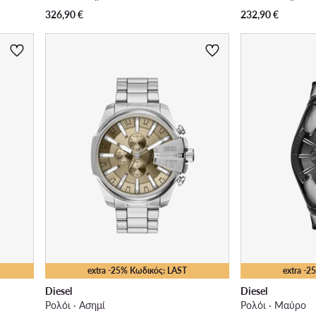
326,90
€
232,90
€
extra -25% Κωδικός: LAST
extra -
Diesel
Diesel
Ρολόι · Ασημί
Ρολόι · Μαύρο