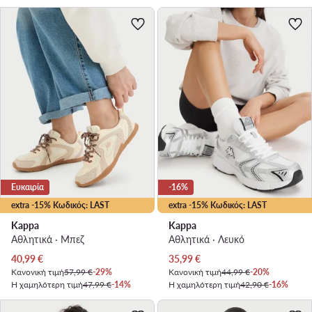
Ευκαιρία
-16%
extra -15% Κωδικός: LAST
extra -15% Κωδικός: LAST
Kappa
Kappa
Αθλητικά · Μπεζ
Αθλητικά · Λευκό
Τρέχουσα τιμή
Τρέχουσα τιμή
40,99
€
35,99
€
Κανονική τιμή
57,99 €
-29%
Κανονική τιμή
44,99 €
-20%
Η χαμηλότερη τιμή
47,99 €
-14%
Η χαμηλότερη τιμή
42,90 €
-16%