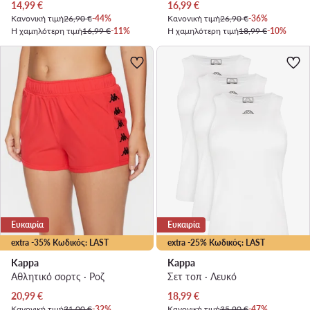
Τρέχουσα τιμή
Τρέχουσα τιμή
14,99
€
16,99
€
Κανονική τιμή
26,90 €
-44%
Κανονική τιμή
26,90 €
-36%
Η χαμηλότερη τιμή
16,99 €
-11%
Η χαμηλότερη τιμή
18,99 €
-10%
Ευκαιρία
Ευκαιρία
extra -35% Κωδικός: LAST
extra -25% Κωδικός: LAST
Kappa
Kappa
Αθλητικό σορτς · Ροζ
Σετ τοπ · Λευκό
Τρέχουσα τιμή
Τρέχουσα τιμή
20,99
€
18,99
€
Κανονική τιμή
31,00 €
-32%
Κανονική τιμή
35,90 €
-47%