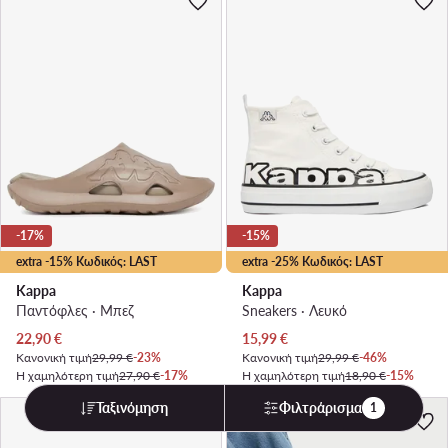
-17%
-15%
extra -15% Κωδικός: LAST
extra -25% Κωδικός: LAST
Kappa
Kappa
Παντόφλες · Μπεζ
Sneakers · Λευκό
Τρέχουσα τιμή
Τρέχουσα τιμή
22,90
€
15,99
€
Κανονική τιμή
29,99 €
-23%
Κανονική τιμή
29,99 €
-46%
Η χαμηλότερη τιμή
27,90 €
-17%
Η χαμηλότερη τιμή
18,90 €
-15%
Ταξινόμηση
Φιλτράρισμα
1