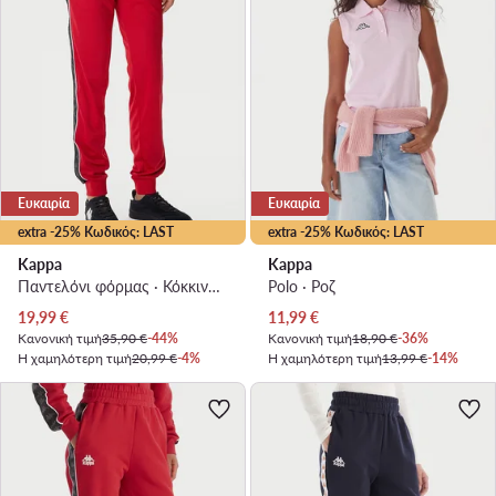
Ευκαιρία
Ευκαιρία
extra -25% Κωδικός: LAST
extra -25% Κωδικός: LAST
Kappa
Kappa
Παντελόνι φόρμας · Κόκκινο · Slim Fit
Polo · Ροζ
Τρέχουσα τιμή
Τρέχουσα τιμή
19,99
€
11,99
€
Κανονική τιμή
35,90 €
-44%
Κανονική τιμή
18,90 €
-36%
Η χαμηλότερη τιμή
20,99 €
-4%
Η χαμηλότερη τιμή
13,99 €
-14%