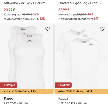
Μπλούζα · Λευκό · Oversize
Παντελόνι φόρμας · Εκρού · Regular Fit
Τρέχουσα τιμή
Τρέχουσα τιμή
20,99
€
32,99
€
Κανονική τιμή
43,90 €
-52%
Κανονική τιμή
59,90 €
-44%
Η χαμηλότερη τιμή
23,99 €
-12%
Η χαμηλότερη τιμή
35,99 €
-8%
Ευκαιρία
Ευκαιρία
extra -25% Κωδικός: LAST
extra -25% Κωδικός: LAST
Kappa
Kappa
Σετ τοπ · Λευκό
Σετ t-shirts · Λευκό