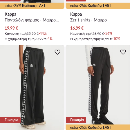
extra -25% Κωδικός: LAST
extra -25% Κωδικός: LAST
Kappa
Kappa
Παντελόνι φόρμας · Μαύρο · Slim Fit
Σετ t-shirts · Μαύρο
Τρέχουσα τιμή
Τρέχουσα τιμή
19,99
€
16,99
€
Κανονική τιμή
35,90 €
-44%
Κανονική τιμή
26,90 €
-36%
Η χαμηλότερη τιμή
20,99 €
-4%
Η χαμηλότερη τιμή
18,99 €
-10%
Ευκαιρία
Ευκαιρία
extra -25% Κωδικός: LAST