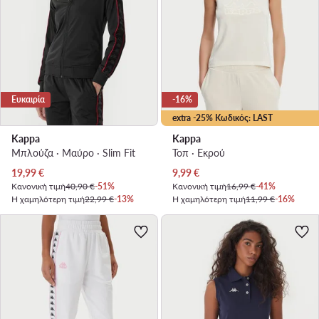
Ευκαιρία
-16%
extra -25% Κωδικός: LAST
Kappa
Kappa
Μπλούζα · Μαύρο · Slim Fit
Τοπ · Εκρού
Τρέχουσα τιμή
Τρέχουσα τιμή
19,99
€
9,99
€
Κανονική τιμή
40,90 €
-51%
Κανονική τιμή
16,99 €
-41%
Η χαμηλότερη τιμή
22,99 €
-13%
Η χαμηλότερη τιμή
11,99 €
-16%