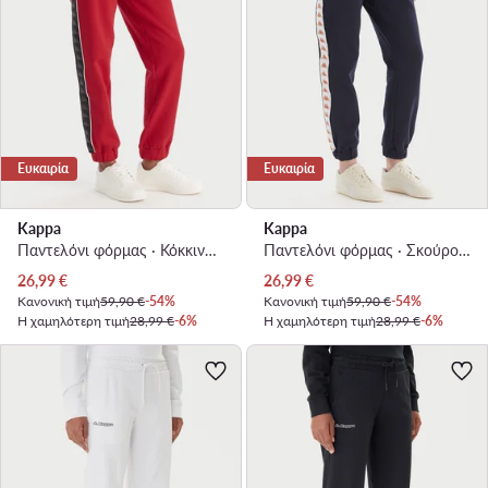
Ευκαιρία
Ευκαιρία
Kappa
Kappa
Παντελόνι φόρμας · Κόκκινο · Regular Fit
Παντελόνι φόρμας · Σκούρο μπλε · Regular Fit
Τρέχουσα τιμή
Τρέχουσα τιμή
26,99
€
26,99
€
Κανονική τιμή
59,90 €
-54%
Κανονική τιμή
59,90 €
-54%
Η χαμηλότερη τιμή
28,99 €
-6%
Η χαμηλότερη τιμή
28,99 €
-6%