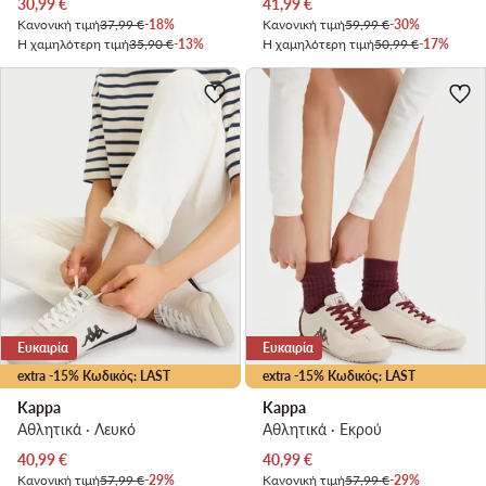
Τρέχουσα τιμή
Τρέχουσα τιμή
30,99
€
41,99
€
Κανονική τιμή
37,99 €
-18%
Κανονική τιμή
59,99 €
-30%
Η χαμηλότερη τιμή
35,90 €
-13%
Η χαμηλότερη τιμή
50,99 €
-17%
Ευκαιρία
Ευκαιρία
extra -15% Κωδικός: LAST
extra -15% Κωδικός: LAST
Kappa
Kappa
Αθλητικά · Λευκό
Αθλητικά · Εκρού
Τρέχουσα τιμή
Τρέχουσα τιμή
40,99
€
40,99
€
Κανονική τιμή
57,99 €
-29%
Κανονική τιμή
57,99 €
-29%