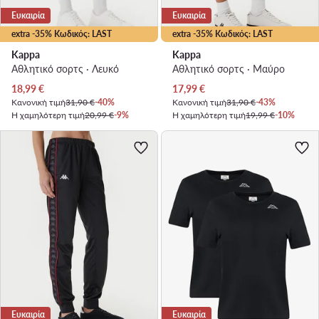
Ευκαιρία
Ευκαιρία
extra -35% Κωδικός: LAST
extra -35% Κωδικός: LAST
Kappa
Kappa
Αθλητικό σορτς · Λευκό
Αθλητικό σορτς · Μαύρο
Τρέχουσα τιμή
Τρέχουσα τιμή
18,99
€
17,99
€
Κανονική τιμή
31,90 €
-40%
Κανονική τιμή
31,90 €
-43%
Η χαμηλότερη τιμή
20,99 €
-9%
Η χαμηλότερη τιμή
19,99 €
-10%
Ευκαιρία
Ευκαιρία