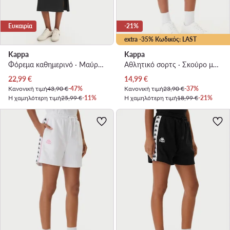
Ευκαιρία
-21%
extra -35% Κωδικός: LAST
Kappa
Kappa
Φόρεμα καθημερινό · Μαύρο · Midi
Αθλητικό σορτς · Σκούρο μπλε
Τρέχουσα τιμή
Τρέχουσα τιμή
22,99
€
14,99
€
Κανονική τιμή
43,90 €
-47%
Κανονική τιμή
23,90 €
-37%
Η χαμηλότερη τιμή
25,99 €
-11%
Η χαμηλότερη τιμή
18,99 €
-21%