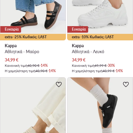
Ευκαιρία
Ευκαιρία
extra -25% Κωδικός: LAST
extra -10% Κωδικός: LAST
Kappa
Kappa
Αθλητικά · Μαύρο
Αθλητικά · Λευκό
Τρέχουσα τιμή
Τρέχουσα τιμή
34,99
€
34,99
€
Κανονική τιμή
40,90 €
-14%
Κανονική τιμή
49,99 €
-30%
Η χαμηλότερη τιμή
40,90 €
-14%
Η χαμηλότερη τιμή
40,99 €
-14%