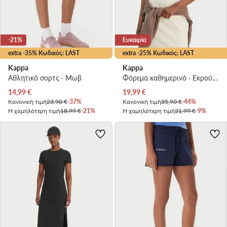
-21%
Ευκαιρία
extra -35% Κωδικός: LAST
extra -25% Κωδικός: LAST
Kappa
Kappa
Αθλητικό σορτς · Μωβ
Φόρεμα καθημερινό · Εκρού · Mini
Τρέχουσα τιμή
Τρέχουσα τιμή
14,99
€
19,99
€
Κανονική τιμή
23,90 €
-37%
Κανονική τιμή
35,90 €
-44%
Η χαμηλότερη τιμή
18,99 €
-21%
Η χαμηλότερη τιμή
21,99 €
-9%