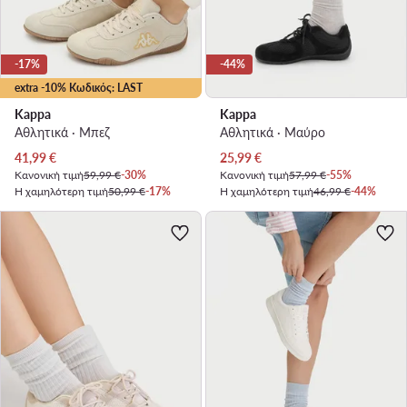
-17%
-44%
extra -10% Κωδικός: LAST
Kappa
Kappa
Αθλητικά · Μπεζ
Αθλητικά · Μαύρο
Τρέχουσα τιμή
Τρέχουσα τιμή
41,99
€
25,99
€
Κανονική τιμή
59,99 €
-30%
Κανονική τιμή
57,99 €
-55%
Η χαμηλότερη τιμή
50,99 €
-17%
Η χαμηλότερη τιμή
46,99 €
-44%