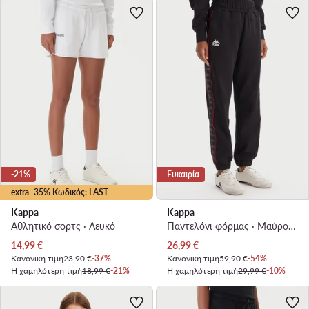
-21%
Ευκαιρία
extra -35% Κωδικός: LAST
Kappa
Kappa
Αθλητικό σορτς · Λευκό
Παντελόνι φόρμας · Μαύρο · Regular Fit
Τρέχουσα τιμή
Τρέχουσα τιμή
14,99
€
26,99
€
Κανονική τιμή
23,90 €
-37%
Κανονική τιμή
59,90 €
-54%
Η χαμηλότερη τιμή
18,99 €
-21%
Η χαμηλότερη τιμή
29,99 €
-10%