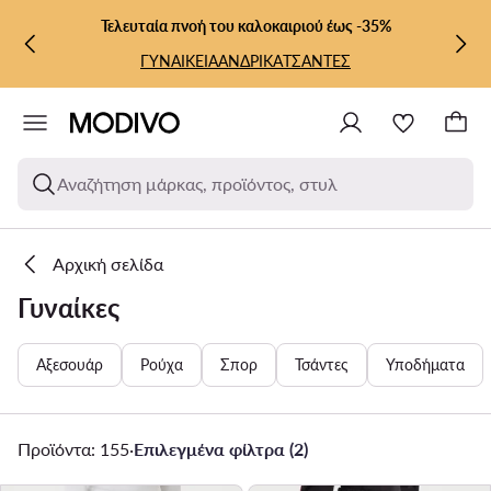
ΜΕΤΆΒΑΣΗ ΣΤΟ ΚΎΡΙΟ ΠΕΡΙΕΧΌΜΕΝΟ
ΜΕΤΆΒΑΣΗ ΣΤΗΝ ΑΝΑΖΉΤΗΣΗ
Τελευταία πνοή του καλοκαιριού έως -35%
ΓΥΝΑΙΚΕΙΑ
ΑΝΔΡΙΚΑ
ΤΣΑΝΤΕΣ
Αναζήτηση μάρκας, προϊόντος, στυλ
Αρχική σελίδα
Γυναίκες
Αξεσουάρ
Ρούχα
Σπορ
Τσάντες
Υποδήματα
Προϊόντα: 155
·
Επιλεγμένα φίλτρα (2)