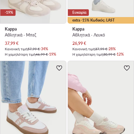
-19%
Ευκαιρία
extra -15% Κωδικός: LAST
Kappa
Kappa
Αθλητικά · Μπεζ
Αθλητικά · Λευκό
Τρέχουσα τιμή
Τρέχουσα τιμή
37,99
€
26,99
€
Κανονική τιμή
57,99 €
-34%
Κανονική τιμή
37,99 €
-28%
Η χαμηλότερη τιμή
46,99 €
-19%
Η χαμηλότερη τιμή
30,99 €
-12%