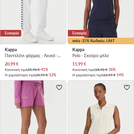
Ευκαιρία
Ευκαιρία
extra -25% Κωδικός: LAST
Kappa
Kappa
Παντελόνι φόρμας · Λευκό · Regular Fit
Polo · Σκούρο μπλε
Τρέχουσα τιμή
Τρέχουσα τιμή
20,99
€
11,99
€
Κανονική τιμή
35,90 €
-41%
Κανονική τιμή
18,90 €
-36%
Η χαμηλότερη τιμή
23,99 €
-12%
Η χαμηλότερη τιμή
13,99 €
-14%