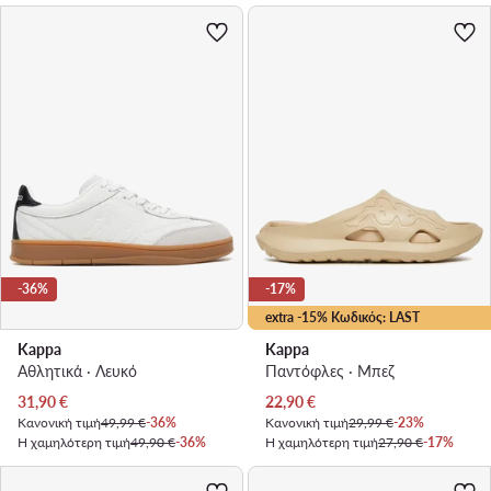
-36%
-17%
extra -15% Κωδικός: LAST
Kappa
Kappa
Αθλητικά · Λευκό
Παντόφλες · Μπεζ
Τρέχουσα τιμή
Τρέχουσα τιμή
31,90
€
22,90
€
Κανονική τιμή
49,99 €
-36%
Κανονική τιμή
29,99 €
-23%
Η χαμηλότερη τιμή
49,90 €
-36%
Η χαμηλότερη τιμή
27,90 €
-17%