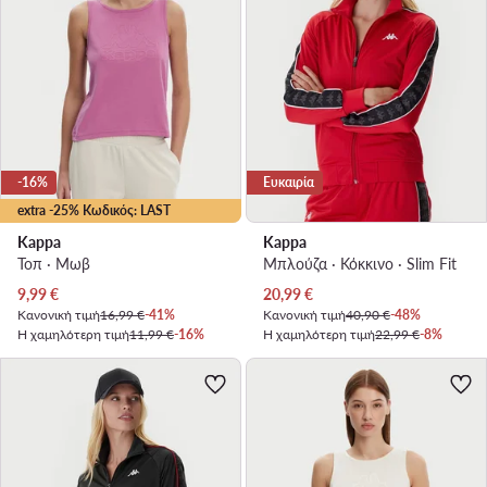
-16%
Ευκαιρία
extra -25% Κωδικός: LAST
Kappa
Kappa
Τοπ · Μωβ
Μπλούζα · Κόκκινο · Slim Fit
Τρέχουσα τιμή
Τρέχουσα τιμή
9,99
€
20,99
€
Κανονική τιμή
16,99 €
-41%
Κανονική τιμή
40,90 €
-48%
Η χαμηλότερη τιμή
11,99 €
-16%
Η χαμηλότερη τιμή
22,99 €
-8%