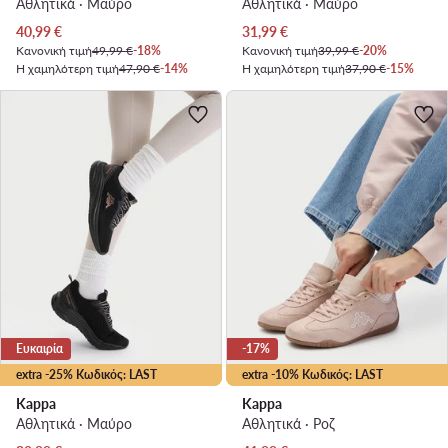
Αθλητικά · Μαύρο
Αθλητικά · Μαύρο
Τρέχουσα τιμή
Τρέχουσα τιμή
40,99
€
31,99
€
Κανονική τιμή
49,99 €
-18%
Κανονική τιμή
39,99 €
-20%
Η χαμηλότερη τιμή
47,90 €
-14%
Η χαμηλότερη τιμή
37,90 €
-15%
Ευκαιρία
-17%
extra -25% Κωδικός: LAST
extra -10% Κωδικός: LAST
Kappa
Kappa
Αθλητικά · Μαύρο
Αθλητικά · Ροζ