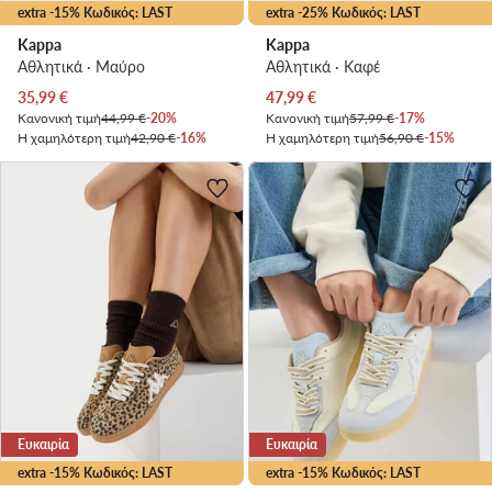
extra -15% Κωδικός: LAST
extra -25% Κωδικός: LAST
Kappa
Kappa
Αθλητικά · Μαύρο
Αθλητικά · Καφέ
Τρέχουσα τιμή
Τρέχουσα τιμή
35,99
€
47,99
€
Κανονική τιμή
44,99 €
-20%
Κανονική τιμή
57,99 €
-17%
Η χαμηλότερη τιμή
42,90 €
-16%
Η χαμηλότερη τιμή
56,90 €
-15%
Ευκαιρία
Ευκαιρία
extra -15% Κωδικός: LAST
extra -15% Κωδικός: LAST