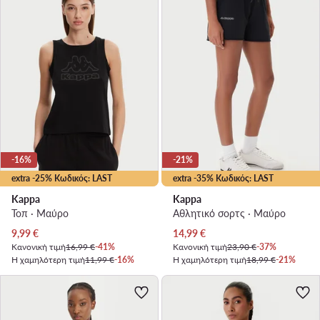
-16%
-21%
extra -25% Κωδικός: LAST
extra -35% Κωδικός: LAST
Kappa
Kappa
Τοπ · Μαύρο
Αθλητικό σορτς · Μαύρο
Τρέχουσα τιμή
Τρέχουσα τιμή
9,99
€
14,99
€
Κανονική τιμή
16,99 €
-41%
Κανονική τιμή
23,90 €
-37%
Η χαμηλότερη τιμή
11,99 €
-16%
Η χαμηλότερη τιμή
18,99 €
-21%