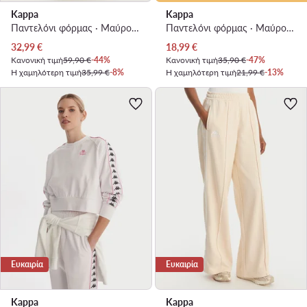
Kappa
Kappa
Παντελόνι φόρμας · Μαύρο · Regular Fit
Παντελόνι φόρμας · Μαύρο · Slim Fit
Τρέχουσα τιμή
Τρέχουσα τιμή
32,99
€
18,99
€
Κανονική τιμή
59,90 €
-44%
Κανονική τιμή
35,90 €
-47%
Η χαμηλότερη τιμή
35,99 €
-8%
Η χαμηλότερη τιμή
21,99 €
-13%
Ευκαιρία
Ευκαιρία
Kappa
Kappa