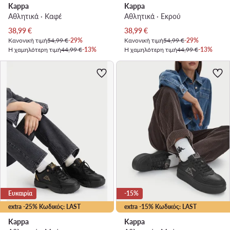
Kappa
Kappa
Αθλητικά · Καφέ
Αθλητικά · Εκρού
Τρέχουσα τιμή
Τρέχουσα τιμή
38,99
€
38,99
€
Κανονική τιμή
54,99 €
-29%
Κανονική τιμή
54,99 €
-29%
Η χαμηλότερη τιμή
44,99 €
-13%
Η χαμηλότερη τιμή
44,99 €
-13%
Ευκαιρία
-15%
extra -25% Κωδικός: LAST
extra -15% Κωδικός: LAST
Kappa
Kappa