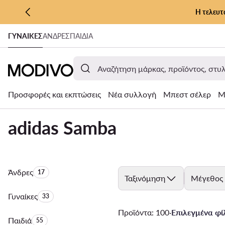
Η τελευτ
ΜΕΤΆΒΑΣΗ ΣΤΟ ΚΎΡΙΟ ΠΕΡΙΕΧΌΜΕΝΟ
ΓΥΝΑΊΚΕΣ
ΑΝΔΡΕΣ
ΠΑΙΔΙΑ
ΜΕΤΆΒΑΣΗ ΣΤΗΝ ΑΝΑΖΉΤΗΣΗ
Προσφορές και εκπτώσεις
Νέα συλλογή
Μπεστ σέλερ
Μ
adidas Samba
Άνδρες
Αριθμός προϊόντων:
17
Ταξινόμηση
Μέγεθος
Γυναίκες
Αριθμός προϊόντων:
33
Προϊόντα: 100
·
Επιλεγμένα φίλ
Παιδιά
Αριθμός προϊόντων:
55