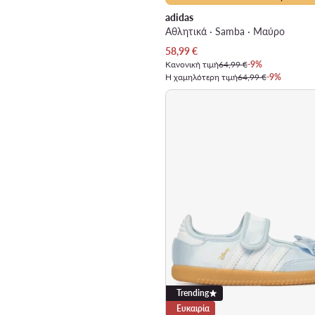
adidas
Αθλητικά · Samba · Μαύρο
Τρέχουσα τιμή
58,99
€
Κανονική τιμή
64,99 €
-9%
Η χαμηλότερη τιμή
64,99 €
-9%
Trending
Ευκαιρία