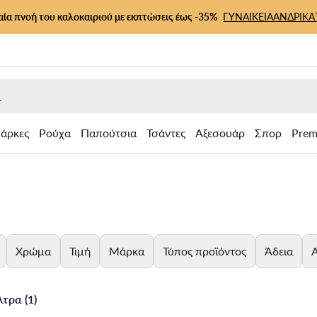
αία πνοή του καλοκαιριού με εκπτώσεις έως -35%
ΓΥΝΑΙΚΕΙΑ
ΑΝΔΡΙΚΑ
άρκες
Ρούχα
Παπούτσια
Τσάντες
Αξεσουάρ
Σπορ
Prem
Χρώμα
Τιμή
Μάρκα
Τύπος προϊόντος
Άδεια
Α
τρα (1)