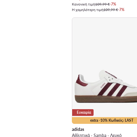
Κανονική τιμή
109,99 €
-7%
Η χαμηλότερη τιμή
109,99 €
-7%
Ευκαιρία
extra -10% Κωδικός: LAST
adidas
Αθλητικά · Samba · Λευκό