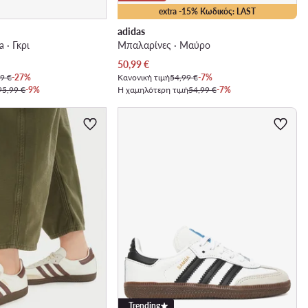
extra -15% Κωδικός: LAST
adidas
 · Γκρι
Μπαλαρίνες · Μαύρο
Τρέχουσα τιμή
50,99
€
9 €
-27%
Κανονική τιμή
54,99 €
-7%
95,99 €
-9%
Η χαμηλότερη τιμή
54,99 €
-7%
Trending