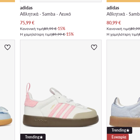
adidas
adidas
Αθλητικά · Samba · Λευκό
Αθλητικά · Samb
Τρέχουσα τιμή
Τρέχουσα τιμή
75,99
€
80,99
€
Κανονική τιμή
89,99 €
-15%
Κανονική τιμή
89,99
Η χαμηλότερη τιμή
89,99 €
-15%
Η χαμηλότερη τιμή
Trending
Trending
Ευκαιρία