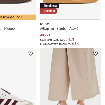
Trending
Ευκαιρία
15% Κωδικός: LAST
adidas
a · Μαύρο
Αθλητικά · Samba · Λευκό
Τρέχουσα τιμή
48,99
€
Κανονική τιμή
71,90 €
-31%
Η χαμηλότερη τιμή
51,99 €
-5%