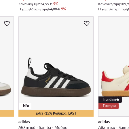
Κανονική τιμή
54,99 €
-9%
Κανονική τιμή
109,9
Η χαμηλότερη τιμή
54,99 €
-9%
Η χαμηλότερη τιμή
Trending
Νέα
Ευκαιρία
extra -15% Κωδικός: LAST
adidas
adidas
Αθλητικά · Samba · Μαύρο
Αθλητικά · Samb