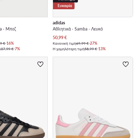
Ευκαιρία
adidas
a · Μπεζ
Αθλητικά · Samba · Λευκό
Τρέχουσα τιμή
50,99
€
9 €
-16%
Κανονική τιμή
69,99 €
-27%
107,99 €
-7%
Η χαμηλότερη τιμή
58,99 €
-13%