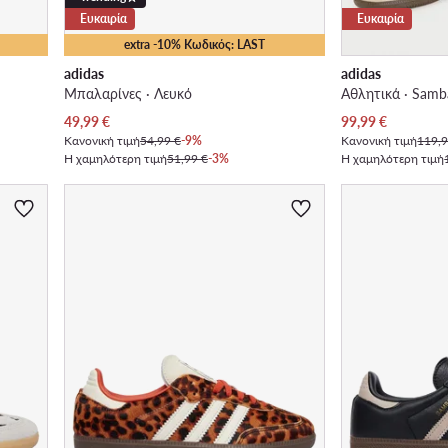
Ευκαιρία
Ευκαιρία
extra -10% Κωδικός: LAST
adidas
adidas
Μπαλαρίνες · Λευκό
Αθλητικά · Samb
Τρέχουσα τιμή
Τρέχουσα τιμή
49,99
€
99,99
€
Κανονική τιμή
54,99 €
-9%
Κανονική τιμή
119,9
Η χαμηλότερη τιμή
51,99 €
-3%
Η χαμηλότερη τιμή