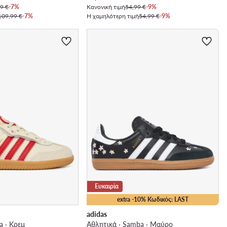
9 €
-7%
Κανονική τιμή
54,99 €
-9%
109,99 €
-7%
Η χαμηλότερη τιμή
54,99 €
-9%
Ευκαιρία
extra -10% Κωδικός: LAST
adidas
a · Κρεμ
Αθλητικά · Samba · Μαύρο