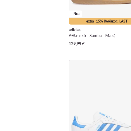
Νέα
extra -15% Κωδικός: LAST
adidas
Αθλητικά · Samba · Μπεζ
129,99
€