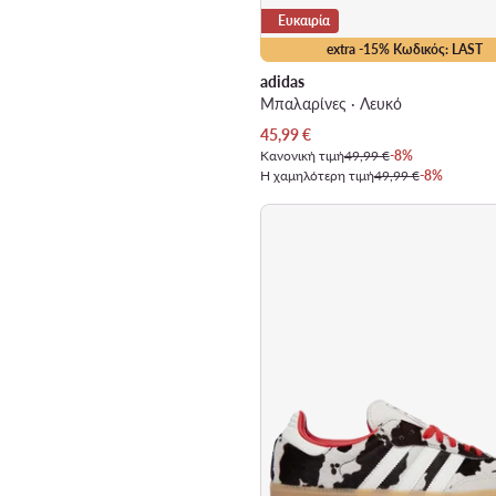
Ευκαιρία
extra -15% Κωδικός: LAST
adidas
Μπαλαρίνες · Λευκό
Τρέχουσα τιμή
45,99
€
Κανονική τιμή
49,99 €
-8%
Η χαμηλότερη τιμή
49,99 €
-8%