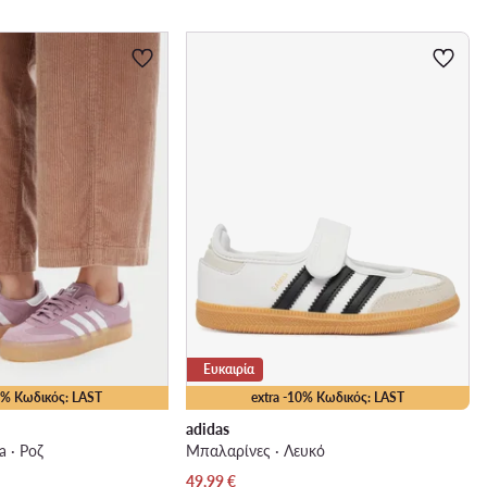
Ευκαιρία
15% Κωδικός: LAST
extra -10% Κωδικός: LAST
adidas
 · Ροζ
Μπαλαρίνες · Λευκό
Τρέχουσα τιμή
49,99
€