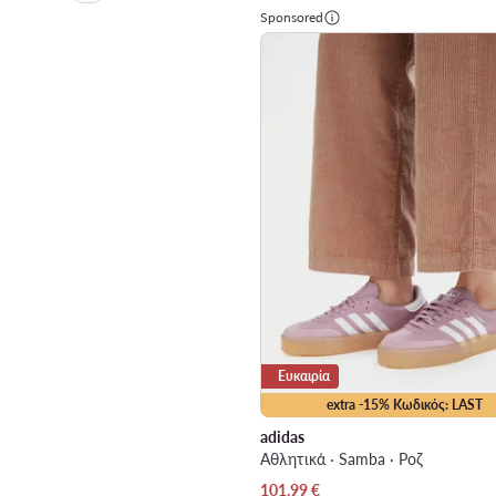
Sponsored
Ευκαιρία
extra -15% Κωδικός: LAST
adidas
Αθλητικά · Samba · Ροζ
Τρέχουσα τιμή
101,99
€