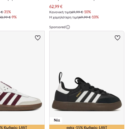
Τρέχουσα τιμή
62,99
€
 €
-31%
Κανονική τιμή
69,99 €
-10%
50,99 €
-9%
Η χαμηλότερη τιμή
69,99 €
-10%
Sponsored
Νέα
10% Κωδικός: LAST
extra -15% Κωδικός: LAST