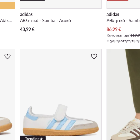
adidas
adidas
Μπαλαρίνες · Οι Περιπέτειες της Αλίκης στη Χώρα των Θαυμάτων · Ανοιχτό μπλε
Αθλητικά · Samba · Λευκό
Αθλητικά · Samba
Τρέχουσα τιμή
43,99
€
86,99
€
Κανονική τιμή
119,9
Η χαμηλότερη τιμή
Trending