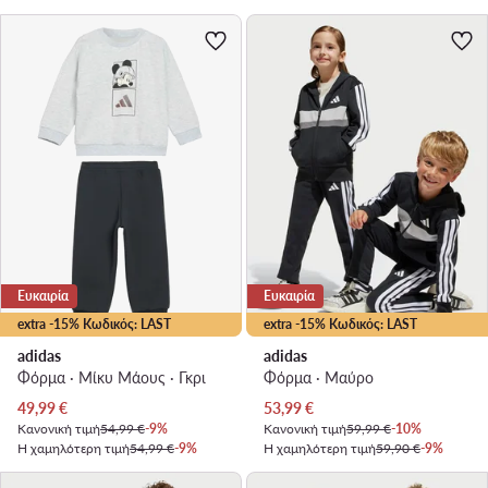
Ευκαιρία
Ευκαιρία
extra -15% Κωδικός: LAST
extra -15% Κωδικός: LAST
adidas
adidas
Φόρμα · Μίκυ Μάους · Γκρι
Φόρμα · Μαύρο
Τρέχουσα τιμή
Τρέχουσα τιμή
49,99
€
53,99
€
Κανονική τιμή
54,99 €
-9%
Κανονική τιμή
59,99 €
-10%
Η χαμηλότερη τιμή
54,99 €
-9%
Η χαμηλότερη τιμή
59,90 €
-9%