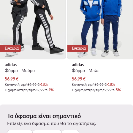
Ευκαιρία
Ευκαιρία
adidas
adidas
Φόρμα · Μαύρο
Φόρμα · Μπλε
Τρέχουσα τιμή
Τρέχουσα τιμή
56,99
€
56,99
€
Κανονική τιμή
69,99 €
-18%
Κανονική τιμή
69,99 €
-18%
Η χαμηλότερη τιμή
62,99 €
-9%
Η χαμηλότερη τιμή
59,99 €
-5%
Το ύφασμα είναι σημαντικό
Επίλεξε ένα ύφασμα που θα το αγαπήσεις.