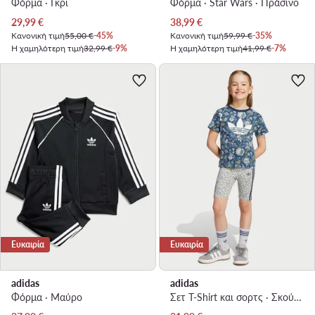
Φόρμα · Γκρι
Φόρμα · Star Wars · Πράσινο
Τρέχουσα τιμή
Τρέχουσα τιμή
29,99
€
38,99
€
Κανονική τιμή
55,00 €
-45%
Κανονική τιμή
59,99 €
-35%
Η χαμηλότερη τιμή
32,99 €
-9%
Η χαμηλότερη τιμή
41,99 €
-7%
Ευκαιρία
Ευκαιρία
adidas
adidas
Φόρμα · Μαύρο
Σετ T-Shirt και σορτς · Σκούρο μπλε