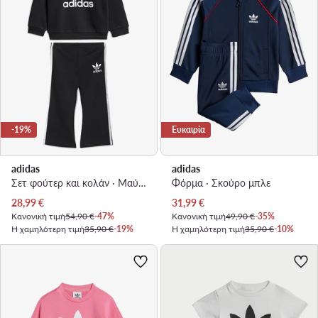
-19%
Ευκαιρία
adidas
adidas
Σετ φούτερ και κολάν · Μαύρο
Φόρμα · Σκούρο μπλε
Τρέχουσα τιμή
Τρέχουσα τιμή
28,99
€
31,99
€
Κανονική τιμή
54,90 €
-47%
Κανονική τιμή
49,90 €
-35%
Η χαμηλότερη τιμή
35,90 €
-19%
Η χαμηλότερη τιμή
35,90 €
-10%