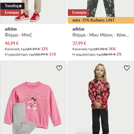
Trending
Ευκαιρία
Ευκαιρία
extra -35% Κωδικός: LAST
adidas
adidas
Φόρμα · Μπεζ
Φόρμα · Μίκυ Μάους · Κόκκινο
Τρέχουσα τιμή
Τρέχουσα τιμή
46,99
€
37,99
€
Κανονική τιμή
69,99 €
-32%
Κανονική τιμή
59,90 €
-36%
Η χαμηλότερη τιμή
52,99 €
-11%
Η χαμηλότερη τιμή
38,99 €
-2%