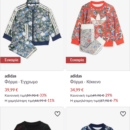
Ευκαιρία
Ευκαιρία
adidas
adidas
Φόρμα · Έγχρωμο
Φόρμα · Κόκκινο
Τρέχουσα τιμή
Τρέχουσα τιμή
39,99
€
34,99
€
Κανονική τιμή
59,90 €
-33%
Κανονική τιμή
49,90 €
-29%
Η χαμηλότερη τιμή
44,99 €
-11%
Η χαμηλότερη τιμή
37,90 €
-7%