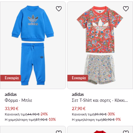
Ευκαιρία
Ευκαιρία
adidas
adidas
Φόρμα · Μπλε
Σετ T-Shirt και σορτς · Κόκκινο
Τρέχουσα τιμή
Τρέχουσα τιμή
33,90
€
27,90
€
Κανονική τιμή
44,90 €
-24%
Κανονική τιμή
39,90 €
-30%
Η χαμηλότερη τιμή
37,90 €
-10%
Η χαμηλότερη τιμή
30,90 €
-9%