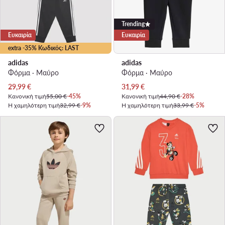
Trending
Ευκαιρία
Ευκαιρία
extra -35% Κωδικός: LAST
adidas
adidas
Φόρμα · Μαύρο
Φόρμα · Μαύρο
Τρέχουσα τιμή
Τρέχουσα τιμή
29,99
€
31,99
€
Κανονική τιμή
55,00 €
-45%
Κανονική τιμή
44,90 €
-28%
Η χαμηλότερη τιμή
32,99 €
-9%
Η χαμηλότερη τιμή
33,99 €
-5%