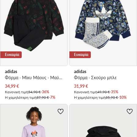
Ευκαιρία
Ευκαιρία
adidas
adidas
Φόρμα · Μίκυ Μάους · Μαύρο
Φόρμα · Σκούρο μπλε
Τρέχουσα τιμή
Τρέχουσα τιμή
34,99
€
31,99
€
Κανονική τιμή
54,90 €
-36%
Κανονική τιμή
49,90 €
-35%
Η χαμηλότερη τιμή
37,90 €
-7%
Η χαμηλότερη τιμή
35,90 €
-10%