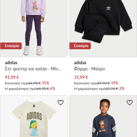
Ευκαιρία
Ευκαιρία
adidas
adidas
Σετ φούτερ και κολάν · Μίννι Μάους · Μωβ
Φόρμα · Μαύρο
Τρέχουσα τιμή
Τρέχουσα τιμή
41,99
€
31,99
€
Κανονική τιμή
64,90 €
-35%
Κανονική τιμή
39,90 €
-19%
Η χαμηλότερη τιμή
44,90 €
-6%
Η χαμηλότερη τιμή
32,90 €
-2%