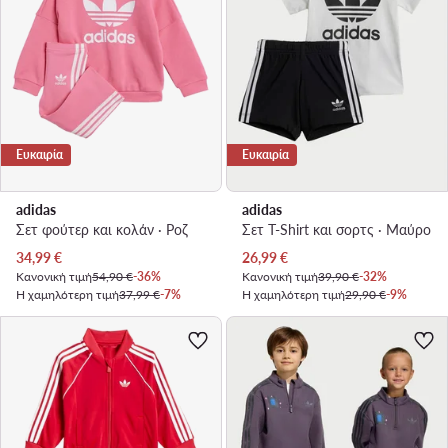
Ευκαιρία
Ευκαιρία
adidas
adidas
Σετ φούτερ και κολάν · Ροζ
Σετ T-Shirt και σορτς · Μαύρο
Τρέχουσα τιμή
Τρέχουσα τιμή
34,99
€
26,99
€
Κανονική τιμή
54,90 €
-36%
Κανονική τιμή
39,90 €
-32%
Η χαμηλότερη τιμή
37,99 €
-7%
Η χαμηλότερη τιμή
29,90 €
-9%