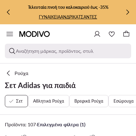
ΜΕΤΆΒΑΣΗ ΣΤΟ ΚΎΡΙΟ ΠΕΡΙΕΧΌΜΕΝΟ
ΜΕΤΆΒΑΣΗ ΣΤΗΝ ΑΝΑΖΉΤΗΣΗ
Τελευταία πνοή του καλοκαιριού έως -35%
ΓΥΝΑΙΚΕΙΑ
ΑΝΔΡΙΚΑ
ΤΣΑΝΤΕΣ
Αναζήτηση μάρκας, προϊόντος, στυλ
Ρούχα
Σετ Adidas για παιδιά
Σετ
Αθλητικά Ρούχα
Βρεφικά Ρούχα
Εσώρουχα
Προϊόντα: 107
·
Επιλεγμένα φίλτρα (1)