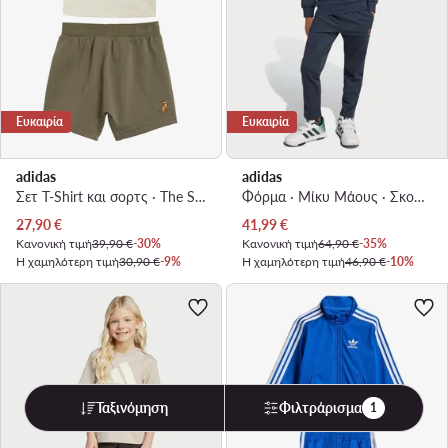
Ευκαιρία
Ευκαιρία
adidas
adidas
Σετ T-Shirt και σορτς · The Simpsons · Μπεζ
Φόρμα · Μίκυ Μάους · Σκούρο μπλε
Τρέχουσα τιμή
Τρέχουσα τιμή
27,90
€
41,99
€
Κανονική τιμή
39,90 €
-30%
Κανονική τιμή
64,90 €
-35%
Η χαμηλότερη τιμή
30,90 €
-9%
Η χαμηλότερη τιμή
46,90 €
-10%
Ταξινόμηση
Φιλτράρισμα
1