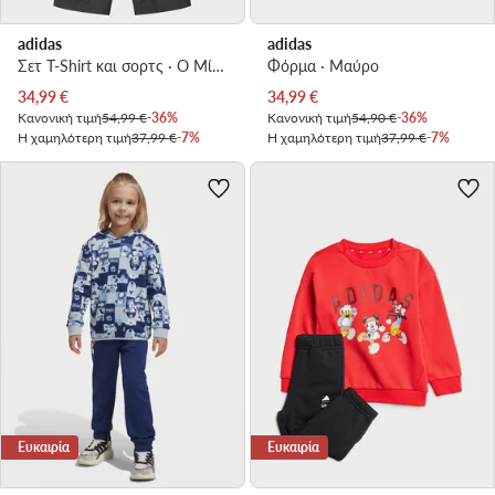
adidas
adidas
Σετ T-Shirt και σορτς · Ο Μίκυ και οι φίλοι του · Έγχρωμο
Φόρμα · Μαύρο
Τρέχουσα τιμή
Τρέχουσα τιμή
34,99
€
34,99
€
Κανονική τιμή
54,99 €
-36%
Κανονική τιμή
54,90 €
-36%
Η χαμηλότερη τιμή
37,99 €
-7%
Η χαμηλότερη τιμή
37,99 €
-7%
Ευκαιρία
Ευκαιρία