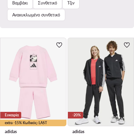
Βαμβάκι
Συνθετικό
Τζιν
Ανακυκλωμένο συνθετικό
Ευκαιρία
-20%
extra -15% Κωδικός: LAST
adidas
adidas