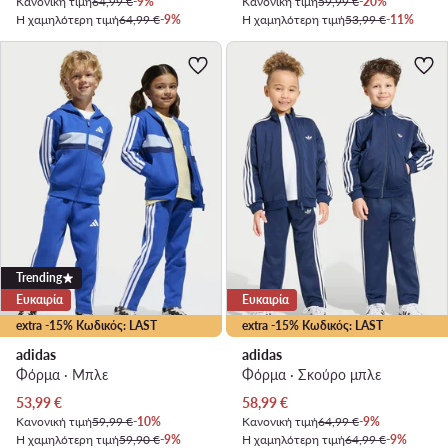
Κανονική τιμή
64,99 €
-9%
Κανονική τιμή
59,99 €
-20%
Η χαμηλότερη τιμή
64,99 €
-9%
Η χαμηλότερη τιμή
53,99 €
-11%
Trending
Ευκαιρία
Ευκαιρία
extra -15% Κωδικός: LAST
extra -15% Κωδικός: LAST
adidas
adidas
Φόρμα · Μπλε
Φόρμα · Σκούρο μπλε
Τρέχουσα τιμή
Τρέχουσα τιμή
53,99
€
58,99
€
Κανονική τιμή
59,99 €
-10%
Κανονική τιμή
64,99 €
-9%
Η χαμηλότερη τιμή
59,90 €
-9%
Η χαμηλότερη τιμή
64,99 €
-9%