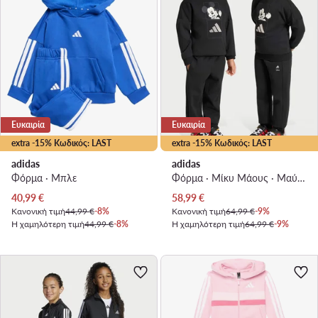
Ευκαιρία
Ευκαιρία
extra -15% Κωδικός: LAST
extra -15% Κωδικός: LAST
adidas
adidas
Φόρμα · Μπλε
Φόρμα · Μίκυ Μάους · Μαύρο
Τρέχουσα τιμή
Τρέχουσα τιμή
40,99
€
58,99
€
Κανονική τιμή
44,99 €
-8%
Κανονική τιμή
64,99 €
-9%
Η χαμηλότερη τιμή
44,99 €
-8%
Η χαμηλότερη τιμή
64,99 €
-9%