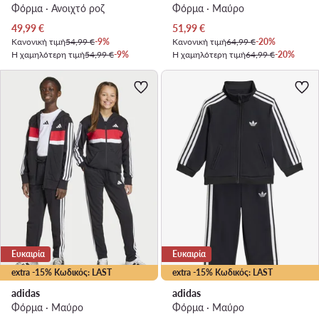
Φόρμα · Ανοιχτό ροζ
Φόρμα · Μαύρο
Τρέχουσα τιμή
Τρέχουσα τιμή
49,99
€
51,99
€
Κανονική τιμή
54,99 €
-9%
Κανονική τιμή
64,99 €
-20%
Η χαμηλότερη τιμή
54,99 €
-9%
Η χαμηλότερη τιμή
64,99 €
-20%
Ευκαιρία
Ευκαιρία
extra -15% Κωδικός: LAST
extra -15% Κωδικός: LAST
adidas
adidas
Φόρμα · Μαύρο
Φόρμα · Μαύρο