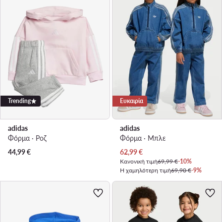
Trending
Ευκαιρία
adidas
adidas
Φόρμα · Ροζ
Φόρμα · Μπλε
Τρέχουσα τιμή
44,99
€
62,99
€
Κανονική τιμή
69,99 €
-10%
Η χαμηλότερη τιμή
69,90 €
-9%