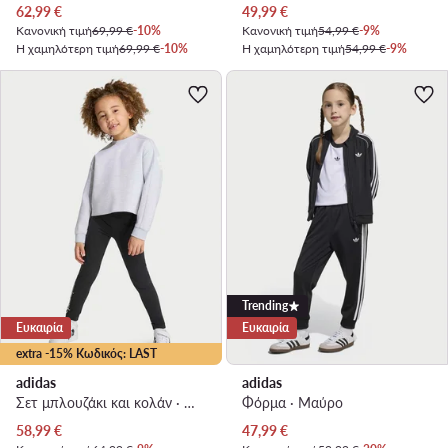
Τρέχουσα τιμή
Τρέχουσα τιμή
62,99
€
49,99
€
Κανονική τιμή
69,99 €
-10%
Κανονική τιμή
54,99 €
-9%
Η χαμηλότερη τιμή
69,99 €
-10%
Η χαμηλότερη τιμή
54,99 €
-9%
Trending
Ευκαιρία
Ευκαιρία
extra -15% Κωδικός: LAST
adidas
adidas
Σετ μπλουζάκι και κολάν · Μίννι Μάους · Γκρι
Φόρμα · Μαύρο
Τρέχουσα τιμή
Τρέχουσα τιμή
58,99
€
47,99
€