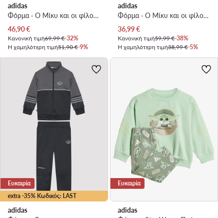
adidas
adidas
Φόρμα · Ο Μίκυ και οι φίλοι του · Μπλε
Φόρμα · Ο Μίκυ και οι φίλοι του · Έγχρωμο
Τρέχουσα τιμή
Τρέχουσα τιμή
46,90
€
36,99
€
Κανονική τιμή
69,99 €
-32%
Κανονική τιμή
59,99 €
-38%
Η χαμηλότερη τιμή
51,90 €
-9%
Η χαμηλότερη τιμή
38,99 €
-5%
Ευκαιρία
Ευκαιρία
extra -35% Κωδικός: LAST
adidas
adidas