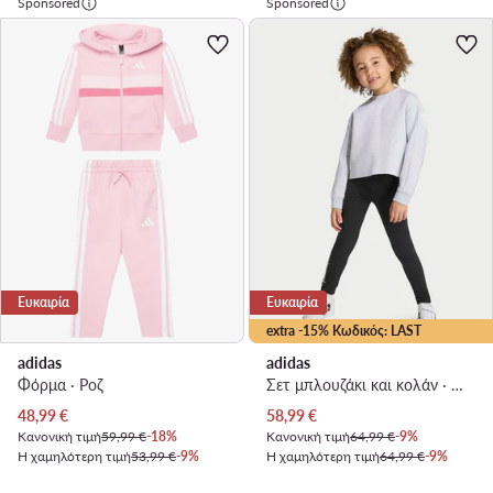
Sponsored
Sponsored
Ευκαιρία
Ευκαιρία
extra -15% Κωδικός: LAST
adidas
adidas
Φόρμα · Ροζ
Σετ μπλουζάκι και κολάν · Μίννι Μάους · Γκρι
Τρέχουσα τιμή
Τρέχουσα τιμή
48,99
€
58,99
€
Κανονική τιμή
59,99 €
-18%
Κανονική τιμή
64,99 €
-9%
Η χαμηλότερη τιμή
53,99 €
-9%
Η χαμηλότερη τιμή
64,99 €
-9%