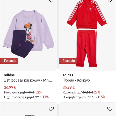
Ευκαιρία
Ευκαιρία
adidas
adidas
Σετ φούτερ και κολάν · Μίννι Μάους · Μωβ
Φόρμα · Κόκκινο
Τρέχουσα τιμή
Τρέχουσα τιμή
36,99
€
35,99
€
Κανονική τιμή
54,90 €
-32%
Κανονική τιμή
49,90 €
-27%
Η χαμηλότερη τιμή
41,99 €
-11%
Η χαμηλότερη τιμή
37,99 €
-5%