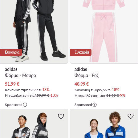
Ευκαιρία
Ευκαιρία
adidas
adidas
Φόρμα · Μαύρο
Φόρμα · Ροζ
Τρέχουσα τιμή
Τρέχουσα τιμή
51,99
€
48,99
€
Κανονική τιμή
59,99 €
-13%
Κανονική τιμή
59,99 €
-18%
Η χαμηλότερη τιμή
59,99 €
-13%
Η χαμηλότερη τιμή
53,99 €
-9%
Sponsored
Sponsored