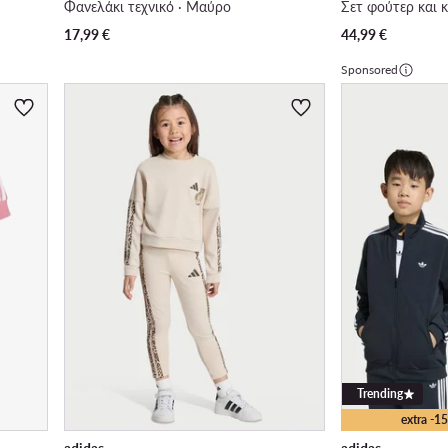
Φανελάκι τεχνικό · Μαύρο
Σετ φούτερ και 
17,99
€
44,99
€
Sponsored
Trending
extra -