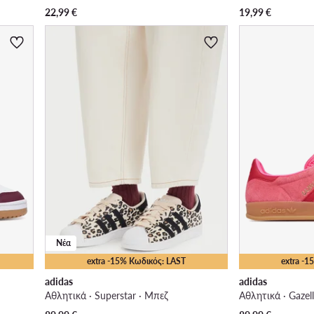
22,99
€
19,99
€
Νέα
extra -15% Κωδικός: LAST
extra -
adidas
adidas
Αθλητικά · Superstar · Μπεζ
Αθλητικά · Gazell