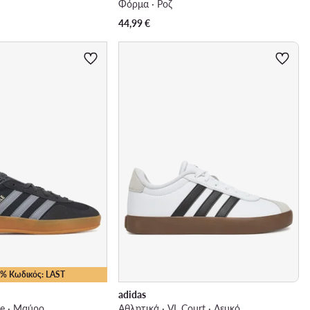
Φόρμα · Ροζ
44,99
€
10% Κωδικός: LAST
adidas
le · Μαύρο
Αθλητικά · VL Court · Λευκό