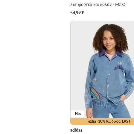
Σετ φούτερ και κολάν · Μπεζ
54,99
€
Νέα
extra -10% Κωδικός: LAST
adidas