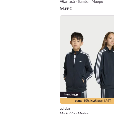
Αθλητικά · Samba · Μαύρο
54,99
€
Trending
extra -15% Κωδικός: LAST
adidas
Μπλούζα · Μαύρο