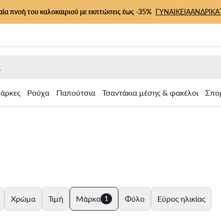
αία πνοή του καλοκαιριού με εκπτώσεις έως -35%
ΓΥΝΑΙΚΕΙΑ
ΑΝΔΡΙΚΑ
άρκες
Ρούχα
Παπούτσια
Τσαντάκια μέσης & φακέλοι
Σπο
Χρώμα
Τιμή
Μάρκα
Φύλο
Εύρος ηλικίας
1