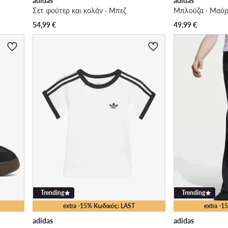
adidas
adidas
Σετ φούτερ και κολάν · Μπεζ
Μπλούζα · Μαύ
54,99
€
49,99
€
Trending
Trending
extra -15% Κωδικός: LAST
extra -
adidas
adidas