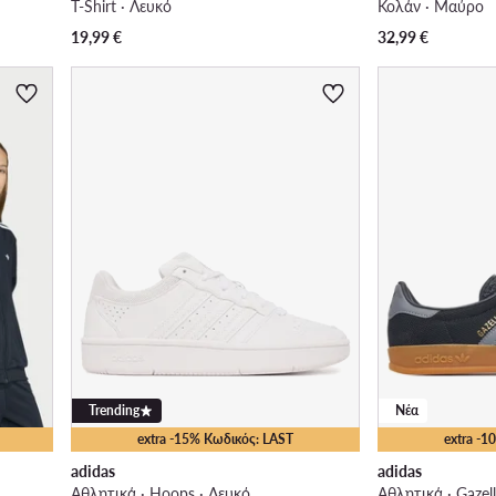
T-Shirt · Λευκό
Κολάν · Μαύρο
19,99
€
32,99
€
Trending
Νέα
extra -15% Κωδικός: LAST
extra -
adidas
adidas
Αθλητικά · Hoops · Λευκό
Αθλητικά · Gazel