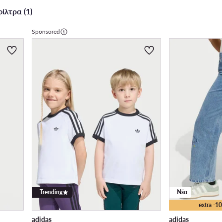
ίλτρα (1)
Sponsored
Trending
Νέα
extra -
adidas
adidas