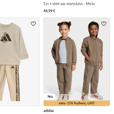
Σετ t-shirt και παντελόνι · Μπλε
44,99
€
Νέα
extra -15% Κωδικός: LAST
adidas