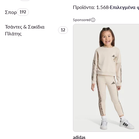
Προϊόντα: 1.568
·
Επιλεγμένα φ
Σπορ
Αριθμός προϊόντων:
192
Sponsored
Τσάντες & Σακίδια
Αριθμός προϊόντων:
12
Πλάτης
adidas