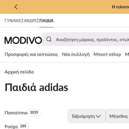
Η τελευτ
ΜΕΤΆΒΑΣΗ ΣΤΟ ΚΎΡΙΟ ΠΕΡΙΕΧΌΜΕΝΟ
ΓΥΝΑΊΚΕΣ
ΑΝΔΡΕΣ
ΠΑΙΔΙΑ
ΜΕΤΆΒΑΣΗ ΣΤΗΝ ΑΝΑΖΉΤΗΣΗ
Προσφορές και εκπτώσεις
Νέα συλλογή
Μπεστ σέλερ
Μ
Αρχική σελίδα
Παιδιά adidas
Παπούτσια
Αριθμός προϊόντων:
1039
Ταξινόμηση
Μέγεθος
Ρούχα
Αριθμός προϊόντων:
399