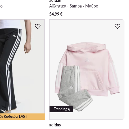
adidas
ρο
Αθλητικά · Samba · Μαύρο
54,99
€
Trending
15% Κωδικός: LAST
adidas