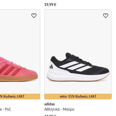
19,99
€
15% Κωδικός: LAST
extra -15% Κωδικός: LAST
adidas
e · Ροζ
Αθλητικά · Μαύρο