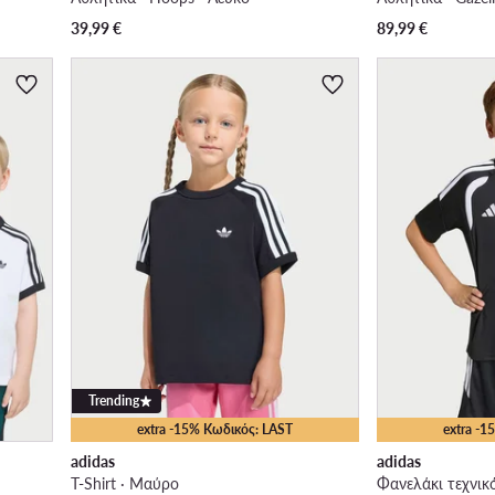
39,99
€
89,99
€
Trending
extra -15% Κωδικός: LAST
extra -
adidas
adidas
T-Shirt · Μαύρο
Φανελάκι τεχνικ