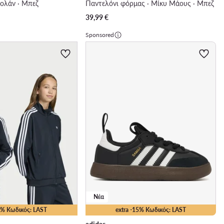
κολάν · Μπεζ
Παντελόνι φόρμας · Μίκυ Μάους · Μπεζ
39,99
€
Sponsored
Νέα
15% Κωδικός: LAST
extra -15% Κωδικός: LAST