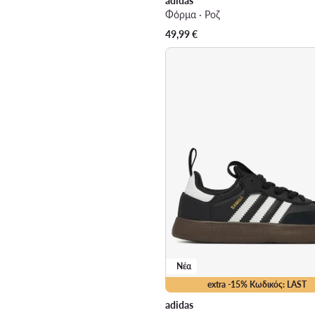
adidas
Φόρμα · Ροζ
49,99
€
Νέα
extra -15% Κωδικός: LAST
adidas