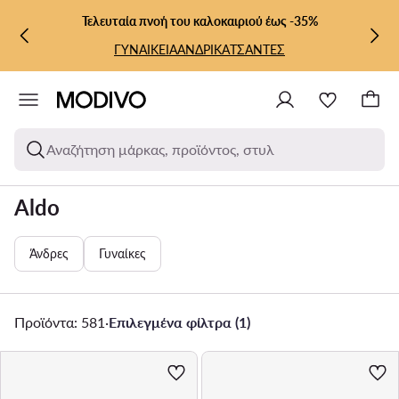
ΜΕΤΆΒΑΣΗ ΣΤΟ ΚΎΡΙΟ ΠΕΡΙΕΧΌΜΕΝΟ
ΜΕΤΆΒΑΣΗ ΣΤΗΝ ΑΝΑΖΉΤΗΣΗ
Τελευταία πνοή του καλοκαιριού έως -35%
ΓΥΝΑΙΚΕΙΑ
ΑΝΔΡΙΚΑ
ΤΣΑΝΤΕΣ
Αναζήτηση μάρκας, προϊόντος, στυλ
Aldo
Άνδρες
Γυναίκες
Προϊόντα: 581
·
Επιλεγμένα φίλτρα (1)