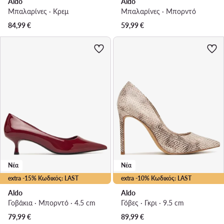
Aldo
Aldo
Μπαλαρίνες · Κρεμ
Μπαλαρίνες · Μπορντό
84,99
€
59,99
€
Νέα
Νέα
extra -15% Κωδικός: LAST
extra -10% Κωδικός: LAST
Aldo
Aldo
Γοβάκια · Μπορντό · 4.5 cm
Γόβες · Γκρι · 9.5 cm
79,99
€
89,99
€