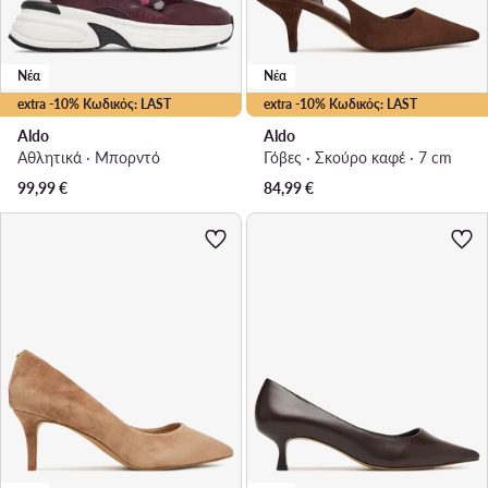
Νέα
Νέα
extra -10% Κωδικός: LAST
extra -10% Κωδικός: LAST
Aldo
Aldo
Αθλητικά · Μπορντό
Γόβες · Σκούρο καφέ · 7 cm
99,99
€
84,99
€