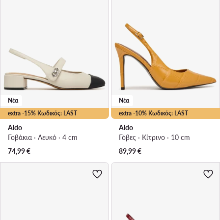
Νέα
Νέα
extra -15% Κωδικός: LAST
extra -10% Κωδικός: LAST
Aldo
Aldo
Γοβάκια · Λευκό · 4 cm
Γόβες · Κίτρινο · 10 cm
74,99
€
89,99
€