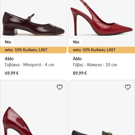
Νέα
Νέα
extra -10% Κωδικός: LAST
extra -10% Κωδικός: LAST
Aldo
Aldo
Γοβάκια · Μπορντό · 4 cm
Γόβες · Κόκκινο · 10 cm
69,99
€
89,99
€