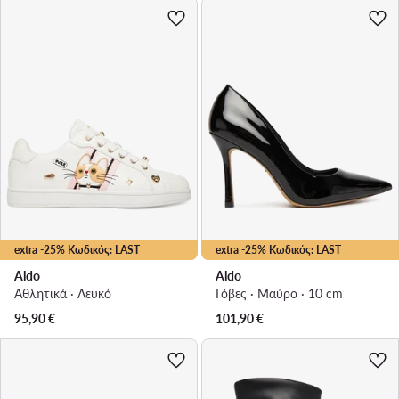
extra -25% Κωδικός: LAST
extra -25% Κωδικός: LAST
Aldo
Aldo
Αθλητικά · Λευκό
Γόβες · Μαύρο · 10 cm
95,90
€
101,90
€