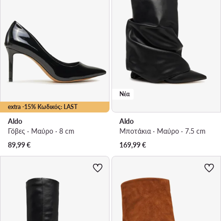
Νέα
extra -15% Κωδικός: LAST
Aldo
Aldo
Γόβες · Μαύρο · 8 cm
Μποτάκια · Μαύρο · 7.5 cm
89,99
€
169,99
€