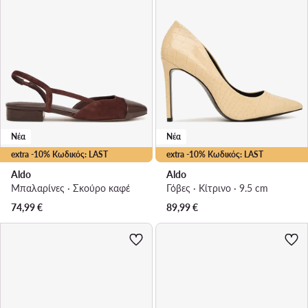
Νέα
Νέα
extra -10% Κωδικός: LAST
extra -10% Κωδικός: LAST
Aldo
Aldo
Μπαλαρίνες · Σκούρο καφέ
Γόβες · Κίτρινο · 9.5 cm
74,99
€
89,99
€