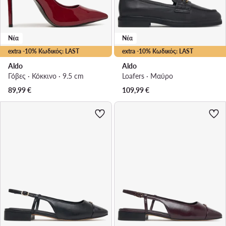
Νέα
Νέα
extra -10% Κωδικός: LAST
extra -10% Κωδικός: LAST
Aldo
Aldo
Γόβες · Κόκκινο · 9.5 cm
Loafers · Μαύρο
89,99
€
109,99
€