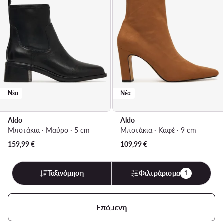
Νέα
Νέα
Aldo
Aldo
Μποτάκια · Μαύρο · 5 cm
Μποτάκια · Καφέ · 9 cm
159,99
€
109,99
€
Ταξινόμηση
Φιλτράρισμα
1
Επόμενη