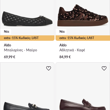
Νέα
Νέα
extra -15% Κωδικός: LAST
extra -15% Κωδικός: LAST
Aldo
Aldo
Μπαλαρίνες · Μαύρο
Αθλητικά · Καφέ
69,99
€
84,99
€