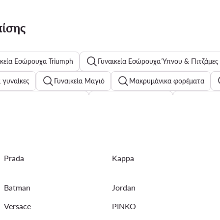
πίσης
ικεία Εσώρουχα Triumph
Γυναικεία Εσώρουχα Ύπνου & Πιτζάμες
α γυναίκες
Γυναικεία Μαγιό
Μακρυμάνικα φορέματα
 Chelsea Boots G-Star Raw
Γυναικείες πιτζάμες
Μαύρα σα
α για παιδιά
Αθλητικά μαύρα για άνδρες
Μπουφάν Calvi
Prada
Kappa
 ποδηλασίας
Γυναικεία Αθλητικά Σακίδια Πλάτης Reebok
α
Ανδρικά Μπουφάν Perfecto
Γυναικεία Φθινοπωρινά Πα
Batman
Jordan
Versace
PINKO