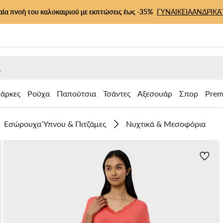
αία πνοή του καλοκαιριού με εκπτώσεις έως -35%
ΓΥΝΑΙΚΕΙΑ
ΑΝΔΡΙΚΑ
άρκες
Ρούχα
Παπούτσια
Τσάντες
Αξεσουάρ
Σπορ
Prem
Εσώρουχα Ύπνου & Πιτζάμες
Νυχτικά & Μεσοφόρια