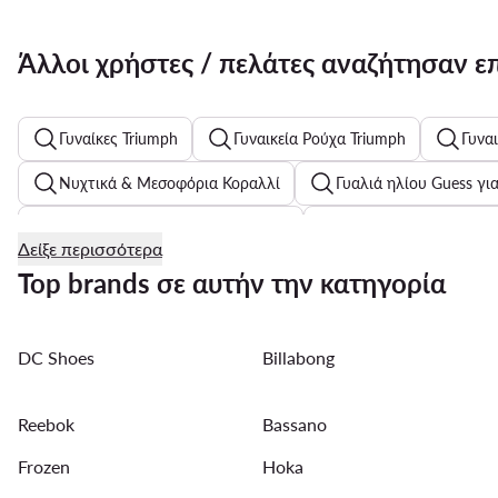
Άλλοι χρήστες / πελάτες αναζήτησαν ε
Γυναίκες Triumph
Γυναικεία Ρούχα Triumph
Γυνα
Νυχτικά & Μεσοφόρια Κοραλλί
Γυαλιά ηλίου Guess γι
Ανδρικά Πουλόβερ με Φερμουάρ
Γυναικεία Μποτάκια &
Δείξε περισσότερα
Παντελόνια Tommy Hilfiger για γυναίκες
Top brands σε αυτήν την κατηγορία
Γυναικείες μπλούζες με μακριά μανίκια
Μαύρα παπούτσι
DC Shoes
Billabong
Ανδρικά Τζιν Slim Fit Calvin Klein Jeans
Γυναικεία σορτς
Παιδικά μπουφάν Adidas
Ασημένια γυναικείες σανδάλι
Reebok
Bassano
Frozen
Hoka