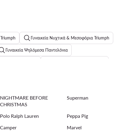
 Triumph
Γυναικεία Νυχτικά & Μεσοφόρια Triumph
Γυναικεία Ψηλόμεσα Παντελόνια
νδάλια για άνδρες
Γυναικεία Καπέλα Snapback
n Klein για γυναίκες
NIGHTMARE BEFORE
Superman
Γυναικείες Καλοκαιρινές Πλατφόρμες
Nike Air Force
CHRISTMAS
λτό
Reebok αθλητικά γυναικεία μαύρο
Polo Ralph Lauren
Peppa Pig
Camper
Marvel