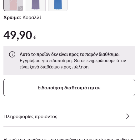
Χρώμα:
Κοραλλί
49,90
49,90 €
€
Αυτό το προϊόν δεν είναι προς το παρόν διαθέσιμο.
Εγγράψου για ειδοποίηση. Θα σε ενημερώσουμε όταν
είναι ξανά διαθέσιμο προς πώληση.
Ειδοποίηση διαθεσιμότητας
Πληροφορίες προϊόντος
Η τιμή του προϊόντος που αναγράφεται στον ιστότοπο modivo.gr