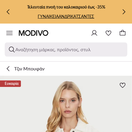
ΜΕΤΆΒΑΣΗ ΣΤΟ ΚΎΡΙΟ ΠΕΡΙΕΧΌΜΕΝΟ
ΜΕΤΆΒΑΣΗ ΣΤΗΝ ΑΝΑΖΉΤΗΣΗ
Τελευταία πνοή του καλοκαιριού έως -35%
ΓΥΝΑΙΚΕΙΑ
ΑΝΔΡΙΚΑ
ΤΣΑΝΤΕΣ
Αναζήτηση μάρκας, προϊόντος, στυλ
Τζιν Μπουφάν
Ευκαιρία