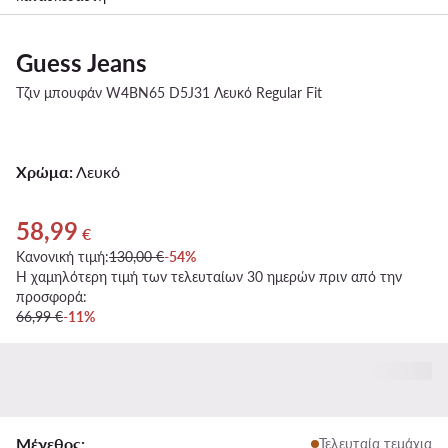
Guess Jeans
Τζιν μπουφάν W4BN65 D5J31 Λευκό Regular Fit
Χρώμα:
Λευκό
58,99
Τρέχουσα τιμή 58,99 €
€
Κανονική τιμή:
130,00 €
-54%
Η χαμηλότερη τιμή των τελευταίων 30 ημερών πριν από την
προσφορά:
66,99 €
-11%
Μέγεθος:
Τελευταία τεμάχια