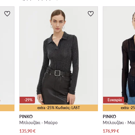
-29%
Ευκαιρία
extra -25% Κωδικός: LAST
extra -
PINKO
PINKO
Μπλουζάκι · Μαύρο
Μπλουζάκι · Μα
Τρέχουσα τιμή
Τρέχουσα τιμή
135,90
€
176,99
€