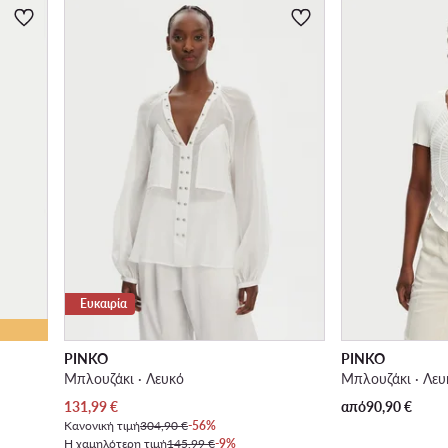
Ευκαιρία
PINKO
PINKO
Μπλουζάκι · Λευκό
Μπλουζάκι · Λευκ
Τρέχουσα τιμή
131,99
€
από
90,90
€
Κανονική τιμή
304,90 €
-56%
Η χαμηλότερη τιμή
145,99 €
-9%