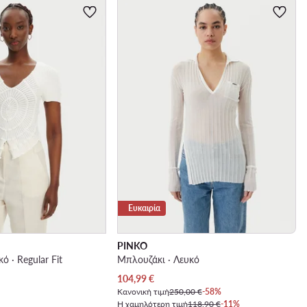
Ευκαιρία
PINKO
ό · Regular Fit
Μπλουζάκι · Λευκό
Τρέχουσα τιμή
104,99
€
Κανονική τιμή
250,00 €
-58%
Η χαμηλότερη τιμή
118,90 €
-11%