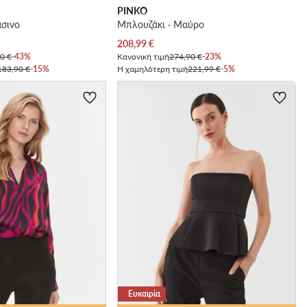
PINKO
άσινο
Μπλουζάκι · Μαύρο
Τρέχουσα τιμή
208,99
€
0 €
-43%
Κανονική τιμή
274,90 €
-23%
183,90 €
-15%
Η χαμηλότερη τιμή
221,99 €
-5%
Ευκαιρία