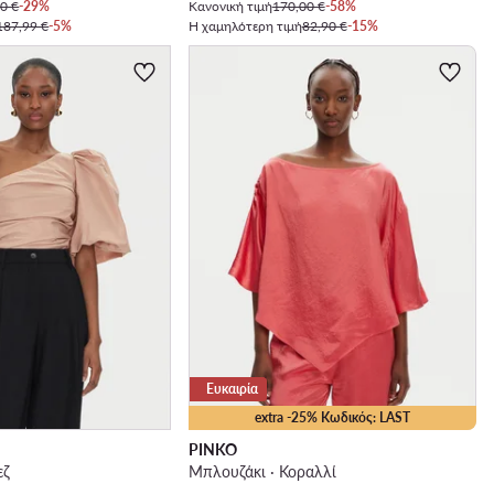
0 €
-29%
Κανονική τιμή
170,00 €
-58%
187,99 €
-5%
Η χαμηλότερη τιμή
82,90 €
-15%
Ευκαιρία
extra -25% Κωδικός: LAST
PINKO
εζ
Μπλουζάκι · Κοραλλί