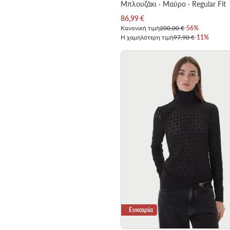
Μπλουζάκι · Μαύρο · Regular Fit
Τρέχουσα τιμή
86,99
€
Κανονική τιμή
200,00 €
-56%
Η χαμηλότερη τιμή
97,90 €
-11%
Ευκαιρία