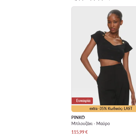
Ευκαιρία
extra -35% Κωδικός: LAST
PINKO
Μπλουζάκι · Μαύρο
Τρέχουσα τιμή
115,99
€