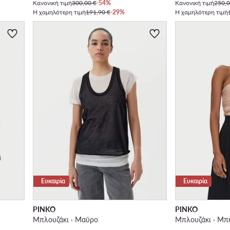
Κανονική τιμή
300,00 €
-54%
Κανονική τιμή
250,0
Η χαμηλότερη τιμή
191,90 €
-29%
Η χαμηλότερη τιμή
Ευκαιρία
Ευκαιρία
PINKO
PINKO
Μπλουζάκι · Μαύρο
Μπλουζάκι · Μπ