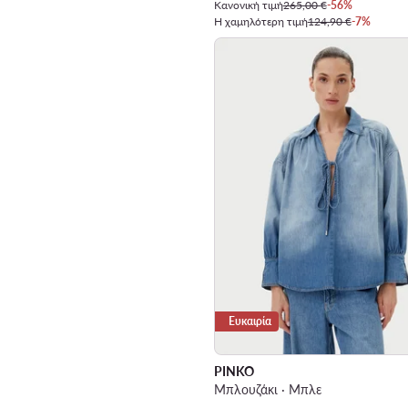
Κανονική τιμή
265,00 €
-56%
Η χαμηλότερη τιμή
124,90 €
-7%
Ευκαιρία
PINKO
Μπλουζάκι · Μπλε