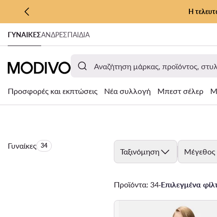
Η τελευτ
ΜΕΤΆΒΑΣΗ ΣΤΟ ΚΎΡΙΟ ΠΕΡΙΕΧΌΜΕΝΟ
ΓΥΝΑΊΚΕΣ
ΑΝΔΡΕΣ
ΠΑΙΔΙΑ
ΜΕΤΆΒΑΣΗ ΣΤΗΝ ΑΝΑΖΉΤΗΣΗ
Προσφορές και εκπτώσεις
Νέα συλλογή
Μπεστ σέλερ
Μ
Γυναίκες
Αριθμός προϊόντων:
34
Ταξινόμηση
Μέγεθος
Προϊόντα: 34
·
Επιλεγμένα φίλτ