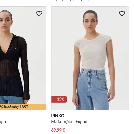
-15%
25% Κωδικός: LAST
PINKO
ύρο
Μπλουζάκι · Εκρού
Τρέχουσα τιμή
69,99
€