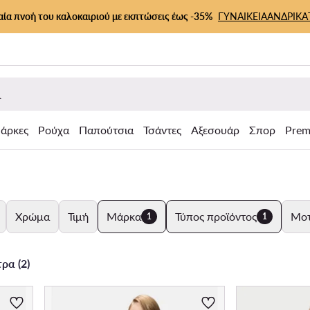
αία πνοή του καλοκαιριού με εκπτώσεις έως -35%
ΓΥΝΑΙΚΕΙΑ
ΑΝΔΡΙΚΑ
άρκες
Ρούχα
Παπούτσια
Τσάντες
Αξεσουάρ
Σπορ
Prem
Χρώμα
Τιμή
Μάρκα
Τύπος προϊόντος
Μοτ
1
1
ρα (2)