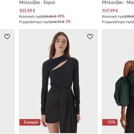
Μπλουζάκι · Εκρού
Μπλουζάκι · Μα
Τρέχουσα τιμή
Τρέχουσα τιμή
105,99
€
107,99
€
Κανονική τιμή
210,00 €
-49%
Κανονική τιμή
235,0
Η χαμηλότερη τιμή
114,99 €
-7%
Η χαμηλότερη τιμή
Ευκαιρία
-15%