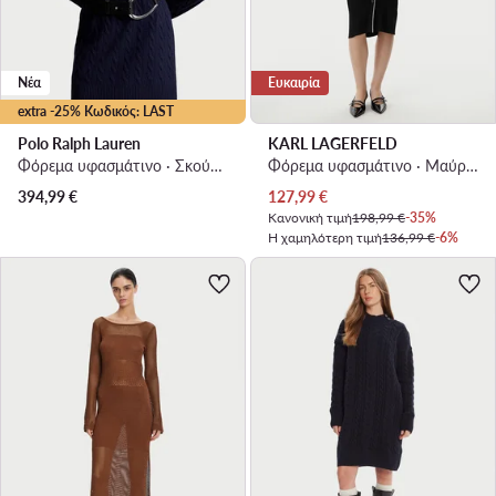
Νέα
Ευκαιρία
extra -25% Κωδικός: LAST
Polo Ralph Lauren
KARL LAGERFELD
Φόρεμα υφασμάτινο · Σκούρο μπλε · Mini
Φόρεμα υφασμάτινο · Μαύρο · Midi
Τρέχουσα τιμή
394,99
€
127,99
€
Κανονική τιμή
198,99 €
-35%
Η χαμηλότερη τιμή
136,99 €
-6%