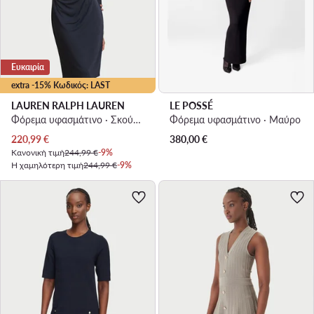
Ευκαιρία
extra -15% Κωδικός: LAST
LAUREN RALPH LAUREN
LE POSSÉ
Φόρεμα υφασμάτινο · Σκούρο μπλε · Midi
Φόρεμα υφασμάτινο · Μαύρο
Τρέχουσα τιμή
220,99
€
380,00
€
Κανονική τιμή
244,99 €
-9%
Η χαμηλότερη τιμή
244,99 €
-9%