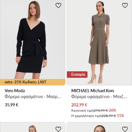
Ευκαιρία
extra -25% Κωδικός: LAST
Vero Moda
MICHAEL Michael Kors
Φόρεμα υφασμάτινο · Μαύρο · Mini
Φόρεμα υφασμάτινο · Μπεζ · Midi
Τρέχουσα τιμή
35,99
€
202,99
€
Κανονική τιμή
274,99 €
-26%
Η χαμηλότερη τιμή
228,99 €
-11%