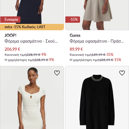
Ευκαιρία
-15%
extra -15% Κωδικός: LAST
JOOP!
Guess
Φόρεμα υφασμάτινο · Σκούρο μπλε · Midi
Φόρεμα υφασμάτινο · Πράσινο · Mini
Τρέχουσα τιμή
Τρέχουσα τιμή
206,99
€
89,99
€
Κανονική τιμή
228,99 €
-9%
Κανονική τιμή
139,99 €
-35%
Η χαμηλότερη τιμή
228,99 €
-9%
Η χαμηλότερη τιμή
105,99 €
-15%