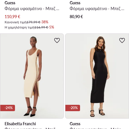
Guess
Guess
Φόρεμα υφασμάτινο · Μπεζ · Maxi
Φόρεμα υφασμάτινο · Μπεζ · Mini
Τρέχουσα τιμή
110,99
€
80,90
€
Κανονική τιμή
179,99 €
-38%
Η χαμηλότερη τιμή
116,99 €
-5%
-24%
-20%
Elisabetta Franchi
Guess