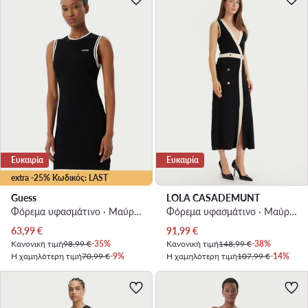
Ευκαιρία
Ευκαιρία
extra -25% Κωδικός: LAST
Guess
LOLA CASADEMUNT
Φόρεμα υφασμάτινο · Μαύρο · Mini
Φόρεμα υφασμάτινο · Μαύρο · Midi
Τρέχουσα τιμή
Τρέχουσα τιμή
63,99
€
91,99
€
Κανονική τιμή
98,99 €
-35%
Κανονική τιμή
148,99 €
-38%
Η χαμηλότερη τιμή
70,99 €
-9%
Η χαμηλότερη τιμή
107,99 €
-14%