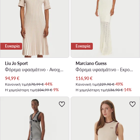
Ευκαιρία
Ευκαιρία
Liu Jo Sport
Marciano Guess
Φόρεμα υφασμάτινο · Ανοιχτό μπεζ · Mini
Φόρεμα υφασμάτινο · Εκρού · Maxi
Τρέχουσα τιμή
Τρέχουσα τιμή
94,99
€
116,90
€
Κανονική τιμή
170,99 €
-44%
Κανονική τιμή
229,90 €
-49%
Η χαμηλότερη τιμή
104,99 €
-9%
Η χαμηλότερη τιμή
136,90 €
-14%