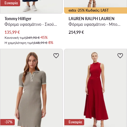
Ευκαιρία
extra -25% Κωδικός: LAST
Tommy Hilfiger
LAUREN RALPH LAUREN
Φόρεμα υφασμάτινο · Σκούρο μπλε · Midi
Φόρεμα υφασμάτινο · Μπορντό · Midi
Τρέχουσα τιμή
135,99
€
214,99
€
Κανονική τιμή
249,90 €
-45%
Η χαμηλότερη τιμή
148,99 €
-8%
-37%
Ευκαιρία