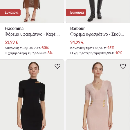
Ευκαιρία
Ευκαιρία
Fracomina
Barbour
Φόρεμα υφασμάτινο · Καφέ · Midi
Φόρεμα υφασμάτινο · Σκούρο μπλε · Mini
Τρέχουσα τιμή
Τρέχουσα τιμή
51,99
€
94,99
€
Κανονική τιμή
104,90 €
-50%
Κανονική τιμή
178,90 €
-46%
Η χαμηλότερη τιμή
56,90 €
-8%
Η χαμηλότερη τιμή
105,99 €
-10%