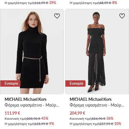
Η χαμηλότερη τιμή
116,99 €
-39%
Η χαμηλότερη τιμή
68,99 €
-8%
Ευκαιρία
Ευκαιρία
MICHAEL Michael Kors
MICHAEL Michael Kors
Φόρεμα υφασμάτινο · Μαύρο · Mini
Φόρεμα υφασμάτινο · Μαύρο · Maxi
Τρέχουσα τιμή
Τρέχουσα τιμή
111,99
€
204,99
€
Κανονική τιμή
203,90 €
-45%
Κανονική τιμή
324,90 €
-36%
Η χαμηλότερη τιμή
123,99 €
-9%
Η χαμηλότερη τιμή
227,99 €
-10%