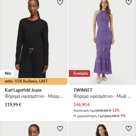
Νέα
Ευκαιρία
extra -15% Κωδικός: LAST
Karl Lagerfeld Jeans
TWINSET
Φόρεμα υφασμάτινο · Μαύρο · Mini
Φόρεμα υφασμάτινο · Μωβ · Midi
Τρέχουσα τιμή
119,99
€
146,90
€
Κανονική τιμή
310,00 €
-52%
Η χαμηλότερη τιμή
162,90 €
-9%