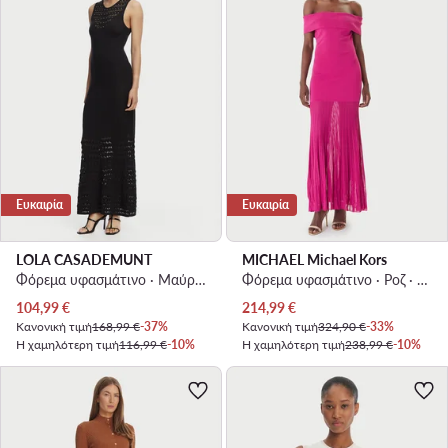
Ευκαιρία
Ευκαιρία
LOLA CASADEMUNT
MICHAEL Michael Kors
Φόρεμα υφασμάτινο · Μαύρο · Maxi
Φόρεμα υφασμάτινο · Ροζ · Maxi
Τρέχουσα τιμή
Τρέχουσα τιμή
104,99
€
214,99
€
Κανονική τιμή
168,99 €
-37%
Κανονική τιμή
324,90 €
-33%
Η χαμηλότερη τιμή
116,99 €
-10%
Η χαμηλότερη τιμή
238,99 €
-10%