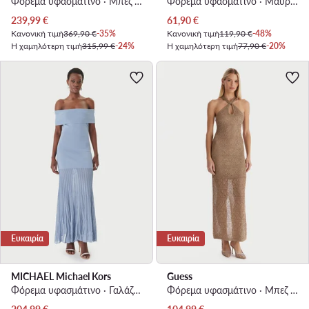
Φόρεμα υφασμάτινο · Μπεζ · Midi
Φόρεμα υφασμάτινο · Μαύρο · Midi
Τρέχουσα τιμή
Τρέχουσα τιμή
239,99
€
61,90
€
Κανονική τιμή
369,90 €
-35%
Κανονική τιμή
119,90 €
-48%
Η χαμηλότερη τιμή
315,99 €
-24%
Η χαμηλότερη τιμή
77,90 €
-20%
Ευκαιρία
Ευκαιρία
MICHAEL Michael Kors
Guess
Φόρεμα υφασμάτινο · Γαλάζιο · Maxi
Φόρεμα υφασμάτινο · Μπεζ · Maxi
Τρέχουσα τιμή
Τρέχουσα τιμή