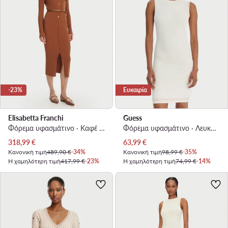
-23%
Ευκαιρία
Elisabetta Franchi
Guess
Φόρεμα υφασμάτινο · Καφέ · Midi
Φόρεμα υφασμάτινο · Λευκό · Mini
Τρέχουσα τιμή
Τρέχουσα τιμή
318,99
€
63,99
€
Κανονική τιμή
489,90 €
-34%
Κανονική τιμή
98,99 €
-35%
Η χαμηλότερη τιμή
417,99 €
-23%
Η χαμηλότερη τιμή
74,99 €
-14%