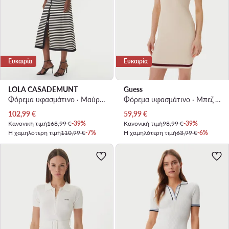
Ευκαιρία
Ευκαιρία
LOLA CASADEMUNT
Guess
Φόρεμα υφασμάτινο · Μαύρο · Midi
Φόρεμα υφασμάτινο · Μπεζ · Mini
Τρέχουσα τιμή
Τρέχουσα τιμή
102,99
€
59,99
€
Κανονική τιμή
168,99 €
-39%
Κανονική τιμή
98,99 €
-39%
Η χαμηλότερη τιμή
110,99 €
-7%
Η χαμηλότερη τιμή
63,99 €
-6%