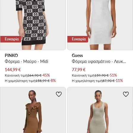
Ευκαιρία
Ευκαιρία
PINKO
Guess
Φόρεμα · Μαύρο · Midi
Φόρεμα υφασμάτινο · Λευκό · Mini
Τρέχουσα τιμή
Τρέχουσα τιμή
144,99
€
77,99
€
Κανονική τιμή
264,90 €
-45%
Κανονική τιμή
159,90 €
-51%
Η χαμηλότερη τιμή
158,99 €
-8%
Η χαμηλότερη τιμή
87,90 €
-11%