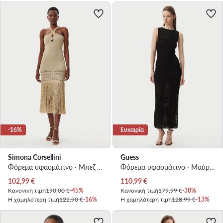
-16%
Ευκαιρία
Simona Corsellini
Guess
Φόρεμα υφασμάτινο · Μπεζ · Midi
Φόρεμα υφασμάτινο · Μαύρο · Midi
Τρέχουσα τιμή
Τρέχουσα τιμή
102,99
€
110,99
€
Κανονική τιμή
190,00 €
-45%
Κανονική τιμή
179,99 €
-38%
Η χαμηλότερη τιμή
122,90 €
-16%
Η χαμηλότερη τιμή
128,99 €
-13%