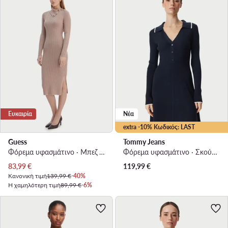
Ευκαιρία
Νέα
extra -10% Κωδικός: LAST
Guess
Tommy Jeans
Φόρεμα υφασμάτινο · Μπεζ · Midi
Φόρεμα υφασμάτινο · Σκούρο μπλε · Mini
Τρέχουσα τιμή
83,99
€
119,99
€
Κανονική τιμή
139,99 €
-40%
Η χαμηλότερη τιμή
89,99 €
-6%