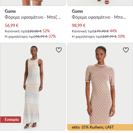
Guess
Guess
Φόρεμα υφασμάτινο · Μπεζ · Mini
Φόρεμα υφασμάτινο · Μπορντό · Midi
Τρέχουσα τιμή
Τρέχουσα τιμή
56,99
€
98,99
€
Κανονική τιμή
120,00 €
-52%
Κανονική τιμή
179,90 €
-44%
Η χαμηλότερη τιμή
90,99 €
-37%
Η χαμηλότερη τιμή
109,99 €
-10%
Ευκαιρία
extra -25% Κωδικός: LAST