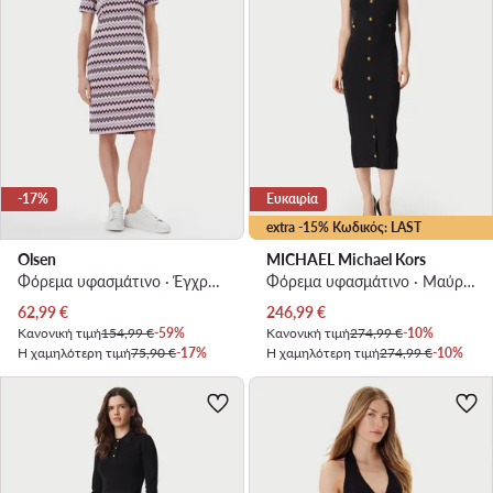
-17%
Ευκαιρία
extra -15% Κωδικός: LAST
Olsen
MICHAEL Michael Kors
Φόρεμα υφασμάτινο · Έγχρωμο · Midi
Φόρεμα υφασμάτινο · Μαύρο · Midi
Τρέχουσα τιμή
Τρέχουσα τιμή
62,99
€
246,99
€
Κανονική τιμή
154,99 €
-59%
Κανονική τιμή
274,99 €
-10%
Η χαμηλότερη τιμή
75,90 €
-17%
Η χαμηλότερη τιμή
274,99 €
-10%