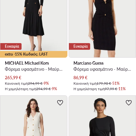
Ευκαιρία
Ευκαιρία
extra -15% Κωδικός: LAST
MICHAEL Michael Kors
Marciano Guess
Φόρεμα υφασμάτινο · Μαύρο · Midi
Φόρεμα υφασμάτινο · Μαύρο · Midi
Τρέχουσα τιμή
Τρέχουσα τιμή
265,99
€
86,99
€
Κανονική τιμή
294,99 €
-9%
Κανονική τιμή
179,90 €
-51%
Η χαμηλότερη τιμή
294,99 €
-9%
Η χαμηλότερη τιμή
97,99 €
-11%