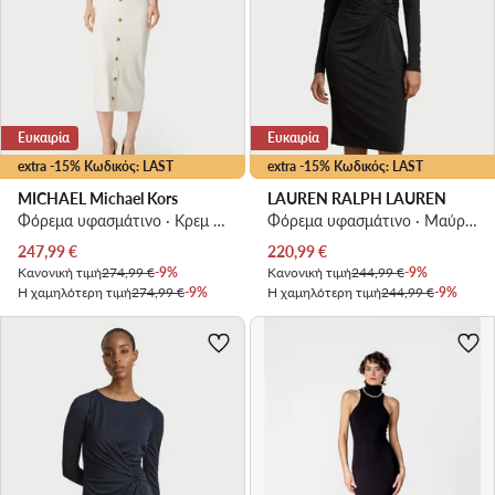
Ευκαιρία
Ευκαιρία
extra -15% Κωδικός: LAST
extra -15% Κωδικός: LAST
MICHAEL Michael Kors
LAUREN RALPH LAUREN
Φόρεμα υφασμάτινο · Κρεμ · Midi
Φόρεμα υφασμάτινο · Μαύρο · Maxi
Τρέχουσα τιμή
Τρέχουσα τιμή
247,99
€
220,99
€
Κανονική τιμή
274,99 €
-9%
Κανονική τιμή
244,99 €
-9%
Η χαμηλότερη τιμή
274,99 €
-9%
Η χαμηλότερη τιμή
244,99 €
-9%