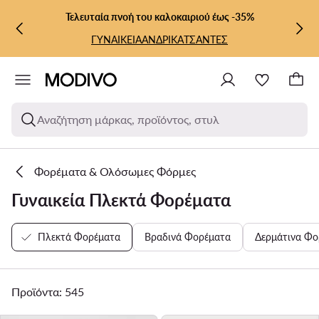
ΜΕΤΆΒΑΣΗ ΣΤΟ ΚΎΡΙΟ ΠΕΡΙΕΧΌΜΕΝΟ
ΜΕΤΆΒΑΣΗ ΣΤΗΝ ΑΝΑΖΉΤΗΣΗ
Τελευταία πνοή του καλοκαιριού έως -35%
ΓΥΝΑΙΚΕΙΑ
ΑΝΔΡΙΚΑ
ΤΣΑΝΤΕΣ
Αναζήτηση μάρκας, προϊόντος, στυλ
Φορέματα & Ολόσωμες Φόρμες
Γυναικεία Πλεκτά Φορέματα
Πλεκτά Φορέματα
Βραδινά Φορέματα
Δερμάτινα Φο
Προϊόντα: 545