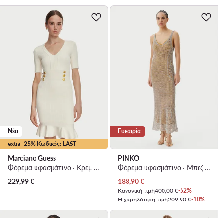
Νέα
Ευκαιρία
extra -25% Κωδικός: LAST
Marciano Guess
PINKO
Φόρεμα υφασμάτινο · Κρεμ · Midi
Φόρεμα υφασμάτινο · Μπεζ · Maxi
Τρέχουσα τιμή
229,99
€
188,90
€
Κανονική τιμή
400,00 €
-52%
Η χαμηλότερη τιμή
209,90 €
-10%