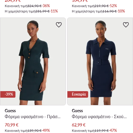
204,99
€
104,99
€
Κανονική τιμή
324,90 €
-36%
Κανονική τιμή
219,90 €
-52%
Η χαμηλότερη τιμή
231,99 €
-11%
Η χαμηλότερη τιμή
116,90 €
-10%
-39%
Ευκαιρία
Guess
Guess
Φόρεμα υφασμάτινο · Πράσινο · Mini
Φόρεμα υφασμάτινο · Σκούρο μπλε · Mini
Τρέχουσα τιμή
Τρέχουσα τιμή
70,99
€
62,99
€
Κανονική τιμή
139,90 €
-49%
Κανονική τιμή
119,99 €
-47%