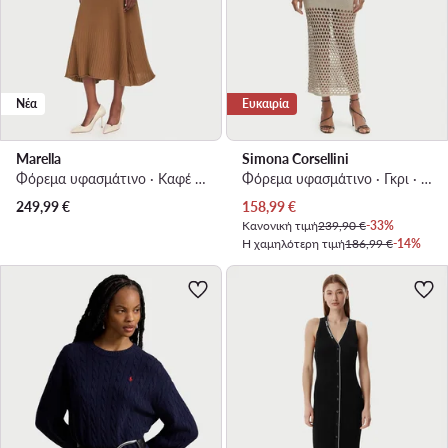
Νέα
Ευκαιρία
Marella
Simona Corsellini
Φόρεμα υφασμάτινο · Καφέ · Midi
Φόρεμα υφασμάτινο · Γκρι · Midi
Τρέχουσα τιμή
249,99
€
158,99
€
Κανονική τιμή
239,90 €
-33%
Η χαμηλότερη τιμή
186,99 €
-14%