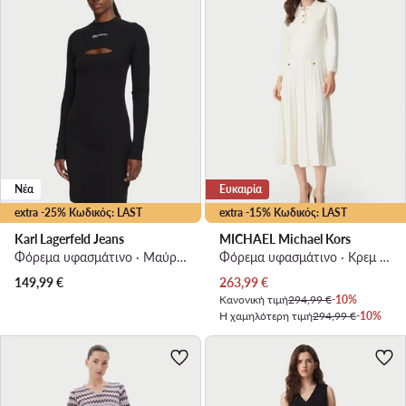
Νέα
Ευκαιρία
extra -25% Κωδικός: LAST
extra -15% Κωδικός: LAST
Karl Lagerfeld Jeans
MICHAEL Michael Kors
Φόρεμα υφασμάτινο · Μαύρο · Mini
Φόρεμα υφασμάτινο · Κρεμ · Midi
Τρέχουσα τιμή
149,99
€
263,99
€
Κανονική τιμή
294,99 €
-10%
Η χαμηλότερη τιμή
294,99 €
-10%