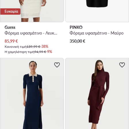
Ευκαιρία
Guess
PINKO
Φόρεμα υφασμάτινο · Λευκό · Mini
Φόρεμα υφασμάτινο · Μαύρο
Τρέχουσα τιμή
85,99
€
350,00
€
Κανονική τιμή
139,99 €
-38%
Η χαμηλότερη τιμή
94,99 €
-9%