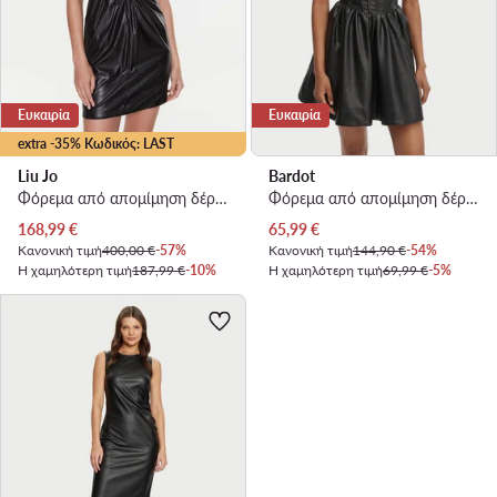
Ευκαιρία
Ευκαιρία
extra -35% Κωδικός: LAST
Liu Jo
Bardot
Φόρεμα από απομίμηση δέρματος · Μαύρο · Mini
Φόρεμα από απομίμηση δέρματος · Μαύρο · Mini
Τρέχουσα τιμή
Τρέχουσα τιμή
168,99
€
65,99
€
Κανονική τιμή
400,00 €
-57%
Κανονική τιμή
144,90 €
-54%
Η χαμηλότερη τιμή
187,99 €
-10%
Η χαμηλότερη τιμή
69,99 €
-5%