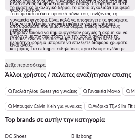
οποίο δημιουργούνται γυναικεία δερμάτινα φορέματα είναι
αλλά δεν σας συμβουλεύουμε να επιλέξετε φόρεμα με πολύ
το ελαστικό οικολογικό δέρμα, το οποίο αγκαλιάζει τρυφερά
φαρδύ πατρόν.
το σώμα και στέκεται φυσικά πάνω του, τονίζοντας τη
γυναικεία φιγούρα. Είναι καλά να αποφεύγετε τα φορέματα
Πώς να επιλέξουμε γυναικείο φόρεμα για μια επίσημη
από υφάσματα που μιμούνται δέρμα, επειδή πάνω τους
περίσταση;
μπορούν εύκολα να δημιουργηθούν ρωγμές ή ακόμη και να
Ανάλογα με την περίσταση για την οποία αναζητάτε το
σκίσουν, ενώ τα κατασκευασμένα από σκληρό υλικό δεν
δερμάτινο φόρεμα μπορείτε να επιλέξετε διάφορα χρώματα
είναι άνετα.
και μήκος. Για επίσημες εκδηλώσεις προτείνουμε σχέδια με
μήκος του φορέματος πάνω από το γόνατο και στο κλασικό
μαύρο χρώμα.
Δείξε περισσότερα
Άλλοι χρήστες / πελάτες αναζήτησαν επίσης
Γυαλιά ηλίου Guess για γυναίκες
Γυναικεία Μαγιό
Μακ
Μπουφάν Calvin Klein για γυναίκες
Ανδρικά Τζιν Slim Fit Cal
Top brands σε αυτήν την κατηγορία
DC Shoes
Billabong