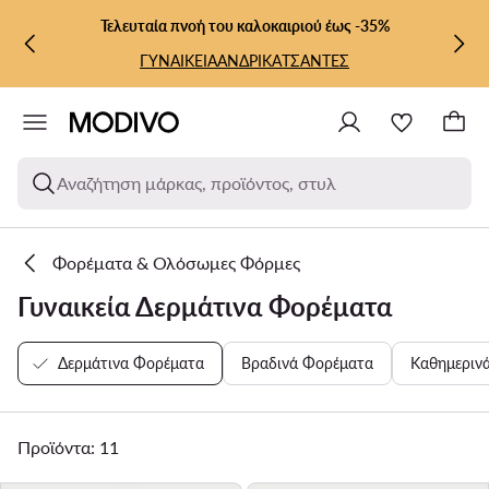
ΜΕΤΆΒΑΣΗ ΣΤΟ ΚΎΡΙΟ ΠΕΡΙΕΧΌΜΕΝΟ
ΜΕΤΆΒΑΣΗ ΣΤΗΝ ΑΝΑΖΉΤΗΣΗ
Τελευταία πνοή του καλοκαιριού έως -35%
ΓΥΝΑΙΚΕΙΑ
ΑΝΔΡΙΚΑ
ΤΣΑΝΤΕΣ
Αναζήτηση μάρκας, προϊόντος, στυλ
Φορέματα & Ολόσωμες Φόρμες
Γυναικεία Δερμάτινα Φορέματα
Δερμάτινα Φορέματα
Βραδινά Φορέματα
Καθημεριν
Προϊόντα: 11