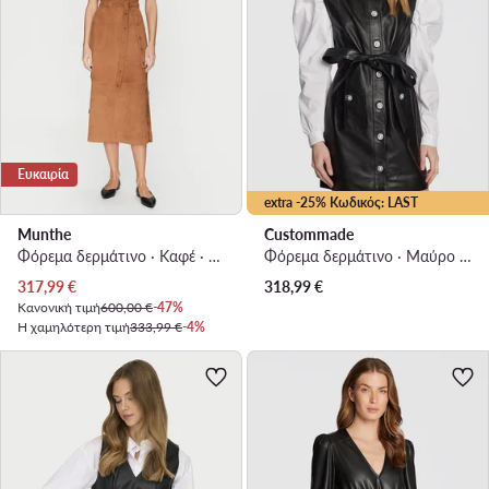
Ευκαιρία
extra -25% Κωδικός: LAST
Munthe
Custommade
Φόρεμα δερμάτινο · Καφέ · Midi
Φόρεμα δερμάτινο · Μαύρο · Mini
Τρέχουσα τιμή
317,99
€
318,99
€
Κανονική τιμή
600,00 €
-47%
Η χαμηλότερη τιμή
333,99 €
-4%