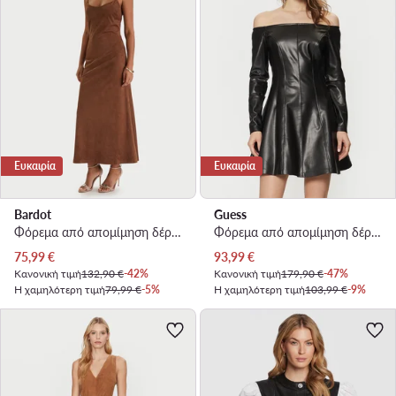
Ευκαιρία
Ευκαιρία
Bardot
Guess
Φόρεμα από απομίμηση δέρματος · Καφέ · Midi
Φόρεμα από απομίμηση δέρματος · Μαύρο · Mini
Τρέχουσα τιμή
Τρέχουσα τιμή
75,99
€
93,99
€
Κανονική τιμή
132,90 €
-42%
Κανονική τιμή
179,90 €
-47%
Η χαμηλότερη τιμή
79,99 €
-5%
Η χαμηλότερη τιμή
103,99 €
-9%