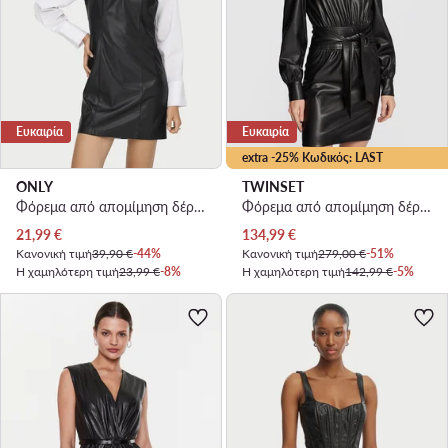
Ευκαιρία
Ευκαιρία
extra -25% Κωδικός: LAST
ONLY
TWINSET
Φόρεμα από απομίμηση δέρματος · Μαύρο · Mini
Φόρεμα από απομίμηση δέρματος · Μαύρο · Mini
Τρέχουσα τιμή
Τρέχουσα τιμή
21,99
€
134,99
€
Κανονική τιμή
39,90 €
-44%
Κανονική τιμή
279,00 €
-51%
Η χαμηλότερη τιμή
23,99 €
-8%
Η χαμηλότερη τιμή
142,99 €
-5%