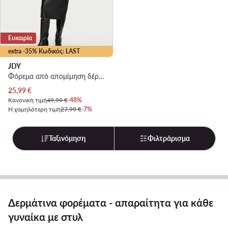
Ευκαιρία
extra -35% Κωδικός: LAST
JDY
Φόρεμα από απομίμηση δέρματος · Μαύρο · Midi
Τρέχουσα τιμή
25,99
€
Κανονική τιμή
49,99 €
-48%
Η χαμηλότερη τιμή
27,99 €
-7%
Ταξινόμηση
Φιλτράρισμα
Δερμάτινα φορέματα - απαραίτητα για κάθε
γυναίκα με στυλ