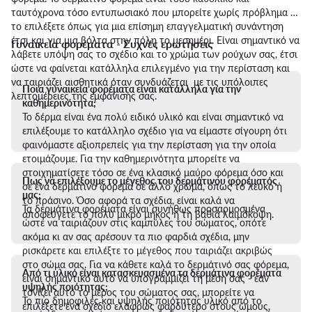
ταυτόχρονα τόσο εντυπωσιακό που μπορείτε χωρίς πρόβλημα να
το επιλέξετε όπως για μια επίσημη επαγγελματική συνάντηση
έτσι και για μια βόλτα στην πόλη το μεσημέρι. Είναι σημαντικό να
Γυναικεία φορέματα - Συχνές ερωτήσεις
λάβετε υπόψη σας το σχέδιο και το χρώμα των ρούχων σας, έτσι
ώστε να φαίνεται κατάλληλα επιλεγμένο για την περίσταση και
να ταιριάζει αισθητικά όταν συνδυάζεται με τις υπόλοιπες
Ποια γυναικεία φορέματα είναι κατάλληλα για την
λεπτομέρειες της εμφάνισής σας.
καθημερινότητα;
Το δέρμα είναι ένα πολύ ειδικό υλικό και είναι σημαντικό να
επιλέξουμε το κατάλληλο σχέδιο για να είμαστε σίγουρη ότι
φαινόμαστε αξιοπρεπείς για την περίσταση για την οποία
ετοιμάζουμε. Για την καθημερινότητα μπορείτε να
στοιχηματίσετε τόσο σε ένα κλασικό μαύρο φόρεμα όσο και
Πως να επιλέξουμε το μέγεθος του δερμάτινου φορέματός
σε ένα δερμάτινο φόρεμα σε άλλο χρώμα, όπως το λευκό ή
μας;
το πράσινο. Όσο αφορά τα σχέδια, είναι καλά να
Τα δερμάτινα φορέματα είναι συνήθως προσαρμοσμένα
αποφεύγετε το πολύ μικρό μήκος ή τη βαθιά λαιμόκοψη.
ώστε να ταιριάζουν στις καμπύλες του σώματος, οπότε
ακόμα κι αν σας αρέσουν τα πιο φαρδιά σχέδια, μην
ρισκάρετε και επιλέξτε το μέγεθος που ταιριάζει ακριβώς
στο σώμα σας. Για να κάθετε καλά το δερμάτινό σας φόρεμα,
Από τι υλικό είναι κατασκευασμένα τα δερμάτινα φορέματα
είναι σημαντικό αυτό να υπογραμμίζει τη μέση σας - εάν
υψηλής ποιότητας;
τονίζει αυτό το μέρος του σώματος σας, μπορείτε να
Το πιο δημοφιλές και υψηλής ποιότητας υλικό από το
επιλέξετε ένα σχέδιο ελαφρώς φαρδύτερο στους ώμους,