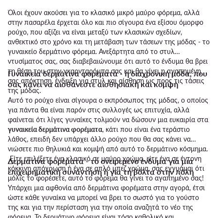
Όλοι έχουν ακούσει για το κλασικό μικρό μαύρο φόρεμα, αλλά
στην πασαρέλα έρχεται όλο και πιο σίγουρα ένα εξίσου όμορφο
ρούχο, που αξίζει να είναι μεταξύ των κλασικών σχεδίων,
ανθεκτικό στο χρόνο και τη μετάβαση των τάσεων της μόδας - το
γυναικείο δερμάτινο φόρεμα. Ανεξάρτητα από το στυλ
ντυσίματος σας, σας διαβεβαιώνουμε ότι αυτό το ένδυμα θα βρει
τη θέση του στην γκαρνταρόμπα σας και θα γίνει η αγαπημένη
Γυναικεία δερμάτινα φορέματα - η διαχρονική μόδα, που
σας απόκτηση, ένδειξη για στυλ και αίσθηση ως προς τις τάσεις
σας κάνει να αισθάνεστε αισθησιακή και κομψή
της μόδας.
Αυτό το ρούχο είναι σίγουρα ο εκπρόσωπος της μόδας, ο οποίος
για πάντα θα είναι παρόν στις συλλογές ως επιτυχία, αλλά
φαίνεται ότι λίγες γυναίκες τολμούν να δώσουν μια ευκαιρία στα
γυναικεία δερμάτινα φορέματα
, κάτι που είναι ένα τεράστιο
λάθος, επειδή δεν υπάρχει άλλο ρούχο που θα σας κάνει να
νιώσετε πιο θηλυκιά και κομψή από αυτό το δερμάτινο κόσμημα.
Είτε επιλέξετε ένα κλασικό σε μαύρο χρώμα, είτε ένα σε έντονη
Δερμάτινα φορέματα - το ονειρεμένο ένδυμα για μια
κόκκινη απόχρωση ή ένα σε απλό μπεζ χρώμα, σας εγγυάμαι ότι
επιχειρηματική συνάντηση ή για τη βόλτα στην πόλη
μόλις το φορέσετε, αυτό το φόρεμα θα γίνει το αγαπημένο σας!
Υπάρχει μια αφθονία από δερμάτινα φορέματα στην αγορά, έτσι
ώστε κάθε γυναίκα να μπορεί να βρει το σωστό για το γούστο
της και για την περίσταση για την οποία αναζητά το νέο της
φόρεμα. Το δερμάτινο φόρεμα είναι τόσο καθολικό και