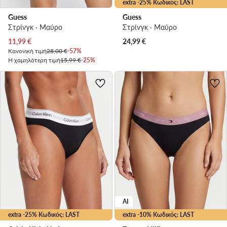
extra -25% Κωδικός: LAST
Guess
Guess
Στρίνγκ · Μαύρο
Στρίνγκ · Μαύρο
Τρέχουσα τιμή
11,99
€
24,99
€
Κανονική τιμή
28,00 €
-57%
Η χαμηλότερη τιμή
15,99 €
-25%
AI
extra -25% Κωδικός: LAST
extra -10% Κωδικός: LAST