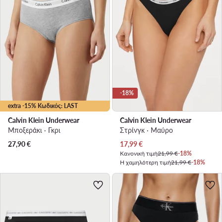
-18%
extra -15% Κωδικός: LAST
Calvin Klein Underwear
Calvin Klein Underwear
Μποξεράκι · Γκρι
Στρίνγκ · Μαύρο
Τρέχουσα τιμή
27,90
€
17,99
€
Κανονική τιμή
21,99 €
-18%
Η χαμηλότερη τιμή
21,99 €
-18%