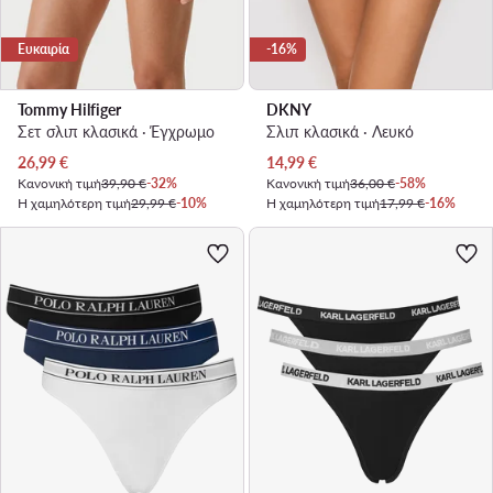
Ευκαιρία
-16%
Tommy Hilfiger
DKNY
Σετ σλιπ κλασικά · Έγχρωμο
Σλιπ κλασικά · Λευκό
Τρέχουσα τιμή
Τρέχουσα τιμή
26,99
€
14,99
€
Κανονική τιμή
39,90 €
-32%
Κανονική τιμή
36,00 €
-58%
Η χαμηλότερη τιμή
29,99 €
-10%
Η χαμηλότερη τιμή
17,99 €
-16%