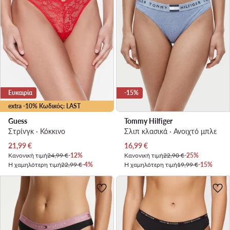
Ευκαιρία
-15%
extra -10% Κωδικός: LAST
Guess
Tommy Hilfiger
Στρίνγκ · Κόκκινο
Σλιπ κλασικά · Ανοιχτό μπλε
Τρέχουσα τιμή
Τρέχουσα τιμή
21,99
€
16,99
€
Κανονική τιμή
24,99 €
-12%
Κανονική τιμή
22,90 €
-25%
Η χαμηλότερη τιμή
22,99 €
-4%
Η χαμηλότερη τιμή
19,99 €
-15%