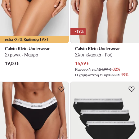
-19%
extra -25% Κωδικός: LAST
Calvin Klein Underwear
Calvin Klein Underwear
Στρίνγκ · Μαύρο
Σλιπ κλασικά · Ροζ
Τρέχουσα τιμή
19,00
€
16,99
€
Κανονική τιμή
24,99 €
-32%
Η χαμηλότερη τιμή
20,99 €
-19%