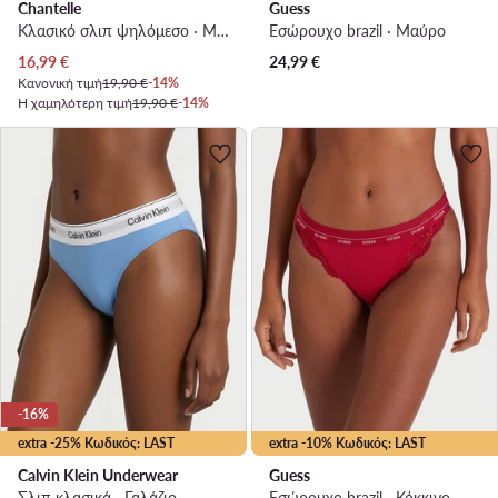
Chantelle
Guess
Κλασικό σλιπ ψηλόμεσο · Μπεζ
Εσώρουχο brazil · Μαύρο
Τρέχουσα τιμή
16,99
€
24,99
€
Κανονική τιμή
19,90 €
-14%
Η χαμηλότερη τιμή
19,90 €
-14%
-16%
extra -25% Κωδικός: LAST
extra -10% Κωδικός: LAST
Calvin Klein Underwear
Guess
Σλιπ κλασικά · Γαλάζιο
Εσώρουχο brazil · Κόκκινο