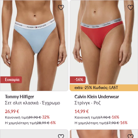
Ευκαιρία
-16%
extra -25% Κωδικός: LAST
Tommy Hilfiger
Calvin Klein Underwear
Σετ σλιπ κλασικά · Έγχρωμο
Στρίνγκ · Ροζ
Τρέχουσα τιμή
Τρέχουσα τιμή
26,99
€
14,99
€
Κανονική τιμή
39,90 €
-32%
Κανονική τιμή
17,90 €
-16%
Η χαμηλότερη τιμή
28,99 €
-6%
Η χαμηλότερη τιμή
17,90 €
-16%