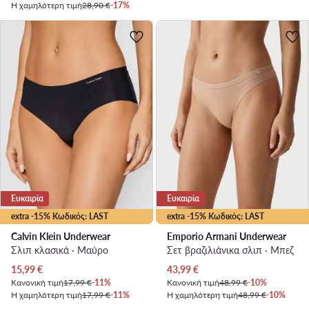
Η χαμηλότερη τιμή
28,90 €
-17%
Ευκαιρία
Ευκαιρία
extra -15% Κωδικός: LAST
extra -15% Κωδικός: LAST
Calvin Klein Underwear
Emporio Armani Underwear
Σλιπ κλασικά · Μαύρο
Σετ βραζιλιάνικα σλιπ · Μπεζ
Τρέχουσα τιμή
Τρέχουσα τιμή
15,99
€
43,99
€
Κανονική τιμή
17,99 €
-11%
Κανονική τιμή
48,99 €
-10%
Η χαμηλότερη τιμή
17,99 €
-11%
Η χαμηλότερη τιμή
48,99 €
-10%