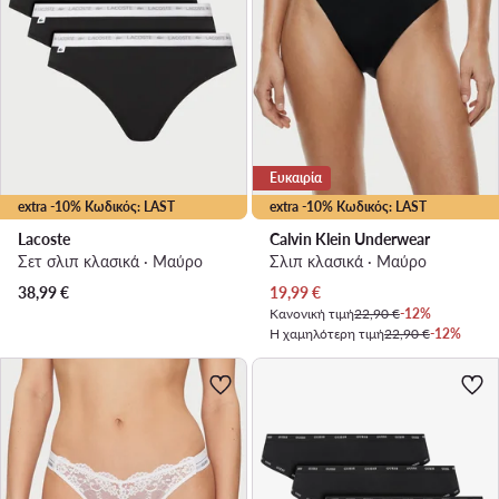
Ευκαιρία
extra -10% Κωδικός: LAST
extra -10% Κωδικός: LAST
Lacoste
Calvin Klein Underwear
Σετ σλιπ κλασικά · Μαύρο
Σλιπ κλασικά · Μαύρο
Τρέχουσα τιμή
38,99
€
19,99
€
Κανονική τιμή
22,90 €
-12%
Η χαμηλότερη τιμή
22,90 €
-12%