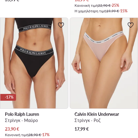
Κανονική τιμή
22,90 €
-25%
Η χαμηλότερη τιμή
19,99 €
-15%
-17%
Polo Ralph Lauren
Calvin Klein Underwear
Στρίνγκ · Μαύρο
Στρίνγκ · Ροζ
Τρέχουσα τιμή
23,90
€
17,99
€
Κανονική τιμή
28,90 €
-17%