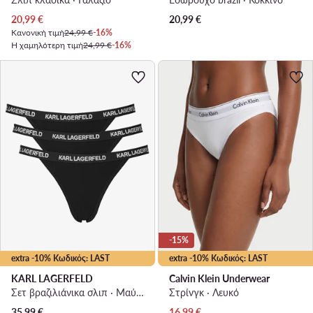
Τρέχουσα τιμή
20,99
€
20,99
€
Κανονική τιμή
24,99 €
-16%
Η χαμηλότερη τιμή
24,99 €
-16%
-15%
extra -10% Κωδικός: LAST
extra -10% Κωδικός: LAST
KARL LAGERFELD
Calvin Klein Underwear
Σετ βραζιλιάνικα σλιπ · Μαύρο
Στρίνγκ · Λευκό
Τρέχουσα τιμή
35,99
€
16,99
€