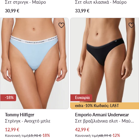
Σετ στρινγκ · Μαύρο
Σετ σλιπ κλασικά · Μαύρο
30,99
€
33,99
€
-18%
Ευκαιρία
extra -10% Κωδικός: LAST
Tommy Hilfiger
Emporio Armani Underwear
Στρίνγκ · Ανοιχτό μπλε
Σετ βραζιλιάνικα σλιπ · Μαύρο
Τρέχουσα τιμή
Τρέχουσα τιμή
12,99
€
42,99
€
Κανονική τιμή
15,90 €
-18%
Κανονική τιμή
48,99 €
-12%