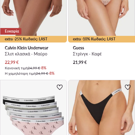
Ευκαιρία
extra -25% Κωδικός: LAST
extra -10% Κωδικός: LAST
Calvin Klein Underwear
Guess
Σλιπ κλασικά · Μαύρο
Στρίνγκ · Καφέ
Τρέχουσα τιμή
22,99
€
21,99
€
Κανονική τιμή
24,99 €
-8%
Η χαμηλότερη τιμή
24,99 €
-8%