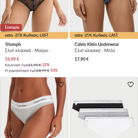
Ευκαιρία
extra -25% Κωδικός: LAST
extra -25% Κωδικός: LAST
Triumph
Calvin Klein Underwear
Σλιπ κλασικά · Μαύρο
Σλιπ κλασικά · Μπλε
Τρέχουσα τιμή
16,99
€
17,90
€
Κανονική τιμή
21,90 €
-22%
Η χαμηλότερη τιμή
18,99 €
-10%