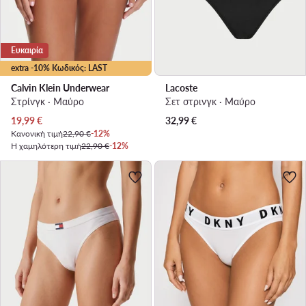
Ευκαιρία
extra -10% Κωδικός: LAST
Calvin Klein Underwear
Lacoste
Στρίνγκ · Μαύρο
Σετ στρινγκ · Μαύρο
Τρέχουσα τιμή
19,99
€
32,99
€
Κανονική τιμή
22,90 €
-12%
Η χαμηλότερη τιμή
22,90 €
-12%