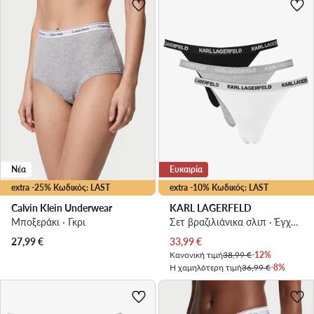
Νέα
Ευκαιρία
extra -25% Κωδικός: LAST
extra -10% Κωδικός: LAST
Calvin Klein Underwear
KARL LAGERFELD
Μποξεράκι · Γκρι
Σετ βραζιλιάνικα σλιπ · Έγχρωμο
Τρέχουσα τιμή
27,99
€
33,99
€
Κανονική τιμή
38,99 €
-12%
Η χαμηλότερη τιμή
36,99 €
-8%