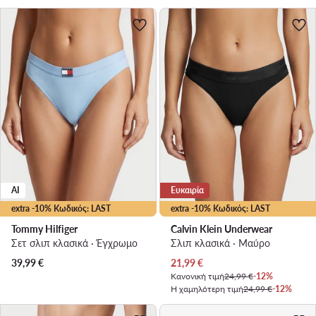
AI
Ευκαιρία
extra -10% Κωδικός: LAST
extra -10% Κωδικός: LAST
Tommy Hilfiger
Calvin Klein Underwear
Σετ σλιπ κλασικά · Έγχρωμο
Σλιπ κλασικά · Μαύρο
Τρέχουσα τιμή
39,99
€
21,99
€
Κανονική τιμή
24,99 €
-12%
Η χαμηλότερη τιμή
24,99 €
-12%