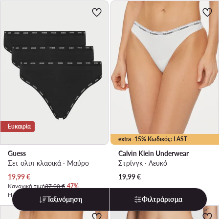
Ευκαιρία
extra -15% Κωδικός: LAST
Guess
Calvin Klein Underwear
Σετ σλιπ κλασικά · Μαύρο
Στρίνγκ · Λευκό
Τρέχουσα τιμή
19,99
€
19,99
€
Κανονική τιμή
37,90 €
-47%
Η χαμηλότερη τιμή
22,99 €
-13%
Ταξινόμηση
Φιλτράρισμα