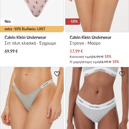
Νέα
-18%
extra -10% Κωδικός: LAST
Calvin Klein Underwear
Calvin Klein Underwear
Σετ σλιπ κλασικά · Έγχρωμο
Στρίνγκ · Μαύρο
Τρέχουσα τιμή
69,99
€
17,99
€
Κανονική τιμή
21,99 €
-18%
Η χαμηλότερη τιμή
21,99 €
-18%