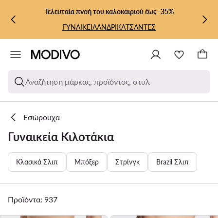
ΜΕΤΆΒΑΣΗ ΣΤΟ ΚΎΡΙΟ ΠΕΡΙΕΧΌΜΕΝΟ
ΜΕΤΆΒΑΣΗ ΣΤΗΝ ΑΝΑΖΉΤΗΣΗ
Τελευταία πνοή του καλοκαιριού έως -35%
ΓΥΝΑΙΚΕΙΑ
ΑΝΔΡΙΚΑ
ΤΣΑΝΤΕΣ
Αναζήτηση μάρκας, προϊόντος, στυλ
Εσώρουχα
Γυναικεία Κιλοτάκια
Κλασικά Σλιπ
Μπόξερ
Στρίνγκ
Brazil Σλιπ
Προϊόντα: 937