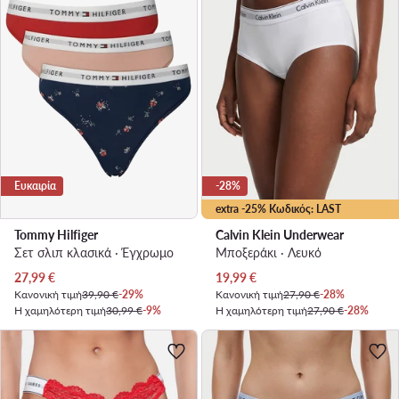
Ευκαιρία
-28%
extra -25% Κωδικός: LAST
Tommy Hilfiger
Calvin Klein Underwear
Σετ σλιπ κλασικά · Έγχρωμο
Μποξεράκι · Λευκό
Τρέχουσα τιμή
Τρέχουσα τιμή
27,99
€
19,99
€
Κανονική τιμή
39,90 €
-29%
Κανονική τιμή
27,90 €
-28%
Η χαμηλότερη τιμή
30,99 €
-9%
Η χαμηλότερη τιμή
27,90 €
-28%