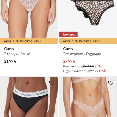
Ευκαιρία
extra -10% Κωδικός: LAST
extra -10% Κωδικός: LAST
Guess
Guess
Στρίνγκ · Λευκό
Σετ στρινγκ · Έγχρωμο
Τρέχουσα τιμή
21,99
€
27,99
€
Κανονική τιμή
34,99 €
-20%
Η χαμηλότερη τιμή
29,99 €
-6%