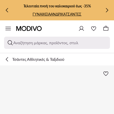
ΜΕΤΆΒΑΣΗ ΣΤΟ ΚΎΡΙΟ ΠΕΡΙΕΧΌΜΕΝΟ
ΜΕΤΆΒΑΣΗ ΣΤΗΝ ΑΝΑΖΉΤΗΣΗ
Τελευταία πνοή του καλοκαιριού έως -35%
ΓΥΝΑΙΚΕΙΑ
ΑΝΔΡΙΚΑ
ΤΣΑΝΤΕΣ
Αναζήτηση μάρκας, προϊόντος, στυλ
Τσάντες Αθλητικές & Ταξιδιού