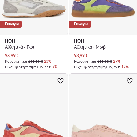
Ευκαιρία
Ευκαιρία
HOFF
HOFF
Αθλητικά · Γκρι
Αθλητικά · Μωβ
Τρέχουσα τιμή
Τρέχουσα τιμή
98,99
€
93,99
€
Κανονική τιμή
130,00 €
-23%
Κανονική τιμή
130,00 €
-27%
Η χαμηλότερη τιμή
106,99 €
-7%
Η χαμηλότερη τιμή
106,99 €
-12%