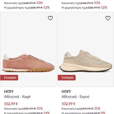
Κανονική τιμή
140,99 €
-33%
Κανονική τιμή
140,99 €
-33%
Η χαμηλότερη τιμή
106,99 €
-12%
Η χαμηλότερη τιμή
106,99 €
-12%
Ευκαιρία
Ευκαιρία
HOFF
HOFF
Αθλητικά · Καφέ
Αθλητικά · Εκρού
Τρέχουσα τιμή
Τρέχουσα τιμή
102,99
€
102,99
€
Κανονική τιμή
159,99 €
-35%
Κανονική τιμή
149,99 €
-31%
Η χαμηλότερη τιμή
120,99 €
-14%
Η χαμηλότερη τιμή
113,99 €
-9%