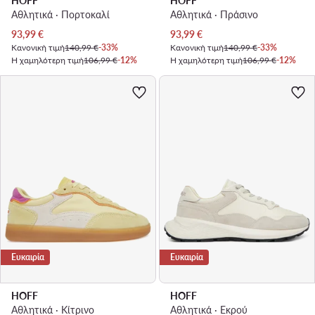
HOFF
HOFF
Αθλητικά · Πορτοκαλί
Αθλητικά · Πράσινο
Τρέχουσα τιμή
Τρέχουσα τιμή
93,99
€
93,99
€
Κανονική τιμή
140,99 €
-33%
Κανονική τιμή
140,99 €
-33%
Η χαμηλότερη τιμή
106,99 €
-12%
Η χαμηλότερη τιμή
106,99 €
-12%
Ευκαιρία
Ευκαιρία
HOFF
HOFF
Αθλητικά · Κίτρινο
Αθλητικά · Εκρού