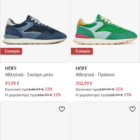
Ευκαιρία
Ευκαιρία
HOFF
HOFF
Αθλητικά · Σκούρο μπλε
Αθλητικά · Πράσινο
Τρέχουσα τιμή
Τρέχουσα τιμή
93,99
€
102,99
€
Κανονική τιμή
140,99 €
-33%
Κανονική τιμή
159,99 €
-35%
Η χαμηλότερη τιμή
106,99 €
-12%
Η χαμηλότερη τιμή
118,99 €
-13%