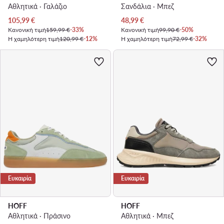
Αθλητικά · Γαλάζιο
Σανδάλια · Μπεζ
Τρέχουσα τιμή
Τρέχουσα τιμή
105,99
€
48,99
€
Κανονική τιμή
159,99 €
-33%
Κανονική τιμή
99,90 €
-50%
Η χαμηλότερη τιμή
120,99 €
-12%
Η χαμηλότερη τιμή
72,99 €
-32%
Ευκαιρία
Ευκαιρία
HOFF
HOFF
Αθλητικά · Πράσινο
Αθλητικά · Μπεζ