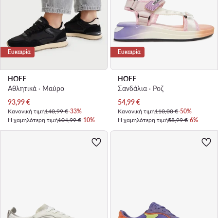
Ευκαιρία
Ευκαιρία
HOFF
HOFF
Αθλητικά · Μαύρο
Σανδάλια · Ροζ
Τρέχουσα τιμή
Τρέχουσα τιμή
93,99
€
54,99
€
Κανονική τιμή
140,99 €
-33%
Κανονική τιμή
110,00 €
-50%
Η χαμηλότερη τιμή
104,99 €
-10%
Η χαμηλότερη τιμή
58,99 €
-6%