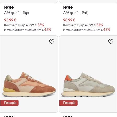
HOFF
HOFF
Αθλητικά · Γκρι
Αθλητικά · Ροζ
Τρέχουσα τιμή
Τρέχουσα τιμή
93,99
€
98,99
€
Κανονική τιμή
140,99 €
-33%
Κανονική τιμή
149,99 €
-34%
Η χαμηλότερη τιμή
106,99 €
-12%
Η χαμηλότερη τιμή
113,99 €
-13%
Ευκαιρία
Ευκαιρία