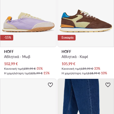
-15%
Ευκαιρία
HOFF
HOFF
Αθλητικά · Μωβ
Αθλητικά · Καφέ
Τρέχουσα τιμή
Τρέχουσα τιμή
102,99
€
105,99
€
Κανονική τιμή
159,99 €
-35%
Κανονική τιμή
159,99 €
-33%
Η χαμηλότερη τιμή
121,99 €
-15%
Η χαμηλότερη τιμή
118,99 €
-10%