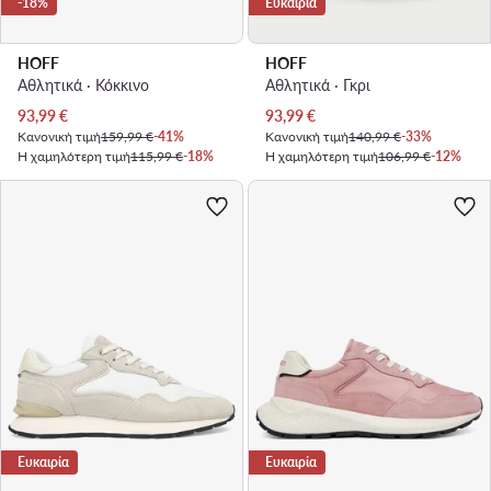
-18%
Ευκαιρία
HOFF
HOFF
Αθλητικά · Κόκκινο
Αθλητικά · Γκρι
Τρέχουσα τιμή
Τρέχουσα τιμή
93,99
€
93,99
€
Κανονική τιμή
159,99 €
-41%
Κανονική τιμή
140,99 €
-33%
Η χαμηλότερη τιμή
115,99 €
-18%
Η χαμηλότερη τιμή
106,99 €
-12%
Ευκαιρία
Ευκαιρία