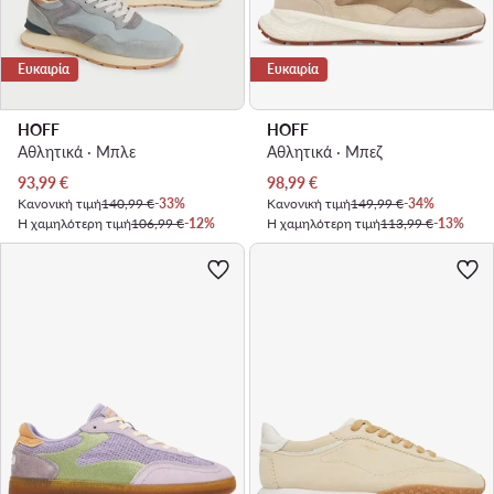
Ευκαιρία
Ευκαιρία
HOFF
HOFF
Αθλητικά · Μπλε
Αθλητικά · Μπεζ
Τρέχουσα τιμή
Τρέχουσα τιμή
93,99
€
98,99
€
Κανονική τιμή
140,99 €
-33%
Κανονική τιμή
149,99 €
-34%
Η χαμηλότερη τιμή
106,99 €
-12%
Η χαμηλότερη τιμή
113,99 €
-13%