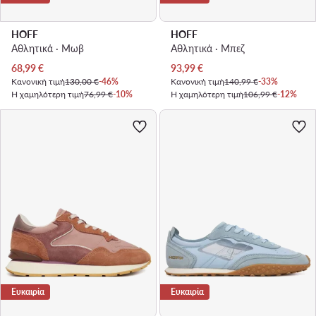
HOFF
HOFF
Αθλητικά · Μωβ
Αθλητικά · Μπεζ
Τρέχουσα τιμή
Τρέχουσα τιμή
68,99
€
93,99
€
Κανονική τιμή
130,00 €
-46%
Κανονική τιμή
140,99 €
-33%
Η χαμηλότερη τιμή
76,99 €
-10%
Η χαμηλότερη τιμή
106,99 €
-12%
Ευκαιρία
Ευκαιρία