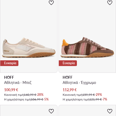
Ευκαιρία
Ευκαιρία
HOFF
HOFF
Αθλητικά · Μπεζ
Αθλητικά · Έγχρωμο
Τρέχουσα τιμή
Τρέχουσα τιμή
100,99
€
112,99
€
Κανονική τιμή
140,99 €
-28%
Κανονική τιμή
159,99 €
-29%
Η χαμηλότερη τιμή
106,99 €
-5%
Η χαμηλότερη τιμή
121,99 €
-7%