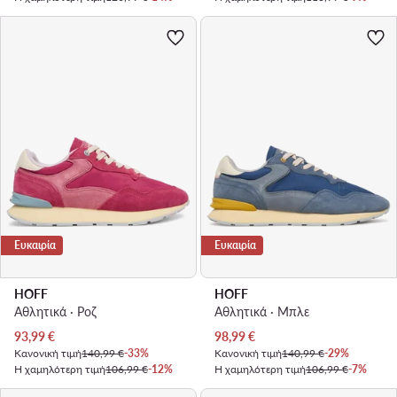
Ευκαιρία
Ευκαιρία
HOFF
HOFF
Αθλητικά · Ροζ
Αθλητικά · Μπλε
Τρέχουσα τιμή
Τρέχουσα τιμή
93,99
€
98,99
€
Κανονική τιμή
140,99 €
-33%
Κανονική τιμή
140,99 €
-29%
Η χαμηλότερη τιμή
106,99 €
-12%
Η χαμηλότερη τιμή
106,99 €
-7%