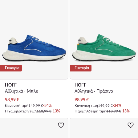
Ευκαιρία
Ευκαιρία
HOFF
HOFF
Αθλητικά · Μπλε
Αθλητικά · Πράσινο
Τρέχουσα τιμή
Τρέχουσα τιμή
98,99
€
98,99
€
Κανονική τιμή
149,99 €
-34%
Κανονική τιμή
149,99 €
-34%
Η χαμηλότερη τιμή
113,99 €
-13%
Η χαμηλότερη τιμή
113,99 €
-13%