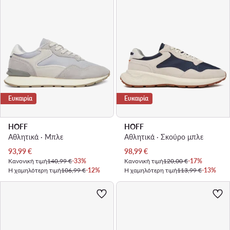
Ευκαιρία
Ευκαιρία
HOFF
HOFF
Αθλητικά · Μπλε
Αθλητικά · Σκούρο μπλε
Τρέχουσα τιμή
Τρέχουσα τιμή
93,99
€
98,99
€
Κανονική τιμή
140,99 €
-33%
Κανονική τιμή
120,00 €
-17%
Η χαμηλότερη τιμή
106,99 €
-12%
Η χαμηλότερη τιμή
113,99 €
-13%