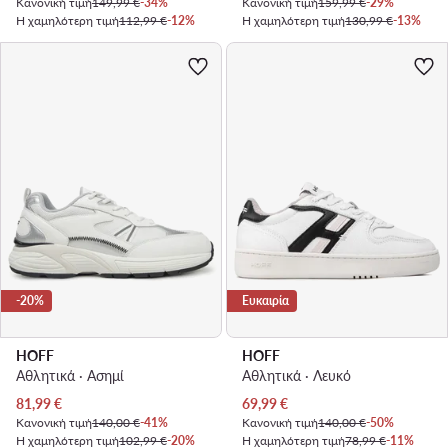
Κανονική τιμή
149,99 €
-34%
Κανονική τιμή
159,99 €
-29%
Η χαμηλότερη τιμή
112,99 €
-12%
Η χαμηλότερη τιμή
130,99 €
-13%
-20%
Ευκαιρία
HOFF
HOFF
Αθλητικά · Ασημί
Αθλητικά · Λευκό
Τρέχουσα τιμή
Τρέχουσα τιμή
81,99
€
69,99
€
Κανονική τιμή
140,00 €
-41%
Κανονική τιμή
140,00 €
-50%
Η χαμηλότερη τιμή
102,99 €
-20%
Η χαμηλότερη τιμή
78,99 €
-11%