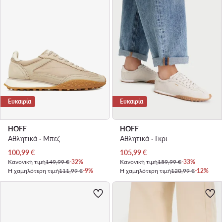
Ευκαιρία
Ευκαιρία
HOFF
HOFF
Αθλητικά · Μπεζ
Αθλητικά · Γκρι
Τρέχουσα τιμή
Τρέχουσα τιμή
100,99
€
105,99
€
Κανονική τιμή
149,99 €
-32%
Κανονική τιμή
159,99 €
-33%
Η χαμηλότερη τιμή
111,99 €
-9%
Η χαμηλότερη τιμή
120,99 €
-12%