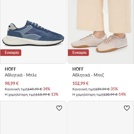
Ευκαιρία
Ευκαιρία
HOFF
HOFF
Αθλητικά · Μπλε
Αθλητικά · Μπεζ
Τρέχουσα τιμή
Τρέχουσα τιμή
98,99
€
102,99
€
Κανονική τιμή
149,99 €
-34%
Κανονική τιμή
159,99 €
-35%
Η χαμηλότερη τιμή
113,99 €
-13%
Η χαμηλότερη τιμή
120,99 €
-14%