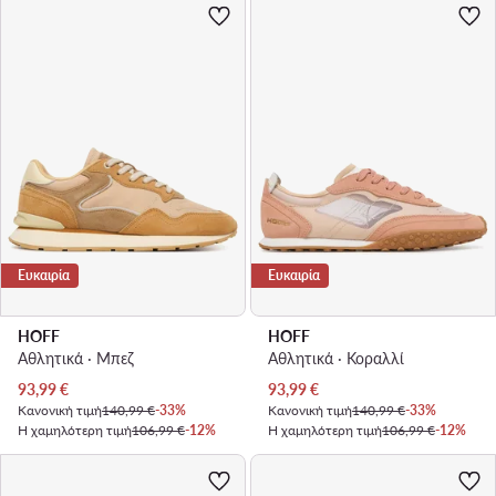
Ευκαιρία
Ευκαιρία
HOFF
HOFF
Αθλητικά · Μπεζ
Αθλητικά · Κοραλλί
Τρέχουσα τιμή
Τρέχουσα τιμή
93,99
€
93,99
€
Κανονική τιμή
140,99 €
-33%
Κανονική τιμή
140,99 €
-33%
Η χαμηλότερη τιμή
106,99 €
-12%
Η χαμηλότερη τιμή
106,99 €
-12%