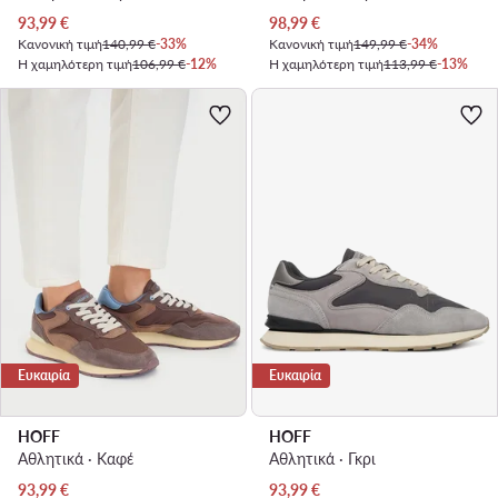
Τρέχουσα τιμή
Τρέχουσα τιμή
93,99
€
98,99
€
Κανονική τιμή
140,99 €
-33%
Κανονική τιμή
149,99 €
-34%
Η χαμηλότερη τιμή
106,99 €
-12%
Η χαμηλότερη τιμή
113,99 €
-13%
Ευκαιρία
Ευκαιρία
HOFF
HOFF
Αθλητικά · Καφέ
Αθλητικά · Γκρι
Τρέχουσα τιμή
Τρέχουσα τιμή
93,99
€
93,99
€