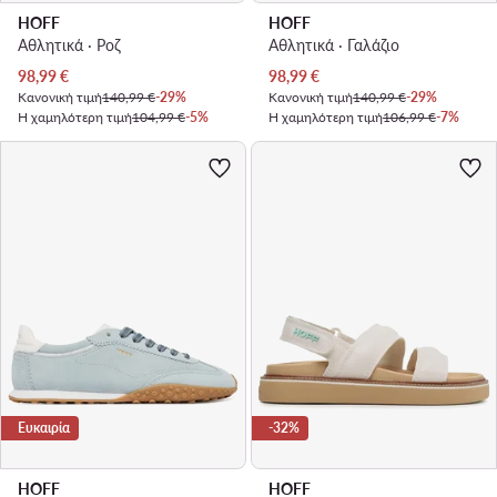
HOFF
HOFF
Αθλητικά · Ροζ
Αθλητικά · Γαλάζιο
Τρέχουσα τιμή
Τρέχουσα τιμή
98,99
€
98,99
€
Κανονική τιμή
140,99 €
-29%
Κανονική τιμή
140,99 €
-29%
Η χαμηλότερη τιμή
104,99 €
-5%
Η χαμηλότερη τιμή
106,99 €
-7%
Ευκαιρία
-32%
HOFF
HOFF