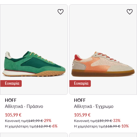
Ευκαιρία
Ευκαιρία
HOFF
HOFF
Αθλητικά · Πράσινο
Αθλητικά · Έγχρωμο
Τρέχουσα τιμή
Τρέχουσα τιμή
105,99
€
105,99
€
Κανονική τιμή
149,99 €
-29%
Κανονική τιμή
159,99 €
-33%
Η χαμηλότερη τιμή
112,99 €
-6%
Η χαμηλότερη τιμή
118,99 €
-10%