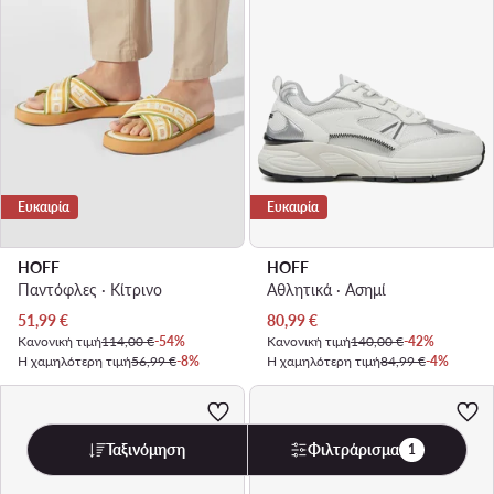
Ευκαιρία
Ευκαιρία
HOFF
HOFF
Παντόφλες · Κίτρινο
Αθλητικά · Ασημί
Τρέχουσα τιμή
Τρέχουσα τιμή
51,99
€
80,99
€
Κανονική τιμή
114,00 €
-54%
Κανονική τιμή
140,00 €
-42%
Η χαμηλότερη τιμή
56,99 €
-8%
Η χαμηλότερη τιμή
84,99 €
-4%
Ταξινόμηση
Φιλτράρισμα
1