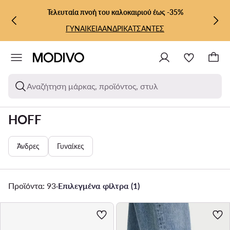
ΜΕΤΆΒΑΣΗ ΣΤΟ ΚΎΡΙΟ ΠΕΡΙΕΧΌΜΕΝΟ
ΜΕΤΆΒΑΣΗ ΣΤΗΝ ΑΝΑΖΉΤΗΣΗ
Τελευταία πνοή του καλοκαιριού έως -35%
ΓΥΝΑΙΚΕΙΑ
ΑΝΔΡΙΚΑ
ΤΣΑΝΤΕΣ
Αναζήτηση μάρκας, προϊόντος, στυλ
HOFF
Άνδρες
Γυναίκες
Προϊόντα: 93
·
Επιλεγμένα φίλτρα (1)