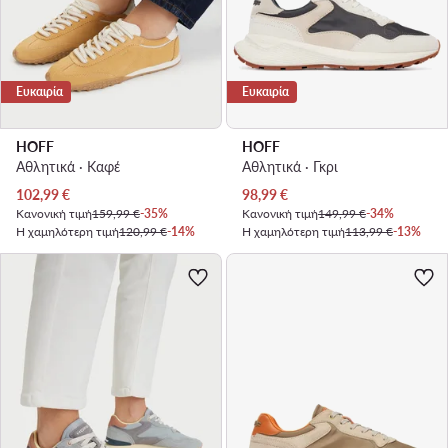
Ευκαιρία
Ευκαιρία
HOFF
HOFF
Αθλητικά · Καφέ
Αθλητικά · Γκρι
Τρέχουσα τιμή
Τρέχουσα τιμή
102,99
€
98,99
€
Κανονική τιμή
159,99 €
-35%
Κανονική τιμή
149,99 €
-34%
Η χαμηλότερη τιμή
120,99 €
-14%
Η χαμηλότερη τιμή
113,99 €
-13%