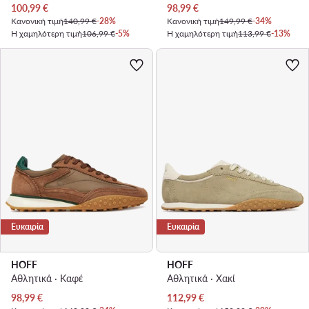
Τρέχουσα τιμή
Τρέχουσα τιμή
100,99
€
98,99
€
Κανονική τιμή
140,99 €
-28%
Κανονική τιμή
149,99 €
-34%
Η χαμηλότερη τιμή
106,99 €
-5%
Η χαμηλότερη τιμή
113,99 €
-13%
Ευκαιρία
Ευκαιρία
HOFF
HOFF
Αθλητικά · Καφέ
Αθλητικά · Χακί
Τρέχουσα τιμή
Τρέχουσα τιμή
98,99
€
112,99
€