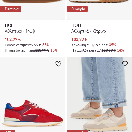
Ευκαιρία
Ευκαιρία
HOFF
HOFF
Αθλητικά · Μωβ
Αθλητικά · Κίτρινο
Τρέχουσα τιμή
Τρέχουσα τιμή
102,99
€
102,99
€
Κανονική τιμή
159,99 €
-35%
Κανονική τιμή
159,99 €
-35%
Η χαμηλότερη τιμή
118,99 €
-13%
Η χαμηλότερη τιμή
120,99 €
-14%