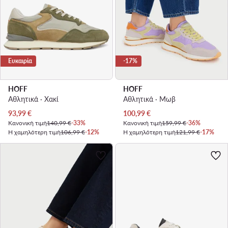
Ευκαιρία
-17%
HOFF
HOFF
Αθλητικά · Χακί
Αθλητικά · Μωβ
Τρέχουσα τιμή
Τρέχουσα τιμή
93,99
€
100,99
€
Κανονική τιμή
140,99 €
-33%
Κανονική τιμή
159,99 €
-36%
Η χαμηλότερη τιμή
106,99 €
-12%
Η χαμηλότερη τιμή
121,99 €
-17%