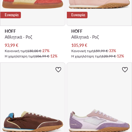
Ευκαιρία
Ευκαιρία
HOFF
HOFF
Αθλητικά · Ροζ
Αθλητικά · Ροζ
Τρέχουσα τιμή
Τρέχουσα τιμή
93,99
€
105,99
€
Κανονική τιμή
130,00 €
-27%
Κανονική τιμή
159,99 €
-33%
Η χαμηλότερη τιμή
106,99 €
-12%
Η χαμηλότερη τιμή
120,99 €
-12%