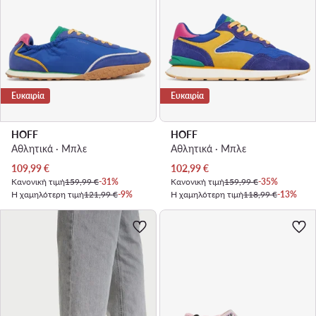
Ευκαιρία
Ευκαιρία
HOFF
HOFF
Αθλητικά · Μπλε
Αθλητικά · Μπλε
Τρέχουσα τιμή
Τρέχουσα τιμή
109,99
€
102,99
€
Κανονική τιμή
159,99 €
-31%
Κανονική τιμή
159,99 €
-35%
Η χαμηλότερη τιμή
121,99 €
-9%
Η χαμηλότερη τιμή
118,99 €
-13%