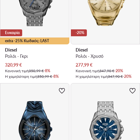
Ευκαιρία
-20%
extra -25% Κωδικός: LAST
Diesel
Diesel
Ρολόι · Γκρι
Ρολόι · Χρυσό
Τρέχουσα τιμή
Τρέχουσα τιμή
320,99
€
277,99
€
Κανονική τιμή
350,99 €
-8%
Κανονική τιμή
347,90 €
-20%
Η χαμηλότερη τιμή
350,99 €
-8%
Η χαμηλότερη τιμή
347,90 €
-20%