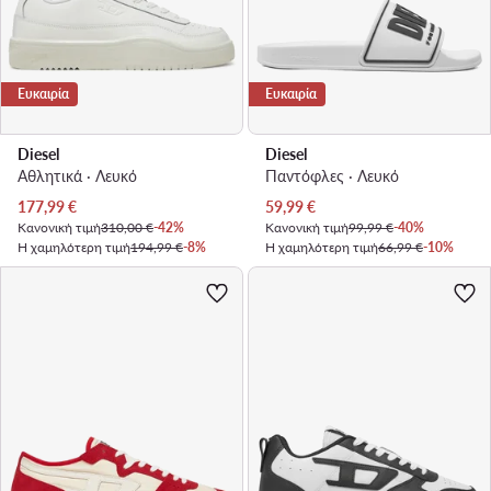
Ευκαιρία
Ευκαιρία
Diesel
Diesel
Αθλητικά · Λευκό
Παντόφλες · Λευκό
Τρέχουσα τιμή
Τρέχουσα τιμή
177,99
€
59,99
€
Κανονική τιμή
310,00 €
-42%
Κανονική τιμή
99,99 €
-40%
Η χαμηλότερη τιμή
194,99 €
-8%
Η χαμηλότερη τιμή
66,99 €
-10%