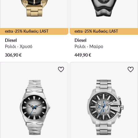
extra -25% Κωδικός: LAST
extra -25% Κωδικός: LAST
Diesel
Diesel
Ρολόι · Χρυσό
Ρολόι · Μαύρο
306,90
€
449,90
€