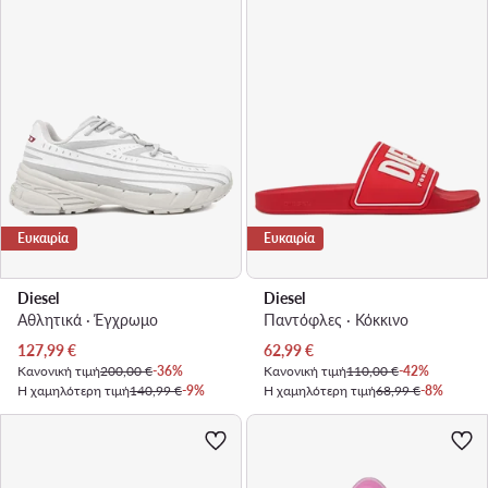
Ευκαιρία
Ευκαιρία
Diesel
Diesel
Αθλητικά · Έγχρωμο
Παντόφλες · Κόκκινο
Τρέχουσα τιμή
Τρέχουσα τιμή
127,99
€
62,99
€
Κανονική τιμή
200,00 €
-36%
Κανονική τιμή
110,00 €
-42%
Η χαμηλότερη τιμή
140,99 €
-9%
Η χαμηλότερη τιμή
68,99 €
-8%