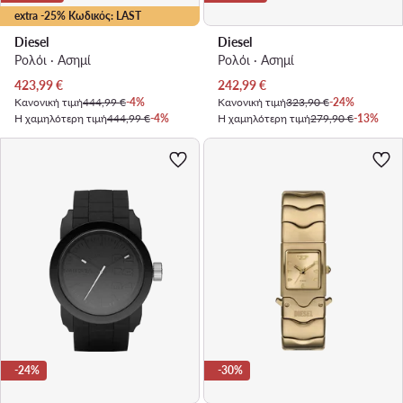
extra -25% Κωδικός: LAST
Diesel
Diesel
Ρολόι · Ασημί
Ρολόι · Ασημί
Τρέχουσα τιμή
Τρέχουσα τιμή
423,99
€
242,99
€
Κανονική τιμή
444,99 €
-4%
Κανονική τιμή
323,90 €
-24%
Η χαμηλότερη τιμή
444,99 €
-4%
Η χαμηλότερη τιμή
279,90 €
-13%
-24%
-30%