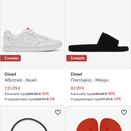
Ευκαιρία
Ευκαιρία
Diesel
Diesel
Αθλητικά · Λευκό
Παντόφλες · Μαύρο
Τρέχουσα τιμή
Τρέχουσα τιμή
115,99
€
83,99
€
Κανονική τιμή
200,00 €
-42%
Κανονική τιμή
140,00 €
-40%
Η χαμηλότερη τιμή
123,99 €
-6%
Η χαμηλότερη τιμή
97,99 €
-14%