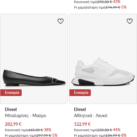
Κανονική τιμή
290,00 €
-43%
Η χαμηλότερη τιμή
174,99 €
-5%
Ευκαιρία
Ευκαιρία
Diesel
Diesel
Μπαλαρίνες · Μαύρο
Αθλητικά · Λευκό
Τρέχουσα τιμή
Τρέχουσα τιμή
282,99
€
122,99
€
Κανονική τιμή
460,00 €
-38%
Κανονική τιμή
220,00 €
-44%
Η χαμηλότερη τιμή
297,99 €
-5%
Η χαμηλότερη τιμή
134,99 €
-8%