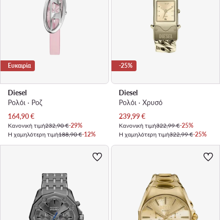
Ευκαιρία
-25%
Diesel
Diesel
Ρολόι · Ροζ
Ρολόι · Χρυσό
Τρέχουσα τιμή
Τρέχουσα τιμή
164,90
€
239,99
€
Κανονική τιμή
232,90 €
-29%
Κανονική τιμή
322,99 €
-25%
Η χαμηλότερη τιμή
188,90 €
-12%
Η χαμηλότερη τιμή
322,99 €
-25%