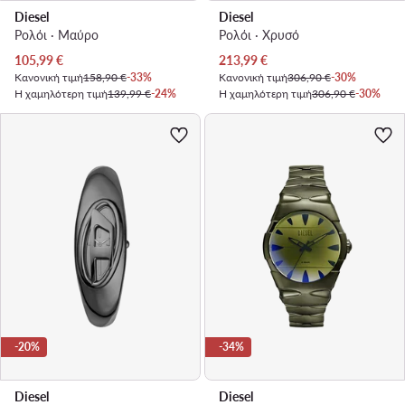
Diesel
Diesel
Ρολόι · Μαύρο
Ρολόι · Χρυσό
Τρέχουσα τιμή
Τρέχουσα τιμή
105,99
€
213,99
€
Κανονική τιμή
158,90 €
-33%
Κανονική τιμή
306,90 €
-30%
Η χαμηλότερη τιμή
139,99 €
-24%
Η χαμηλότερη τιμή
306,90 €
-30%
-20%
-34%
Diesel
Diesel