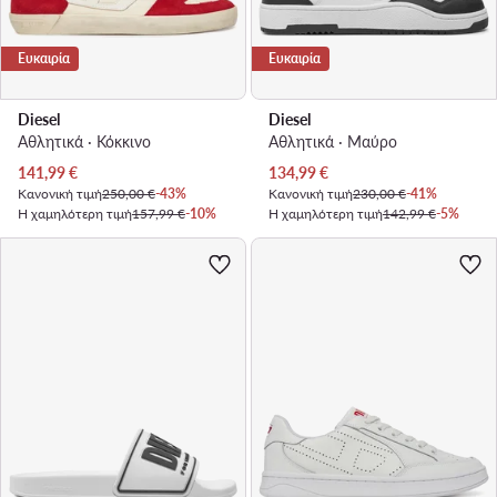
Ευκαιρία
Ευκαιρία
Diesel
Diesel
Αθλητικά · Κόκκινο
Αθλητικά · Μαύρο
Τρέχουσα τιμή
Τρέχουσα τιμή
141,99
€
134,99
€
Κανονική τιμή
250,00 €
-43%
Κανονική τιμή
230,00 €
-41%
Η χαμηλότερη τιμή
157,99 €
-10%
Η χαμηλότερη τιμή
142,99 €
-5%