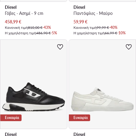
Diesel
Diesel
Γόβες · Ασημί · 9 cm
Παντόφλες · Μαύρο
Τρέχουσα τιμή
Τρέχουσα τιμή
458,99
€
59,99
€
Κανονική τιμή
810,00 €
-43%
Κανονική τιμή
99,99 €
-40%
Η χαμηλότερη τιμή
486,90 €
-5%
Η χαμηλότερη τιμή
66,99 €
-10%
Ευκαιρία
Ευκαιρία
Diesel
Diesel