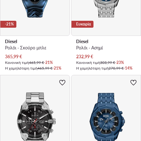
-21%
Ευκαιρία
Diesel
Diesel
Ρολόι · Σκούρο μπλε
Ρολόι · Ασημί
Τρέχουσα τιμή
Τρέχουσα τιμή
365,99
€
232,99
€
Κανονική τιμή
465,99 €
-21%
Κανονική τιμή
303,99 €
-23%
Η χαμηλότερη τιμή
465,99 €
-21%
Η χαμηλότερη τιμή
270,99 €
-14%