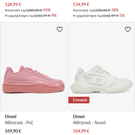
Τρέχουσα τιμή
Τρέχουσα τιμή
128,99
€
134,99
€
Κανονική τιμή
230,00 €
-43%
Κανονική τιμή
220,00 €
-38%
Η χαμηλότερη τιμή
141,99 €
-9%
Η χαμηλότερη τιμή
142,99 €
-5%
Ευκαιρία
Diesel
Diesel
Αθλητικά · Ροζ
Αθλητικά · Λευκό
Τρέχουσα τιμή
169,90
€
164,99
€