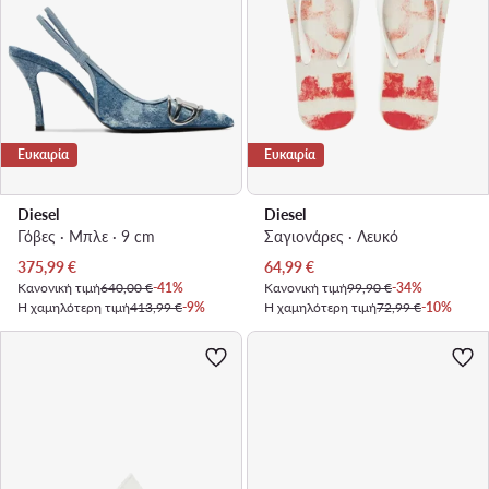
Ευκαιρία
Ευκαιρία
Diesel
Diesel
Γόβες · Μπλε · 9 cm
Σαγιονάρες · Λευκό
Τρέχουσα τιμή
Τρέχουσα τιμή
375,99
€
64,99
€
Κανονική τιμή
640,00 €
-41%
Κανονική τιμή
99,90 €
-34%
Η χαμηλότερη τιμή
413,99 €
-9%
Η χαμηλότερη τιμή
72,99 €
-10%