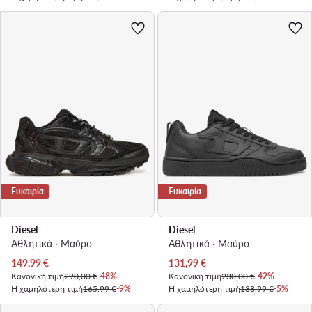
Ευκαιρία
Ευκαιρία
Diesel
Diesel
Αθλητικά · Μαύρο
Αθλητικά · Μαύρο
Τρέχουσα τιμή
Τρέχουσα τιμή
149,99
€
131,99
€
Κανονική τιμή
290,00 €
-48%
Κανονική τιμή
230,00 €
-42%
Η χαμηλότερη τιμή
165,99 €
-9%
Η χαμηλότερη τιμή
138,99 €
-5%