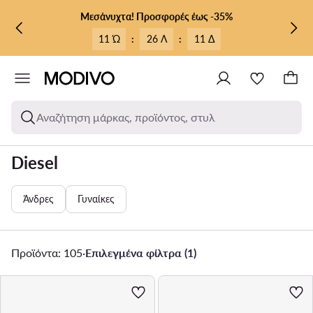
ΜΕΤΆΒΑΣΗ ΣΤΟ ΚΎΡΙΟ ΠΕΡΙΕΧΌΜΕΝΟ
ΜΕΤΆΒΑΣΗ ΣΤΗΝ ΑΝΑΖΉΤΗΣΗ
Μεσάνυχτα! Προσφορές έως -35%
11 Ώ
:
26 Λ
:
09 Δ
Αναζήτηση μάρκας, προϊόντος, στυλ
Diesel
Άνδρες
Γυναίκες
Προϊόντα: 105
·
Επιλεγμένα φίλτρα (1)