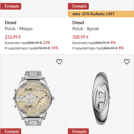
Ευκαιρία
Ευκαιρία
extra -25% Κωδικός: LAST
Diesel
Diesel
Ρολόι · Μαύρο
Ρολόι · Χρυσό
Τρέχουσα τιμή
Τρέχουσα τιμή
232,99
€
320,99
€
Κανονική τιμή
303,99 €
-23%
Κανονική τιμή
350,99 €
-8%
Η χαμηλότερη τιμή
270,99 €
-14%
Η χαμηλότερη τιμή
350,99 €
-8%
Ευκαιρία
Ευκαιρία