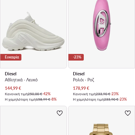
Ευκαιρία
-23%
Diesel
Diesel
Αθλητικά · Λευκό
Ρολόι · Ροζ
Τρέχουσα τιμή
Τρέχουσα τιμή
144,99
€
178,99
€
Κανονική τιμή
250,00 €
-42%
Κανονική τιμή
233,90 €
-23%
Η χαμηλότερη τιμή
158,99 €
-8%
Η χαμηλότερη τιμή
233,90 €
-23%