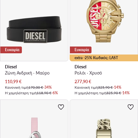
Ευκαιρία
Ευκαιρία
extra -25% Κωδικός: LAST
Diesel
Diesel
Ζώνη Ανδρική · Μαύρο
Ρολόι · Χρυσό
Τρέχουσα τιμή
Τρέχουσα τιμή
110,99
€
277,90
€
Κανονική τιμή
170,00 €
-34%
Κανονική τιμή
325,90 €
-14%
Η χαμηλότερη τιμή
118,90 €
-6%
Η χαμηλότερη τιμή
325,90 €
-14%