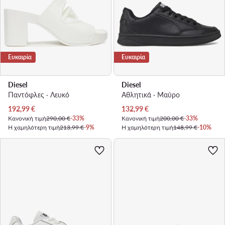
Ευκαιρία
Ευκαιρία
Diesel
Diesel
Παντόφλες · Λευκό
Αθλητικά · Μαύρο
Τρέχουσα τιμή
Τρέχουσα τιμή
192,99
€
132,99
€
Κανονική τιμή
290,00 €
-33%
Κανονική τιμή
200,00 €
-33%
Η χαμηλότερη τιμή
213,99 €
-9%
Η χαμηλότερη τιμή
148,99 €
-10%