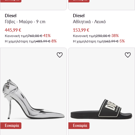
Diesel
Diesel
Γόβες · Μαύρο · 9 cm
Αθλητικά · Λευκό
Τρέχουσα τιμή
Τρέχουσα τιμή
445,99
€
153,99
€
Κανονική τιμή
760,00 €
-41%
Κανονική τιμή
250,00 €
-38%
Η χαμηλότερη τιμή
485,99 €
-8%
Η χαμηλότερη τιμή
162,99 €
-5%
Ευκαιρία
Ευκαιρία