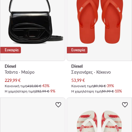
Ευκαιρία
Ευκαιρία
Diesel
Diesel
Τσάντα · Μαύρο
Σαγιονάρες · Κόκκινο
Τρέχουσα τιμή
Τρέχουσα τιμή
229,99
€
53,99
€
Κανονική τιμή
410,00 €
-43%
Κανονική τιμή
89,90 €
-39%
Η χαμηλότερη τιμή
252,99 €
-9%
Η χαμηλότερη τιμή
59,99 €
-10%