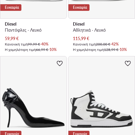
Ευκαιρία
Ευκαιρία
Diesel
Diesel
Παντόφλες · Λευκό
Αθλητικά · Λευκό
Τρέχουσα τιμή
Τρέχουσα τιμή
59,99
€
115,99
€
Κανονική τιμή
99,99 €
-40%
Κανονική τιμή
200,00 €
-42%
Η χαμηλότερη τιμή
66,99 €
-10%
Η χαμηλότερη τιμή
128,99 €
-10%
Ευκαιρία
Ευκαιρία