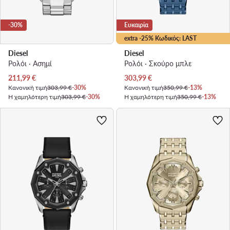
-30%
Ευκαιρία
extra -25% Κωδικός: LAST
Diesel
Diesel
Ρολόι · Ασημί
Ρολόι · Σκούρο μπλε
Τρέχουσα τιμή
Τρέχουσα τιμή
211,99
€
303,99
€
Κανονική τιμή
303,99 €
-30%
Κανονική τιμή
350,99 €
-13%
Η χαμηλότερη τιμή
303,99 €
-30%
Η χαμηλότερη τιμή
350,99 €
-13%