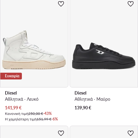
Ευκαιρία
Diesel
Diesel
Αθλητικά · Λευκό
Αθλητικά · Μαύρο
Τρέχουσα τιμή
141,99
€
139,90
€
Κανονική τιμή
250,00 €
-43%
Η χαμηλότερη τιμή
151,99 €
-6%