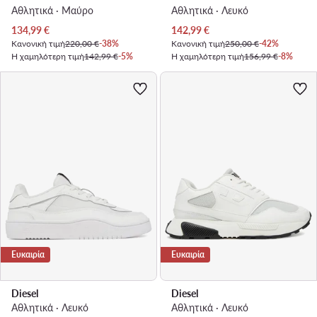
Αθλητικά · Μαύρο
Αθλητικά · Λευκό
Τρέχουσα τιμή
Τρέχουσα τιμή
134,99
€
142,99
€
Κανονική τιμή
220,00 €
-38%
Κανονική τιμή
250,00 €
-42%
Η χαμηλότερη τιμή
142,99 €
-5%
Η χαμηλότερη τιμή
156,99 €
-8%
Ευκαιρία
Ευκαιρία
Diesel
Diesel
Αθλητικά · Λευκό
Αθλητικά · Λευκό