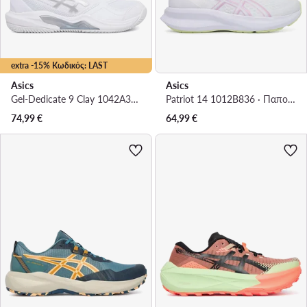
extra -15% Κωδικός: LAST
Asics
Asics
Gel-Dedicate 9 Clay 1042A314 · Παπούτσια Τένις
Patriot 14 1012B836 · Παπούτσια για Τρέξιμο
74,99
€
64,99
€