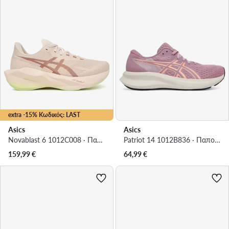
extra -15% Κωδικός: LAST
Asics
Asics
Novablast 6 1012C008 · Παπούτσια για Τρέξιμο
Patriot 14 1012B836 · Παπούτσια για Τρέξιμο
159,99
€
64,99
€