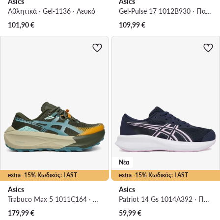
Asics
Asics
Αθλητικά · Gel-1136 · Λευκό
Gel-Pulse 17 1012B930 · Παπούτσια για Τρέξιμο
101,90
€
109,99
€
Νέα
extra -15% Κωδικός: LAST
extra -15% Κωδικός: LAST
Asics
Asics
Trabuco Max 5 1011C164 · Παπούτσια για Τρέξιμο
Patriot 14 Gs 1014A392 · Παπούτσια για Τρέξιμο
179,99
€
59,99
€