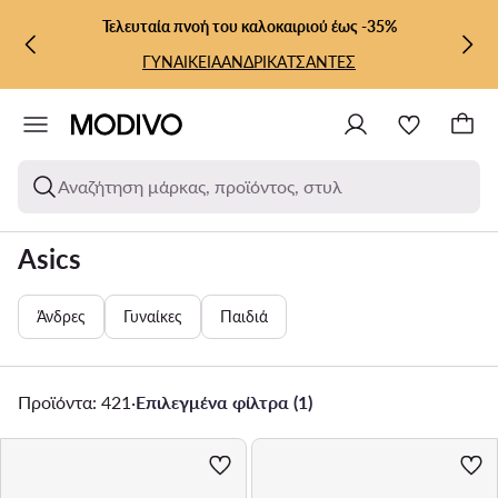
ΜΕΤΆΒΑΣΗ ΣΤΟ ΚΎΡΙΟ ΠΕΡΙΕΧΌΜΕΝΟ
ΜΕΤΆΒΑΣΗ ΣΤΗΝ ΑΝΑΖΉΤΗΣΗ
Τελευταία πνοή του καλοκαιριού έως -35%
ΓΥΝΑΙΚΕΙΑ
ΑΝΔΡΙΚΑ
ΤΣΑΝΤΕΣ
Αναζήτηση μάρκας, προϊόντος, στυλ
Asics
Άνδρες
Γυναίκες
Παιδιά
Προϊόντα: 421
·
Επιλεγμένα φίλτρα (1)