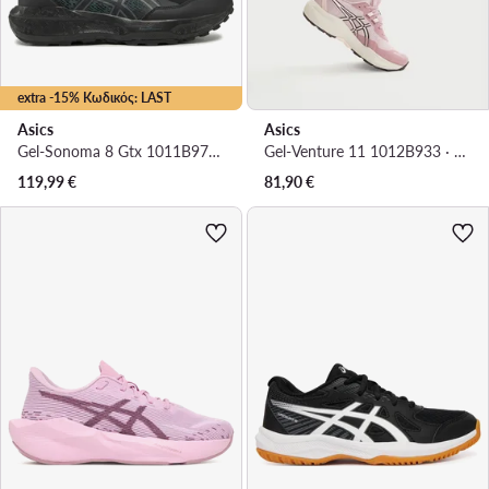
extra -15% Κωδικός: LAST
Asics
Asics
Gel-Sonoma 8 Gtx 1011B977 · Παπούτσια για Τρέξιμο
Gel-Venture 11 1012B933 · Παπούτσια για Τρέξιμο
119,99
€
81,90
€