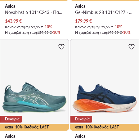
Asics
Asics
Novablast 6 1011C243 · Παπούτσια για Τρέξιμο
Gel-Nimbus 28 1011C127 · Παπούτσια για Τρέξιμο
Τρέχουσα τιμή
Τρέχουσα τιμή
143,99
€
179,99
€
Κανονική τιμή
159,99 €
-10%
Κανονική τιμή
199,99 €
-10%
Η χαμηλότερη τιμή
159,99 €
-10%
Η χαμηλότερη τιμή
199,99 €
-10%
Ευκαιρία
Ευκαιρία
extra -10% Κωδικός: LAST
extra -10% Κωδικός: LAST
Asics
Asics