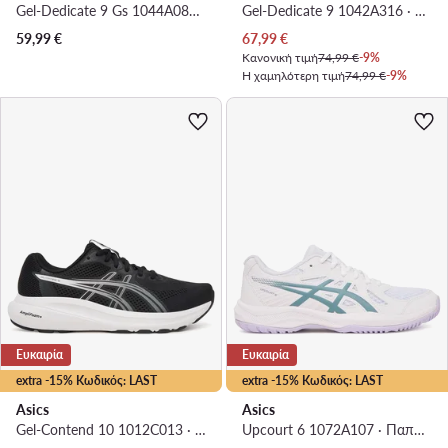
Gel-Dedicate 9 Gs 1044A085 · Παπούτσια Τένις
Gel-Dedicate 9 1042A316 · Παπούτσια Τένις
Τρέχουσα τιμή
59,99
€
67,99
€
Κανονική τιμή
74,99 €
-9%
Η χαμηλότερη τιμή
74,99 €
-9%
Ευκαιρία
Ευκαιρία
extra -15% Κωδικός: LAST
extra -15% Κωδικός: LAST
Asics
Asics
Gel-Contend 10 1012C013 · Παπούτσια για Τρέξιμο
Upcourt 6 1072A107 · Παπούτσια για Γυμναστήριο