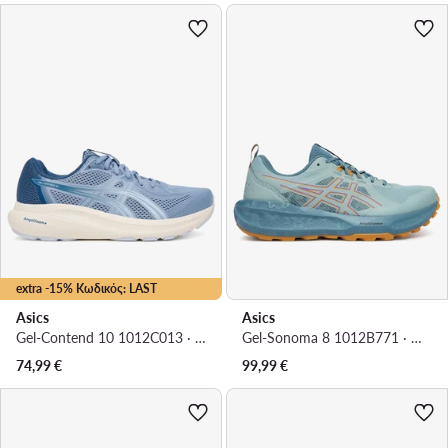
extra -15% Κωδικός: LAST
Asics
Asics
Gel-Contend 10 1012C013 · Παπούτσια για Τρέξιμο
Gel-Sonoma 8 1012B771 · Παπούτσια για Τρέξιμο
74,99
€
99,99
€