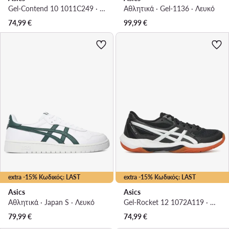
Gel-Contend 10 1011C249 · Παπούτσια για Τρέξιμο
Αθλητικά · Gel-1136 · Λευκό
74,99
€
99,99
€
extra -15% Κωδικός: LAST
extra -15% Κωδικός: LAST
Asics
Asics
Αθλητικά · Japan S · Λευκό
Gel-Rocket 12 1072A119 · Παπούτσια Σάλας
79,99
€
74,99
€