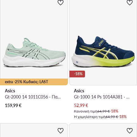
-18%
extra -25% Κωδικός: LAST
Asics
Asics
Gt-2000 14 1011C056 · Παπούτσια για Τρέξιμο
Gt-1000 14 Ps 1014A381 · Παπούτσια για Τρέξιμο
Τρέχουσα τιμή
159,99
€
52,99
€
Κανονική τιμή
64,99 €
-18%
Η χαμηλότερη τιμή
64,99 €
-18%