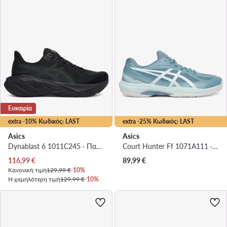
Ευκαιρία
extra -10% Κωδικός: LAST
extra -25% Κωδικός: LAST
Asics
Asics
Dynablast 6 1011C245 · Παπούτσια για Τρέξιμο
Court Hunter Ff 1071A111 · Παπούτσια Σάλας
Τρέχουσα τιμή
116,99
€
89,99
€
Κανονική τιμή
129,99 €
-10%
Η χαμηλότερη τιμή
129,99 €
-10%