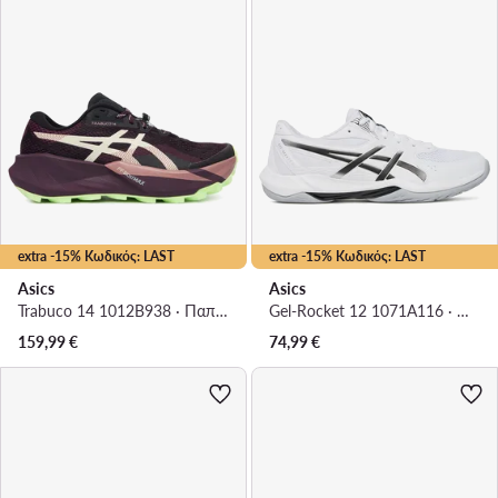
extra -15% Κωδικός: LAST
extra -15% Κωδικός: LAST
Asics
Asics
Trabuco 14 1012B938 · Παπούτσια για Τρέξιμο
Gel-Rocket 12 1071A116 · Παπούτσια Σάλας
159,99
€
74,99
€