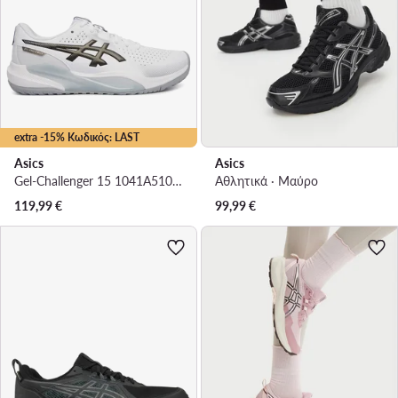
extra -15% Κωδικός: LAST
Asics
Asics
Gel-Challenger 15 1041A510 · Παπούτσια Τένις
Αθλητικά · Μαύρο
119,99
€
99,99
€