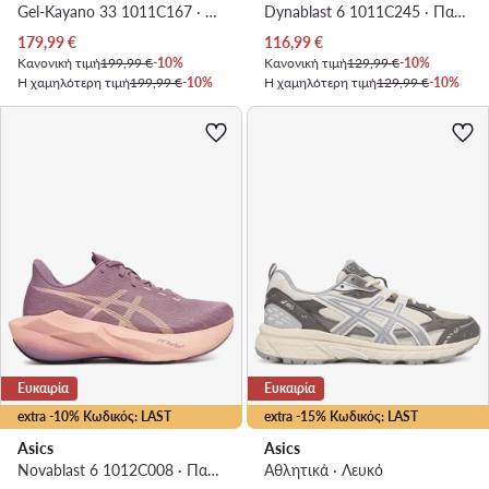
Gel-Kayano 33 1011C167 · Παπούτσια για Τρέξιμο
Dynablast 6 1011C245 · Παπούτσια για Τρέξιμο
Τρέχουσα τιμή
Τρέχουσα τιμή
179,99
€
116,99
€
Κανονική τιμή
199,99 €
-10%
Κανονική τιμή
129,99 €
-10%
Η χαμηλότερη τιμή
199,99 €
-10%
Η χαμηλότερη τιμή
129,99 €
-10%
Ευκαιρία
Ευκαιρία
extra -10% Κωδικός: LAST
extra -15% Κωδικός: LAST
Asics
Asics
Novablast 6 1012C008 · Παπούτσια για Τρέξιμο
Αθλητικά · Λευκό