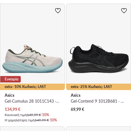
Ευκαιρία
extra -10% Κωδικός: LAST
extra -25% Κωδικός: LAST
Asics
Asics
Gel-Cumulus 28 1011C143 · Παπούτσια για Τρέξιμο
Gel-Contend 9 1012B681 · Παπούτσια για Τρέξιμο
Τρέχουσα τιμή
134,99
€
69,99
€
Κανονική τιμή
149,99 €
-10%
Η χαμηλότερη τιμή
149,99 €
-10%