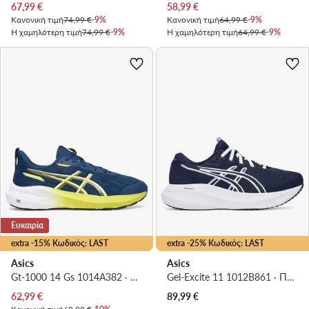
Τρέχουσα τιμή
Τρέχουσα τιμή
67,99
€
58,99
€
Κανονική τιμή
74,99 €
-9%
Κανονική τιμή
64,99 €
-9%
Η χαμηλότερη τιμή
74,99 €
-9%
Η χαμηλότερη τιμή
64,99 €
-9%
Ευκαιρία
extra -15% Κωδικός: LAST
extra -25% Κωδικός: LAST
Asics
Asics
Gt-1000 14 Gs 1014A382 · Παπούτσια για Τρέξιμο
Gel-Excite 11 1012B861 · Παπούτσια για Τρέξιμο
Τρέχουσα τιμή
62,99
€
89,99
€