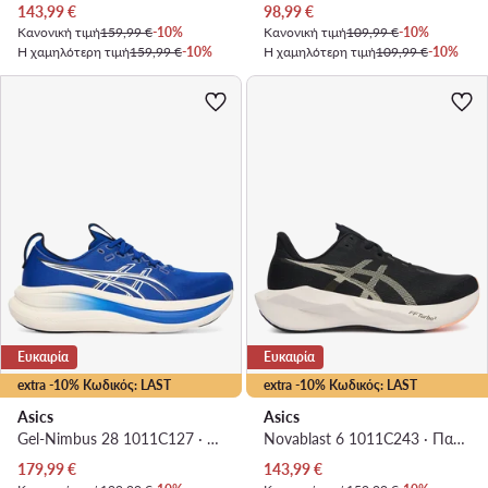
Τρέχουσα τιμή
Τρέχουσα τιμή
143,99
€
98,99
€
Κανονική τιμή
159,99 €
-10%
Κανονική τιμή
109,99 €
-10%
Η χαμηλότερη τιμή
159,99 €
-10%
Η χαμηλότερη τιμή
109,99 €
-10%
Ευκαιρία
Ευκαιρία
extra -10% Κωδικός: LAST
extra -10% Κωδικός: LAST
Asics
Asics
Gel-Nimbus 28 1011C127 · Παπούτσια για Τρέξιμο
Novablast 6 1011C243 · Παπούτσια για Τρέξιμο
Τρέχουσα τιμή
Τρέχουσα τιμή
179,99
€
143,99
€