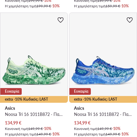
Κανονική τιμή
199,99 €
-10%
Κανονική τιμή
159,99 €
-10%
Η χαμηλότερη τιμή
199,99 €
-10%
Η χαμηλότερη τιμή
159,99 €
-10%
Ευκαιρία
Ευκαιρία
extra -10% Κωδικός: LAST
extra -10% Κωδικός: LAST
Asics
Asics
Noosa Tri 16 1011B872 · Παπούτσια για Τρέξιμο
Noosa Tri 16 1011B872 · Παπούτσια για Τρέξιμο
Τρέχουσα τιμή
Τρέχουσα τιμή
134,99
€
134,99
€
Κανονική τιμή
149,99 €
-10%
Κανονική τιμή
149,99 €
-10%
Η χαμηλότερη τιμή
149,99 €
-10%
Η χαμηλότερη τιμή
149,99 €
-10%