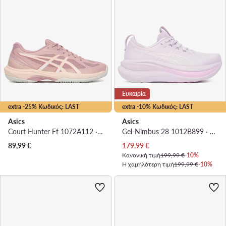
Ευκαιρία
extra -25% Κωδικός: LAST
extra -10% Κωδικός: LAST
Asics
Asics
Court Hunter Ff 1072A112 · Παπούτσια Σάλας
Gel-Nimbus 28 1012B899 · Παπούτσια για Τρέξιμο
Τρέχουσα τιμή
89,99
€
179,99
€
Κανονική τιμή
199,99 €
-10%
Η χαμηλότερη τιμή
199,99 €
-10%