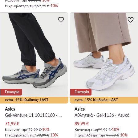
Κανονική τιμή
69,99 €
-10%
Η χαμηλότερη τιμή
69,99 €
-10%
Ευκαιρία
Ευκαιρία
extra -15% Κωδικός: LAST
extra -15% Κωδικός: LAST
Asics
Asics
Gel-Venture 11 1011C160 · Παπούτσια για Τρέξιμο
Αθλητικά · Gel-1136 · Λευκό
Τρέχουσα τιμή
Τρέχουσα τιμή
71,99
€
89,99
€
Κανονική τιμή
79,99 €
-10%
Κανονική τιμή
99,99 €
-10%
Η χαμηλότερη τιμή
79,99 €
-10%
Η χαμηλότερη τιμή
99,99 €
-10%