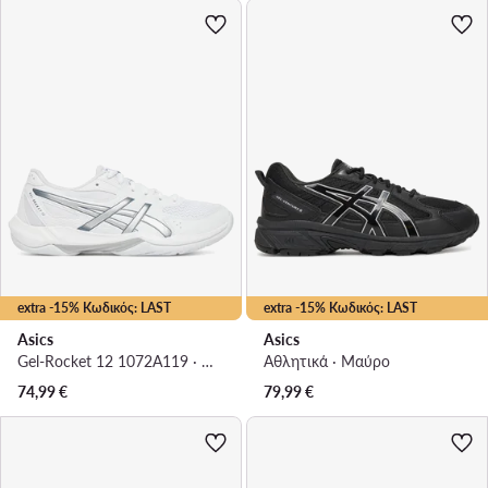
extra -15% Κωδικός: LAST
extra -15% Κωδικός: LAST
Asics
Asics
Gel-Rocket 12 1072A119 · Παπούτσια Σάλας
Αθλητικά · Μαύρο
74,99
€
79,99
€