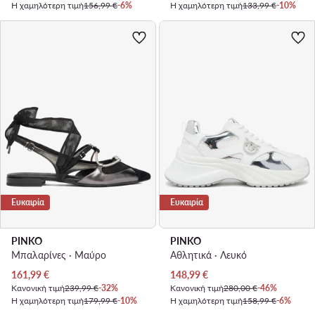
Η χαμηλότερη τιμή
156,99 €
-6%
Η χαμηλότερη τιμή
133,99 €
-10%
Ευκαιρία
Ευκαιρία
PINKO
PINKO
Μπαλαρίνες · Μαύρο
Αθλητικά · Λευκό
Τρέχουσα τιμή
Τρέχουσα τιμή
161,99
€
148,99
€
Κανονική τιμή
239,99 €
-32%
Κανονική τιμή
280,00 €
-46%
Η χαμηλότερη τιμή
179,99 €
-10%
Η χαμηλότερη τιμή
158,99 €
-6%