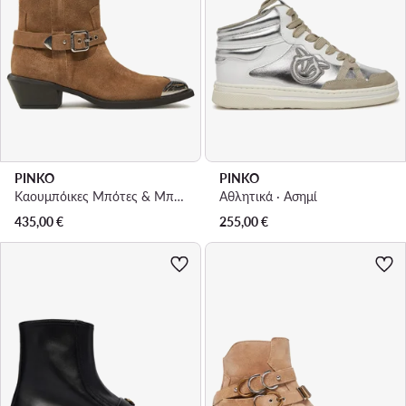
PINKO
PINKO
Καουμπόικες Μπότες & Μποτάκια · Καφέ
Αθλητικά · Ασημί
435,00
€
255,00
€