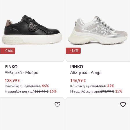
-16%
-15%
PINKO
PINKO
Αθλητικά · Μαύρο
Αθλητικά · Ασημί
Τρέχουσα τιμή
Τρέχουσα τιμή
138,99
€
146,99
€
Κανονική τιμή
258,90 €
-46%
Κανονική τιμή
254,99 €
-42%
Η χαμηλότερη τιμή
166,99 €
-16%
Η χαμηλότερη τιμή
173,99 €
-15%