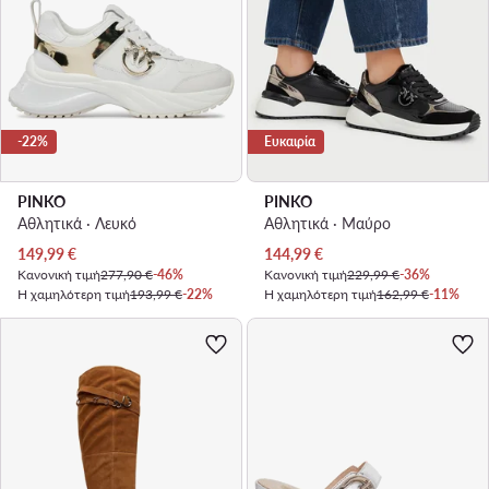
-22%
Ευκαιρία
PINKO
PINKO
Αθλητικά · Λευκό
Αθλητικά · Μαύρο
Τρέχουσα τιμή
Τρέχουσα τιμή
149,99
€
144,99
€
Κανονική τιμή
277,90 €
-46%
Κανονική τιμή
229,99 €
-36%
Η χαμηλότερη τιμή
193,99 €
-22%
Η χαμηλότερη τιμή
162,99 €
-11%