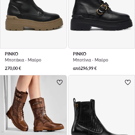
PINKO
PINKO
Μποτάκια · Μαύρο
Μποτίνια · Μαύρο
270,00
€
από
296,99
€