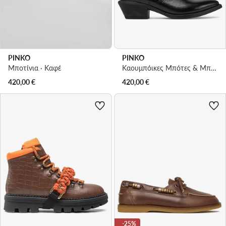
PINKO
PINKO
Μποτίνια · Καφέ
Καουμπόικες Μπότες & Μποτάκια · Μαύρο
420,00
€
420,00
€
-25%