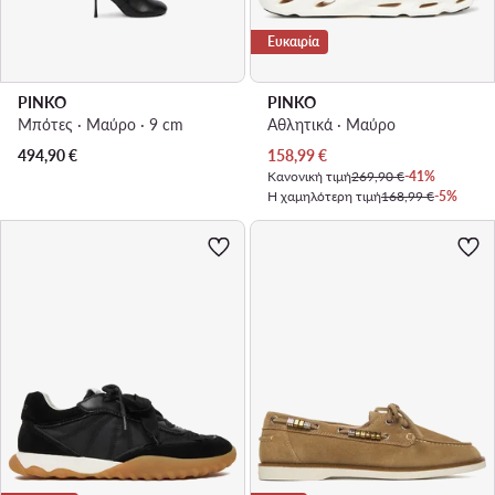
Ευκαιρία
PINKO
PINKO
Μπότες · Μαύρο · 9 cm
Αθλητικά · Μαύρο
Τρέχουσα τιμή
494,90
€
158,99
€
Κανονική τιμή
269,90 €
-41%
Η χαμηλότερη τιμή
168,99 €
-5%