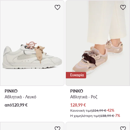
Ευκαιρία
PINKO
PINKO
Αθλητικά · Λευκό
Αθλητικά · Ροζ
Τρέχουσα τιμή
από
120,99
€
128,99
€
Κανονική τιμή
224,99 €
-42%
Η χαμηλότερη τιμή
138,99 €
-7%