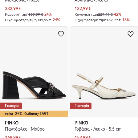
Τρέχουσα τιμή
Τρέχουσα τιμή
232,99
€
132,99
€
Κανονική τιμή
309,99 €
-24%
Κανονική τιμή
229,99 €
-42%
Η χαμηλότερη τιμή
309,99 €
-24%
Η χαμηλότερη τιμή
162,99 €
-18%
Ευκαιρία
Ευκαιρία
extra -35% Κωδικός: LAST
PINKO
PINKO
Παντόφλες · Μαύρο
Γοβάκια · Λευκό · 5.5 cm
Τρέχουσα τιμή
Τρέχουσα τιμή
169,99
€
153,99
€