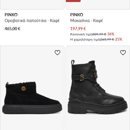
PINKO
PINKO
Ορειβατικά παπούτσια · Καφέ
Μοκασίνια · Καφέ
Τρέχουσα τιμή
465,00
€
197,99
€
Κανονική τιμή
309,99 €
-36%
Η χαμηλότερη τιμή
265,99 €
-25%