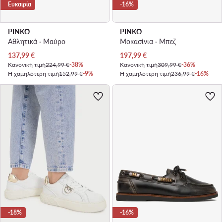
Ευκαιρία
-16%
PINKO
PINKO
Αθλητικά · Μαύρο
Μοκασίνια · Μπεζ
Τρέχουσα τιμή
Τρέχουσα τιμή
137,99
€
197,99
€
Κανονική τιμή
224,99 €
-38%
Κανονική τιμή
309,99 €
-36%
Η χαμηλότερη τιμή
152,99 €
-9%
Η χαμηλότερη τιμή
236,99 €
-16%
-18%
-16%