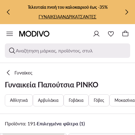
ΜΕΤΆΒΑΣΗ ΣΤΟ ΚΎΡΙΟ ΠΕΡΙΕΧΌΜΕΝΟ
ΜΕΤΆΒΑΣΗ ΣΤΗΝ ΑΝΑΖΉΤΗΣΗ
Τελευταία πνοή του καλοκαιριού έως -35%
ΓΥΝΑΙΚΕΙΑ
ΑΝΔΡΙΚΑ
ΤΣΑΝΤΕΣ
Αναζήτηση μάρκας, προϊόντος, στυλ
Γυναίκες
Γυναικεία Παπούτσια PINKO
Αθλητικά
Αρβυλάκια
Γοβάκια
Γόβες
Μοκασίνια
Προϊόντα: 191
·
Επιλεγμένα φίλτρα (1)