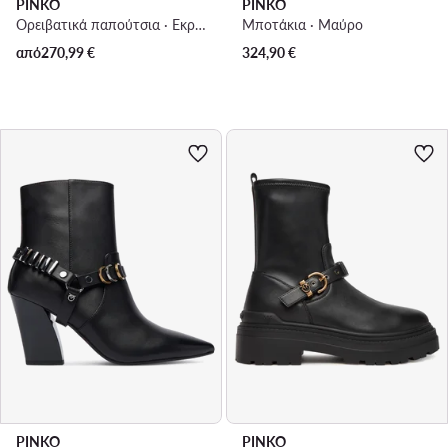
PINKO
PINKO
Ορειβατικά παπούτσια · Εκρού
Μποτάκια · Μαύρο
από
270,99
€
324,90
€
PINKO
PINKO