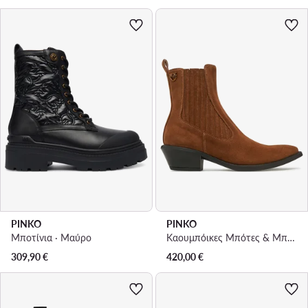
PINKO
PINKO
Μποτίνια · Μαύρο
Καουμπόικες Μπότες & Μποτάκια · Καφέ
309,90
€
420,00
€