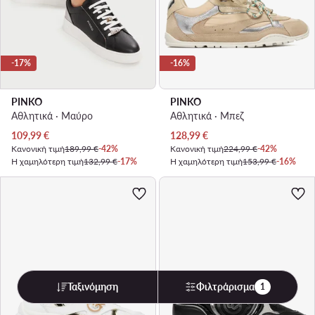
-17%
-16%
PINKO
PINKO
Αθλητικά · Μαύρο
Αθλητικά · Μπεζ
Τρέχουσα τιμή
Τρέχουσα τιμή
109,99
€
128,99
€
Κανονική τιμή
189,99 €
-42%
Κανονική τιμή
224,99 €
-42%
Η χαμηλότερη τιμή
132,99 €
-17%
Η χαμηλότερη τιμή
153,99 €
-16%
Ταξινόμηση
Φιλτράρισμα
1