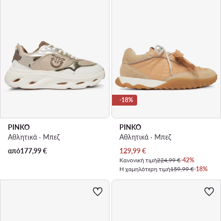
-18%
PINKO
PINKO
Αθλητικά · Μπεζ
Αθλητικά · Μπεζ
Τρέχουσα τιμή
από
177,99
€
129,99
€
Κανονική τιμή
224,99 €
-42%
Η χαμηλότερη τιμή
159,99 €
-18%