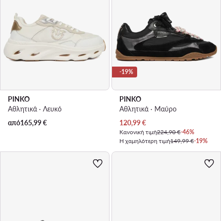
-19%
PINKO
PINKO
Αθλητικά · Λευκό
Αθλητικά · Μαύρο
Τρέχουσα τιμή
από
165,99
€
120,99
€
Κανονική τιμή
224,90 €
-46%
Η χαμηλότερη τιμή
149,99 €
-19%