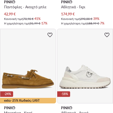
PINKO
PINKO
Παντόφλες · Ανοιχτό μπλε
Αθλητικά · Γκρι
Τρέχουσα τιμή
Τρέχουσα τιμή
42,99
€
174,99
€
Κανονική τιμή
73,90 €
-41%
Κανονική τιμή
290,00 €
-39%
Η χαμηλότερη τιμή
51,99 €
-17%
Η χαμηλότερη τιμή
188,99 €
-7%
-24%
-18%
extra -25% Κωδικός: LAST
PINKO
PINKO
Μοκασίνια · Καφέ
Αθλητικά · Λευκό