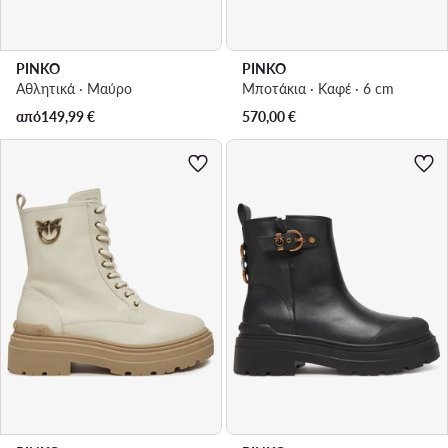
PINKO
PINKO
Αθλητικά · Μαύρο
Μποτάκια · Καφέ · 6 cm
από
149,99
€
570,00
€