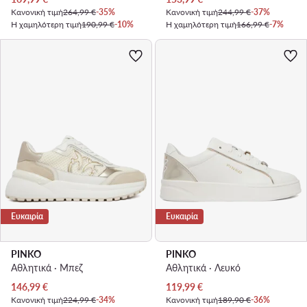
Κανονική τιμή
264,99 €
-35%
Κανονική τιμή
244,99 €
-37%
Η χαμηλότερη τιμή
190,99 €
-10%
Η χαμηλότερη τιμή
166,99 €
-7%
Ευκαιρία
Ευκαιρία
PINKO
PINKO
Αθλητικά · Μπεζ
Αθλητικά · Λευκό
Τρέχουσα τιμή
Τρέχουσα τιμή
146,99
€
119,99
€
Κανονική τιμή
224,99 €
-34%
Κανονική τιμή
189,90 €
-36%