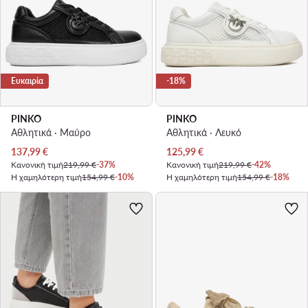
Ευκαιρία
-18%
PINKO
PINKO
Αθλητικά · Μαύρο
Αθλητικά · Λευκό
Τρέχουσα τιμή
Τρέχουσα τιμή
137,99
€
125,99
€
Κανονική τιμή
219,99 €
-37%
Κανονική τιμή
219,99 €
-42%
Η χαμηλότερη τιμή
154,99 €
-10%
Η χαμηλότερη τιμή
154,99 €
-18%