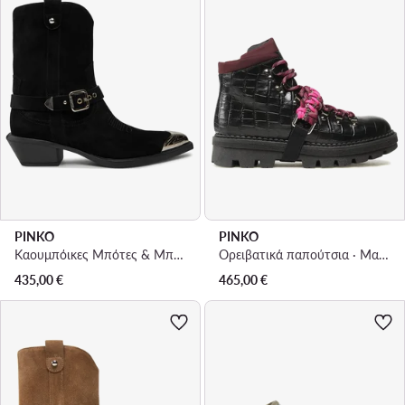
PINKO
PINKO
Καουμπόικες Μπότες & Μποτάκια · Μαύρο
Ορειβατικά παπούτσια · Μαύρο
435,00
€
465,00
€