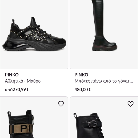
PINKO
PINKO
Αθλητικά · Μαύρο
Μπότες πάνω από το γόνατο · Μαύρο
από
270,99
€
480,00
€