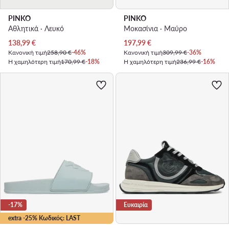
PINKO
PINKO
Αθλητικά · Λευκό
Μοκασίνια · Μαύρο
Τρέχουσα τιμή
Τρέχουσα τιμή
138,99
€
197,99
€
Κανονική τιμή
258,90 €
-46%
Κανονική τιμή
309,99 €
-36%
Η χαμηλότερη τιμή
170,99 €
-18%
Η χαμηλότερη τιμή
236,99 €
-16%
-17%
Ευκαιρία
extra -25% Κωδικός: LAST