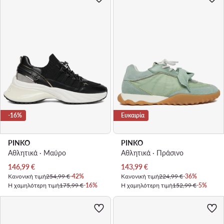
-16%
Ευκαιρία
PINKO
PINKO
Αθλητικά · Μαύρο
Αθλητικά · Πράσινο
Τρέχουσα τιμή
Τρέχουσα τιμή
146,99
€
143,99
€
Κανονική τιμή
254,99 €
-42%
Κανονική τιμή
224,99 €
-36%
Η χαμηλότερη τιμή
175,99 €
-16%
Η χαμηλότερη τιμή
152,99 €
-5%