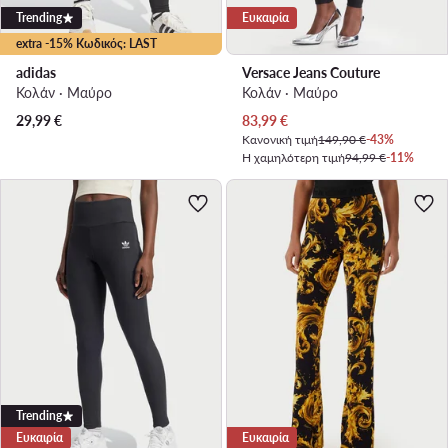
Trending
Ευκαιρία
extra -15% Κωδικός: LAST
adidas
Versace Jeans Couture
Κολάν · Μαύρο
Κολάν · Μαύρο
Τρέχουσα τιμή
29,99
€
83,99
€
Κανονική τιμή
149,90 €
-43%
Η χαμηλότερη τιμή
94,99 €
-11%
Trending
Ευκαιρία
Ευκαιρία