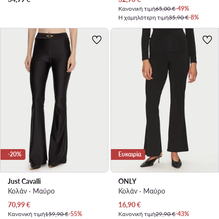
Κανονική τιμή
65,00 €
-49%
Η χαμηλότερη τιμή
35,90 €
-8%
-20%
Ευκαιρία
Just Cavalli
ONLY
Κολάν · Μαύρο
Κολάν · Μαύρο
Τρέχουσα τιμή
Τρέχουσα τιμή
70,99
€
16,90
€
Κανονική τιμή
159,90 €
-55%
Κανονική τιμή
29,90 €
-43%