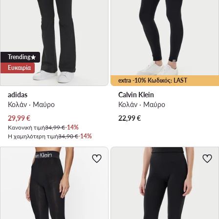
Trending
Ευκαιρία
extra -10% Κωδικός: LAST
adidas
Calvin Klein
Κολάν · Μαύρο
Κολάν · Μαύρο
Τρέχουσα τιμή
29,99
€
22,99
€
Κανονική τιμή
34,99 €
-14%
Η χαμηλότερη τιμή
34,90 €
-14%