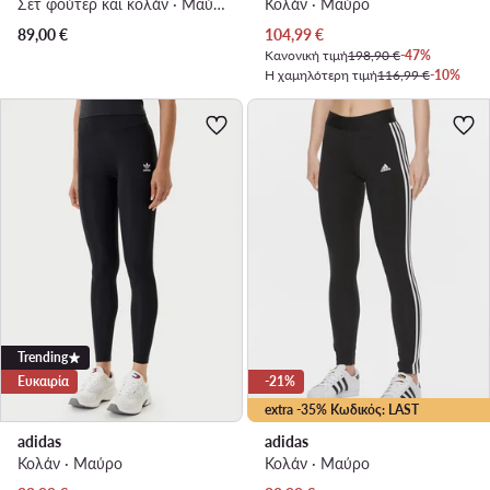
Σετ φούτερ και κολάν · Μαύρο
Κολάν · Μαύρο
Τρέχουσα τιμή
89,00
€
104,99
€
Κανονική τιμή
198,90 €
-47%
Η χαμηλότερη τιμή
116,99 €
-10%
Trending
Ευκαιρία
-21%
extra -35% Κωδικός: LAST
adidas
adidas
Κολάν · Μαύρο
Κολάν · Μαύρο