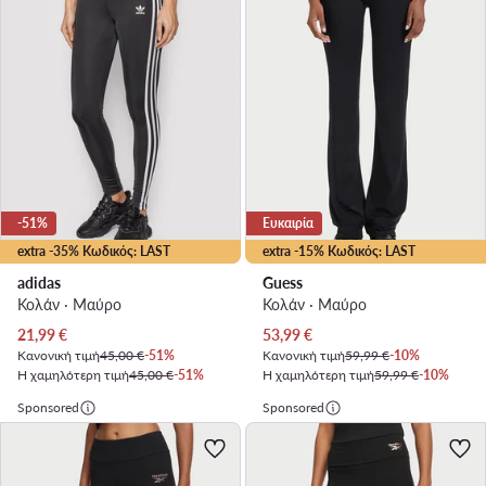
-51%
Ευκαιρία
extra -35% Κωδικός: LAST
extra -15% Κωδικός: LAST
adidas
Guess
Κολάν · Μαύρο
Κολάν · Μαύρο
Τρέχουσα τιμή
Τρέχουσα τιμή
21,99
€
53,99
€
Κανονική τιμή
45,00 €
-51%
Κανονική τιμή
59,99 €
-10%
Η χαμηλότερη τιμή
45,00 €
-51%
Η χαμηλότερη τιμή
59,99 €
-10%
Sponsored
Sponsored