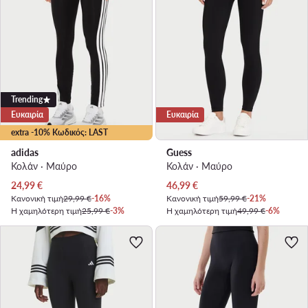
Trending
Ευκαιρία
Ευκαιρία
extra -10% Κωδικός: LAST
adidas
Guess
Κολάν · Μαύρο
Κολάν · Μαύρο
Τρέχουσα τιμή
Τρέχουσα τιμή
24,99
€
46,99
€
Κανονική τιμή
29,99 €
-16%
Κανονική τιμή
59,99 €
-21%
Η χαμηλότερη τιμή
25,99 €
-3%
Η χαμηλότερη τιμή
49,99 €
-6%