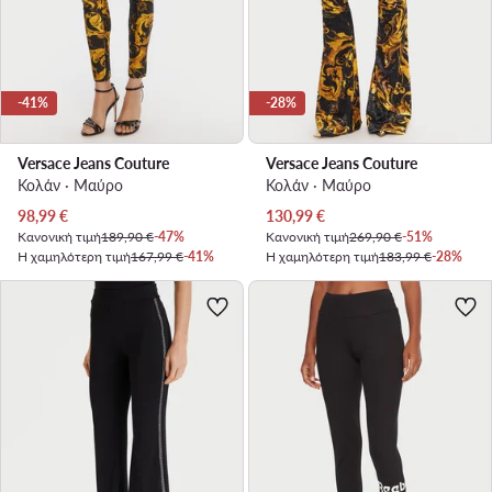
-41%
-28%
Versace Jeans Couture
Versace Jeans Couture
Κολάν · Μαύρο
Κολάν · Μαύρο
Τρέχουσα τιμή
Τρέχουσα τιμή
98,99
€
130,99
€
Κανονική τιμή
189,90 €
-47%
Κανονική τιμή
269,90 €
-51%
Η χαμηλότερη τιμή
167,99 €
-41%
Η χαμηλότερη τιμή
183,99 €
-28%