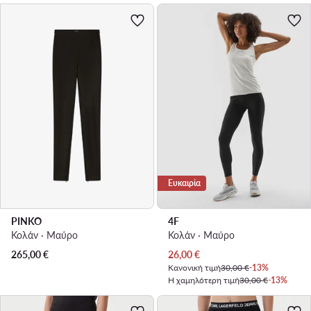
Ευκαιρία
PINKO
4F
Κολάν · Μαύρο
Κολάν · Μαύρο
Τρέχουσα τιμή
265,00
€
26,00
€
Κανονική τιμή
30,00 €
-13%
Η χαμηλότερη τιμή
30,00 €
-13%