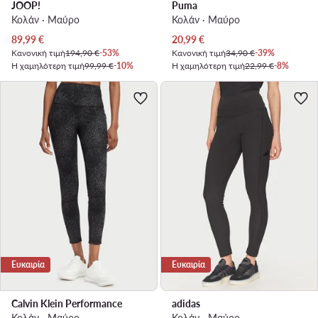
JOOP!
Puma
Κολάν · Μαύρο
Κολάν · Μαύρο
Τρέχουσα τιμή
Τρέχουσα τιμή
89,99
€
20,99
€
Κανονική τιμή
194,90 €
-53%
Κανονική τιμή
34,90 €
-39%
Η χαμηλότερη τιμή
99,99 €
-10%
Η χαμηλότερη τιμή
22,99 €
-8%
Ευκαιρία
Ευκαιρία
Calvin Klein Performance
adidas
Κολάν · Μαύρο
Κολάν · Μαύρο