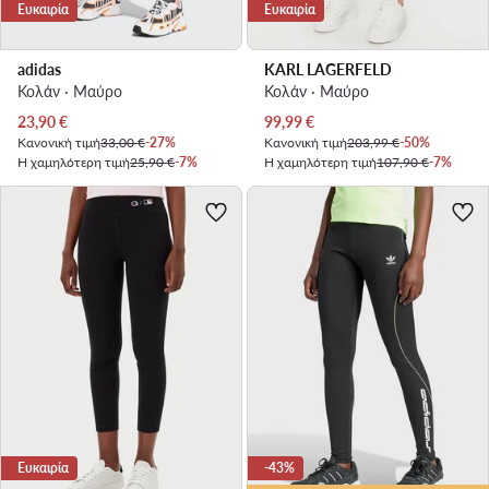
Ευκαιρία
Ευκαιρία
adidas
KARL LAGERFELD
Κολάν · Μαύρο
Κολάν · Μαύρο
Τρέχουσα τιμή
Τρέχουσα τιμή
23,90
€
99,99
€
Κανονική τιμή
33,00 €
-27%
Κανονική τιμή
203,99 €
-50%
Η χαμηλότερη τιμή
25,90 €
-7%
Η χαμηλότερη τιμή
107,90 €
-7%
Ευκαιρία
-43%