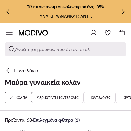
ΜΕΤΆΒΑΣΗ ΣΤΟ ΚΎΡΙΟ ΠΕΡΙΕΧΌΜΕΝΟ
ΜΕΤΆΒΑΣΗ ΣΤΗΝ ΑΝΑΖΉΤΗΣΗ
Τελευταία πνοή του καλοκαιριού έως -35%
ΓΥΝΑΙΚΕΙΑ
ΑΝΔΡΙΚΑ
ΤΣΑΝΤΕΣ
Αναζήτηση μάρκας, προϊόντος, στυλ
Παντελόνια
Μαύρα γυναικεία κολάν
Κολάν
Δερμάτινα Παντελόνια
Παντελόνες
Παντ
Προϊόντα: 68
·
Επιλεγμένα φίλτρα (1)