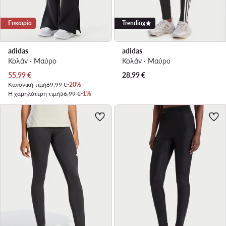
Ευκαιρία
Trending
adidas
adidas
Κολάν · Μαύρο
Κολάν · Μαύρο
Τρέχουσα τιμή
55,99
€
28,99
€
Κανονική τιμή
69,99 €
-20%
Η χαμηλότερη τιμή
56,99 €
-1%