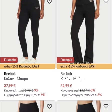
Ευκαιρία
Ευκαιρία
extra -15% Κωδικός: LAST
extra -15% Κωδικός: LAST
Reebok
Reebok
Κολάν · Μαύρο
Κολάν · Μαύρο
Τρέχουσα τιμή
Τρέχουσα τιμή
27,99
€
32,99
€
Κανονική τιμή
30,99 €
-9%
Κανονική τιμή
35,99 €
-8%
Η χαμηλότερη τιμή
30,99 €
-9%
Η χαμηλότερη τιμή
35,99 €
-8%