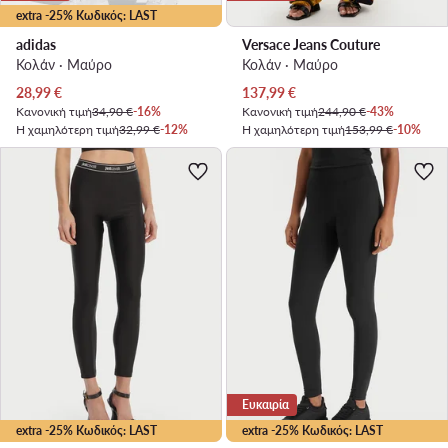
extra -25% Κωδικός: LAST
adidas
Versace Jeans Couture
Κολάν · Μαύρο
Κολάν · Μαύρο
Τρέχουσα τιμή
Τρέχουσα τιμή
28,99
€
137,99
€
Κανονική τιμή
34,90 €
-16%
Κανονική τιμή
244,90 €
-43%
Η χαμηλότερη τιμή
32,99 €
-12%
Η χαμηλότερη τιμή
153,99 €
-10%
Ευκαιρία
extra -25% Κωδικός: LAST
extra -25% Κωδικός: LAST