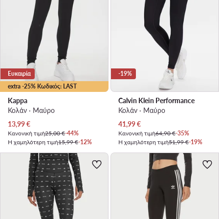
Ευκαιρία
-19%
extra -25% Κωδικός: LAST
Kappa
Calvin Klein Performance
Κολάν · Μαύρο
Κολάν · Μαύρο
Τρέχουσα τιμή
Τρέχουσα τιμή
13,99
€
41,99
€
Κανονική τιμή
25,00 €
-44%
Κανονική τιμή
64,90 €
-35%
Η χαμηλότερη τιμή
15,99 €
-12%
Η χαμηλότερη τιμή
51,99 €
-19%