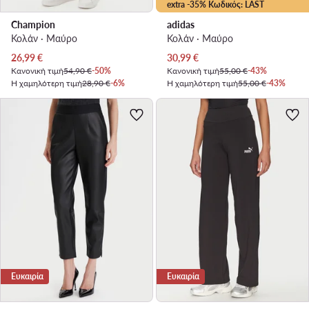
extra -35% Κωδικός: LAST
Champion
adidas
Κολάν · Μαύρο
Κολάν · Μαύρο
Τρέχουσα τιμή
Τρέχουσα τιμή
26,99
€
30,99
€
Κανονική τιμή
54,90 €
-50%
Κανονική τιμή
55,00 €
-43%
Η χαμηλότερη τιμή
28,90 €
-6%
Η χαμηλότερη τιμή
55,00 €
-43%
Ευκαιρία
Ευκαιρία