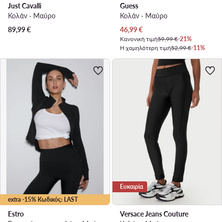
Just Cavalli
Guess
Κολάν · Μαύρο
Κολάν · Μαύρο
Τρέχουσα τιμή
89,99
€
46,99
€
Κανονική τιμή
59,99 €
-21%
Η χαμηλότερη τιμή
52,99 €
-11%
Ευκαιρία
extra -15% Κωδικός: LAST
Estro
Versace Jeans Couture