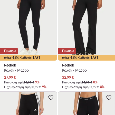
Ευκαιρία
Ευκαιρία
extra -15% Κωδικός: LAST
extra -15% Κωδικός: LAST
Reebok
Reebok
Κολάν · Μαύρο
Κολάν · Μαύρο
Τρέχουσα τιμή
Τρέχουσα τιμή
27,99
€
32,99
€
Κανονική τιμή
30,99 €
-9%
Κανονική τιμή
35,99 €
-8%
Η χαμηλότερη τιμή
30,99 €
-9%
Η χαμηλότερη τιμή
35,99 €
-8%