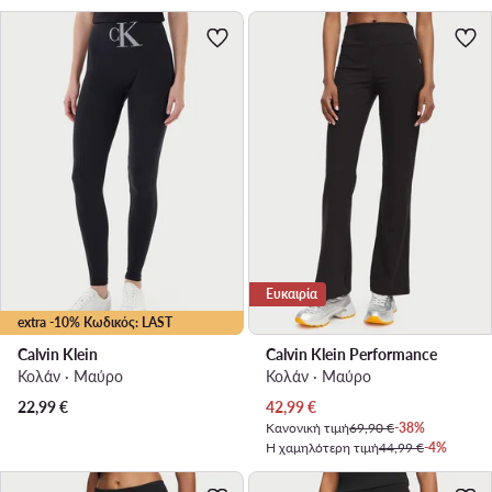
Ευκαιρία
extra -10% Κωδικός: LAST
Calvin Klein
Calvin Klein Performance
Κολάν · Μαύρο
Κολάν · Μαύρο
Τρέχουσα τιμή
22,99
€
42,99
€
Κανονική τιμή
69,90 €
-38%
Η χαμηλότερη τιμή
44,99 €
-4%