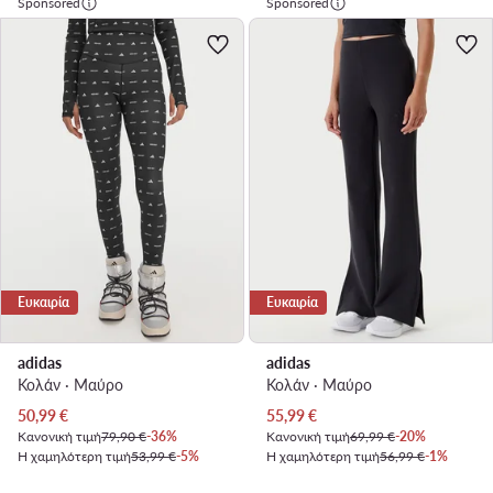
Sponsored
Sponsored
Ευκαιρία
Ευκαιρία
adidas
adidas
Κολάν · Μαύρο
Κολάν · Μαύρο
Τρέχουσα τιμή
Τρέχουσα τιμή
50,99
€
55,99
€
Κανονική τιμή
79,90 €
-36%
Κανονική τιμή
69,99 €
-20%
Η χαμηλότερη τιμή
53,99 €
-5%
Η χαμηλότερη τιμή
56,99 €
-1%