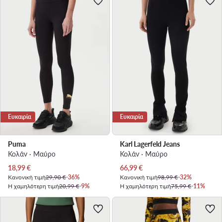
Ευκαιρία
Ευκαιρία
Puma
Karl Lagerfeld Jeans
Κολάν · Μαύρο
Κολάν · Μαύρο
Τρέχουσα τιμή
Τρέχουσα τιμή
18,99
€
66,99
€
Κανονική τιμή
29,90 €
-36%
Κανονική τιμή
98,99 €
-32%
Η χαμηλότερη τιμή
20,99 €
-9%
Η χαμηλότερη τιμή
75,99 €
-11%