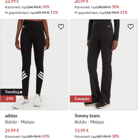
Τρέχουσα τιμή
Τρέχουσα τιμή
22,99
€
20,99
€
Κανονική τιμή
34,90 €
-34%
Κανονική τιμή
30,00 €
-30%
Η χαμηλότερη τιμή
25,99 €
-11%
Η χαμηλότερη τιμή
26,90 €
-21%
Trending
-24%
Ευκαιρία
adidas
Tommy Jeans
Κολάν · Μαύρο
Κολάν · Μαύρο
Τρέχουσα τιμή
Τρέχουσα τιμή
29,99
€
53,99
€
Κανονική τιμή
39,90 €
-24%
Κανονική τιμή
87,90 €
-38%