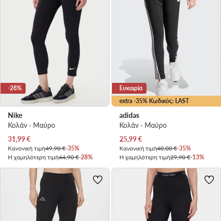
-28%
Ευκαιρία
extra -35% Κωδικός: LAST
Nike
adidas
Κολάν · Μαύρο
Κολάν · Μαύρο
Τρέχουσα τιμή
Τρέχουσα τιμή
31,99
€
25,99
€
Κανονική τιμή
49,90 €
-35%
Κανονική τιμή
40,00 €
-35%
Η χαμηλότερη τιμή
44,90 €
-28%
Η χαμηλότερη τιμή
29,90 €
-13%