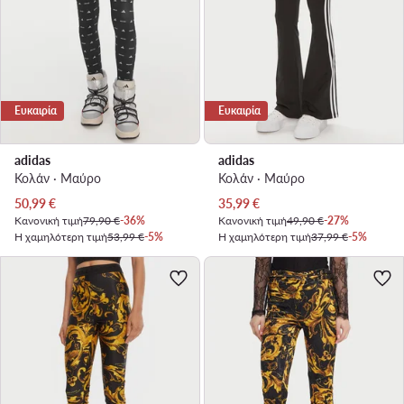
Ευκαιρία
Ευκαιρία
adidas
adidas
Κολάν · Μαύρο
Κολάν · Μαύρο
Τρέχουσα τιμή
Τρέχουσα τιμή
50,99
€
35,99
€
Κανονική τιμή
79,90 €
-36%
Κανονική τιμή
49,90 €
-27%
Η χαμηλότερη τιμή
53,99 €
-5%
Η χαμηλότερη τιμή
37,99 €
-5%