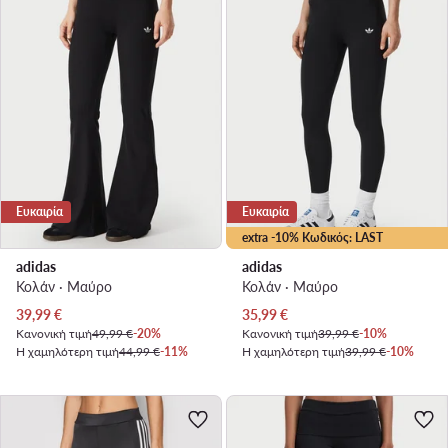
Ευκαιρία
Ευκαιρία
extra -10% Κωδικός: LAST
adidas
adidas
Κολάν · Μαύρο
Κολάν · Μαύρο
Τρέχουσα τιμή
Τρέχουσα τιμή
39,99
€
35,99
€
Κανονική τιμή
49,99 €
-20%
Κανονική τιμή
39,99 €
-10%
Η χαμηλότερη τιμή
44,99 €
-11%
Η χαμηλότερη τιμή
39,99 €
-10%