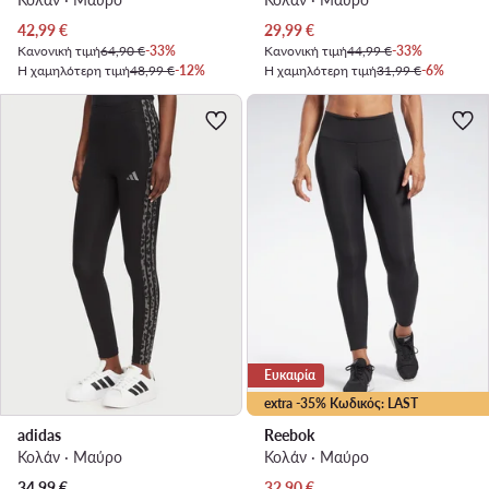
Τρέχουσα τιμή
Τρέχουσα τιμή
42,99
€
29,99
€
Κανονική τιμή
64,90 €
-33%
Κανονική τιμή
44,99 €
-33%
Η χαμηλότερη τιμή
48,99 €
-12%
Η χαμηλότερη τιμή
31,99 €
-6%
Ευκαιρία
extra -35% Κωδικός: LAST
adidas
Reebok
Κολάν · Μαύρο
Κολάν · Μαύρο
Τρέχουσα τιμή
34,99
€
32,90
€