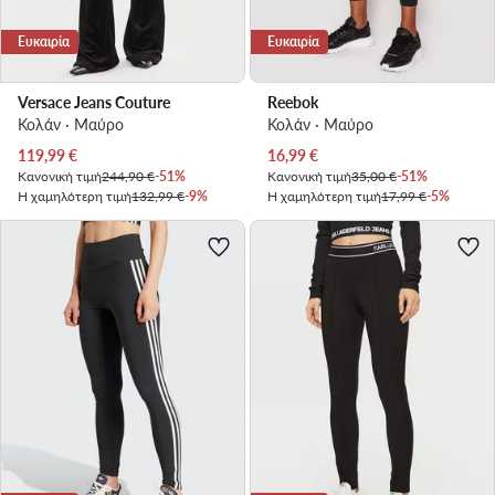
Ευκαιρία
Ευκαιρία
Versace Jeans Couture
Reebok
Κολάν · Μαύρο
Κολάν · Μαύρο
Τρέχουσα τιμή
Τρέχουσα τιμή
119,99
€
16,99
€
Κανονική τιμή
244,90 €
-51%
Κανονική τιμή
35,00 €
-51%
Η χαμηλότερη τιμή
132,99 €
-9%
Η χαμηλότερη τιμή
17,99 €
-5%