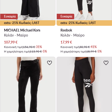
Ευκαιρία
Ευκαιρία
extra -25% Κωδικός: LAST
extra -25% Κωδικός: LAST
MICHAEL Michael Kors
Reebok
Κολάν · Μαύρο
Κολάν · Μαύρο
Τρέχουσα τιμή
Τρέχουσα τιμή
107,99
€
17,99
€
Κανονική τιμή
156,90 €
-31%
Κανονική τιμή
30,90 €
-41%
Η χαμηλότερη τιμή
113,90 €
-5%
Η χαμηλότερη τιμή
18,99 €
-5%