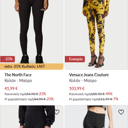
-23%
Ευκαιρία
extra -25% Κωδικός: LAST
The North Face
Versace Jeans Couture
Κολάν · Μαύρο
Κολάν · Μαύρο
Τρέχουσα τιμή
Τρέχουσα τιμή
41,99
€
103,99
€
Κανονική τιμή
54,90 €
-23%
Κανονική τιμή
185,90 €
-44%
Η χαμηλότερη τιμή
54,90 €
-23%
Η χαμηλότερη τιμή
111,99 €
-7%