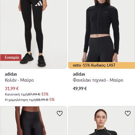
Ευκαιρία
extra -15% Κωδικός: LAST
adidas
adidas
Κολάν · Μαύρο
Φανελάκι τεχνικό · Μαύρο
Τρέχουσα τιμή
31,99
€
49,99
€
Κανονική τιμή
37,99 €
-15%
Η χαμηλότερη τιμή
33,99 €
-5%