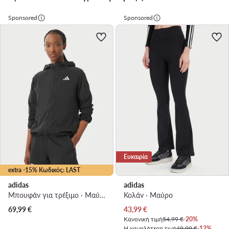
Sponsored
Sponsored
Ευκαιρία
extra -15% Κωδικός: LAST
adidas
adidas
Μπουφάν για τρέξιμο · Μαύρο
Κολάν · Μαύρο
Τρέχουσα τιμή
69,99
€
43,99
€
Κανονική τιμή
54,99 €
-20%
Η χαμηλότερη τιμή
49,99 €
-12%