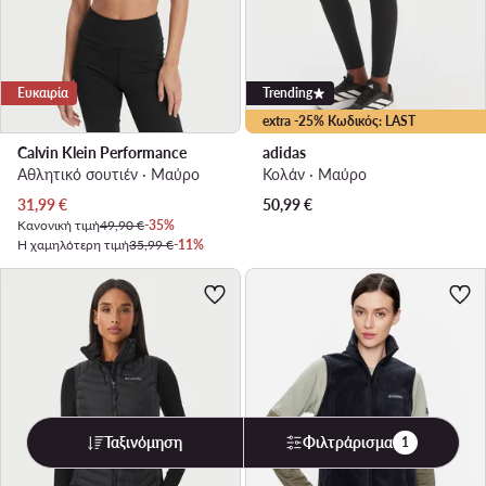
Ευκαιρία
Trending
extra -25% Κωδικός: LAST
Calvin Klein Performance
adidas
Αθλητικό σουτιέν · Μαύρο
Κολάν · Μαύρο
Τρέχουσα τιμή
31,99
€
50,99
€
Κανονική τιμή
49,90 €
-35%
Η χαμηλότερη τιμή
35,99 €
-11%
Ταξινόμηση
Φιλτράρισμα
1