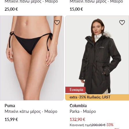
Μπικίνι πάνω μέρος · Μαύρο
Μπικίνι πάνω μέρος · Μαύρο
25,00
€
15,00
€
Ευκαιρία
extra -35% Κωδικός: LAST
Puma
Columbia
Μπικίνι κάτω μέρος · Μαύρο
Parka · Μαύρο
Τρέχουσα τιμή
15,99
€
132,90
€
Κανονική τιμή
200,00 €
-33%