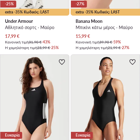
-25%
-27%
extra -35% Κωδικός: LAST
extra -35% Κωδικός: LAST
Under Armour
Banana Moon
Αθλητικό σορτς · Μαύρο
Μπικίνι κάτω μέρος · Μαύρο
Τρέχουσα τιμή
Τρέχουσα τιμή
17,99
€
15,99
€
Κανονική τιμή
31,90 €
-43%
Κανονική τιμή
39,90 €
-59%
Η χαμηλότερη τιμή
23,99 €
-25%
Η χαμηλότερη τιμή
21,99 €
-27%
Ευκαιρία
Ευκαιρία