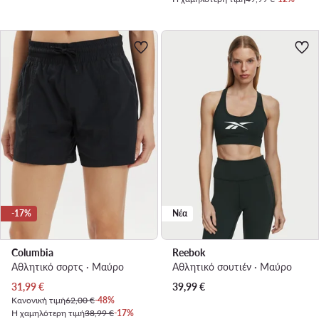
-17%
Νέα
Columbia
Reebok
Αθλητικό σορτς · Μαύρο
Αθλητικό σουτιέν · Μαύρο
Τρέχουσα τιμή
31,99
€
39,99
€
Κανονική τιμή
62,00 €
-48%
Η χαμηλότερη τιμή
38,99 €
-17%