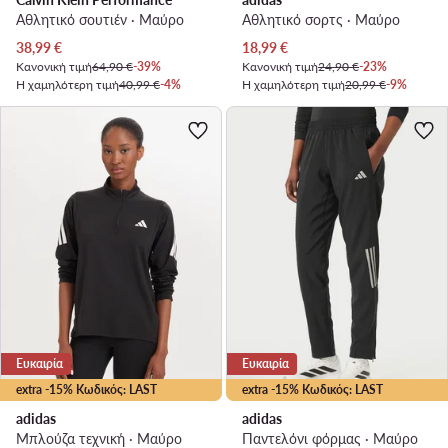
Αθλητικό σουτιέν · Μαύρο
Αθλητικό σορτς · Μαύρο
Τρέχουσα τιμή
Τρέχουσα τιμή
38,99
€
18,99
€
Κανονική τιμή
64,90 €
-39%
Κανονική τιμή
24,90 €
-23%
Η χαμηλότερη τιμή
40,99 €
-4%
Η χαμηλότερη τιμή
20,99 €
-9%
Ευκαιρία
Ευκαιρία
extra -15% Κωδικός: LAST
extra -15% Κωδικός: LAST
adidas
adidas
Μπλούζα τεχνική · Μαύρο
Παντελόνι φόρμας · Μαύρο