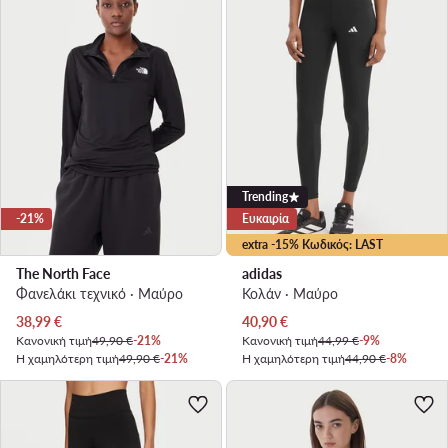
Trending
-21%
Ευκαιρία
extra -15% Κωδικός: LAST
The North Face
adidas
Φανελάκι τεχνικό · Μαύρο
Κολάν · Μαύρο
Τρέχουσα τιμή
Τρέχουσα τιμή
38,99
€
40,90
€
Κανονική τιμή
49,90 €
-21%
Κανονική τιμή
44,99 €
-9%
Η χαμηλότερη τιμή
49,90 €
-21%
Η χαμηλότερη τιμή
44,90 €
-8%