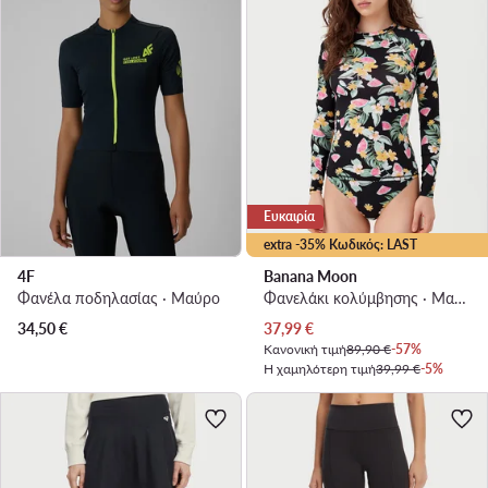
Ευκαιρία
extra -35% Κωδικός: LAST
4F
Banana Moon
Φανέλα ποδηλασίας · Μαύρο
Φανελάκι κολύμβησης · Μαύρο
Τρέχουσα τιμή
34,50
€
37,99
€
Κανονική τιμή
89,90 €
-57%
Η χαμηλότερη τιμή
39,99 €
-5%