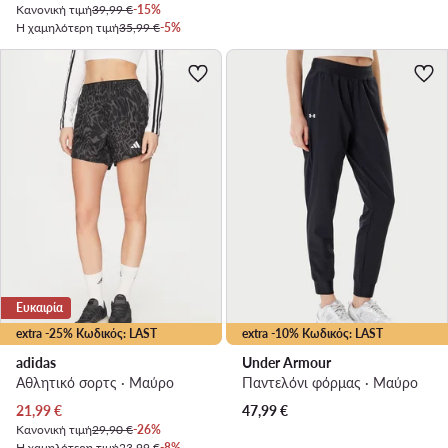
Κανονική τιμή
39,99 €
-15%
Η χαμηλότερη τιμή
35,99 €
-5%
Ευκαιρία
extra -25% Κωδικός: LAST
extra -10% Κωδικός: LAST
adidas
Under Armour
Αθλητικό σορτς · Μαύρο
Παντελόνι φόρμας · Μαύρο
Τρέχουσα τιμή
21,99
€
47,99
€
Κανονική τιμή
29,90 €
-26%
Η χαμηλότερη τιμή
23,99 €
-8%