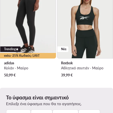
Trending
Νέα
extra -25% Κωδικός: LAST
adidas
Reebok
Κολάν · Μαύρο
Αθλητικό σουτιέν · Μαύρο
50,99
€
39,99
€
Το ύφασμα είναι σημαντικό
Επίλεξε ένα ύφασμα που θα το αγαπήσεις.