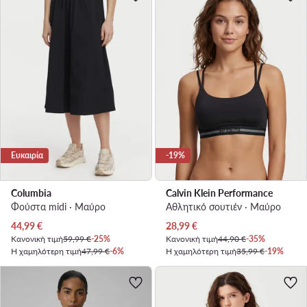
Ευκαιρία
-19%
Columbia
Calvin Klein Performance
Φούστα midi · Μαύρο
Αθλητικό σουτιέν · Μαύρο
Τρέχουσα τιμή
Τρέχουσα τιμή
44,99
€
28,99
€
Κανονική τιμή
59,99 €
-25%
Κανονική τιμή
44,90 €
-35%
Η χαμηλότερη τιμή
47,99 €
-6%
Η χαμηλότερη τιμή
35,99 €
-19%