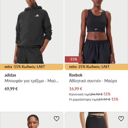
-15%
extra -15% Κωδικός: LAST
extra -25% Κωδικός: LAST
adidas
Reebok
Μπουφάν για τρέξιμο · Μαύρο
Αθλητικό σουτιέν · Μαύρο
Τρέχουσα τιμή
69,99
€
16,99
€
Κανονική τιμή
34,90 €
-51%
Η χαμηλότερη τιμή
19,99 €
-15%