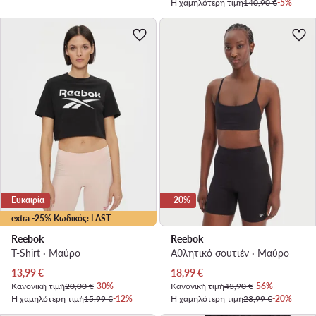
Η χαμηλότερη τιμή
140,90 €
-5%
Ευκαιρία
-20%
extra -25% Κωδικός: LAST
Reebok
Reebok
T-Shirt · Μαύρο
Αθλητικό σουτιέν · Μαύρο
Τρέχουσα τιμή
Τρέχουσα τιμή
13,99
€
18,99
€
Κανονική τιμή
20,00 €
-30%
Κανονική τιμή
43,90 €
-56%
Η χαμηλότερη τιμή
15,99 €
-12%
Η χαμηλότερη τιμή
23,99 €
-20%