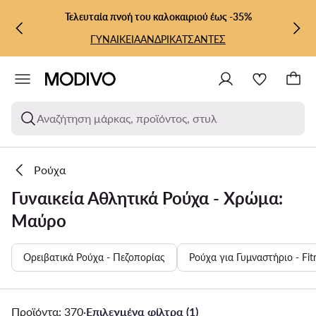
ΜΕΤΆΒΑΣΗ ΣΤΟ ΚΎΡΙΟ ΠΕΡΙΕΧΌΜΕΝΟ
ΜΕΤΆΒΑΣΗ ΣΤΗΝ ΑΝΑΖΉΤΗΣΗ
Τελευταία πνοή του καλοκαιριού έως -35%
ΓΥΝΑΙΚΕΙΑ
ΑΝΔΡΙΚΑ
ΤΣΑΝΤΕΣ
Αναζήτηση μάρκας, προϊόντος, στυλ
Ρούχα
Γυναικεία Αθλητικά Ρούχα - Χρώμα:
Μαύρο
Ορειβατικά Ρούχα - Πεζοπορίας
Ρούχα για Γυμναστήριο - Fit
Προϊόντα: 370
·
Επιλεγμένα φίλτρα (1)