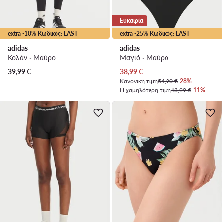
Ευκαιρία
extra -10% Κωδικός: LAST
extra -25% Κωδικός: LAST
adidas
adidas
Κολάν · Μαύρο
Μαγιό · Μαύρο
Τρέχουσα τιμή
39,99
€
38,99
€
Κανονική τιμή
54,90 €
-28%
Η χαμηλότερη τιμή
43,99 €
-11%