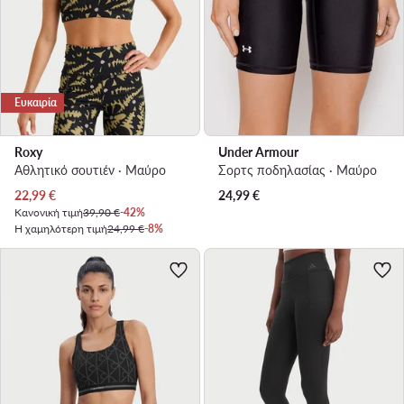
Ευκαιρία
Roxy
Under Armour
Αθλητικό σουτιέν · Μαύρο
Σορτς ποδηλασίας · Μαύρο
Τρέχουσα τιμή
22,99
€
24,99
€
Κανονική τιμή
39,90 €
-42%
Η χαμηλότερη τιμή
24,99 €
-8%