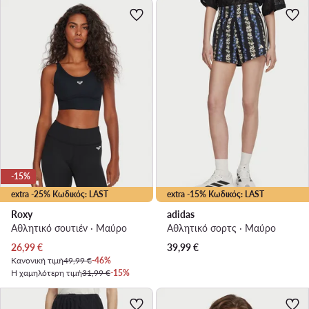
-15%
extra -25% Κωδικός: LAST
extra -15% Κωδικός: LAST
Roxy
adidas
Αθλητικό σουτιέν · Μαύρο
Αθλητικό σορτς · Μαύρο
Τρέχουσα τιμή
26,99
€
39,99
€
Κανονική τιμή
49,99 €
-46%
Η χαμηλότερη τιμή
31,99 €
-15%