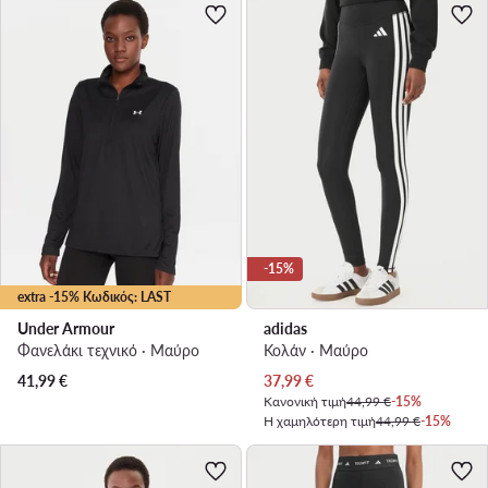
-15%
extra -15% Κωδικός: LAST
Under Armour
adidas
Φανελάκι τεχνικό · Μαύρο
Κολάν · Μαύρο
Τρέχουσα τιμή
41,99
€
37,99
€
Κανονική τιμή
44,99 €
-15%
Η χαμηλότερη τιμή
44,99 €
-15%