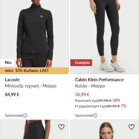
Νέα
Ευκαιρία
extra -10% Κωδικός: LAST
Lacoste
Calvin Klein Performance
Μπλούζα τεχνική · Μαύρο
Κολάν · Μαύρο
Τρέχουσα τιμή
84,99
€
36,99
€
Κανονική τιμή
59,90 €
-38%
Η χαμηλότερη τιμή
39,99 €
-7%
Sponsored
Sponsored