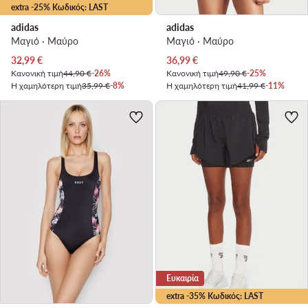
extra -25% Κωδικός: LAST
adidas
adidas
Μαγιό · Μαύρο
Μαγιό · Μαύρο
Τρέχουσα τιμή
Τρέχουσα τιμή
32,99
€
36,99
€
Κανονική τιμή
44,90 €
-26%
Κανονική τιμή
49,90 €
-25%
Η χαμηλότερη τιμή
35,99 €
-8%
Η χαμηλότερη τιμή
41,99 €
-11%
Ευκαιρία
extra -35% Κωδικός: LAST