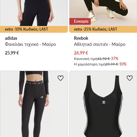
Ευκαιρία
extra -10% Κωδικός: LAST
extra -25% Κωδικός: LAST
adidas
Reebok
Φανελάκι τεχνικό · Μαύρο
Αθλητικό σουτιέν · Μαύρο
Τρέχουσα τιμή
25,99
€
26,99
€
Κανονική τιμή
42,90 €
-37%
Η χαμηλότερη τιμή
29,99 €
-10%