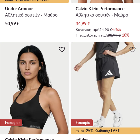
Under Armour
Calvin Klein Performance
Αθλητικό σουτιέν · Μαύρο
Αθλητικό σουτιέν · Μαύρο
Τρέχουσα τιμή
50,99
€
34,99
€
Κανονική τιμή
54,90 €
-36%
Η χαμηλότερη τιμή
38,99 €
-10%
Ευκαιρία
Ευκαιρία
extra -25% Κωδικός: LAST
Calvin Klein Performance
adidas