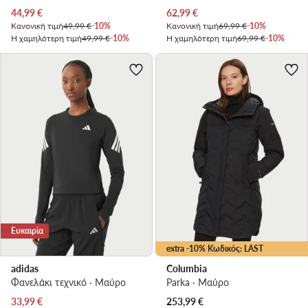
Τρέχουσα τιμή
Τρέχουσα τιμή
44,99
€
62,99
€
Κανονική τιμή
49,99 €
-10%
Κανονική τιμή
69,99 €
-10%
Η χαμηλότερη τιμή
49,99 €
-10%
Η χαμηλότερη τιμή
69,99 €
-10%
Ευκαιρία
extra -10% Κωδικός: LAST
adidas
Columbia
Φανελάκι τεχνικό · Μαύρο
Parka · Μαύρο
Τρέχουσα τιμή
33,99
€
253,99
€