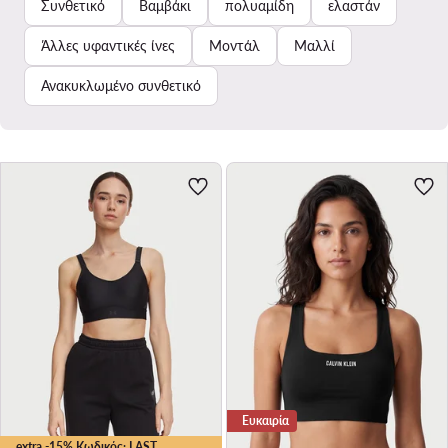
Συνθετικό
Βαμβάκι
πολυαμίδη
ελαστάν
Άλλες υφαντικές ίνες
Μοντάλ
Μαλλί
Ανακυκλωμένο συνθετικό
Ευκαιρία
extra -15% Κωδικός: LAST