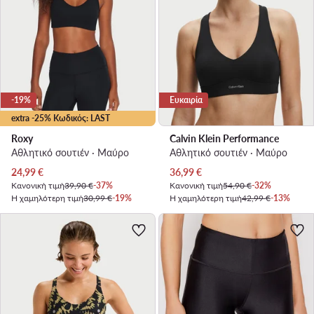
-19%
Ευκαιρία
extra -25% Κωδικός: LAST
Roxy
Calvin Klein Performance
Αθλητικό σουτιέν · Μαύρο
Αθλητικό σουτιέν · Μαύρο
Τρέχουσα τιμή
Τρέχουσα τιμή
24,99
€
36,99
€
Κανονική τιμή
39,90 €
-37%
Κανονική τιμή
54,90 €
-32%
Η χαμηλότερη τιμή
30,99 €
-19%
Η χαμηλότερη τιμή
42,99 €
-13%