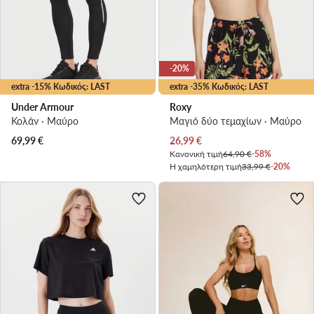
-20%
extra -15% Κωδικός: LAST
extra -35% Κωδικός: LAST
Under Armour
Roxy
Κολάν · Μαύρο
Μαγιό δύο τεμαχίων · Μαύρο
Τρέχουσα τιμή
69,99
€
26,99
€
Κανονική τιμή
64,90 €
-58%
Η χαμηλότερη τιμή
33,99 €
-20%