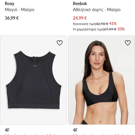
Roxy
Reebok
Μαγιό · Μαύρο
Αθλητικό σορτς · Μαύρο
Τρέχουσα τιμή
36,99
€
24,99
€
Κανονική τιμή
42,90 €
-41%
Η χαμηλότερη τιμή
27,99 €
-10%
4F
4F