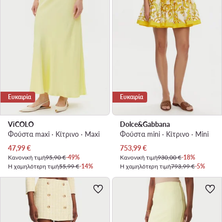
Ευκαιρία
Ευκαιρία
ViCOLO
Dolce&Gabbana
Φούστα maxi · Κίτρινο · Maxi
Φούστα mini · Κίτρινο · Mini
Τρέχουσα τιμή
Τρέχουσα τιμή
47,99
€
753,99
€
Κανονική τιμή
95,90 €
-49%
Κανονική τιμή
930,00 €
-18%
Η χαμηλότερη τιμή
55,99 €
-14%
Η χαμηλότερη τιμή
793,99 €
-5%