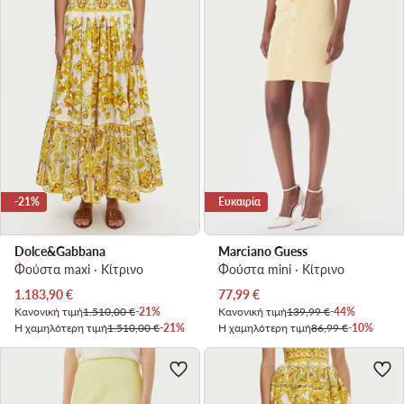
-21%
Ευκαιρία
Dolce&Gabbana
Marciano Guess
Φούστα maxi · Κίτρινο
Φούστα mini · Κίτρινο
Τρέχουσα τιμή
Τρέχουσα τιμή
1.183,90
€
77,99
€
Κανονική τιμή
1.510,00 €
-21%
Κανονική τιμή
139,99 €
-44%
Η χαμηλότερη τιμή
1.510,00 €
-21%
Η χαμηλότερη τιμή
86,99 €
-10%