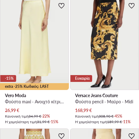
-15%
Ευκαιρία
extra -25% Κωδικός: LAST
Vero Moda
Versace Jeans Couture
Φούστα maxi · Ανοιχτό κίτρινο · Maxi
Φούστα pencil · Μαύρο · Midi
Τρέχουσα τιμή
Τρέχουσα τιμή
26,99
€
168,99
€
Κανονική τιμή
34,99 €
-22%
Κανονική τιμή
308,90 €
-45%
Η χαμηλότερη τιμή
31,99 €
-15%
Η χαμηλότερη τιμή
189,99 €
-11%