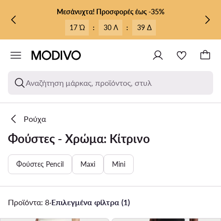
ΜΕΤΆΒΑΣΗ ΣΤΟ ΚΎΡΙΟ ΠΕΡΙΕΧΌΜΕΝΟ
ΜΕΤΆΒΑΣΗ ΣΤΗΝ ΑΝΑΖΉΤΗΣΗ
Μεσάνυχτα! Προσφορές έως -35%
17 Ώ
:
30 Λ
:
39 Δ
Αναζήτηση μάρκας, προϊόντος, στυλ
Ρούχα
Φούστες - Χρώμα: Κίτρινο
Φούστες Pencil
Maxi
Mini
Προϊόντα: 8
·
Επιλεγμένα φίλτρα (1)