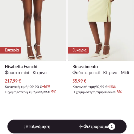
Ευκαιρία
Ευκαιρία
Elisabetta Franchi
Rinascimento
Φούστα mini · Κίτρινο
Φούστα pencil · Κίτρινο · Midi
Τρέχουσα τιμή
Τρέχουσα τιμή
217,99
€
55,99
€
Κανονική τιμή
409,90 €
-46%
Κανονική τιμή
90,99 €
-38%
Η χαμηλότερη τιμή
229,99 €
-5%
Η χαμηλότερη τιμή
60,99 €
-8%
Ταξινόμηση
Φιλτράρισμα
1