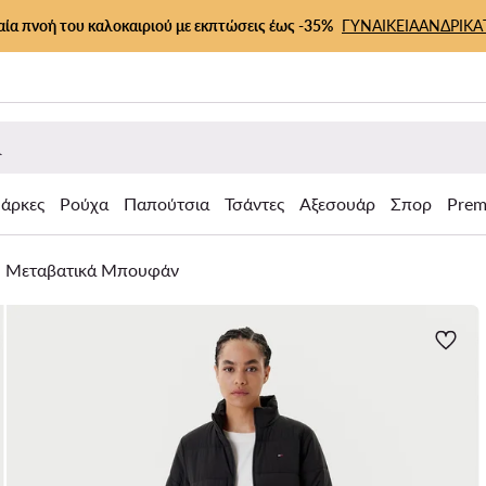
αία πνοή του καλοκαιριού με εκπτώσεις έως -35%
ΓΥΝΑΙΚΕΙΑ
ΑΝΔΡΙΚΑ
άρκες
Ρούχα
Παπούτσια
Τσάντες
Αξεσουάρ
Σπορ
Prem
Μεταβατικά Μπουφάν