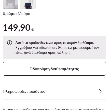
Χρώμα:
Μαύρο
149,90
149,90 €
€
Αυτό το προϊόν δεν είναι προς το παρόν διαθέσιμο.
Εγγράψου για ειδοποίηση. Θα σε ενημερώσουμε όταν
είναι ξανά διαθέσιμο προς πώληση.
Ειδοποίηση διαθεσιμότητας
Πληροφορίες προϊόντος
Η τιμή του προϊόντος που αναγράφεται στον ιστότοπο modivo.gr