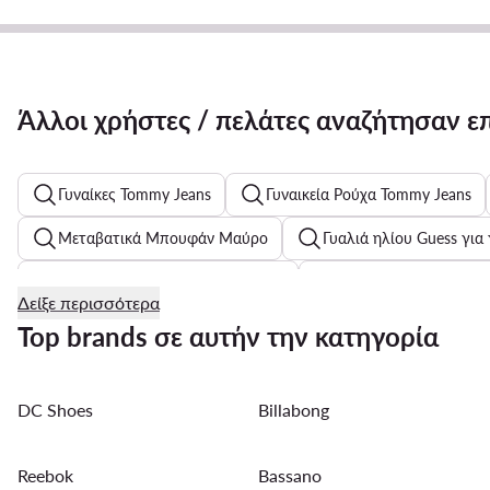
Άλλοι χρήστες / πελάτες αναζήτησαν ε
Γυναίκες Tommy Jeans
Γυναικεία Ρούχα Tommy Jeans
Μεταβατικά Μπουφάν Μαύρο
Γυαλιά ηλίου Guess για 
Ανδρικά Πουλόβερ με Φερμουάρ
Γυναικεία Μποτάκια &
Δείξε περισσότερα
Παντελόνια Tommy Hilfiger για γυναίκες
Top brands σε αυτήν την κατηγορία
Γυναικείες μπλούζες με μακριά μανίκια
Μαύρα παπούτσι
DC Shoes
Billabong
Ανδρικά Τζιν Slim Fit Calvin Klein Jeans
Γυναικεία σορτς
Παιδικά μπουφάν Adidas
Ασημένια γυναικείες σανδάλι
Reebok
Bassano