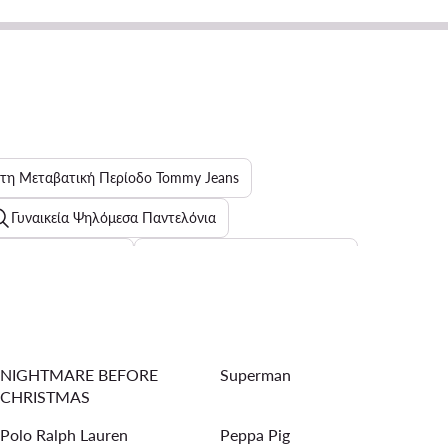
 τη Μεταβατική Περίοδο Tommy Jeans
Γυναικεία Ψηλόμεσα Παντελόνια
νδάλια για άνδρες
Γυναικεία Καπέλα Snapback
n Klein για γυναίκες
NIGHTMARE BEFORE
Superman
Γυναικείες Καλοκαιρινές Πλατφόρμες
Nike Air Force
CHRISTMAS
λτό
Reebok αθλητικά γυναικεία μαύρο
Polo Ralph Lauren
Peppa Pig