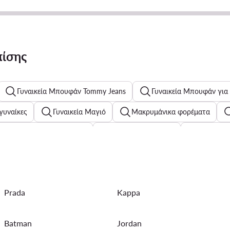
πίσης
Γυναικεία Μπουφάν Tommy Jeans
Γυναικεία Μπουφάν για
γυναίκες
Γυναικεία Μαγιό
Μακρυμάνικα φορέματα
 Chelsea Boots G-Star Raw
Γυναικείες πιτζάμες
Μαύρα σα
α για παιδιά
Αθλητικά μαύρα για άνδρες
Μπουφάν Calvi
Prada
Kappa
 ποδηλασίας
Γυναικεία Αθλητικά Σακίδια Πλάτης Reebok
α
Ανδρικά Μπουφάν Perfecto
Γυναικεία Φθινοπωρινά Πα
Batman
Jordan