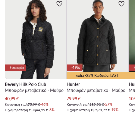
Ευκαιρία
-19%
extra -25% Κωδικός: LAST
Beverly Hills Polo Club
Hunter
Hu
Μπουφάν μεταβατικό · Μαύρο
Μπουφάν μεταβατικό · Μαύρο
Μπ
Τρέχουσα τιμή
Τρέχουσα τιμή
Τρέ
40,99
€
79,99
€
10
Κανονική τιμή
75,99 €
-46%
Κανονική τιμή
189,90 €
-57%
Καν
Η χαμηλότερη τιμή
44,99 €
-8%
Η χαμηλότερη τιμή
98,99 €
-19%
Η χ