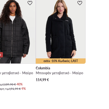
α
extra -10% Κωδικός: LAST
Columbia
 μεταβατικό · Μαύρο
Μπουφάν μεταβατικό · Μαύρο
 τιμή
114,99
€
ιμή
139,90 €
-40%
ερη τιμή
91,99 €
-9%