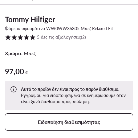
Tommy Hilfiger
Φόρεμα υφασμάτινο WW0WW36805 Μπεζ Relaxed Fit
Βαθμολογία πελατών σε κλίμακα 1 έως 5
5
⋅
Δες τις αξιολογήσεις
(2)
Χρώμα:
Μπεζ
97,00
97,00 €
€
Αυτό το προϊόν δεν είναι προς το παρόν διαθέσιμο.
Εγγράψου για ειδοποίηση. Θα σε ενημερώσουμε όταν
είναι ξανά διαθέσιμο προς πώληση.
Ειδοποίηση διαθεσιμότητας