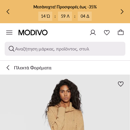
ΜΕΤΆΒΑΣΗ ΣΤΟ ΚΎΡΙΟ ΠΕΡΙΕΧΌΜΕΝΟ
ΜΕΤΆΒΑΣΗ ΣΤΗΝ ΑΝΑΖΉΤΗΣΗ
Μεσάνυχτα! Προσφορές έως -35%
14 Ώ
:
59 Λ
:
04 Δ
Αναζήτηση μάρκας, προϊόντος, στυλ
Πλεκτά Φορέματα