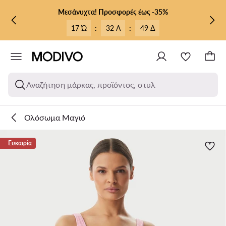
ΜΕΤΆΒΑΣΗ ΣΤΟ ΚΎΡΙΟ ΠΕΡΙΕΧΌΜΕΝΟ
ΜΕΤΆΒΑΣΗ ΣΤΗΝ ΑΝΑΖΉΤΗΣΗ
Μεσάνυχτα! Προσφορές έως -35%
17 Ώ
:
32 Λ
:
49 Δ
Αναζήτηση μάρκας, προϊόντος, στυλ
Ολόσωμα Μαγιό
Ευκαιρία