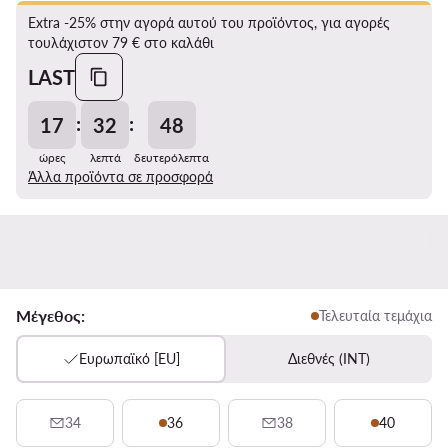
Extra -25% στην αγορά αυτού του προϊόντος, για αγορές
τουλάχιστον 79 € στο καλάθι
LAST
:
:
17
32
48
ώρες
λεπτά
δευτερόλεπτα
Άλλα προϊόντα σε προσφορά
Μέγεθος:
Τελευταία τεμάχια
Ευρωπαϊκό [EU]
Διεθνές (INT)
34
36
38
40