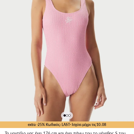
extra -25% Κωδικός: LAST
· Ισχύει μέχρι τις
10
.
08
Το μοντέλο μας έχει 176 cm και έχει πάνω του το μέγεθος S του