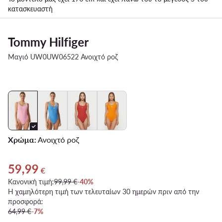
κατασκευαστή
Tommy Hilfiger
Μαγιό UW0UW06522 Ανοιχτό ροζ
Χρώμα:
Ανοιχτό ροζ
59,99
Τρέχουσα τιμή 59,99 €
€
Κανονική τιμή:
99,99 €
-40%
Η χαμηλότερη τιμή των τελευταίων 30 ημερών πριν από την
προσφορά:
64,99 €
-7%