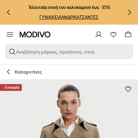
ΜΕΤΆΒΑΣΗ ΣΤΟ ΚΎΡΙΟ ΠΕΡΙΕΧΌΜΕΝΟ
ΜΕΤΆΒΑΣΗ ΣΤΗΝ ΑΝΑΖΉΤΗΣΗ
Τελευταία πνοή του καλοκαιριού έως -35%
ΓΥΝΑΙΚΕΙΑ
ΑΝΔΡΙΚΑ
ΤΣΑΝΤΕΣ
Αναζήτηση μάρκας, προϊόντος, στυλ
Καπαρντίνες
Ευκαιρία