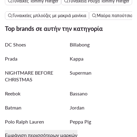
Γυναίκες Tommy Hilfiger
Γυναικεία Ρούχα Tommy Hilfiger
Γυναικείες μπλούζες με μακριά μανίκια
Μαύρα παπούτσια γι
Top brands σε αυτήν την κατηγορία
DC Shoes
Billabong
Prada
Kappa
NIGHTMARE BEFORE
Superman
CHRISTMAS
Reebok
Bassano
Batman
Jordan
Polo Ralph Lauren
Peppa Pig
Εμφάνιση περισσότερων μαρκών