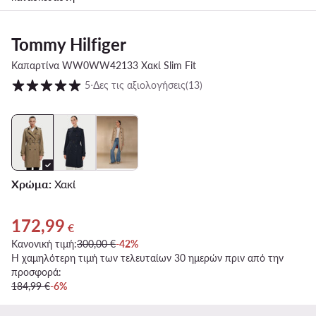
Tommy Hilfiger
Καπαρτίνα WW0WW42133 Χακί Slim Fit
Βαθμολογία πελατών σε κλίμακα 1 έως 5
5
⋅
Δες τις αξιολογήσεις
(13)
Χρώμα:
Χακί
172,99
Τρέχουσα τιμή 172,99 €
€
Κανονική τιμή:
300,00 €
-42%
Η χαμηλότερη τιμή των τελευταίων 30 ημερών πριν από την
προσφορά:
184,99 €
-6%