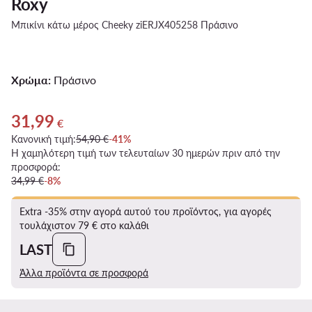
Roxy
Μπικίνι κάτω μέρος Cheeky ziERJX405258 Πράσινο
Χρώμα:
Πράσινο
31,99
Τρέχουσα τιμή 31,99 €
€
Κανονική τιμή:
54,90 €
-41%
Η χαμηλότερη τιμή των τελευταίων 30 ημερών πριν από την
προσφορά:
34,99 €
-8%
Extra -35% στην αγορά αυτού του προϊόντος, για αγορές
τουλάχιστον 79 € στο καλάθι
LAST
Άλλα προϊόντα σε προσφορά