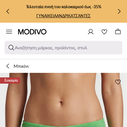
ΜΕΤΆΒΑΣΗ ΣΤΟ ΚΎΡΙΟ ΠΕΡΙΕΧΌΜΕΝΟ
ΜΕΤΆΒΑΣΗ ΣΤΗΝ ΑΝΑΖΉΤΗΣΗ
Τελευταία πνοή του καλοκαιριού έως -35%
ΓΥΝΑΙΚΕΙΑ
ΑΝΔΡΙΚΑ
ΤΣΑΝΤΕΣ
Αναζήτηση μάρκας, προϊόντος, στυλ
Μπικίνι
Ευκαιρία