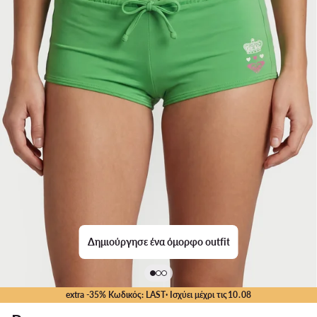
Δημιούργησε ένα όμορφο outfit
extra -35% Κωδικός: LAST
· Ισχύει μέχρι τις
10
.
08